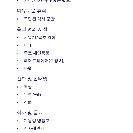
간이/추가 침대(요금 별도)
여유로운 휴식
독립된 식사 공간
욕실 편의 시설
샤워기/욕조 결합
비데
무료 세면용품
헤어드라이어(요청 시)
타월
전화 및 인터넷
책상
무료 WiFi
전화
식사 및 음료
대용량 냉장고
전자레인지