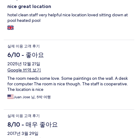
nice great location
hotel clean staff very helpful nice location loved sitting down at
pool heated pool
실제 이용 고객 후기
6/10 - 좋아요
2025년 12월 21일
Google 번역 보기
The room needs some love. Some paintings on the wall. A desk
for computer The room is nice though. The staff is cooperative.
The location is nice
Juan Jose 님, 5박 여행
실제 이용 고객 후기
8/10 - 매우 좋아요
2017년 3월 29일