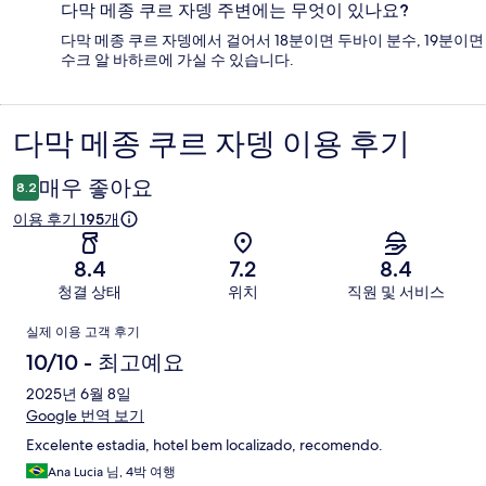
다막 메종 쿠르 자뎅 주변에는 무엇이 있나요?
다막 메종 쿠르 자뎅에서 걸어서 18분이면 두바이 분수, 19분이면
수크 알 바하르에 가실 수 있습니다.
다막 메종 쿠르 자뎅 이용 후기
이
용
매우 좋아요
8.2
후
이용 후기 195개
기
8.4
7.2
8.4
청결 상태
위치
직원 및 서비스
이
실제 이용 고객 후기
용
10/10 - 최고예요
후
2025년 6월 8일
Google 번역 보기
기
Excelente estadia, hotel bem localizado, recomendo.
Ana Lucia 님, 4박 여행