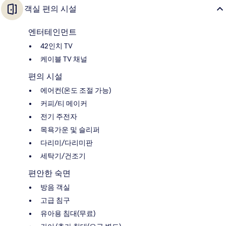
객실 편의 시설
엔터테인먼트
42인치 TV
케이블 TV 채널
편의 시설
에어컨(온도 조절 가능)
커피/티 메이커
전기 주전자
목욕가운 및 슬리퍼
다리미/다리미판
세탁기/건조기
편안한 숙면
방음 객실
고급 침구
유아용 침대(무료)