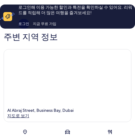
션
운
이
이
로그인해 이용 가능한 할인과 특전을 확인하실 수 있어요. 리워
비
두
용
용
드를 적립해 더 많은 여행을 즐겨보세요!
즈
바
후
후
니
이
기
기
로그인
지금 무료 가입
스
64
877
베
개
개
주변 지역 정보
이,
두
바
이
다
운
타
운
두
바
이
Al Abraj Street, Business Bay, Dubai
지도로 보기
지도