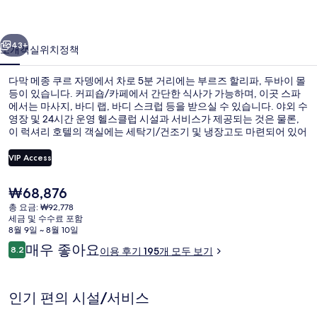
자
이전
다음
뎅
43+
소개
객실
위치
정책
의
다막 메종 쿠르 자뎅에서 차로 5분 거리에는 부르즈 할리파, 두바이 몰
사
등이 있습니다. 커피숍/카페에서 간단한 식사가 가능하며, 이곳 스파
에서는 마사지, 바디 랩, 바디 스크럽 등을 받으실 수 있습니다. 야외 수
진
영장 및 24시간 운영 헬스클럽 시설과 서비스가 제공되는 것은 물론,
갤
이 럭셔리 호텔의 객실에는 세탁기/건조기 및 냉장고도 마련되어 있어
편리합니다. 두바이 트롤리 스테이션 3 트램역에서 도보로 11분,
러
Business Bay 역에서는 14분 거리에 있어 대중 교통편을 이용하기 편
VIP Access
리합니다.
리
현
₩68,876
야외 수영장
재
총 요금: ₩92,778
가
세금 및 수수료 포함
격
8월 9일 ~ 8월 10일
은
이
매우 좋아요
8.2
이용 후기 195개 모두 보기
₩68,876
10점 만점 중 8.2점.
용
후
기
인기 편의 시설/서비스