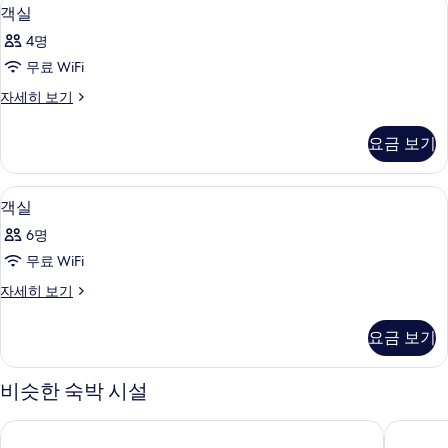
객
12
기
객실
실
4명
사
무료 WiFi
진
객
자세히 보기
모
실
두
자
요금 보기
세
보
히
기
보
고급 침구, 객실 내 금고, 책상, 방음 설비
객
16
기
객실
실
6명
사
무료 WiFi
진
객
자세히 보기
모
실
두
자
요금 보기
세
보
히
기
보
비슷한 숙박 시설
기
트리뷰트 포트폴리오 호텔, 더 퍼스트 컬렉션 비즈니스 베이, 두
밀레니엄