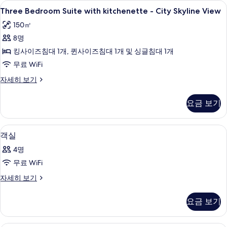
Three
케이블 채널 시청이 가능한 42인치 TV
17
City
Three Bedroom Suite with kitchenette - City Skyline View
두
Bedroom
Skyline
보
150㎡
View
Suite
자
기
8명
with
세
kitchenette
킹사이즈침대 1개, 퀸사이즈침대 1개 및 싱글침대 1개
히
-
보
무료 WiFi
기
City
Three
자세히 보기
Skyline
Bedroom
View
Suite
요금 보기
with
사
kitchenette
진
-
고급 침구, 객실 내 금고, 책상, 방음 설비
객
7
City
객실
모
실
Skyline
두
4명
View
사
자
보
무료 WiFi
진
세
기
객
자세히 보기
히
모
실
보
두
자
기
요금 보기
세
보
히
기
보
고급 침구, 객실 내 금고, 책상, 방음 설비