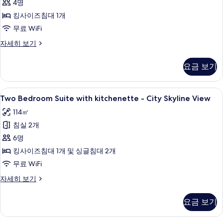
kitchenette
4명
보
-
기
킹사이즈침대 1개
City
무료 WiFi
Skyline
One
자세히 보기
View
Bedroom
사
Suite
요금 보기
with
진
kitchenette
모
-
Two
케이블 채널 시청이 가능한 42인치 TV
15
City
Two Bedroom Suite with kitchenette - City Skyline View
두
Bedroom
Skyline
보
114㎡
View
Suite
자
기
침실 2개
with
세
kitchenette
6명
히
-
보
킹사이즈침대 1개 및 싱글침대 2개
기
City
무료 WiFi
Skyline
Two
자세히 보기
View
Bedroom
사
Suite
요금 보기
with
진
kitchenette
모
-