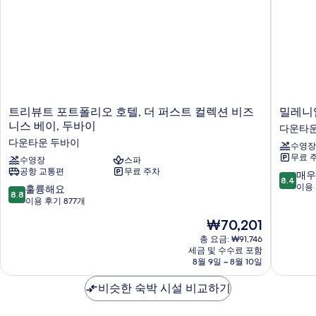
트
밀
트리뷰트 포트폴리오 호텔, 더 퍼스트 컬렉션 비즈
밀레니
리
레
니스 베이, 두바이
다운타운
뷰
니
다운타운 두바이
수영장
트
엄
무료 
포
수영장
스파
센
공항 교통편
무료 주차
트
트
10
매우
8.4
폴
럴
점
이용 
10
훌륭해요
8.8
리
두
만
점
이용 후기 877개
오
바
점
만
현
₩70,201
호
이
중
점
재
텔,
다
8.4
중
총 요금: ₩91,746
요
더
운
점,
세금 및 수수료 포함
8.8
금
퍼
8월 9일 ~ 8월 10일
타
매
점,
₩70,201
스
운
우
훌
트
비슷한 숙박 시설 비교하기
다
좋
륭
컬
운
아
해
렉
타
요,
요,