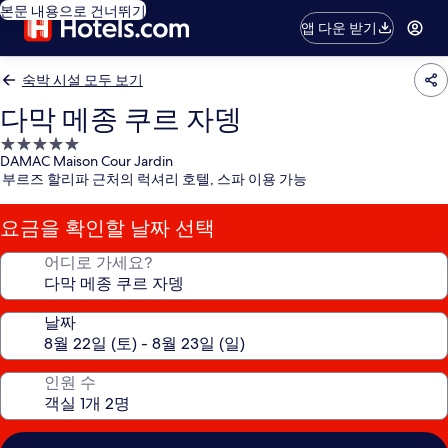
본문 내용으로 건너뛰기
앱 다운 받기
숙박 시설 모두 보기
다막 메종 쿠르 자뎅
5.0
DAMAC Maison Cour Jardin
성
부르즈 할리파 근처의 럭셔리 호텔, 스파 이용 가능
급
숙
요금을 확인할 날짜 선택
박
시
어디로 가세요?
설
날짜
인원 수