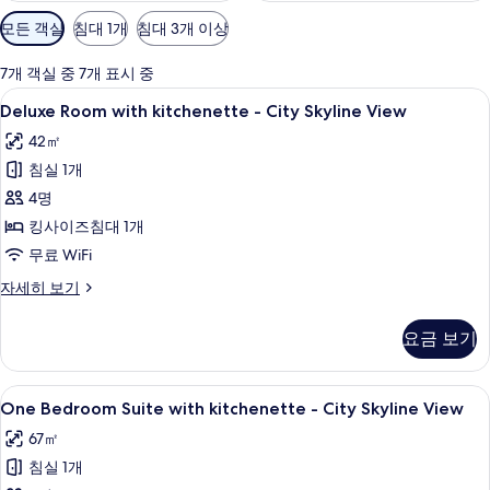
객
모든 객실
침대 1개
침대 3개 이상
실
에
7개 객실 중 7개 표시 중
사
Deluxe
시내 전망
7
Deluxe Room with kitchenette - City Skyline View
용
Room
가
42㎡
with
능
침실 1개
kitchenette
한
-
4명
필
City
킹사이즈침대 1개
터
Skyline
무료 WiFi
View
Deluxe
자세히 보기
사
Room
with
진
요금 보기
kitchenette
모
-
두
City
One
고급 침구, 객실 내 금고, 책상, 방음 설비
12
Skyline
One Bedroom Suite with kitchenette - City Skyline View
보
Bedroom
View
67㎡
기
자
Suite
세
침실 1개
with
히