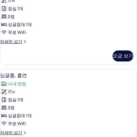
보
17㎡
금
세
기
침실 1개
히
연
보
2명
사
기
싱글침대 1개
진
무료 WiFi
모
싱
자세히 보기
두
글
보
룸,
요금 보기
금
기
연
자
고급 침구, 암막 커튼, 방음 설비, 다리
싱
10
세
싱글룸, 흡연
글
히
시내 전망
보
룸,
기
17㎡
흡
침실 1개
연
2명
사
싱글침대 1개
진
무료 WiFi
모
싱
자세히 보기
두