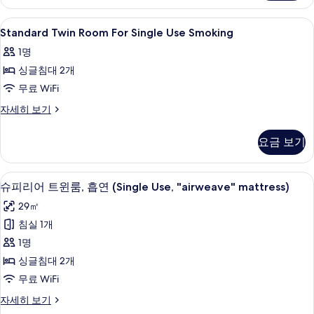
두
smoking
자
보
Standard
고급 침구, 암막 커튼, 방음 설비, 다리
1
세
Standard Twin Room For Single Use Smoking
Twin
기
히
1명
보
Room
기
싱글침대 2개
For
Single
무료 WiFi
Use
Standard
자세히 보기
Smoking
Twin
Room
사
요금 보기
For
진
Single
Use
모
고급 침구, 암막 커튼, 방음 설비, 다리
슈
9
Smoking
슈피리어 트윈룸, 흡연 (Single Use, "airweave" mattress)
두
피
자
29㎡
보
세
리
히
침실 1개
기
어
보
1명
기
트
싱글침대 2개
윈
무료 WiFi
룸,
슈
자세히 보기
흡
피