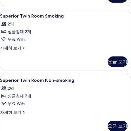
윈
will
룸,
Superior
고급 침구, 암막 커튼, 방음 설비, 다리
be
1
금
Superior Twin Room Smoking
Twin
charged)
연
2명
(Meal
Room
사
for
싱글침대 2개
Smoking
진
children
사
무료 WiFi
will
모
be
진
Superior
자세히 보기
두
charged)
Twin
모
보
자
Room
요금 보기
두
세
Smoking
기
히
자
보
보
세
Superior
고급 침구, 암막 커튼, 방음 설비, 다리
기
기
1
히
Superior Twin Room Non-smoking
Twin
보
2명
기
Room
싱글침대 2개
Non-
smoking
무료 WiFi
사
Superior
자세히 보기
Twin
진
Room
모
요금 보기
Non-