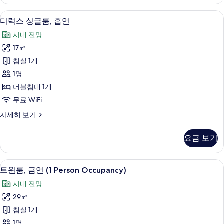
글
두
룸,
고급 침구, 암막 커튼, 방음 설비, 다리
디
10
금
디럭스 싱글룸, 흡연
보
럭
연
기
시내 전망
자
스
세
17㎡
싱
히
침실 1개
보
글
기
1명
룸,
더블침대 1개
흡
무료 WiFi
연
디
자세히 보기
사
럭
진
스
요금 보기
싱
모
글
두
룸,
고급 침구, 암막 커튼, 방음 설비, 다리
트
8
흡
트윈룸, 금연 (1 Person Occupancy)
보
윈
연
기
시내 전망
자
룸,
세
29㎡
금
히
침실 1개
보
연
기
1명