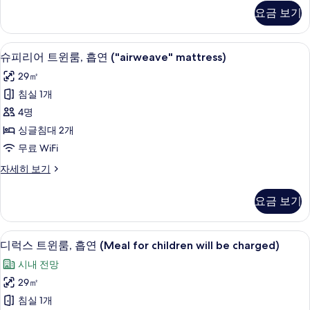
기
연
리
요금 보기
어
("airweave"
트
mattress)
윈
고급 침구, 암막 커튼, 방음 설비, 다리
슈
사
9
룸,
슈피리어 트윈룸, 흡연 ("airweave" mattress)
피
금
진
29㎡
연
리
모
("airweave"
침실 1개
어
mattress)
두
4명
자
트
보
세
싱글침대 2개
윈
히
기
무료 WiFi
보
룸,
기
슈
자세히 보기
흡
피
연
리
요금 보기
어
("airweave"
트
mattress)
윈
고급 침구, 암막 커튼, 방음 설비, 다리
디
사
9
룸,
디럭스 트윈룸, 흡연 (Meal for children will be charged)
럭
흡
진
시내 전망
연
스
모
("airweave"
29㎡
트
mattress)
두
침실 1개
자