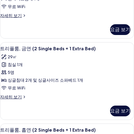
히
퀸
무료 WiFi
보
사
기
디
자세히 보기
이
럭
즈
스
요금 보기
더
침
블
대
룸,
고급 침구, 암막 커튼, 방음 설비, 다리
트
7
퀸
트리플룸, 금연 (2 Single Beds + 1 Extra Bed)
1
리
사
개,
29㎡
이
플
금
즈
침실 1개
룸,
침
연
5명
대
금
사
1
싱글침대 2개 및 싱글사이즈 소파베드 1개
연
개,
진
무료 WiFi
금
(2
모
연
트
자세히 보기
Single
자
리
두
Beds
세
플
보
요금 보기
+
히
룸,
보
기
금
1
기
연
Extra
고급 침구, 암막 커튼, 방음 설비, 다리
트
7
(2
트리플룸, 흡연 (2 Single Beds + 1 Extra Bed)
Bed)