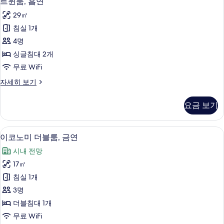
트윈룸, 흡연
윈
히
29㎡
보
룸,
기
침실 1개
흡
4명
연
싱글침대 2개
사
무료 WiFi
진
트
자세히 보기
모
윈
두
룸,
요금 보기
흡
보
연
기
자
고급 침구, 암막 커튼, 방음 설비, 다리
이
9
세
이코노미 더블룸, 금연
코
히
시내 전망
보
노
기
17㎡
미
침실 1개
더
3명
블
더블침대 1개
룸,
무료 WiFi
금