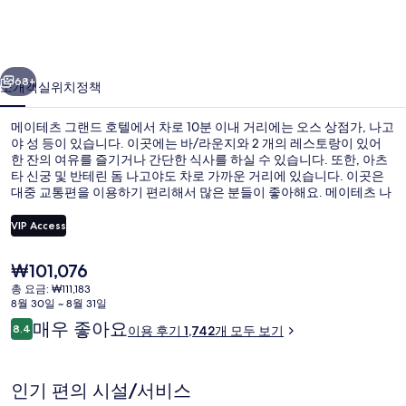
랜
드
이전
다음
호
68+
소개
객실
위치
정책
텔
메이테츠 그랜드 호텔에서 차로 10분 이내 거리에는 오스 상점가, 나고
의
야 성 등이 있습니다. 이곳에는 바/라운지와 2 개의 레스토랑이 있어
한 잔의 여유를 즐기거나 간단한 식사를 하실 수 있습니다. 또한, 아츠
사
타 신궁 및 반테린 돔 나고야도 차로 가까운 거리에 있습니다. 이곳은
진
대중 교통편을 이용하기 편리해서 많은 분들이 좋아해요. 메이테츠 나
고야역까지 걸어서 2분, 고쿠사이센터 역까지는 7분이면 가실 수 있어
갤
요.
VIP Access
러
현
₩101,076
외관
리
재
총 요금: ₩111,183
가
8월 30일 ~ 8월 31일
격
이
매우 좋아요
8.4
이용 후기 1,742개 모두 보기
은
10점 만점 중 8.4점.
용
₩101,076
후
기
인기 편의 시설/서비스