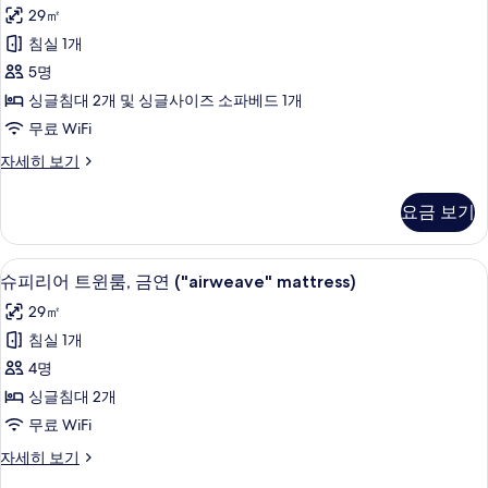
리
Single
29㎡
사
Beds
플
+
침실 1개
진
룸,
1
5명
모
Extra
흡
Bed)
싱글침대 2개 및 싱글사이즈 소파베드 1개
두
연
자
무료 WiFi
보
세
(2
히
트
자세히 보기
기
Single
보
리
Beds
기
플
요금 보기
+
룸,
흡
1
연
Extra
고급 침구, 암막 커튼, 방음 설비, 다리
슈
9
(2
슈피리어 트윈룸, 금연 ("airweave" mattress)
Bed)
피
Single
29㎡
사
Beds
리
+
침실 1개
진
어
1
4명
모
Extra
트
Bed)
싱글침대 2개
두
윈
자
무료 WiFi
보
세
룸,
히
슈
자세히 보기
기
금
보
피