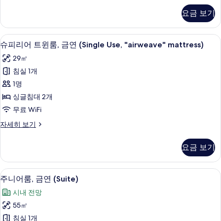
연
리
요금 보기
어
(Single
트
Use,
윈
고급 침구, 암막 커튼, 방음 설비, 다리
슈
"airweave"
9
룸,
슈피리어 트윈룸, 금연 (Single Use, "airweave" mattress)
피
흡
mattress)
29㎡
연
리
사
(Single
침실 1개
어
진
Use,
1명
"airweave"
트
모
mattress)
싱글침대 2개
윈
두
자
무료 WiFi
세
룸,
보
히
슈
자세히 보기
금
기
보
피
기
연
리
요금 보기
어
(Single
트
Use,
윈
주니어룸, 금연 (Suite) | 고급 침구, 
주
"airweave"
6
룸,
주니어룸, 금연 (Suite)
니
금
mattress)
시내 전망
연
어
사
(Single
55㎡
룸,
진
Use,
침실 1개