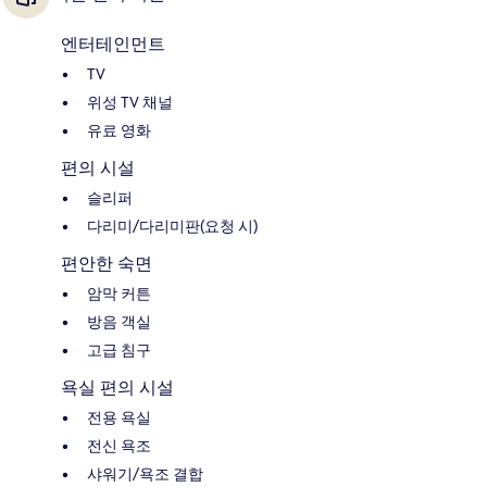
엔터테인먼트
TV
위성 TV 채널
유료 영화
편의 시설
슬리퍼
다리미/다리미판(요청 시)
편안한 숙면
암막 커튼
방음 객실
고급 침구
욕실 편의 시설
전용 욕실
전신 욕조
샤워기/욕조 결합