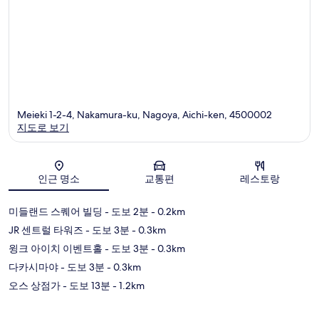
Meieki 1-2-4, Nakamura-ku, Nagoya, Aichi-ken, 4500002
지도로 보기
지도
인근 명소
교통편
레스토랑
미들랜드 스퀘어 빌딩
- 도보 2분
- 0.2km
JR 센트럴 타워즈
- 도보 3분
- 0.3km
윙크 아이치 이벤트홀
- 도보 3분
- 0.3km
다카시마야
- 도보 3분
- 0.3km
오스 상점가
- 도보 13분
- 1.2km