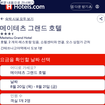
본문 내용으로 건너뛰기
앱 다운 받기
숙박 시설 모두 보기
메이테츠 그랜드 호텔
3.5
Meitetsu Grand Hotel
성
호텔, 2 개의 레스토랑 있음, 쇼핑센터와 연결, 오스 상점가 근처
급
긴테쓰나고야역에서 도보 1분
숙
박
요금을 확인할 날짜 선택
시
설
어디로 가세요?
날짜
인원 수