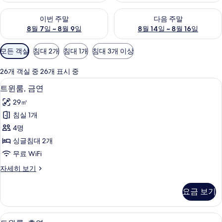
이번 주말 예약 가능 여부 확인, 8월 7일 ~ 8월 9일
다음 주말 예약 가능 여부 확인, 8월
이번 주말
다음 주말
8월 7일 ~ 8월 9일
8월 14일 ~ 8월 16일
객
모든 객실
침대 2개
침대 1개
침대 3개 이상
실
에
26개 객실 중 26개 표시 중
사
고급 침구, 암막 커튼, 방음 설비, 다리
트
8
트윈룸, 금연
용
윈
가
29㎡
룸,
능
침실 1개
금
한
4명
연
필
싱글침대 2개
터
사
무료 WiFi
진
트
자세히 보기
모
윈
두
룸,
요금 보기
금
보
연
기
자
고급 침구, 암막 커튼, 방음 설비, 다리
트
8
세