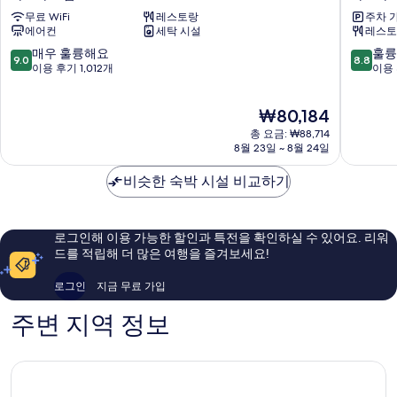
테
와
무료 WiFi
레스토랑
주차 
츠
로
에어컨
세탁 시설
레스토
인
이
나
넷
10
10
매우 훌륭해요
훌륭
9.0
8.8
고
호
점
점
이용 후기 1,012개
이용 
야
텔
만
만
에
나
점
점
현
₩80,184
키
고
중
중
재
신
야
9.0
8.8
총 요금: ₩88,714
요
칸
타
점,
점,
8월 23일 ~ 8월 24일
금
센
이
매
훌
₩80,184
구
코
우
륭
비슷한 숙박 시설 비교하기
치
도
훌
해
나
리
륭
요,
고
사
해
이
로그인해 이용 가능한 할인과 특전을 확인하실 수 있어요. 리워
야
이
요,
용
드를 적립해 더 많은 여행을 즐겨보세요!
도
드
이
후
심
나
용
기
로그인
지금 무료 가입
고
후
1,005
야
기
개
주변 지역 정보
도
1,012
심
개