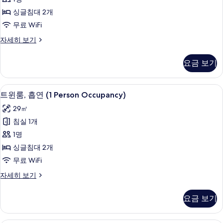
(1
싱글침대 2개
Person
무료 WiFi
Occupancy)
사
트
자세히 보기
윈
진
룸,
요금 보기
모
금
연
두
(1
고급 침구, 암막 커튼, 방음 설비, 다리
트
보
8
Person
트윈룸, 흡연 (1 Person Occupancy)
윈
Occupancy)
기
29㎡
자
룸,
세
침실 1개
흡
히
1명
보
연
기
싱글침대 2개
(1
무료 WiFi
Person
트
자세히 보기
Occupancy)
윈
사
룸,
요금 보기
진
흡
연
모
(1