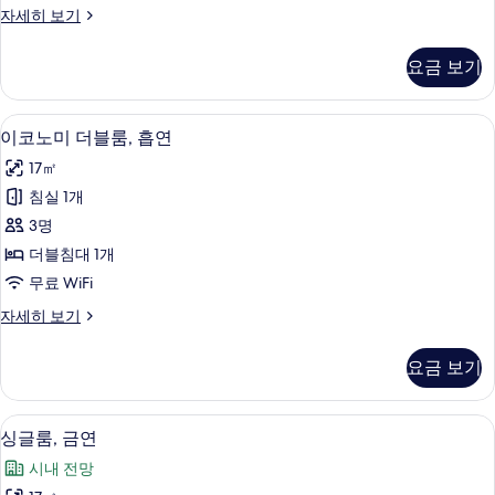
이
자세히 보기
연
코
사
노
요금 보기
미
진
더
모
블
고급 침구, 암막 커튼, 방음 설비, 다리
이
9
룸,
이코노미 더블룸, 흡연
두
코
금
보
17㎡
연
노
자
기
침실 1개
미
세
3명
히
더
보
더블침대 1개
블
기
무료 WiFi
룸,
이
자세히 보기
흡
코
연
노
요금 보기
미
사
더
진
블
고급 침구, 암막 커튼, 방음 설비, 다리
싱
10
룸,
싱글룸, 금연
모
글
흡
두
시내 전망
연
룸,
자