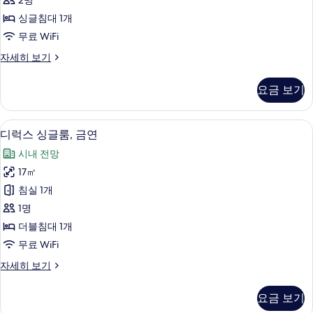
기
2명
히
싱
보
싱글침대 1개
글
기
무료 WiFi
룸,
이
자세히 보기
흡
코
연
노
요금 보기
미
사
싱
진
글
고급 침구, 암막 커튼, 방음 설비, 다리
디
10
룸,
디럭스 싱글룸, 금연
모
럭
흡
두
시내 전망
연
스
자
보
17㎡
싱
세
기
침실 1개
히
글
보
1명
룸,
기
더블침대 1개
금
무료 WiFi
연
디
자세히 보기
사
럭
진
스
요금 보기
싱
모