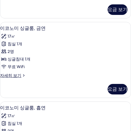
글
보
룸,
요금 보기
흡
기
연
자
고급 침구, 암막 커튼, 방음 설비, 다리
이
7
세
이코노미 싱글룸, 금연
코
히
17㎡
보
노
기
침실 1개
미
2명
싱
싱글침대 1개
글
무료 WiFi
룸,
이
자세히 보기
금
코
연
노
요금 보기
미
사
싱
진
글
고급 침구, 암막 커튼, 방음 설비, 다리
이
7
룸,
이코노미 싱글룸, 흡연
모
코
금
두
17㎡
연
노
자
보
침실 1개
미
세