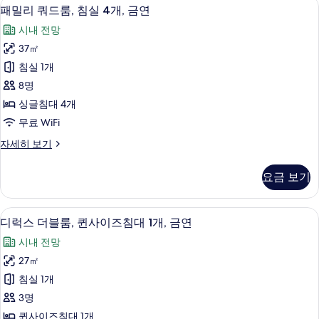
패밀리 쿼드룸, 침실 4개, 금연 | 고급 
패
두
8
Person
패밀리 쿼드룸, 침실 4개, 금연
밀
Occupancy)
보
시내 전망
자
리
기
세
37㎡
쿼
히
침실 1개
보
드
기
8명
룸,
싱글침대 4개
침
무료 WiFi
실
패
자세히 보기
4
밀
개,
리
요금 보기
쿼
금
드
연
룸,
디럭스 더블룸, 퀸사이즈침대 1개, 금연 
디
9
침
사
디럭스 더블룸, 퀸사이즈침대 1개, 금연
럭
실
진
시내 전망
4
스
모
개,
27㎡
더
금
두
침실 1개
연
블
보
자
3명
룸,
세
기
퀸사이즈침대 1개