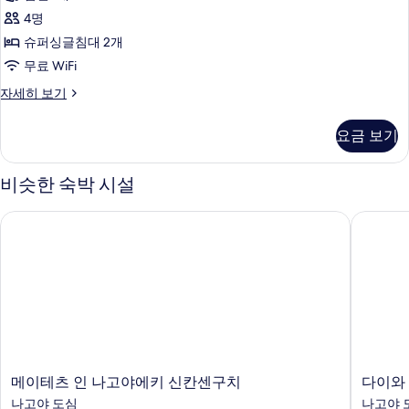
"airweave"
금
모
mattress)
4명
연
두
자
슈퍼싱글침대 2개
세
(Suite)
보
무료 WiFi
히
사
기
보
주
자세히 보기
진
기
니
모
어
요금 보기
룸,
두
금
보
연
비슷한 숙박 시설
(Suite)
기
자
메이테츠 인 나고야에키 신칸센구치
다이와 
세
히
보
기
메
다
메이테츠 인 나고야에키 신칸센구치
다이와
이
이
나고야 도심
나고야 