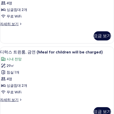
윈
보
세
4명
룸,
히
기
싱글침대 2개
보
흡
무료 WiFi
기
연
디
자세히 보기
(Meal
럭
for
스
요금 보기
children
트
윈
will
룸,
고급 침구, 암막 커튼, 방음 설비, 다리
디
be
9
흡
디럭스 트윈룸, 금연 (Meal for children will be charged)
charged)
럭
연
시내 전망
(Meal
사
스
for
29㎡
진
트
children
침실 1개
will
모
윈
be
4명
두
룸,
charged)
싱글침대 2개
보
자
금
무료 WiFi
세
기
연
히
디
자세히 보기
보
(Meal
럭
기
for
스
요금 보기
children
트