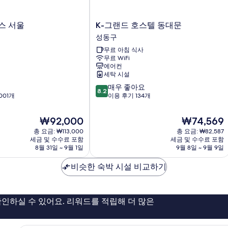
히
보
보
기
기
K-
스 서울
K-그랜드 호스텔 동대문
그
성동구
랜
무료 아침 식사
드
무료 WiFi
호
에어컨
스
세탁 시설
텔
10
매우 좋아요
동
8.2
점
001개
이용 후기 134개
대
만
문
점
성
현
현
₩92,000
₩74,569
중
동
재
재
총 요금: ₩113,000
총 요금: ₩82,587
8.2
구
요
요
세금 및 수수료 포함
세금 및 수수료 포함
점,
금
금
8월 31일 ~ 9월 1일
9월 8일 ~ 9월 9일
매
₩92,000
₩74,569
우
비슷한 숙박 시설 비교하기
좋
아
요,
이
인하실 수 있어요. 리워드를 적립해 더 많은
용
후
기