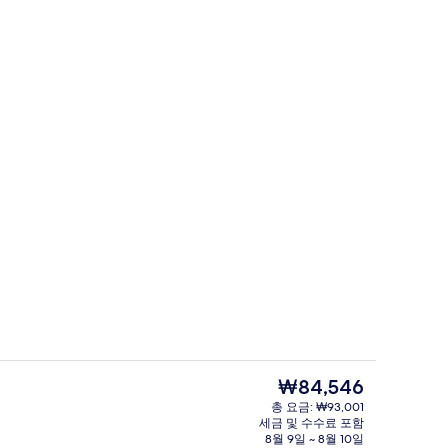
디럭스룸, 침실 1개 (조식포함) | 객실
동영상
현
₩84,546
재
총 요금: ₩93,001
가
세금 및 수수료 포함
식포함) | 고급 침구, 필로우탑 침대, 무료 미니바, 객실 내 금고
고급 침구, 필로우탑 침대, 무료 미니바,
격
8월 9일 ~ 8월 10일