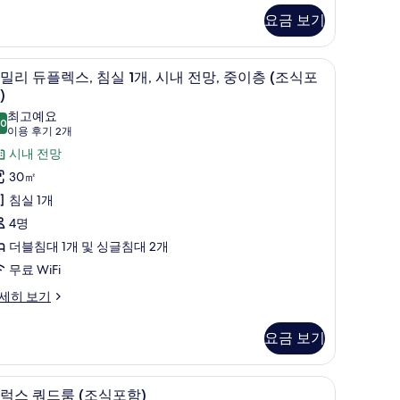
진
요금 보기
모
조
두
 객실 내 금고
고급 침구, 필로우탑 침대, 무료 미니바, 객실 내
패
보
)
9
밀리 듀플렉스, 침실 1개, 시내 전망, 중이층 (조식포
밀
기
)
리
최고예요
.0
10.0점 만점 중 10점
(이
이용 후기 2개
듀
용
시내 전망
플
후
30㎡
렉
기
침실 1개
,
2
4명
침
개)
더블침대 1개 및 싱글침대 2개
실
무료 WiFi
,
세히 보기
시
요금 보기
내
전
 객실 내 금고
고급 침구, 필로우탑 침대, 무료 미니바, 객실 내
디
,
11
럭스 쿼드룸 (조식포함)