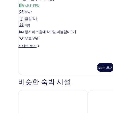
(조
랜
두
시내 전망
식
드
보
포
45㎡
룸
함)
기
침실 1개
자
(조
세
4명
식
히
킹사이즈침대 1개 및 더블침대 1개
보
포
기
무료 WiFi
함)
그
자세히 보기
사
랜
진
드
룸
모
(조
요금 보
두
식
포
보
함)
비슷한 숙박 시설
기
자
세
히
파이브호텔 종로
현대 레지던스
보
기