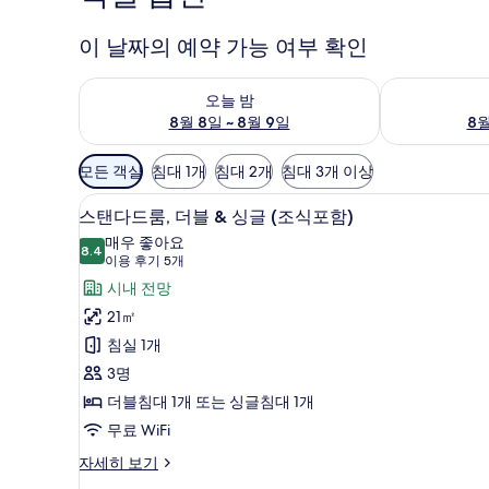
이 날짜의 예약 가능 여부 확인
오늘 밤 예약 가능 여부 확인, 8월 8일 ~ 8월 9일
내일 예약 가능 
오늘 밤
8월 8일 ~ 8월 9일
8월
객
모든 객실
침대 1개
침대 2개
침대 3개 이상
실
고급 침구, 필로우탑 침대, 무료 
스
에
5
스탠다드룸, 더블 & 싱글 (조식포함)
탠
사
매우 좋아요
8.4
용
8.4점 만점 중 10점
다
(이
이용 후기 5개
가
용
드
시내 전망
능
후
룸,
21㎡
한
기
더
침실 1개
필
5
블
3명
터
개)
&
더블침대 1개 또는 싱글침대 1개
싱
무료 WiFi
글
스
자세히 보기
탠
(조