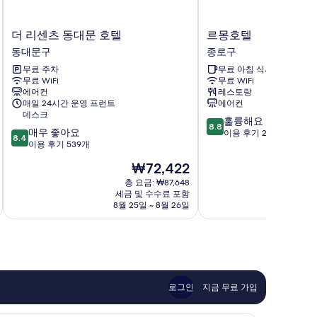
더
르
더 리센츠 동대문 호텔
르몽호텔
리
몽
동대문구
종로구
센
호
무료 주차
무료 아침 식사
츠
텔
무료 WiFi
무료 WiFi
동
종
에어컨
레스토랑
대
로
매일 24시간 운영 프런트
에어컨
문
구
데스크
10
훌륭해요
호
8.8
10
매우 좋아요
점
이용 후기 268개
텔
8.4
점
이용 후기 539개
만
동
만
점
대
현
₩72,422
점
중
문
재
중
총 요금: ₩87,648
8.8
구
요
세금 및 수수료 포함
8.4
점,
금
8월 25일 ~ 8월 26일
점,
훌
₩72,422
매
륭
우
해
좋
요,
아
이
요,
용
이
후
로그인
지금 무료 가입
용
기
후
268