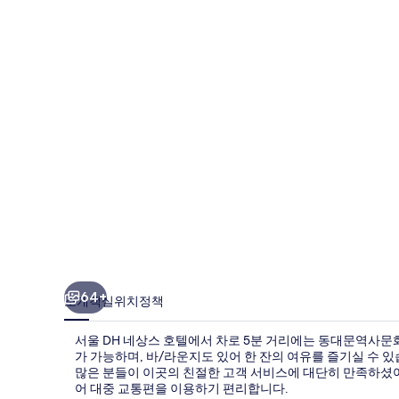
상
스
호
텔
의
사
진
갤
러
리
64+
소개
객실
위치
정책
서울 DH 네상스 호텔에서 차로 5분 거리에는 동대문역사문
가 가능하며, 바/라운지도 있어 한 잔의 여유를 즐기실 수 있
많은 분들이 이곳의 친절한 고객 서비스에 대단히 만족하셨어
어 대중 교통편을 이용하기 편리합니다.