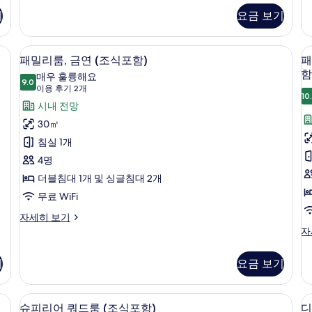
룸
스
함)
기
요금 보기
(
룸,
식
사
침
포
실
미니바, 객실 내 금고
진
고급 침구, 필로우탑 침대, 무료 미니바,
패
함
7
1
패밀리룸, 금연 (조식포함)
패
모
자
밀
개
함
매우 훌륭해요
세
(조
9.0
두
9.0점 만점 중 10점
리
(이
이용 후기 2개
히
식
10
용
보
룸,
시내 전망
보
포
후
기
함)
기
금
30㎡
자
기
연
침실 1개
세
2
히
(조
4명
스
개)
보
식
더블침대 1개 및 싱글침대 2개
기
포
무료 WiFi
1
함)
패
자세히 보기
밀
개
패
자
사
리
밀
진
룸,
리
기
요금 보기
금
듀
모
연
플
두
(조
렉
미니바, 객실 내 금고
고급 침구, 필로우탑 침대, 무료 미니바,
슈
망
식
보
9
스,
슈피리어 쿼드룸 (조식포함)
디