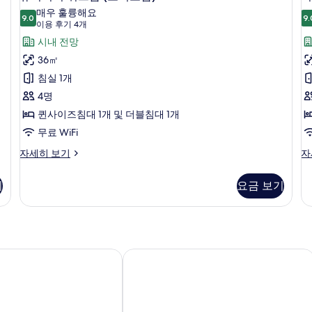
포
피
침
기
매우 훌륭해요
함)
9.0
실
9.
9.0점 만점 중 10점
리
(이
이용 후기 4개
자
1
용
어
시내 전망
세
개,
히
후
시
쿼
36㎡
(
보
내
기
드
침실 1개
기
전
4
망,
룸
4명
(
개)
중
(조
퀸사이즈침대 1개 및 더블침대 1개
함
이
층
식
무료 WiFi
(
포
함
슈
디
자세히 보기
자
식
피
럭
함)
포
리
스
함
기
요금 보기
사
어
쿼
자
쿼
드
진
세
드
룸
히
모
룸
(
보
(조
식
두
기
식
포
 서울
K-그랜드 호스텔 동대문
보
포
함
기
함)
자
자
세
세
히