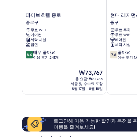
파
현
파이브호텔 종로
현대 레지던
이
대
종로구
중구
브
레
무료 WiFi
무료 주차
호
지
에어컨
무료 WiFi
텔
던
세탁 시설
에어컨
종
스
금연
세탁 시설
로
서
10
10
매우 좋아요
좋아요
종
울
8.0
7.6
점
점
이용 후기 241개
이용 후기 1,
로
중
만
만
구
구
점
점
현
₩73,767
중
중
재
총 요금: ₩81,785
8.0
7.6
요
세금 및 수수료 포함
점,
점,
금
8월 17일 ~ 8월 18일
매
좋
₩73,767
우
아
좋
요,
아
이
요,
용
이
후
로그인해 이용 가능한 할인과 특전을 확
용
기
여행을 즐겨보세요!
후
1,001
기
개