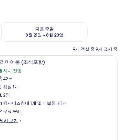
~ 8월 16일
다음 주말 예약 가능 여부 확인, 8월 21일 ~ 8월 23일
다음 주말
8월 21일 ~ 8월 23일
9개 객실 중 9개 표시 중
 객실 내 금고
고급 침구, 필로우탑 침대, 무료 미니바, 객실 내
프
11
리미어룸 (조식포함)
리
시내 전망
미
42㎡
어
침실 1개
룸
2명
조
킹사이즈침대 1개 및 더블침대 1개
식
무료 WiFi
포
세히 보기
)
사