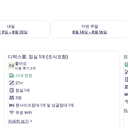
여부 확인, 8월 9일 ~ 8월 10일
이번 주말 예약 가능 여부 확인, 8월 14일 
내일
이번 주말
 9일 ~ 8월 10일
8월 14일 ~ 8월 16일
미니바, 객실 내 금고
고급 침구, 필로우탑 침대, 무료 미니바,
디
8
디럭스룸, 침실 1개 (조식포함)
프
럭
좋아요
7.0
7.0점 만점 중 10점
스
(이
이용 후기 2개
용
룸,
시내 전망
후
침
27㎡
기
실
침실 1개
(
2
1
3명
개)
개
퀸사이즈침대 1개 및 싱글침대 1개
프
자
(조
무료 WiFi
함
리
식
미
디
자세히 보기
어
럭
포