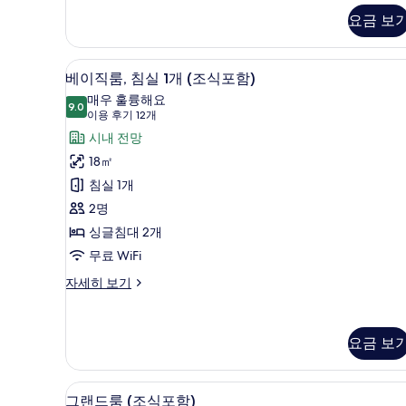
다
식
요금 보
드
포
룸,
더
함)
고급 침구, 필로우탑 침대, 무료 
베
7
블
베이직룸, 침실 1개 (조식포함)
사
이
&
매우 훌륭해요
싱
9.0
진
9.0점 만점 중 10점
직
(이
이용 후기 12개
글
용
모
룸,
시내 전망
(조
후
식
두
침
18㎡
포
기
보
실
침실 1개
함)
12
자
기
1
2명
개)
세
개
싱글침대 2개
히
(조
보
무료 WiFi
기
식
베
자세히 보기
이
포
직
함)
룸,
요금 보
사
침
실
진
1
고급 침구, 필로우탑 침대, 무료 
그
모
개
7
그랜드룸 (조식포함)