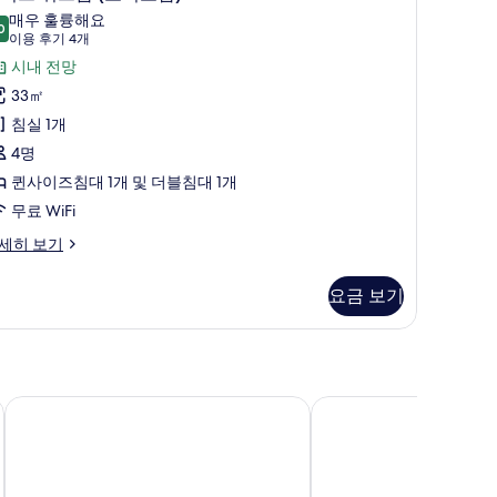
럭
중
매우 훌륭해요
0
9.0점 만점 중 10점
스
(이
이용 후기 4개
이
용
쿼
시내 전망
층
후
드
33㎡
조
기
룸
침실 1개
식
4
조
4명
포
개)
식
퀸사이즈침대 1개 및 더블침대 1개
)
포
무료 WiFi
사
조
)
세히 보기
진
사
모
)
요금 보기
진
두
모
보
두
기
조
보
더 리센츠 동대문 호텔
르몽호텔
기
)