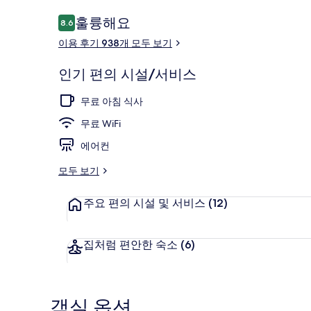
이
훌륭해요
8.6
10점 만점 중 8.6점.
용
이용 후기 938개 모두 보기
후
기
레스토랑
인기 편의 시설/서비스
무료 아침 식사
무료 WiFi
에어컨
모두 보기
주요 편의 시설 및 서비스
(12)
집처럼 편안한 숙소
(6)
객실 옵션