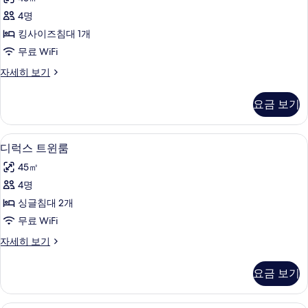
세
스
히
기
4명
룸,
보
킹사이즈침대 1개
기
킹
무료 WiFi
사
디
자세히 보기
이
럭
즈
스
요금 보기
룸,
침
킹
대
사
미니바, 객실 내 금고, 책상, 암막 커튼
디
10
이
디럭스 트윈룸
1
럭
즈
개
45㎡
침
스
사
대
4명
트
1
진
싱글침대 2개
개
윈
모
자
무료 WiFi
룸
세
두
디
자세히 보기
히
사
럭
보
보
진
스
기
기
요금 보기
트
모
윈
두
룸
스튜디오 (NUO) | 미니바, 객실 내 금고,