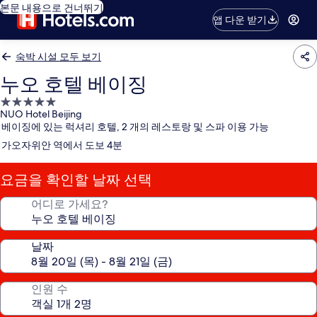
본문 내용으로 건너뛰기
앱 다운 받기
숙박 시설 모두 보기
누오 호텔 베이징
5.0
NUO Hotel Beijing
성
베이징에 있는 럭셔리 호텔, 2 개의 레스토랑 및 스파 이용 가능
급
가오자위안 역에서 도보 4분
숙
박
요금을 확인할 날짜 선택
시
설
어디로 가세요?
날짜
인원 수