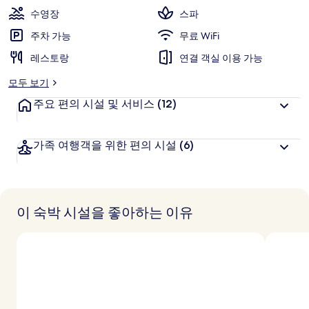
점,
수영장
스파
고
주차 가능
무료 WiFi
객
추
레스토랑
연결 객실 이용 가능
천
모두 보기
주요 편의 시설 및 서비스
(12)
가족 여행객을 위한 편의 시설
(6)
이 숙박 시설을 좋아하는 이유