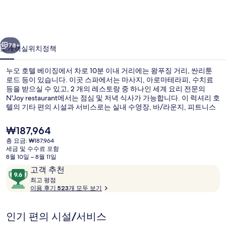
이
징
이전
다음
의
78+
소개
객실
위치
정책
사
누오 호텔 베이징에서 차로 10분 이내 거리에는 왕푸징 거리, 싼리툰
진
로드 등이 있습니다. 이곳 스파에서는 마사지, 아로마테라피, 수치료
등을 받으실 수 있고, 2 개의 레스토랑 중 하나인 세계 요리 전문의
갤
N'Joy restaurant에서는 점심 및 저녁 식사가 가능합니다. 이 럭셔리 호
러
텔의 기타 편의 시설과 서비스로는 실내 수영장, 바/라운지, 피트니스
센터 등이 있습니다. 이 숙박 시설은 대중 교통편을 이용하기가 편리해
리
요. 가오자위안 역의 경우 7분만 걸으면 갈 수 있고 장타이역도 13분 거
현
₩187,964
리에 있어요.
재
총 요금: ₩187,964
가
세금 및 수수료 포함
피트니스 시설
격
8월 10일 ~ 8월 11일
은
이
10
고객 추천
₩187,964
용
최
점
최고 평점
고
이용 후기 523개 모두 보기
후
만
기
점
평
중
인기 편의 시설/서비스
점
9.6