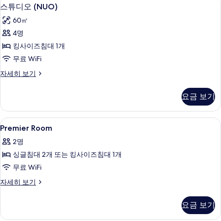
스
10
자
스튜디오 (NUO)
보
튜
세
기
60㎡
히
디
보
4명
오
기
킹사이즈침대 1개
(NUO)
무료 WiFi
사
스
자세히 보기
진
튜
모
디
요금 보기
오
두
(NUO)
보
자
Premier
미니바, 객실 내 금고, 책상, 암막 커튼
13
세
기
Premier Room
Room
히
2명
보
사
기
싱글침대 2개 또는 킹사이즈침대 1개
진
무료 WiFi
모
Premier
자세히 보기
두
Room
보
자
요금 보기
세
기
히