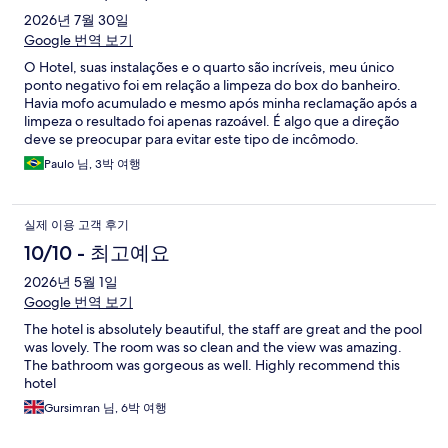
2026년 7월 30일
Google 번역 보기
O Hotel, suas instalações e o quarto são incríveis, meu único
ponto negativo foi em relação a limpeza do box do banheiro.
Havia mofo acumulado e mesmo após minha reclamação após a
limpeza o resultado foi apenas razoável. É algo que a direção
deve se preocupar para evitar este tipo de incômodo.
Paulo 님, 3박 여행
실제 이용 고객 후기
10/10 - 최고예요
2026년 5월 1일
Google 번역 보기
The hotel is absolutely beautiful, the staff are great and the pool
was lovely. The room was so clean and the view was amazing.
The bathroom was gorgeous as well. Highly recommend this
hotel
Gursimran 님, 6박 여행