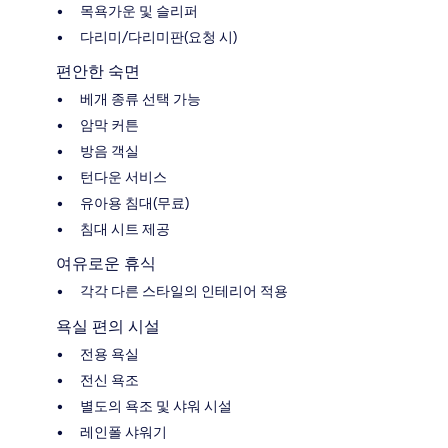
목욕가운 및 슬리퍼
다리미/다리미판(요청 시)
편안한 숙면
베개 종류 선택 가능
암막 커튼
방음 객실
턴다운 서비스
유아용 침대(무료)
침대 시트 제공
여유로운 휴식
각각 다른 스타일의 인테리어 적용
욕실 편의 시설
전용 욕실
전신 욕조
별도의 욕조 및 샤워 시설
레인폴 샤워기