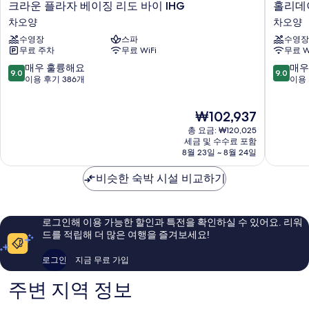
크
홀
크라운 플라자 베이징 리도 바이 IHG
홀리데이
라
리
차오양
차오양
운
데
수영장
스파
수영장
플
이
무료 주차
무료 WiFi
무료 W
라
인
자
베
10
10
매우 훌륭해요
매우
9.0
9.0
베
이
점
점
이용 후기 386개
이용 
이
징
만
만
징
포
점
점
현
₩102,937
리
커
중
중
재
도
스
9.0
9.0
총 요금: ₩120,025
요
바
스
점,
점,
세금 및 수수료 포함
금
이
8월 23일 ~ 8월 24일
퀘
매
매
₩102,937
IHG
어
우
우
차
비슷한 숙박 시설 비교하기
바
훌
훌
오
이
륭
륭
양
IHG
해
해
차
요,
요,
로그인해 이용 가능한 할인과 특전을 확인하실 수 있어요. 리워
오
이
이
드를 적립해 더 많은 여행을 즐겨보세요!
양
용
용
후
후
로그인
지금 무료 가입
기
기
386
561
주변 지역 정보
개
개