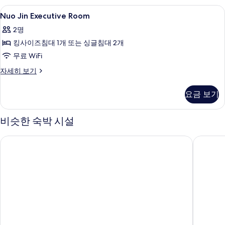
보
Nuo
미니바, 객실 내 금고, 책상, 암막 커튼
15
기
Nuo Jin Executive Room
Jin
2명
Executive
킹사이즈침대 1개 또는 싱글침대 2개
Room
사
무료 WiFi
진
Nuo
자세히 보기
Jin
모
Executive
요금 보기
두
Room
자
보
세
비슷한 숙박 시설
기
히
보
크라운 플라자 베이징 리도 바이 IHG
홀리데이 
기