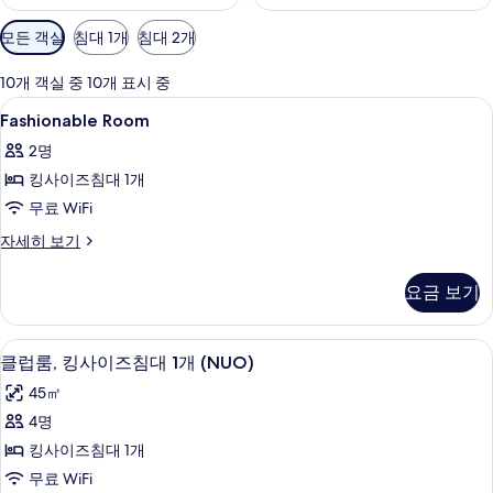
객
모든 객실
침대 1개
침대 2개
실
에
10개 객실 중 10개 표시 중
사
Fashionable
미니바, 객실 내 금고, 책상, 암막 커튼
8
Fashionable Room
용
Room
가
2명
사
능
킹사이즈침대 1개
진
한
무료 WiFi
모
필
Fashionable
자세히 보기
두
터
Room
보
자
요금 보기
세
기
히
보
미니바, 객실 내 금고, 책상, 암막 커튼
클
11
기
클럽룸, 킹사이즈침대 1개 (NUO)
럽
45㎡
룸,
4명
킹
킹사이즈침대 1개
사
무료 WiFi