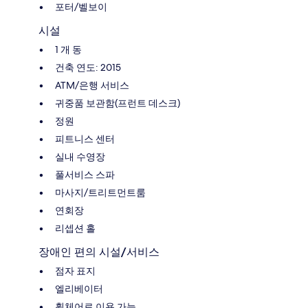
포터/벨보이
시설
1 개 동
건축 연도: 2015
ATM/은행 서비스
귀중품 보관함(프런트 데스크)
정원
피트니스 센터
실내 수영장
풀서비스 스파
마사지/트리트먼트룸
연회장
리셉션 홀
장애인 편의 시설/서비스
점자 표지
엘리베이터
휠체어로 이용 가능