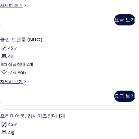
이
클
자세히 보기
즈
럽
침
룸,
요금 보기
킹
대
사
1
이
미니바, 객실 내 금고, 책상, 암막 커튼
클
10
즈
개
클럽 트윈룸 (NUO)
럽
침
(NUO)
45㎡
대
트
사
1
4명
윈
개
진
싱글침대 2개
(NUO)
룸
모
자
무료 WiFi
(NUO)
세
두
클
자세히 보기
히
사
보
럽
보
진
트
기
기
요금 보기
윈
모
룸
두
(NUO)
미니바, 객실 내 금고, 책상, 암막 커튼
프
10
자
보
프리미어룸, 킹사이즈침대 1개
리
세
기
45㎡
히
미
보
4명
어
기