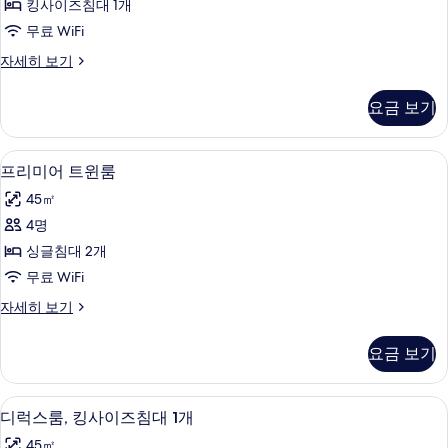
킹사이즈침대 1개
룸,
무료 WiFi
킹
프
자세히 보기
사
리
이
미
요금 보기
어
즈
룸,
침
킹
미니바, 객실 내 금고, 책상, 암막 커튼
프
9
사
프리미어 트윈룸
대
리
이
1
45㎡
즈
미
개
침
4명
어
대
사
싱글침대 2개
1
트
진
개
무료 WiFi
윈
자
모
프
자세히 보기
세
룸
리
두
히
사
미
보
보
요금 보기
어
기
진
기
트
모
윈
미니바, 객실 내 금고, 책상, 암막 커튼
디
11
룸
디럭스룸, 킹사이즈침대 1개
두
럭
자
보
45㎡