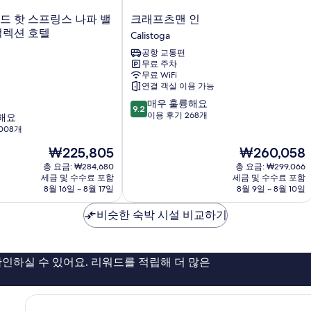
기
크
드 핫 스프링스 나파 밸
크래프츠맨 인
래
컬렉션 호텔
Calistoga
프
공항 교통편
츠
무료 주차
맨
무료 WiFi
인
연결 객실 이용 가능
Calistoga
10
매우 훌륭해요
9.2
점
이용 후기 268개
해요
만
008개
점
현
현
₩225,805
₩260,058
중
재
재
9.2
총 요금: ₩284,680
총 요금: ₩299,066
요
요
점,
세금 및 수수료 포함
세금 및 수수료 포함
금
금
8월 16일 ~ 8월 17일
8월 9일 ~ 8월 10일
매
₩225,805
₩260,058
우
비슷한 숙박 시설 비교하기
훌
륭
해
요,
인하실 수 있어요. 리워드를 적립해 더 많은
이
용
후
기