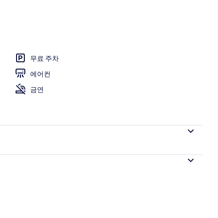
 - 저녁/밤
무료 주차
에어컨
금연