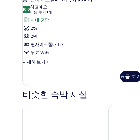
모
퀸
침
최고예요
대
10.0
두
10.0점 만점 중 10점
사
(이
이용 후기 1개
1
용
보
이
시내 전망
개
후
자
기
즈
25㎡
세
기
침
2명
히
1
보
대
퀸사이즈침대 1개
개)
기
1
무료 WiFi
개
룸,
자세히 보기
퀸
(Upstairs)
사
사
요금 보
이
진
즈
침
모
비슷한 숙박 시설
대
두
1
개
칼리스토가 모터 로지 앤 스파
업밸리 인 앤드
보
(Upstairs)
기
자
세
히
보