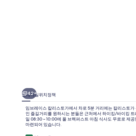
칼
리
스
토
가
의
사
진
갤
러
42+
소개
객실
위치
정책
리
임브레이스 칼리스토가에서 차로 5분 거리에는 칼리스토가 온
인 즐길거리를 원하시는 분들은 근처에서 하이킹/바이킹 트레일도
일 08:30 ~ 10:00에 풀 브렉퍼스트 아침 식사도 무료로 
마련되어 있습니다.