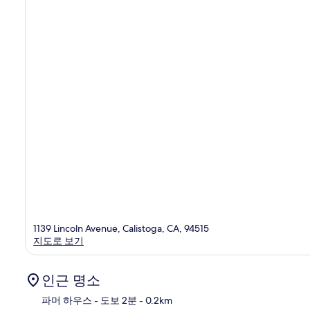
268
개
1139 Lincoln Avenue, Calistoga, CA, 94515
지도로 보기
인근 명소
파머 하우스
- 도보 2분
- 0.2km