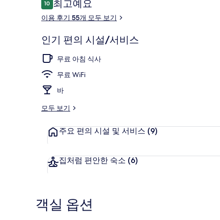
이
최고예요
10
10점 만점 중 10점.
용
이용 후기 55개 모두 보기
후
기
숙박 시설 정면
인기 편의 시설/서비스
무료 아침 식사
무료 WiFi
바
모두 보기
주요 편의 시설 및 서비스
(9)
집처럼 편안한 숙소
(6)
객실 옵션