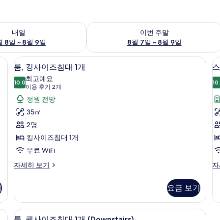
여부 확인, 8월 8일 ~ 8월 9일
이번 주말 예약 가능 여부 확인, 8월 7일 
내일
이번 주말
 8일 ~ 8월 9일
8월 7일 ~ 8월 9일
거위털 이불, 방음 설비
5 개의 침실, 고급 침구, 오리/거위털 이
룸,
6
룸, 킹사이즈침대 1개
스
킹
최고예요
10.0
10
10.0점 만점 중 10점
사
트
(이
이용 후기 2개
용
이
정원 전망
후
즈
35㎡
기
침
2명
2
대
킹사이즈침대 1개
개)
1
무료 WiFi
개
룸,
스
자세히 보기
자
킹
위
사
1
사
트,
진
기
요금 보기
이
퀸
모
즈
사
침
이
거위털 이불, 방음 설비
두
5 개의 침실, 고급 침구, 오리/거위털 이
룸,
6
대
즈
룸, 퀸사이즈침대 1개 (Downstairs)