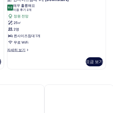
보
퀸
1
침
매우 훌륭해요
개
9.0
대
기
9.0점 만점 중 10점
사
(이
이용 후기 2개
자
1
용
이
정원 전망
세
개
후
히
자
즈
25㎡
보
세
기
침
2명
기
히
2
보
대
퀸사이즈침대 1개
개)
기
1
무료 WiFi
개
룸,
자세히 보기
퀸
(Downstairs)
사
사
기
요금 보기
이
진
즈
침
모
대
두
1
개
 핫 스프링스 나파 밸리, 어센드 컬렉션 호텔
크래프츠맨 인
보
(Downstairs)
기
자
세
히
보