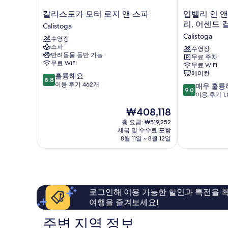
기
칼
업
칼리스토가 모터 로지 앤 스파
업밸리 인 앤
리
밸
리, 어센드 
Calistoga
스
리
Calistoga
수영장
토
인
스파
가
앤
수영장
반려동물 동반 가능
무료 주차
모
드
무료 WiFi
무료 WiFi
터
핫
에어컨
10
훌륭해요
로
스
8.8
점
이용 후기 462개
10
지
프
매우 훌륭
9.0
만
점
앤
링
이용 후기 1,
점
만
스
스
현
₩408,118
중
점
파
나
재
8.8
중
Calistoga
총 요금: ₩519,252
파
요
점,
세금 및 수수료 포함
9.0
밸
금
8월 11일 ~ 8월 12일
훌
점,
리,
₩408,118
륭
매
어
해
우
센
요,
훌
드
이
륭
컬
용
해
렉
로그인해 이용 가능한 할인과 특전을 확
후
요,
션
여행을 즐겨보세요!
기
이
호
462
용
텔
주변 지역 정보
개
후
Calistoga