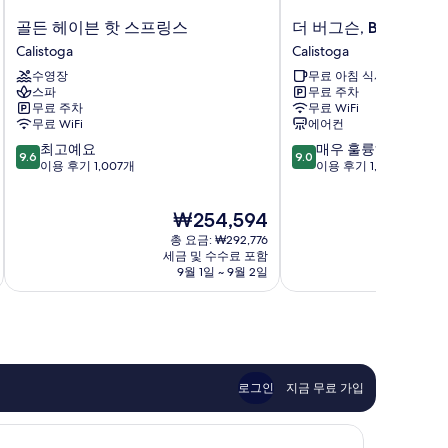
골
더
골든 헤이븐 핫 스프링스
더 버그슨, BW 시그
든
버
Calistoga
Calistoga
헤
그
수영장
무료 아침 식사
이
슨,
스파
무료 주차
븐
BW
무료 주차
무료 WiFi
핫
시
무료 WiFi
에어컨
스
그
10
10
최고예요
매우 훌륭해요
프
니
9.6
9.0
점
점
이용 후기 1,007개
이용 후기 1,001개
링
처
만
만
스
컬
점
점
Calistoga
렉
현
₩254,594
중
중
션
재
9.6
9.0
총 요금: ₩292,776
Calistoga
요
점,
점,
세금 및 수수료 포함
금
9월 1일 ~ 9월 2일
최
매
₩254,594
고
우
예
훌
요,
륭
이
해
용
요,
후
이
로그인
지금 무료 가입
기
용
1,007
후
개
기