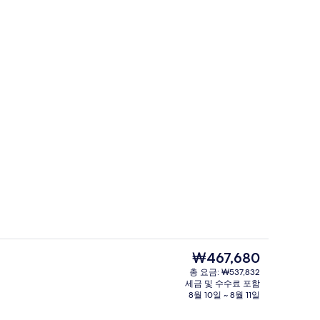
 고급 침구, 오리/거위털 이불, 방음 설비
5 개의 침실, 고급 침구, 오리/거위털 이
현
₩467,680
재
총 요금: ₩537,832
가
세금 및 수수료 포함
 고급 침구, 오리/거위털 이불, 방음 설비
베란다
격
8월 10일 ~ 8월 11일
은
₩467,680