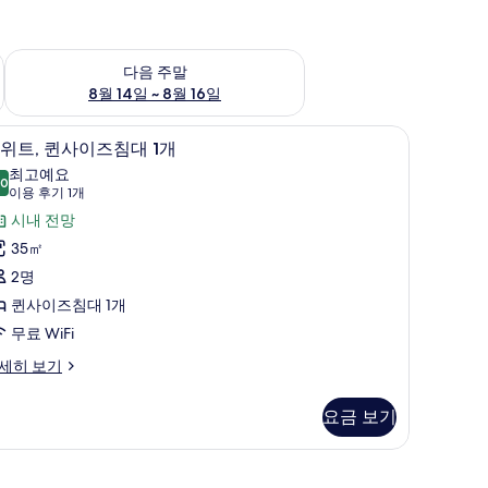
~ 8월 9일
다음 주말 예약 가능 여부 확인, 8월 14일 ~ 8월 16일
다음 주말
8월 14일 ~ 8월 16일
불, 방음 설비
5 개의 침실, 고급 침구, 오리/거위털 이불, 방음
스
6
위트, 퀸사이즈침대 1개
위
최고예요
.0
10.0점 만점 중 10점
,
(이
이용 후기 1개
용
퀸
시내 전망
후
사
35㎡
기
이
2명
1
즈
퀸사이즈침대 1개
개)
침
무료 WiFi
대
세히 보기
개
요금 보기
사
불, 방음 설비
진