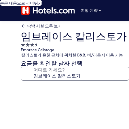
본문 내용으로 건너뛰기
여행 예약
숙박 시설 모두 보기
임브레이스 칼리스토가
3.5
Embrace Calistoga
성
칼리스토가 온천 근처에 위치한 B&B, 바/라운지 이용 가능
급
요금을 확인할 날짜 선택
숙
어디로 가세요?
박
시
설
임
브
레
이
스