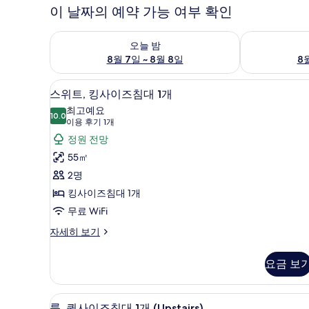
이 날짜의 예약 가능 여부 확인
오늘 밤 예약 가능 여부 확인, 8월 7일 ~ 8월 8일
내일 예약 가능 
오늘 밤
8월 7일 ~ 8월 8일
8월
5 개의 침실, 고급 침구, 오리/
스
7
스위트, 킹사이즈침대 1개
위
최고예요
10.0
10.0점 만점 중 10점
트,
(이
이용 후기 1개
용
킹
정원 전망
후
사
55㎡
기
이
2명
1
즈
킹사이즈침대 1개
개)
침
무료 WiFi
대
스
자세히 보기
위
1
트,
개
요금 보
킹
사
사
이
진
5 개의 침실, 고급 침구, 오리/
룸,
6
즈
룸, 퀸사이즈침대 1개 (Upstairs)