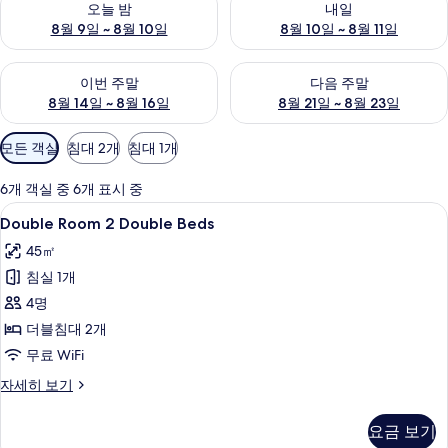
오늘 밤
내일
8월 9일 ~ 8월 10일
8월 10일 ~ 8월 11일
이번 주말 예약 가능 여부 확인, 8월 14일 ~ 8월 16일
다음 주말 예약 가능 여부 확인, 8
이번 주말
다음 주말
8월 14일 ~ 8월 16일
8월 21일 ~ 8월 23일
객
모든 객실
침대 2개
침대 1개
실
에
6개 객실 중 6개 표시 중
사
Double
Double Room 2 Double Beds |
5
Double Room 2 Double Beds
용
Room
가
45㎡
2
능
침실 1개
Double
한
Beds
4명
필
사
더블침대 2개
터
진
무료 WiFi
모
Double
자세히 보기
Room
두
2
보
요금 보기
Double