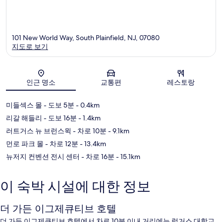
101 New World Way, South Plainfield, NJ, 07080
지도로 보기
지도
인근 명소
교통편
레스토랑
미들섹스 몰
- 도보 5분
- 0.4km
리갈 해들리
- 도보 16분
- 1.4km
러트거스 뉴 브런스윅
- 차로 10분
- 9.1km
먼로 파크 몰
- 차로 12분
- 13.4km
뉴저지 컨벤션 전시 센터
- 차로 16분
- 15.1km
이 숙박 시설에 대한 정보
더 가든 이그제큐티브 호텔
더 가든 이그제큐티브 호텔에서 차로 10분 이내 거리에는 럿거스 대학교