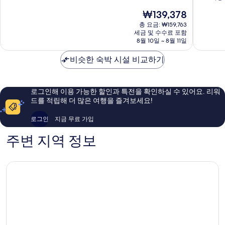
사
플
점
만
현
₩139,378
우
레
중
점
재
스
인
7.8
중
총 요금: ₩159,763
요
플
필
점,
세금 및 수수료 포함
8.0
금
레
8월 10일 ~ 8월 11일
드-
좋
점,
₩139,378
인
피
아
매
필
비슷한 숙박 시설 비교하기
스
요,
우
드
카
이
좋
South
타
용
아
Plainfield
웨
후
요,
로그인해 이용 가능한 할인과 특전을 확인하실 수 있어요. 리워
이
기
이
드를 적립해 더 많은 여행을 즐겨보세요!
바
1,006
용
이
개
후
로그인
지금 무료 가입
IHG
기
South
1,011
주변 지역 정보
Plainfiel
개