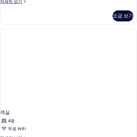
객
자세히 보기
실
자
요금 보기
세
히
보
기
객실
4명
무료 WiFi