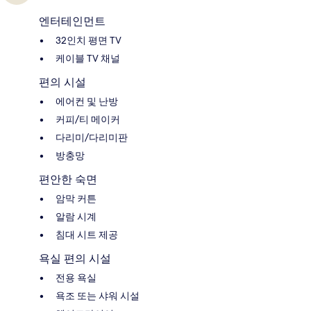
엔터테인먼트
32인치 평면 TV
케이블 TV 채널
편의 시설
에어컨 및 난방
커피/티 메이커
다리미/다리미판
방충망
편안한 숙면
암막 커튼
알람 시계
침대 시트 제공
욕실 편의 시설
전용 욕실
욕조 또는 샤워 시설