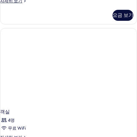
객
자세히 보기
실
자
요금 보기
세
히
보
기
객실
4명
무료 WiFi
객