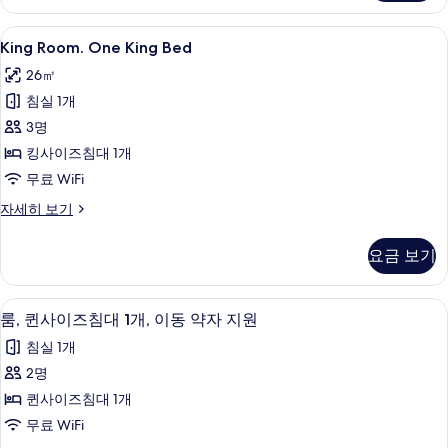
기
Beds
자
King
King Room. One King Bed | 책
7
세
King Room. One King Bed
Room.
히
26㎡
보
One
기
침실 1개
King
Bed
3명
사
킹사이즈침대 1개
진
무료 WiFi
모
King
자세히 보기
Room.
두
One
보
요금 보기
King
기
Bed
자
책상, 노트북 작업 공간, 암막 커튼, 다
룸,
4
세
룸, 퀸사이즈침대 1개, 이동 약자 지원
퀸
히
침실 1개
보
사
기
2명
이
퀸사이즈침대 1개
즈
무료 WiFi
침