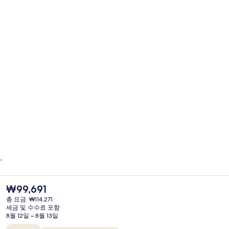
현
₩99,691
재
총 요금: ₩114,271
가
세금 및 수수료 포함
격
8월 12일 ~ 8월 13일
은