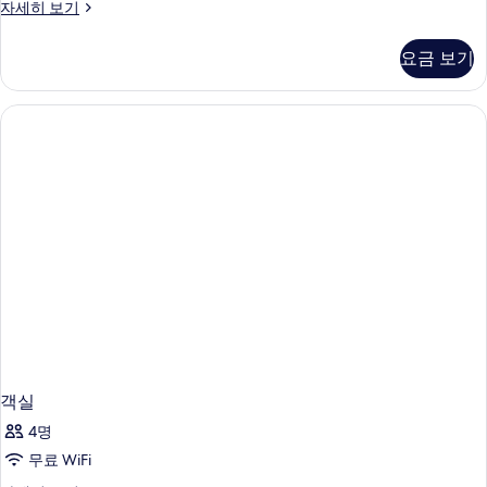
룸,
자세히 보기
대
퀸
1
사
요금 보기
이
개,
즈
이
침
대
동
1
약
개,
자
이
동
지
약
원
자
지
사
원
진
자
세
모
히
두
보
기
보
객실
기
4명
무료 WiFi