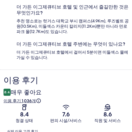
더 가든 이그제큐티브 호텔 및 인근에서 즐길만한 것은
무엇인가요?
추천 명소로는 럿거스 대학교 부시 캠퍼스(4.9Km), 루즈벨트 공
원(10.5Km), 미들섹스 카운티 칼리지(11.2Km)뿐만 아니라 먼로
파크 몰(12.7Km)도 있습니다.
더 가든 이그제큐티브 호텔 주변에는 무엇이 있나요?
더 가든 이그제큐티브 호텔에서 걸어서 5분이면 미들섹스 몰에
가실 수 있습니다.
이용 후기
이
용
매우 좋아요
8.4
후
이용 후기 1,036개
기
8.4
7.6
8.6
청결 상태
편의 시설/서비스
직원 및 서비스
이
실제 이용 고객 후기