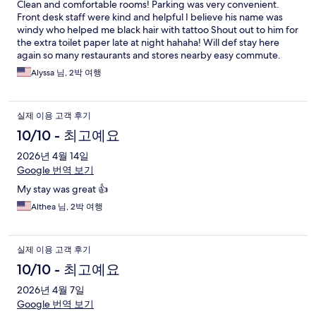
Clean and comfortable rooms! Parking was very convenient.
Front desk staff were kind and helpful I believe his name was
windy who helped me black hair with tattoo Shout out to him for
the extra toilet paper late at night hahaha! Will def stay here
again so many restaurants and stores nearby easy commute.
Alyssa 님, 2박 여행
실제 이용 고객 후기
10/10 - 최고예요
2026년 4월 14일
Google 번역 보기
My stay was great 👍
Althea 님, 2박 여행
실제 이용 고객 후기
10/10 - 최고예요
2026년 4월 7일
Google 번역 보기