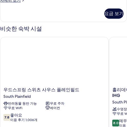
자세히 보기
실
자
요금 보기
세
히
보
비슷한 숙박 시설
기
우드스프링 스위츠 사우스 플레인필드
홀리데이
우
홀
우드스프링 스위츠 사우스 플레인필드
홀리데
드
리
IHG
South Plainfield
스
데
South Pl
반려동물 동반 가능
무료 주차
프
이
무료 WiFi
에어컨
링
인
수영장
무료 W
스
사
10
좋아요
7.8
위
우
점
이용 후기 1,006개
10
매우
8.0
츠
스
만
점
이용 