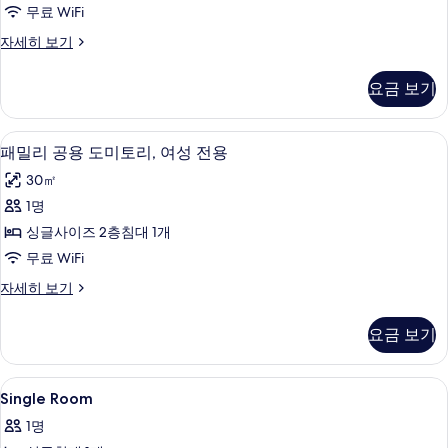
토
무료 WiFi
리,
공
자세히 보기
여
용
성
도
요금 보기
미
전
토
용
리,
평면 TV
패
6
여
패밀리 공용 도미토리, 여성 전용
사
밀
성
진
30㎡
전
리
용
모
1명
공
자
두
싱글사이즈 2층침대 1개
세
용
히
보
무료 WiFi
도
보
기
패
자세히 보기
기
미
밀
토
리
요금 보기
공
리,
용
여
도
Single
책상, 노트북 작업 공간, 방음 설비, 무료 
6
미
Single Room
성
Room
토
전
1명
리,
사