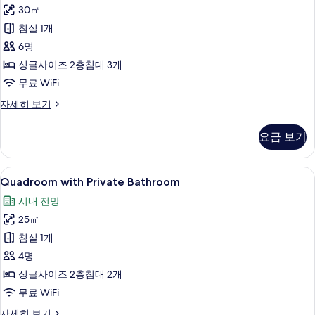
리
30㎡
룸,
침실 1개
전
6명
용
싱글사이즈 2층침대 3개
욕
무료 WiFi
실
패
자세히 보기
사
밀
진
리
요금 보기
룸,
모
전
두
용
Quadroom
평면 TV
7
욕
Quadroom with Private Bathroom
보
with
실
기
시내 전망
자
Private
세
25㎡
Bathroom
히
사
침실 1개
보
기
진
4명
모
싱글사이즈 2층침대 2개
두
무료 WiFi
보
Quadroom
자세히 보기