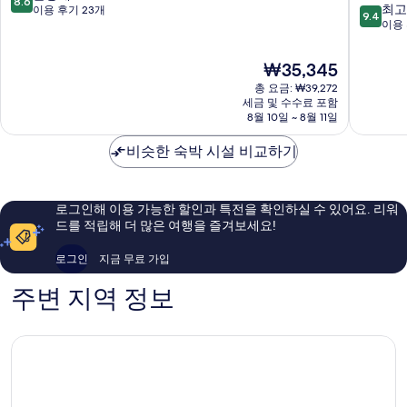
8.6
트
포
10
최고
점
이용 후기 23개
9.4
하
트
점
이용 
만
우
삿
만
점
스
포
점
중
현
₩35,345
-
로
중
8.6
재
외
총 요금: ₩39,272
료
9.4
점,
요
세금 및 수수료 포함
국
칸
점,
훌
금
8월 10일 ~ 8월 11일
인
홍
최
륭
₩35,345
전
대
고
해
비슷한 숙박 시설 비교하기
용
점
예
요,
마
[외
요,
이
포
국
이
용
구
인
용
후
로그인해 이용 가능한 할인과 특전을 확인하실 수 있어요. 리워
전
후
기
드를 적립해 더 많은 여행을 즐겨보세요!
용]
기
23
홍
27
개
로그인
지금 무료 가입
대
개
주변 지역 정보