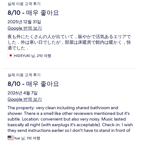
실제 이용 고객 후기
8/10 - 매우 좋아요
2025년 12월 31일
Google 번역 보기
夜も外にたくさんの人が出ていて，賑やかで活気あるエリアで
した．外は寒い日でしたが，部屋は床暖房で館内は暖かく，快
適でした．
HIDEYUKI 님, 2박 여행
실제 이용 고객 후기
8/10 - 매우 좋아요
2026년 4월 7일
Google 번역 보기
The property: very clean including shared bathroom and
shower. There is a smell like other reviewers mentioned but it's
subtle. Location: convenient but also very noisy. Music lasted
basically all night (with earplugs it's acceptable). Check-in: I wish
they send instructions earlier so I don't have to stand in front of
the entrance and send passport info, but they respond quickly.
Yue 님, 1박 여행