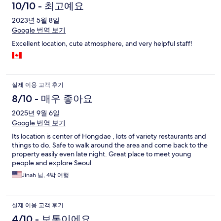
10/10 - 최고예요
2023년 5월 8일
Google 번역 보기
Excellent location, cute atmosphere, and very helpful staff!
실제 이용 고객 후기
8/10 - 매우 좋아요
2025년 9월 6일
Google 번역 보기
Its location is center of Hongdae , lots of variety restaurants and
things to do. Safe to walk around the area and come back to the
property easily even late night. Great place to meet young
people and explore Seoul.
Jinah 님, 4박 여행
실제 이용 고객 후기
4/10 - 보통이에요