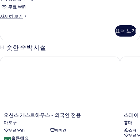
진
무료 WiFi
모
Twin
자세히 보기
두
Room
보
자
요금 보기
세
기
히
보
비슷한 숙박 시설
기
오션스 게스트하우스 - 외국인 전용
스테이 패
오
스
오션스 게스트하우스 - 외국인 전용
스테이 
션
테
마포구
홍대
스
이
무료 WiFi
에어컨
스파
게
패
무료 W
스
스
10
훌륭해요