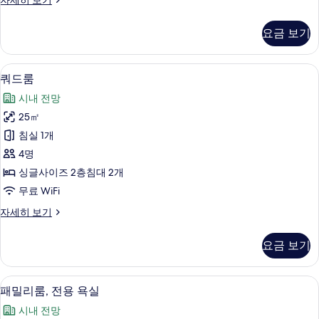
자세히 보기
보
리
기
플
요금 보기
룸
자
세
평면 TV
쿼
9
히
쿼드룸
드
보
시내 전망
기
룸
25㎡
사
침실 1개
진
4명
모
싱글사이즈 2층침대 2개
두
무료 WiFi
보
쿼
자세히 보기
기
드
룸
요금 보기
자
세
히
평면 TV
패
8
보
패밀리룸, 전용 욕실
밀
기
시내 전망