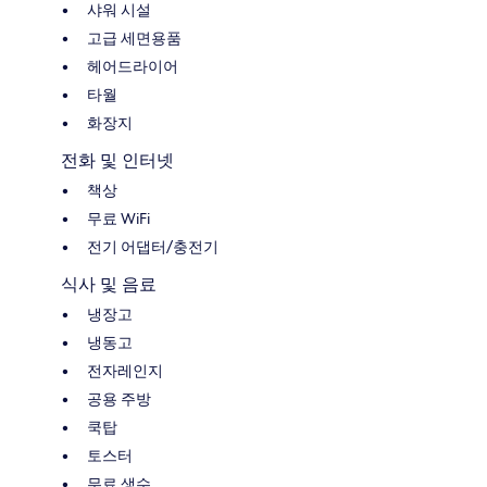
샤워 시설
고급 세면용품
헤어드라이어
타월
화장지
전화 및 인터넷
책상
무료 WiFi
전기 어댑터/충전기
식사 및 음료
냉장고
냉동고
전자레인지
공용 주방
쿡탑
토스터
무료 생수