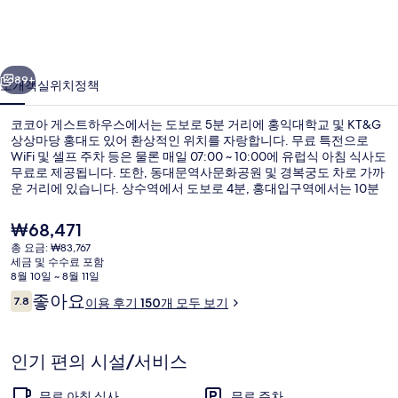
트
하
이전
다음
우
89+
소개
객실
위치
정책
스
코코아 게스트하우스에서는 도보로 5분 거리에 홍익대학교 및 KT&G
의
상상마당 홍대도 있어 환상적인 위치를 자랑합니다. 무료 특전으로
WiFi 및 셀프 주차 등은 물론 매일 07:00 ~ 10:00에 유럽식 아침 식사도
사
무료로 제공됩니다. 또한, 동대문역사문화공원 및 경복궁도 차로 가까
진
운 거리에 있습니다. 상수역에서 도보로 4분, 홍대입구역에서는 10분
거리에 있어 대중 교통편을 이용하기 편리합니다.
갤
현
₩68,471
재
러
총 요금: ₩83,767
가
세금 및 수수료 포함
패밀리룸, 전용 욕실 | 테라스/파티오
리
격
8월 10일 ~ 8월 11일
은
이
좋아요
7.8
이용 후기 150개 모두 보기
₩68,471
10점 만점 중 7.8점.
용
후
기
인기 편의 시설/서비스
무료 아침 식사
무료 주차