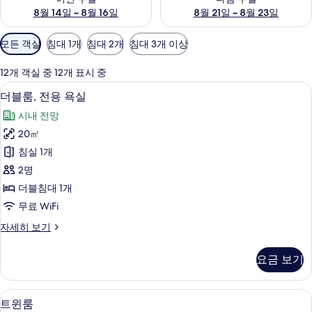
8월 14일 ~ 8월 16일
8월 21일 ~ 8월 23일
객
모든 객실
침대 1개
침대 2개
침대 3개 이상
실
에
12개 객실 중 12개 표시 중
사
평면 TV
더
8
더블룸, 전용 욕실
용
블
가
시내 전망
룸,
능
20㎡
전
한
침실 1개
용
필
2명
터
욕
더블침대 1개
실
무료 WiFi
사
더
자세히 보기
진
블
모
룸,
요금 보기
전
두
용
보
욕
평면 TV
트
9
실
트윈룸
기