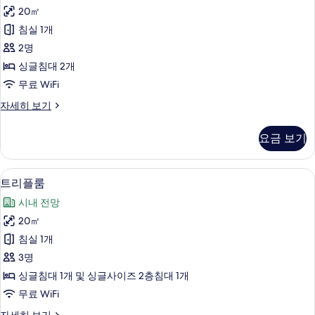
윈
자
20㎡
세
룸
히
침실 1개
사
보
2명
기
진
싱글침대 2개
모
무료 WiFi
두
트
자세히 보기
보
윈
기
룸
요금 보기
자
세
히
평면 TV
트
13
보
트리플룸
리
기
시내 전망
플
20㎡
룸
침실 1개
사
3명
진
싱글침대 1개 및 싱글사이즈 2층침대 1개
모
무료 WiFi
두
트