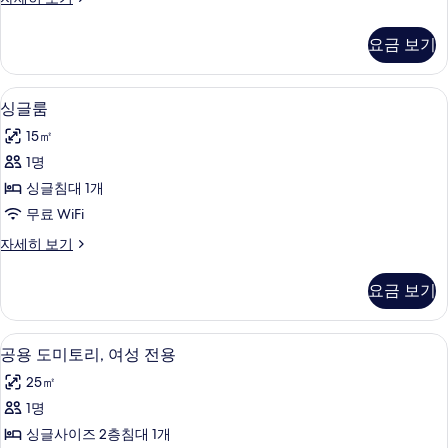
with
기
Private
요금 보기
Bathroom
자
세
평면 TV
싱
7
히
싱글룸
글
보
15㎡
기
룸
1명
사
싱글침대 1개
진
무료 WiFi
모
싱
자세히 보기
두
글
보
룸
요금 보기
자
기
세
히
평면 TV
공
7
보
공용 도미토리, 여성 전용
용
기
25㎡
도
1명
미
싱글사이즈 2층침대 1개