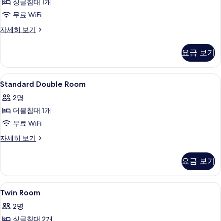
여
용
싱글침대 1개
진
성
사
무료 WiFi
모
전
용
진
Single
자세히 보기
두
자
Room
모
보
세
자
요금 보기
두
히
세
기
보
히
보
기
보
Standard
책상, 노트북 작업 공간, 방음 설비, 무료 
기
1
기
Standard Double Room
Double
2명
Room
더블침대 1개
사
무료 WiFi
진
모
Standard
자세히 보기
Double
두
Room
요금 보기
보
자
세
기
히
Twin
책상, 노트북 작업 공간, 방음 설비, 무료 
2
보
Twin Room
Room
기
2명
사
싱글침대 2개