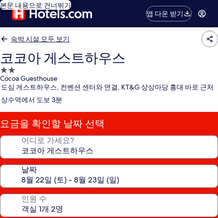
본문 내용으로 건너뛰기
앱 다운 받기
숙박 시설 모두 보기
코코아 게스트하우스
2.0
Cocoa Guesthouse
성
도심 게스트하우스, 컨벤션 센터와 연결, KT&G 상상마당 홍대 바로 근처
급
상수역에서 도보 3분
숙
박
요금을 확인할 날짜 선택
시
설
어디로 가세요?
날짜
인원 수