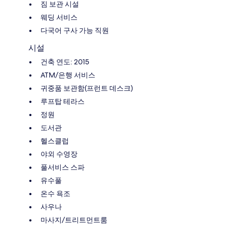
짐 보관 시설
웨딩 서비스
다국어 구사 가능 직원
시설
건축 연도: 2015
ATM/은행 서비스
귀중품 보관함(프런트 데스크)
루프탑 테라스
정원
도서관
헬스클럽
야외 수영장
풀서비스 스파
유수풀
온수 욕조
사우나
마사지/트리트먼트룸