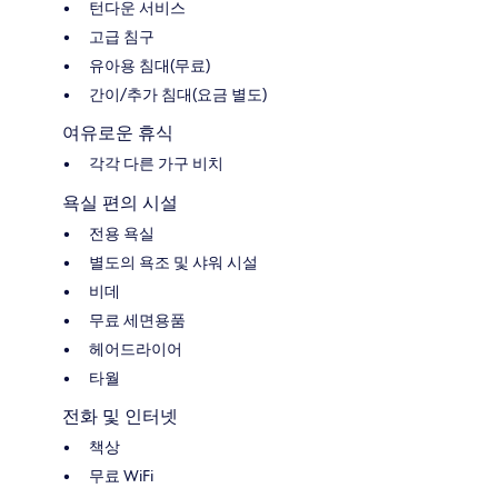
턴다운 서비스
고급 침구
유아용 침대(무료)
간이/추가 침대(요금 별도)
여유로운 휴식
각각 다른 가구 비치
욕실 편의 시설
전용 욕실
별도의 욕조 및 샤워 시설
비데
무료 세면용품
헤어드라이어
타월
전화 및 인터넷
책상
무료 WiFi