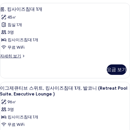
즈
보
브
보
로비
룸,
기
8
룸,
룸, 킹사이즈침대 1개
침
기
킹
킹
대
45㎡
사
사
이
1
침실 1개
이
즈
개,
3명
침
즈
수
대
킹사이즈침대 1개
침
1
영
무료 WiFi
개,
대
장
수
룸,
자세히 보기
1
영
킹
전
개
장
사
망
요금 보기
전
이
사
망
사
즈
진
자
침
진
이그제큐티브 스위트, 킹사이즈침대 1개, 발코니 (R
이
세
8
대
모
이그제큐티브 스위트, 킹사이즈침대 1개, 발코니 (Retreat Pool
모
히
그
1
Suite, Executive Lounge )
두
보
개
두
제
96㎡
기
보
자
보
큐
세
3명
기
히
기
티
킹사이즈침대 1개
보
브
기
무료 WiFi