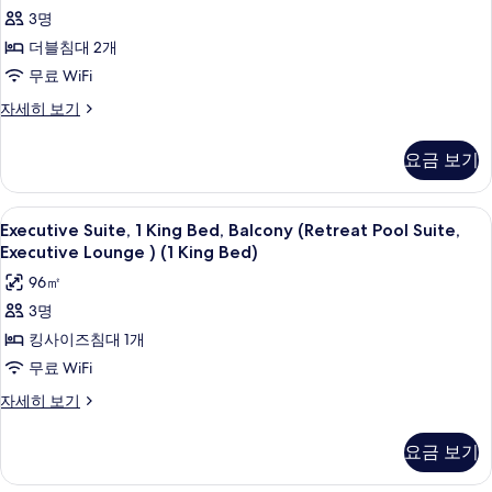
두
기
블
기
히
3명
보
침
보
더블침대 2개
기
기
대
무료 WiFi
2
룸,
자세히 보기
개,
더
수
블
요금 보기
침
영
대
장
2
Executive
로비
8
개,
전
Executive Suite, 1 King Bed, Balcony (Retreat Pool Suite,
Suite,
수
Executive Lounge ) (1 King Bed)
망
영
1
96㎡
사
장
King
전
3명
진
Bed,
망
킹사이즈침대 1개
Balcony
모
자
세
(Retreat
무료 WiFi
두
히
Pool
보
Executive
자세히 보기
보
Suite,
Suite,
기
기
1
Executive
요금 보기
King
Lounge
Bed,