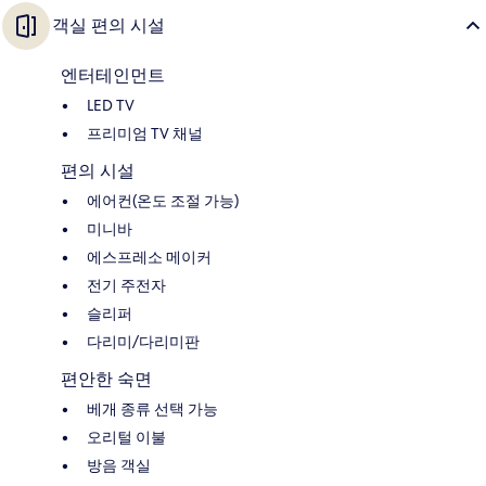
객실 편의 시설
엔터테인먼트
LED TV
프리미엄 TV 채널
편의 시설
에어컨(온도 조절 가능)
미니바
에스프레소 메이커
전기 주전자
슬리퍼
다리미/다리미판
편안한 숙면
베개 종류 선택 가능
오리털 이불
방음 객실