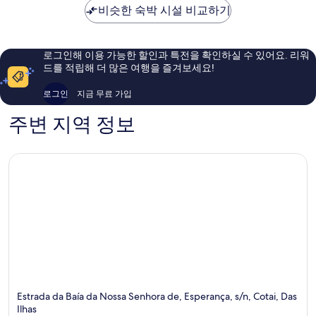
비슷한 숙박 시설 비교하기
고
우
예
훌
요,
륭
이
해
로그인해 이용 가능한 할인과 특전을 확인하실 수 있어요. 리워
용
요,
드를 적립해 더 많은 여행을 즐겨보세요!
후
이
기
용
로그인
지금 무료 가입
840
후
개
기
주변 지역 정보
1,686
개
Estrada da Baía da Nossa Senhora de, Esperança, s/n, Cotai, Das
Ilhas