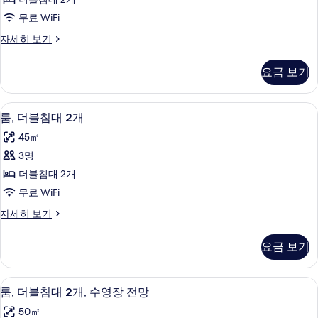
Lounge
장
티
)
사
전
무료 WiFi
)
자
브
망
세
진
사
이
자세히 보기
자
룸,
히
그
모
진
세
보
더
제
히
두
요금 보기
모
기
큐
보
블
보
티
두
기
침
브
기
로비
룸,
보
8
룸,
룸, 더블침대 2개
대
더
기
더
2
45㎡
블
블
개,
침
3명
침
대
수
더블침대 2개
2
대
영
개,
무료 WiFi
2
수
장
룸,
자세히 보기
영
개
더
전
장
사
블
전
망
요금 보기
침
진
망
사
대
자
모
2
세
진
고급 침구, 오리/거위털 이불, 미니바, 
룸,
7
개
두
룸, 더블침대 2개, 수영장 전망
히
모
더
자
보
보
50㎡
세