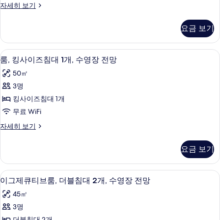
스
이
자세히 보기
위
그
제
트,
요금 보기
큐
킹
티
브
사
로비
룸,
7
스
룸, 킹사이즈침대 1개, 수영장 전망
이
킹
위
50㎡
트,
즈
사
킹
3명
침
이
사
킹사이즈침대 1개
대
이
즈
즈
무료 WiFi
1
침
침
개,
룸,
자세히 보기
대
대
킹
1
발
1
사
개,
요금 보기
코
이
개,
발
즈
니
코
수
침
니
고급 침구, 오리/거위털 이불, 미니바, 
이
(Retreat
8
대
영
이그제큐티브룸, 더블침대 2개, 수영장 전망
(Retreat
그
Pool
1
Pool
장
45㎡
개,
Suite,
Suite,
제
전
수
3명
Executive
Executive
큐
영
Lounge
망
더블침대 2개