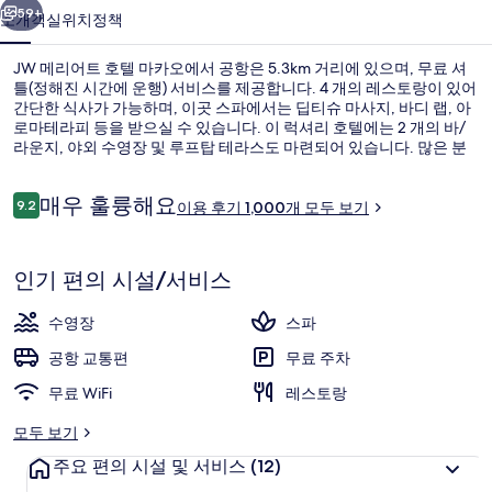
마
59+
소개
객실
위치
정책
카
JW 메리어트 호텔 마카오에서 공항은 5.3km 거리에 있으며, 무료 셔
오
틀(정해진 시간에 운행) 서비스를 제공합니다. 4 개의 레스토랑이 있어
의
간단한 식사가 가능하며, 이곳 스파에서는 딥티슈 마사지, 바디 랩, 아
로마테라피 등을 받으실 수 있습니다. 이 럭셔리 호텔에는 2 개의 바/
사
라운지, 야외 수영장 및 루프탑 테라스도 마련되어 있습니다. 많은 분
들이 이곳의 친절한 고객 서비스 및 전반적인 숙박 시설 상태에 굉장히
진
만족했습니다. 코타이 웨스트 역에서 도보로 5분, 파이콕역에서는 8분
이
매우 훌륭해요
거리에 있어 대중 교통편을 이용하기 편리합니다.
9.2
이용 후기 1,000개 모두 보기
갤
10점 만점 중 9.2점.
용
후
러
고급 침구, 오리/거위털 이불, 미니바, 
기
인기 편의 시설/서비스
리
수영장
스파
공항 교통편
무료 주차
무료 WiFi
레스토랑
모두 보기
주요 편의 시설 및 서비스
(12)