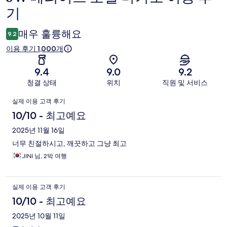
기
용
후
매우 훌륭해요
9.2
기
이용 후기 1,000개
9.4
9.0
9.2
청결 상태
위치
직원 및 서비스
이
실제 이용 고객 후기
용
10/10 - 최고예요
후
2025년 11월 16일
너무 친절하시고, 깨끗하고 그냥 최고
기
JINI 님, 2박 여행
실제 이용 고객 후기
10/10 - 최고예요
2025년 10월 11일