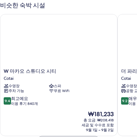
)
Balcony
비슷한 숙박 시설
(1
(Retreat
Pool
King
W 마카오 스튜디오 시티
더 파리
Suite,
Bed)
Executive
사
Lounge
)
진
(1
모
King
Bed)
두
자
보
세
히
기
W
더
W 마카오 스튜디오 시티
더 파
보
마
파
Cotai
Cotai
기
카
리
수영장
스파
수영장
오
지
주차 가능
무료 WiFi
공항 
스
앵
튜
마
10
10
최고예요
매우
9.4
9.2
디
카
점
점
이용 후기 840개
이용 
오
오
만
만
현
₩181,233
시
Cotai
점
점
재
티
중
중
총 요금: ₩208,418
요
Cotai
세금 및 수수료 포함
9.4
9.2
금
9월 1일 ~ 9월 2일
점,
점,
₩181,233
최
매