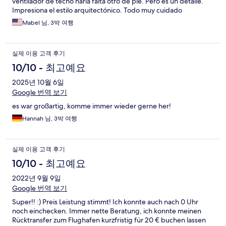
ventilador de techo haría falta otro de pie. Pero es un detalle.
Impresiona el estilo arquitectónico. Todo muy cuidado
Mabel 님, 3박 여행
실제 이용 고객 후기
10/10 - 최고예요
2025년 10월 6일
Google 번역 보기
es war großartig, komme immer wieder gerne her!
Hannah 님, 3박 여행
실제 이용 고객 후기
10/10 - 최고예요
2022년 9월 9일
Google 번역 보기
Super!! :) Preis Leistung stimmt! Ich konnte auch nach 0 Uhr
noch einchecken. Immer nette Beratung, ich konnte meinen
Rücktransfer zum Flughafen kurzfristig für 20 € buchen lassen