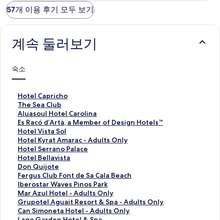
57개 이용 후기 모두 보기
계속 둘러보기
숙소
H
Hotel Capricho
o
T
The Sea Club
t
h
A
Aluasoul Hotel Carolina
e
e
l
E
Es Racó d’Artà, a Member of Design Hotels™
l
S
u
s
H
Hotel Vista Sol
C
e
a
R
o
H
Hotel Kyrat Amarac - Adults Only
a
a
s
a
t
o
H
Hotel Serrano Palace
p
C
o
c
e
t
o
H
Hotel Bellavista
r
l
u
ó
l
e
t
o
D
Don Quijote
i
u
l
d
V
l
e
t
o
F
Fergus Club Font de Sa Cala Beach
c
b
H
’
i
K
l
e
n
e
I
Iberostar Waves Pinos Park
h
페
o
A
s
y
S
l
Q
r
b
M
Mar Azul Hotel - Adults Only
o
이
t
r
t
r
e
B
u
g
e
a
G
Grupotel Aguait Resort & Spa - Adults Only
페
지
e
t
a
a
r
e
i
u
r
r
r
C
Can Simoneta Hotel - Adults Only
이
를
l
à
S
t
r
l
j
s
o
A
u
a
L
Lago Garden Hotel & Spa