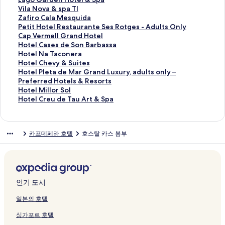
지
여
C
,
o
A
a
l
o
C
s
z
p
n
a
V
Vila Nova & spa TI
를
는
a
a
l
m
n
a
t
l
t
u
o
S
g
i
Z
Zafiro Cala Mesquida
여
링
r
M
페
a
o
v
e
u
a
l
t
i
o
l
a
P
Petit Hotel Restaurante Ses Rotges - Adults Only
는
크
o
e
이
r
P
i
페
b
r
H
e
m
G
a
f
e
C
Cap Vermell Grand Hotel
링
l
m
지
a
a
s
이
F
W
o
l
o
a
N
i
t
a
H
Hotel Cases de Son Barbassa
크
i
b
를
c
l
t
지
o
a
t
A
n
r
o
r
i
p
o
H
Hotel Na Taconera
n
e
여
-
a
a
를
n
v
e
g
e
d
v
o
t
V
t
o
H
Hotel Chevy & Suites
a
r
는
A
c
페
여
t
e
l
u
t
e
a
C
H
e
e
t
o
H
Hotel Pleta de Mar Grand Luxury, adults only –
페
o
링
d
e
이
는
d
s
-
a
a
n
&
a
o
r
l
e
t
o
Preferred Hotels & Resorts
이
f
크
u
페
지
링
e
P
A
i
H
H
s
l
t
m
C
l
e
t
H
Hotel Millor Sol
지
D
l
이
를
크
S
i
d
t
o
o
p
a
e
e
a
N
l
e
o
H
Hotel Creu de Tau Art & Spa
를
e
t
지
여
a
n
u
R
t
t
a
M
l
l
s
a
C
l
t
o
여
s
s
를
는
C
o
l
e
e
e
T
e
R
l
e
T
h
P
e
t
는
i
O
여
링
a
s
t
s
l
l
I
s
e
G
s
a
e
l
l
e
카프데페라 호텔
호스탈 카스 봄부
링
g
n
는
크
l
P
s
o
-
&
페
q
s
r
d
c
v
e
M
l
크
n
l
링
a
a
O
r
A
S
이
u
t
a
e
o
y
t
i
C
H
y
크
B
r
n
t
d
p
지
i
a
n
S
n
&
a
l
r
o
페
e
k
l
&
u
a
를
d
u
d
o
e
S
d
l
e
t
이
a
페
y
S
l
페
여
a
r
H
n
r
u
e
o
u
e
지
c
이
페
p
t
이
는
페
a
o
B
a
i
M
r
d
인기 도시
l
를
h
지
이
a
s
지
링
이
n
t
a
페
t
a
S
e
s
여
페
를
지
-
O
를
크
지
t
e
r
이
e
r
o
T
일본의 호텔
™
는
이
여
를
A
n
여
를
e
l
b
지
s
G
l
a
싱가포르 호텔
페
링
지
는
여
d
l
는
여
S
페
a
를
페
r
페
u