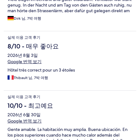
genug. In der Nacht und am Tag von den Gästen auch ruhig, nu
man hörte den Strassenlärm, aber dafür gut gelegen direkt am
Hafen und der Main Street wo man Abends gut ausgehen kann.
Dirk 님, 7박 여행
Für den Strand eine schöne, praktische Sammlung an
Sonnenschirmen, Kinderspielzeug etc. Gutes Frühstück was
selbst noch bis kurz vor 10 Uhr gut nachgefüllt wurde, Wenn
실제 이용 고객 후기
man nett fragt, konnte man nach Check-Out auch noch seine
Koffer stehen lassen. Ich mochte die Unterkunft und buche
8/10 - 매우 좋아요
dieses Jahr vielleicht nochmal. Ich bedanke mich bei der netten
2026년 8월 3일
Dame von der Reception.
Google 번역 보기
Hôtel très correct pour un 3 étoiles
Thibault 님, 7박 여행
실제 이용 고객 후기
10/10 - 최고예요
2026년 6월 30일
Google 번역 보기
Gente amable. La habitación muy amplia. Buena ubicación. En
los pisos superiores cuando hace mucho calor además del