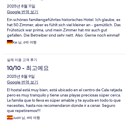
2025년 8월 11일
Google 번역 보기
Ein schönes familiengeführtes historisches Hotel. Ich glaube, es
hat 50 Zimmer, aber es fühlt sich viel kleiner an - gemütlich. Das
Frühstück war prima, und mein Zimmer hat mir auch gut
gefallen. Die Betreiber sind sehr nett. Also: Gerne noch einmal!
Kai 님, 6박 여행
실제 이용 고객 후기
10/10 - 최고예요
2025년 8월 9일
Google 번역 보기
El hostal está muy bien, está ubicado en el centro de Cala ratjada
pero es muy tranquilo y tiene unas playas preciosas súper cerca.
La familia que lo lleva es súper amable y te ayuda en todo lo que
necesites, hasta nos recomendaron donde ir a cenar. Seguro
que repetiremos!!!
Judit 님, 4박 여행