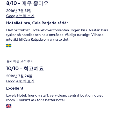
8/10 - 매우 좋아요
2016년 7월 31일
Google 번역 보기
Hotellet bra, Cala Ratjada sådär
Helt ok frukost. Hotellet över förväntan. Ingen hiss. Nästan bara
tyskar på hotellet och hela området. Väldigt turistigt. Vi hade
inte åkt till Cala Ratjada om vi visste det.
실제 이용 고객 후기
10/10 - 최고예요
2016년 7월 24일
Google 번역 보기
Excellent!
Lovely Hotel, friendly staff, very clean, central location, quiet
room. Couldn't ask for a better hotel