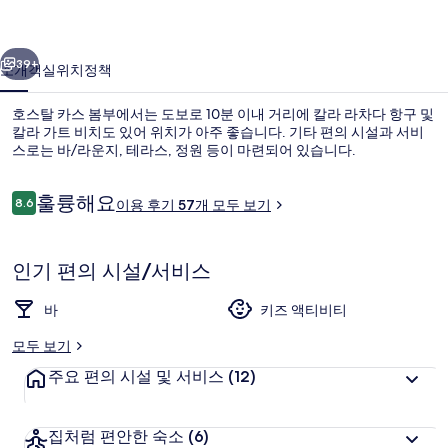
부
이전
다음
의
39+
소개
객실
위치
정책
사
호스탈 카스 봄부에서는 도보로 10분 이내 거리에 칼라 라차다 항구 및
진
칼라 가트 비치도 있어 위치가 아주 좋습니다. 기타 편의 시설과 서비
스로는 바/라운지, 테라스, 정원 등이 마련되어 있습니다.
갤
러
이
훌륭해요
8.6
이용 후기 57개 모두 보기
10점 만점 중 8.6점.
리
용
후
기
인기 편의 시설/서비스
바(숙박 시설 내)
바
키즈 액티비티
모두 보기
주요 편의 시설 및 서비스
(12)
집처럼 편안한 숙소
(6)