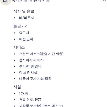
숙박 시설 내 편의 시설
식사 및 음료
바/라운지
즐길거리
당구대
해변 근처
서비스
프런트 데스크(운영 시간 제한)
콘시어지 서비스
투어/티켓 안내
짐 보관 시설
다국어 구사 가능 직원
시설
1 개 동
건축 연도: 1975
귀중품 보관함(프런트 데스크)