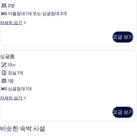
또
한
2명
는
필
더블침대 1개 또는 싱글침대 2개
터
트
더
자세히 보기
윈
블
룸
룸
요금 보기
또
사
는
진
트
싱글룸 | 책상, 암막 커튼, 침대 시트
싱
2
윈
싱글룸
모
글
룸
두
13㎡
자
룸
세
보
침실 1개
사
히
기
1명
보
진
기
싱글침대 1개
모
싱
자세히 보기
두
글
보
룸
요금 보기
자
기
세
히
비슷한 숙박 시설
보
기