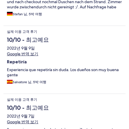
und nach checkout nochmal Duschen nach dem Strand. Zimmer
wurde zwischendurch nicht gereinigt :/. Auf Nachfrage habe
ich aber ohne Probleme noch ein Handtuch bekommen!
Stefan 님, 5박 여행
실제 이용 고객 후기
10/10 - 최고예요
2022년 9월 9일
Google 번역 보기
Repetiría
Experiencia que repetiría sin duda. Los dueños son muy buena
gente
Salvatore 님, 5박 여행
실제 이용 고객 후기
10/10 - 최고예요
2022년 9월 7일
Google 번역 보기