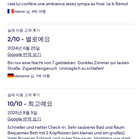
cela lui confère une ambiance assez sympa au final. Le b Bémol
serait le manque de climatisation et le bruit …. Mais
Valérie 님, 4박 여행
franchement même sans delà le séjour était extra.
실제 이용 고객 후기
2/10 - 별로예요
2024년 6월 25일
Google 번역 보기
Bin nur eine Nacht von 7 geblieben. Dunkles Zimmer zur lauten
Straße. Zigarettengeruch. Unmöglich zu schlafen!
Marianne 님, 7박 여행
실제 이용 고객 후기
10/10 - 최고예요
2025년 8월 5일
Google 번역 보기
Schneller und netter Check-in. Sehr sauberes Bad und Raum.
Bequemes Bett mit 2 Kopfkissen (ein kleines und ein großes).
Viele Bügel im Schrank und guter Stauraum. Ventilator war stark