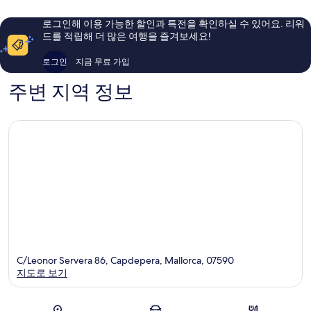
요,
요,
이
이
로그인해 이용 가능한 할인과 특전을 확인하실 수 있어요. 리워
용
용
드를 적립해 더 많은 여행을 즐겨보세요!
후
후
기
기
로그인
지금 무료 가입
21
27
개
개
주변 지역 정보
C/Leonor Servera 86, Capdepera, Mallorca, 07590
지도로 보기