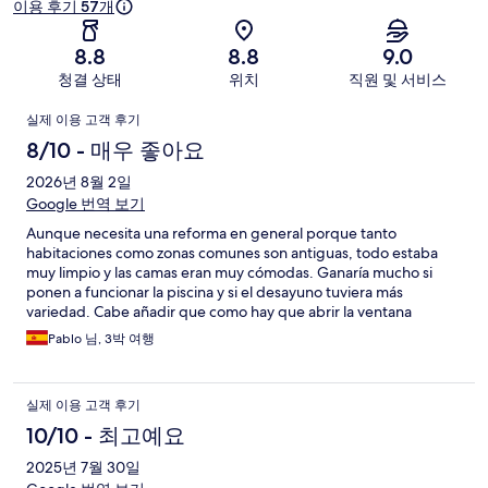
이용 후기 57개
기
8.8
8.8
9.0
청결 상태
위치
직원 및 서비스
이
실제 이용 고객 후기
용
8/10 - 매우 좋아요
후
2026년 8월 2일
Google 번역 보기
기
Aunque necesita una reforma en general porque tanto
habitaciones como zonas comunes son antiguas, todo estaba
muy limpio y las camas eran muy cómodas. Ganaría mucho si
ponen a funcionar la piscina y si el desayuno tuviera más
variedad. Cabe añadir que como hay que abrir la ventana
porque no tiene aire, entra bastante ruido de fuera. Por la zona
Pablo 님, 3박 여행
se suele encontrar aparcamiento.
실제 이용 고객 후기
10/10 - 최고예요
2025년 7월 30일