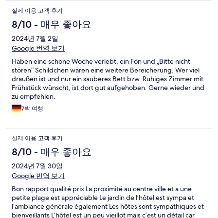
실제 이용 고객 후기
8/10 - 매우 좋아요
2024년 7월 2일
Google 번역 보기
Haben eine schöne Woche verlebt, ein Fön und „Bitte nicht
stören“ Schildchen wären eine weitere Bereicherung. Wer viel
draußen ist und nur ein sauberes Bett bzw. Ruhiges Zimmer mit
Frühstück wünscht, ist dort gut aufgehoben. Gerne wieder und
zu empfehlen.
7박 여행
실제 이용 고객 후기
8/10 - 매우 좋아요
2024년 7월 30일
Google 번역 보기
Bon rapport qualité prix La proximité au centre ville et a une
petite plage est appréciable Le jardin de l’hôtel est sympa et
l’ambiance générale également Les hôtes sont sympathiques et
bienveillants L’hôtel est un peu vieillot mais c’est un détail car