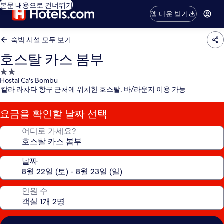
본문 내용으로 건너뛰기
앱 다운 받기
숙박 시설 모두 보기
호스탈 카스 봄부
2.0
Hostal Ca's Bombu
성
칼라 라차다 항구 근처에 위치한 호스탈, 바/라운지 이용 가능
급
숙
요금을 확인할 날짜 선택
박
시
어디로 가세요?
설
날짜
인원 수