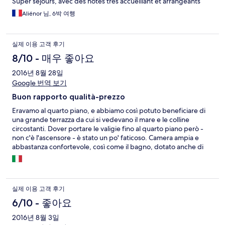
Super sejours, avec des hotes très accueillant et arrangeants
Aliénor 님, 6박 여행
실제 이용 고객 후기
8/10 - 매우 좋아요
2016년 8월 28일
Google 번역 보기
Buon rapporto qualità-prezzo
Eravamo al quarto piano, e abbiamo così potuto beneficiare di
una grande terrazza da cui si vedevano il mare e le colline
circostanti. Dover portare le valigie fino al quarto piano però -
non c'è l'ascensore - è stato un po' faticoso. Camera ampia e
abbastanza confortevole, così come il bagno, dotato anche di
bidet. Colazione standard. Posizione ok, lontano dal caos dei
locali notturni e biergarten che popolano il paese.
실제 이용 고객 후기
6/10 - 좋아요
2016년 8월 3일