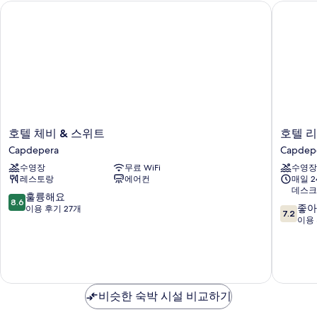
호텔 체비 & 스위트
호텔 리
호
호
호텔 체비 & 스위트
호텔 
텔
텔
Capdepera
Capdep
체
리
수영장
무료 WiFi
수영장
비
테
레스토랑
에어컨
매일 
&
라
데스크
스
스
10
훌륭해요
8.6
10
위
Capdep
좋아
점
이용 후기 27개
7.2
점
트
이용 
만
만
Capdepera
점
점
중
중
8.6
7.2
점,
점,
훌
비슷한 숙박 시설 비교하기
좋
륭
아
해