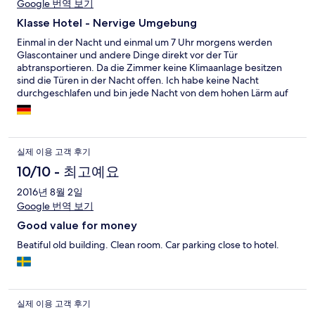
Google 번역 보기
Klasse Hotel - Nervige Umgebung
Einmal in der Nacht und einmal um 7 Uhr morgens werden
Glascontainer und andere Dinge direkt vor der Tür
abtransportieren. Da die Zimmer keine Klimaanlage besitzen
sind die Türen in der Nacht offen. Ich habe keine Nacht
durchgeschlafen und bin jede Nacht von dem hohen Lärm auf
der Straße aufgewacht. Mein Kopf tut immer noch weh. Das
Hotel ist klasse aber der Lärm geht gar nicht.
실제 이용 고객 후기
10/10 - 최고예요
2016년 8월 2일
Google 번역 보기
Good value for money
Beatiful old building. Clean room. Car parking close to hotel.
실제 이용 고객 후기