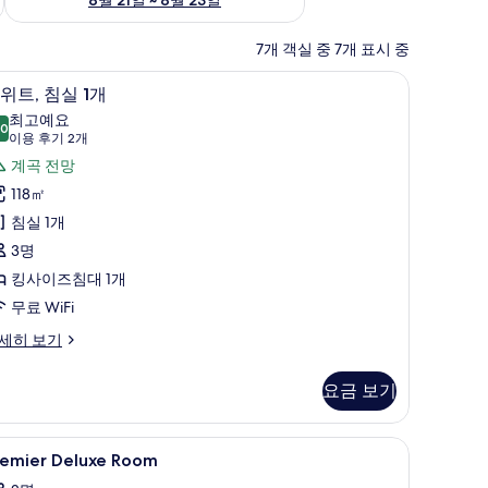
7개 객실 중 7개 표시 중
스위트, 침실 1개 | 객실 내 금고, 책상, 암막 커튼
스
7
위트, 침실 1개
위
최고예요
.0
10.0점 만점 중 10점
,
(이
이용 후기 2개
용
침
계곡 전망
후
실
118㎡
기
침실 1개
2
개
3명
개)
사
킹사이즈침대 1개
진
무료 WiFi
모
세히 보기
두
보
요금 보기
기
remier
객실 내 금고, 책상, 암막 커튼, 방음 설비
3
remier Deluxe Room
eluxe