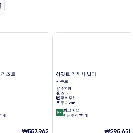
기
 리조트
하얏트 리젠시 발리
하
글 리조트
하얏트 리젠시 발리
얏
사누르
트
수영장
리
스파
젠
무료 주차
시
무료 WiFi
발
10
최고예요
리
9.4
점
31개
이용 후기 981개
사
만
누
점
르
현
현
₩557,963
₩295,651
중