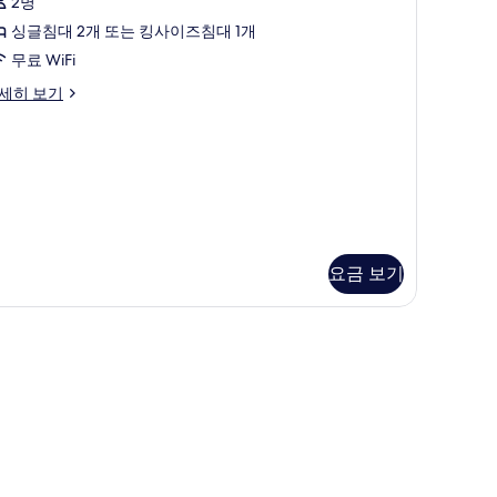
2명
oom
싱글침대 2개 또는 킹사이즈침대 1개
사
무료 WiFi
진
모
emier
세히 보기
luxe
두
oom
보
기
요금 보기