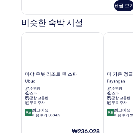
Room
요금 보
보
자
세
기
히
비슷한 숙박 시설
보
기
마야 우붓 리조트 앤 스파
더 카욘 정글
마
더
마야 우붓 리조트 앤 스파
더 카욘 정
야
카
Ubud
Payangan
우
욘
수영장
수영장
붓
정
스파
스파
리
글
공항 교통편
공항 교통편
조
리
무료 주차
무료 주차
트
조
10
10
최고예요
최고예요
앤
트
9.6
9.8
점
점
이용 후기 1,004개
이용 후기 2
스
Payangan
만
만
파
점
점
Ubud
현
₩236,028
중
중