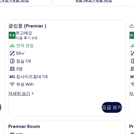
방음 설비
객실 내 금고, 책상, 암막 커튼, 방음 설비
클
7
클럽룸 (Premier )
스
럽
최고예요
9.4
10
9.4점 만점 중 10점
룸
트
(이
이용 후기 3개
용
(Premier
언덕 전망
후
)
59㎡
기
사
1
침실 1개
3
진
3명
개)
모
킹사이즈침대 1개
두
무료 WiFi
보
클
스
자세히 보기
자
기
럽
위
룸
트,
기
요금 보기
(Premier
침
)
실
자
1
방음 설비
Premier
객실 내 금고, 책상, 암막 커튼, 방음 설비
P
2
세
개
Premier Room
P
Room
D
히
자