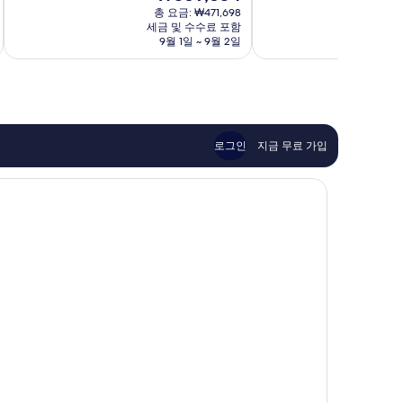
재
9.6
9.4
르
총 요금: ₩471,698
이
요
점,
점,
세금 및 수수료 포함
금
9월 1일 ~ 9월 2일
8
최
최
₩389,834
고
고
예
예
요,
요,
이
이
용
용
후
후
로그인
지금 무료 가입
기
기
305
1,002
개
개