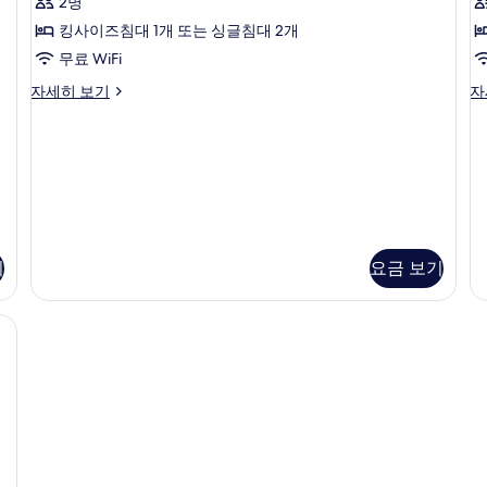
2명
보
세
R
사
기
히
킹사이즈침대 1개 또는 싱글침대 2개
진
보
무료 WiFi
모
기
Premier
Pr
자세히 보기
자
두
Room
De
보
자
R
세
자
기
히
세
보
히
기
보
기
기
요금 보기
방음 설비