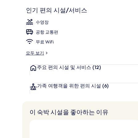
기
점
외관
평
인기 편의 시설/서비스
중
점
9.8
수영장
점,
고
공항 교통편
객
무료 WiFi
추
천
모두 보기
주요 편의 시설 및 서비스
(12)
가족 여행객을 위한 편의 시설
(6)
이 숙박 시설을 좋아하는 이유