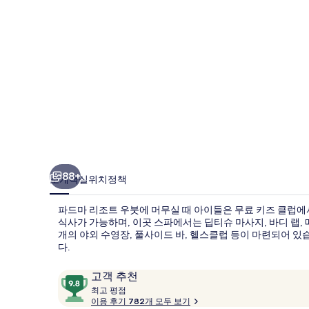
붓
의
사
진
갤
러
리
88+
소개
객실
위치
정책
파드마 리조트 우붓에 머무실 때 아이들은 무료 키즈 클럽에서
식사가 가능하며, 이곳 스파에서는 딥티슈 마사지, 바디 랩, 
개의 야외 수영장, 풀사이드 바, 헬스클럽 등이 마련되어 
다.
이
10
고객 추천
용
최
점
최고 평점
고
이용 후기 782개 모두 보기
후
만