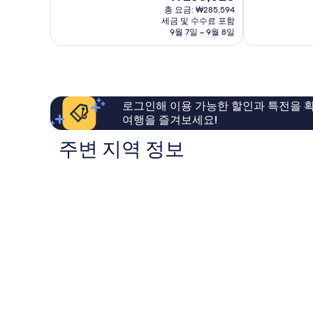
재
9.6
9.8
총 요금: ₩285,594
요
점,
점,
세금 및 수수료 포함
금
9월 7일 ~ 9월 8일
최
최
₩236,028
고
고
예
예
요,
요,
이
이
용
용
로그인해 이용 가능한 할인과 특전을 확
후
후
여행을 즐겨보세요!
기
기
1,004
231
주변 지역 정보
개
개