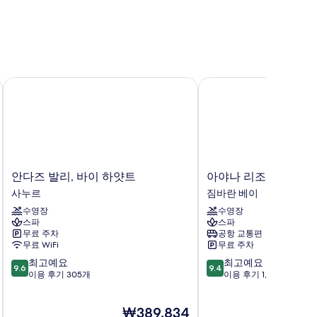
안다즈 발리, 바이 하얏트
아야나 리조트 발리
안
아
안다즈 발리, 바이 하얏트
아야나 리조트 발리
다
야
사누르
짐바란 베이
즈
나
수영장
수영장
발
리
스파
스파
리,
조
무료 주차
공항 교통편
바
트
무료 WiFi
무료 주차
이
발
10
10
최고예요
최고예요
하
리
9.6
9.4
점
점
이용 후기 305개
이용 후기 1,002개
얏
짐
만
만
트
바
점
점
사
란
현
₩389,834
중
중
누
베