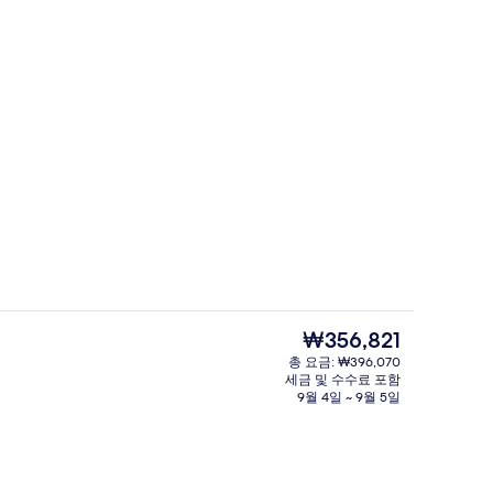
이그제큐티브 라운지
상 - 제출자 Mamyan Tehmine
현
₩356,821
재
총 요금: ₩396,070
가
세금 및 수수료 포함
사우나, 스팀룸, 전신 트리트먼트, 핫스톤
격
9월 4일 ~ 9월 5일
은
₩356,821