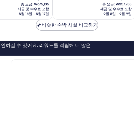
재
재
9.4
총 요금: ₩675,135
총 요금: ₩357,738
요
요
점,
세금 및 수수료 포함
세금 및 수수료 포함
금
금
8월 16일 ~ 8월 17일
9월 8일 ~ 9월 9일
최
₩557,963
₩295,651
고
비슷한 숙박 시설 비교하기
예
요,
이
용
인하실 수 있어요. 리워드를 적립해 더 많은
후
기
981
개