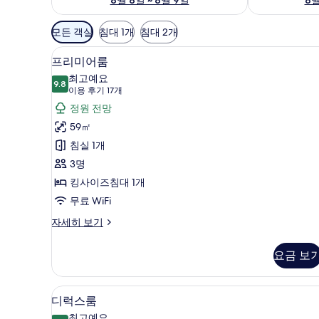
객
모든 객실
침대 1개
침대 2개
실
객실 내 금고, 책상, 암막 커튼, 
프
에
5
프리미어룸
리
사
최고예요
9.8
용
9.8점 만점 중 10점
미
(이
이용 후기 17개
가
용
어
정원 전망
능
후
룸
59㎡
한
기
사
침실 1개
필
17
진
3명
터
개)
모
킹사이즈침대 1개
두
무료 WiFi
보
프
자세히 보기
리
기
미
요금 보
어
룸
자
객실 내 금고, 책상, 암막 커튼, 
디
5
세
디럭스룸
럭
히
최고예요