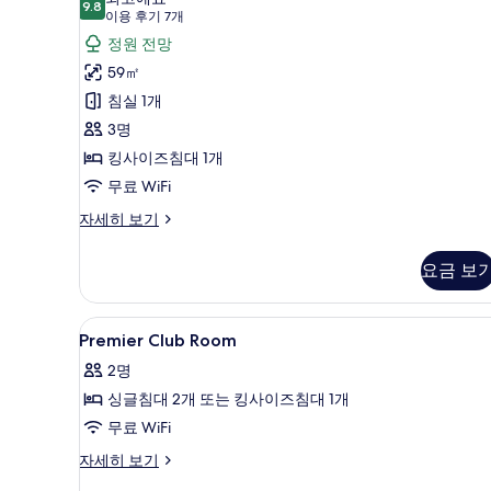
보
9.8
9.8점 만점 중 10점
스
(이
이용 후기 7개
기
용
룸
정원 전망
후
사
59㎡
기
진
침실 1개
7
모
3명
개)
두
킹사이즈침대 1개
보
무료 WiFi
기
디
자세히 보기
럭
스
요금 보
룸
자
세
Premier
객실 내 금고, 책상, 암막 커튼, 
3
히
Premier Club Room
Club
보
2명
기
Room
싱글침대 2개 또는 킹사이즈침대 1개
사
무료 WiFi
진
모
Premier
자세히 보기
Club
두