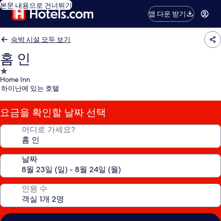
본문 내용으로 건너뛰기
앱 다운 받기
숙박 시설 모두 보기
홈 인
1.0
Home Inn
성
하이난에 있는 호텔
급
숙
요금을 확인할 날짜 선택
박
시
어디로 가세요?
설
날짜
인원 수