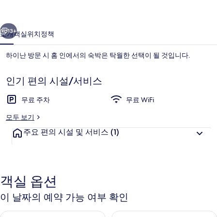
러
이전
다음
리
13+
소개
객실
위치
정책
하이난 방문 시 홈 인에서의 숙박은 탁월한 선택이 될 것입니다.
인기 편의 시설/서비스
무료 주차
무료 WiFi
모두 보기
주요 편의 시설 및 서비스
(1)
객실
객실 옵션
이 날짜의 예약 가능 여부 확인
오늘 밤 예약 가능 여부 확인, 8월 9일 ~ 8월 10일
내일 예약 가능 여부 확인, 8월 10