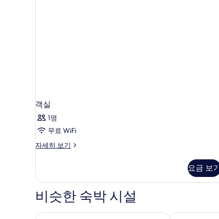
객실
1명
무료 WiFi
객
자세히 보기
실
자
요금 보
세
히
보
비슷한 숙박 시설
기
푸켓 메리어트 리조트 & 스파, 멀린 비치
만다라바 리조