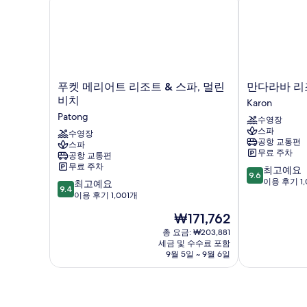
푸
만
푸켓 메리어트 리조트 & 스파, 멀린
만다라바 리
켓
다
비치
Karon
메
라
Patong
수영장
리
바
스파
어
수영장
리
공항 교통편
스파
트
조
무료 주차
공항 교통편
리
트
무료 주차
10
최고예요
조
앤
9.6
점
이용 후기 1,
10
트
최고예요
스
9.4
만
점
&
이용 후기 1,001개
파
점
만
스
카
현
₩171,762
중
점
파,
론
재
9.6
중
멀
총 요금: ₩203,881
비
요
점,
세금 및 수수료 포함
9.4
린
치
금
9월 5일 ~ 9월 6일
최
점,
비
Karon
₩171,762
고
최
치
예
고
Patong
요,
예
이
요,