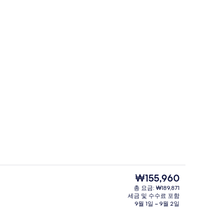
조감도
 - 제출자 Nevara Anastasiia
현
₩155,960
재
총 요금: ₩189,871
가
세금 및 수수료 포함
이는 전망
레스토랑
격
9월 1일 ~ 9월 2일
은
₩155,960