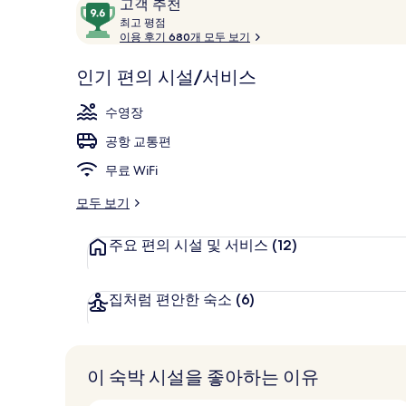
이
10
고객 추천
용
최
점
최고 평점
고
이용 후기 680개 모두 보기
후
만
기
점
2 개의 바/라
평
인기 편의 시설/서비스
중
점
9.6
수영장
점,
고
공항 교통편
객
무료 WiFi
추
천
모두 보기
주요 편의 시설 및 서비스
(12)
집처럼 편안한 숙소
(6)
이 숙박 시설을 좋아하는 이유