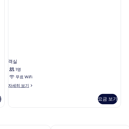
객실
1명
무료 WiFi
객
자세히 보기
실
자
기
요금 보기
세
히
보
기
트 앤 스파 카론 비치
트윈팜스 수린 비치 푸켓