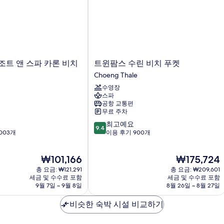
트
조트 앤 스파 카론 비치
트윈팜스 수린 비치 푸켓
윈
Choeng Thale
팜
수영장
스
스파
수
공항 교통편
린
무료 주차
비
10
최고예요
치
9.4
점
003개
이용 후기 900개
푸
만
켓
점
Choeng
현
현
₩101,166
₩175,724
중
Thale
재
재
9.4
총 요금: ₩121,291
총 요금: ₩209,601
요
요
점,
세금 및 수수료 포함
세금 및 수수료 포함
금
금
9월 7일 ~ 9월 8일
8월 26일 ~ 8월 27일
최
₩101,166
₩175,724
고
비슷한 숙박 시설 비교하기
예
요,
이