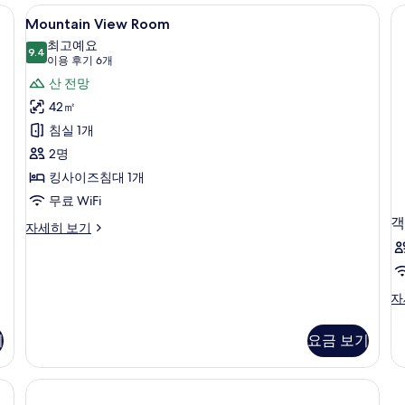
세
히
 | 고급 침구, 객실 내 금고, 암막 커튼, 다리미/다리미판
Mountain
Mountain View Room | 고급 침구
5
히
보
Mountain View Room
View
보
기
최고예요
기
Room
9.4
9.4점 만점 중 10점
(이
이용 후기 6개
사
용
산 전망
진
후
42㎡
기
모
침실 1개
6
두
2명
개)
보
킹사이즈침대 1개
기
무료 WiFi
객
Mountain
자세히 보기
View
Room
자
세
객
자
히
실
보
자
기
요금 보기
기
세
히
보
기