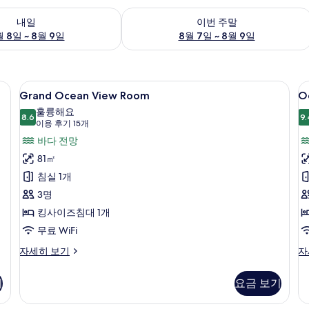
여부 확인, 8월 8일 ~ 8월 9일
이번 주말 예약 가능 여부 확인, 8월 7일 
내일
이번 주말
 8일 ~ 8월 9일
8월 7일 ~ 8월 9일
, 객실 내 금고, 암막 커튼, 다리미/다리미판
Grand
Grand Ocean View Room | 고급 
O
7
Grand Ocean View Room
O
Ocean
V
훌륭해요
View
8.6
S
9.
8.6점 만점 중 10점
(이
이용 후기 15개
Room
용
바다 전망
사
후
81㎡
진
기
침실 1개
15
모
3명
개)
두
킹사이즈침대 1개
보
무료 WiFi
기
Grand
O
자세히 보기
자
Ocean
Vi
View
Su
기
요금 보기
Room
자
자
세