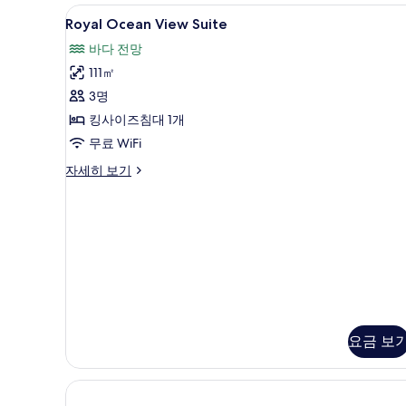
다
Royal
Royal Ocean View Suite
기
7
전
Royal Ocean View Suite
Ocean
망
바다 전망
자
View
세
111㎡
Suite
히
사
3명
보
기
진
킹사이즈침대 1개
모
무료 WiFi
두
Royal
자세히 보기
Ocean
보
View
기
Suite
자
세
히
보
기
요금 보