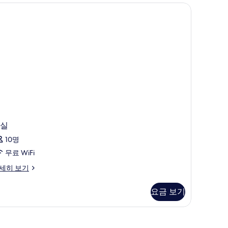
, 객실 내 금고, 암막 커튼, 다리미/다리미판
실
10명
무료 WiFi
세히 보기
요금 보기