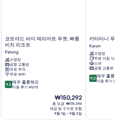
코
카
코트야드 바이 메리어트 푸켓, 빠통
카타타니 푸켓 비치 
트
타
비치 리조트
Karon
야
타
Patong
수영장
드
니
무료 아침 식사
바
수영장
푸
스파
공항 교통편
이
켓
공항 교통편
무료 주차
메
비
무료 WiFi
10
매우 훌륭해요
리
치
9.2
점
이용 후기 1,002개
10
어
매우 훌륭해요
리
9.2
만
점
트
이용 후기 410개
조
점
만
푸
트
현
₩150,292
중
점
켓,
Karon
재
9.2
중
빠
총 요금: ₩178,396
요
점,
세금 및 수수료 포함
9.2
통
금
9월 1일 ~ 9월 2일
매
점,
비
₩150,292
우
매
치
훌
우
리
륭
훌
조
해
륭
트