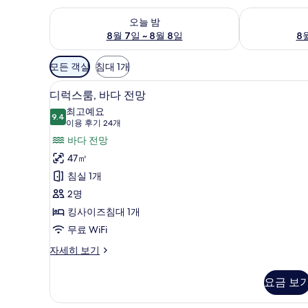
오늘 밤 예약 가능 여부 확인, 8월 7일 ~ 8월 8일
내일 예약 가능 
오늘 밤
8월 7일 ~ 8월 8일
8월
객
모든 객실
침대 1개
실
디럭스룸, 바다 전망 | 고급 침구
디
에
5
디럭스룸, 바다 전망
럭
사
최고예요
9.4
용
9.4점 만점 중 10점
스
(이
이용 후기 24개
가
용
룸,
바다 전망
능
후
바
47㎡
한
기
다
침실 1개
필
24
전
2명
터
개)
망
킹사이즈침대 1개
사
무료 WiFi
진
디
자세히 보기
럭
모
스
요금 보
두
룸,
바
보