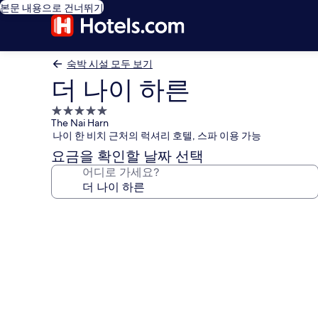
본문 내용으로 건너뛰기
숙박 시설 모두 보기
더 나이 하른
5.0
The Nai Harn
성
나이 한 비치 근처의 럭셔리 호텔, 스파 이용 가능
급
요금을 확인할 날짜 선택
숙
어디로 가세요?
박
시
설
더
나
이
하
른