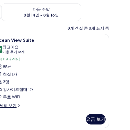
~ 8월 9일
다음 주말 예약 가능 여부 확인, 8월 14일 ~ 8월 16일
다음 주말
8월 14일 ~ 8월 16일
8개 객실 중 8개 표시 중
침구, 객실 내 금고, 암막 커튼, 다리미/다리미판
cean
Ocean View Suite | 고급 침구, 
7
cean View Suite
iew
최고예요
uite
4
9.4점 만점 중 10점
(이
이용 후기 16개
사
용
바다 전망
진
후
85㎡
기
모
침실 1개
16
두
3명
개)
보
킹사이즈침대 1개
기
무료 WiFi
cean
세히 보기
ew
ite
요금 보기