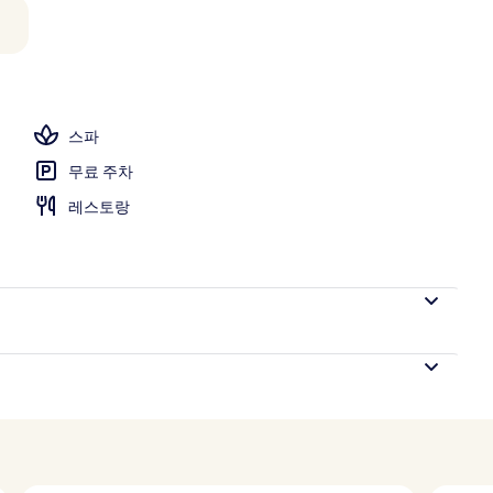
운지, 루프탑 바, 칵테일 바
스파
무료 주차
레스토랑