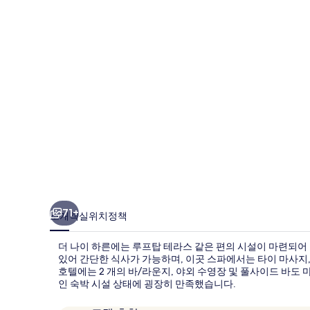
의
사
진
갤
러
리
71+
소개
객실
위치
정책
더 나이 하른에는 루프탑 테라스 같은 편의 시설이 마련되어 
있어 간단한 식사가 가능하며, 이곳 스파에서는 타이 마사지,
호텔에는 2 개의 바/라운지, 야외 수영장 및 풀사이드 바도
인 숙박 시설 상태에 굉장히 만족했습니다.