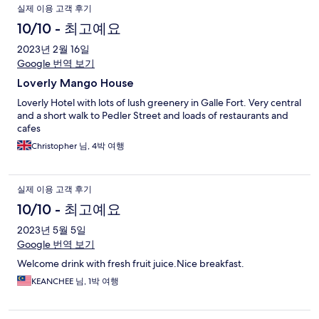
실제 이용 고객 후기
10/10 - 최고예요
2023년 2월 16일
Google 번역 보기
Loverly Mango House
Loverly Hotel with lots of lush greenery in Galle Fort. Very central
and a short walk to Pedler Street and loads of restaurants and
cafes
Christopher 님, 4박 여행
실제 이용 고객 후기
10/10 - 최고예요
2023년 5월 5일
Google 번역 보기
Welcome drink with fresh fruit juice.Nice breakfast.
KEANCHEE 님, 1박 여행