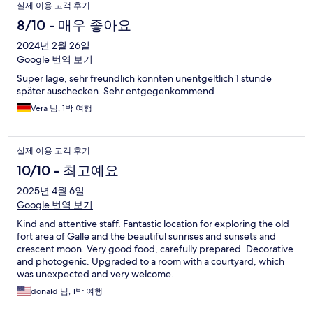
실제 이용 고객 후기
8/10 - 매우 좋아요
2024년 2월 26일
Google 번역 보기
Super lage, sehr freundlich konnten unentgeltlich 1 stunde
später auschecken. Sehr entgegenkommend
Vera 님, 1박 여행
실제 이용 고객 후기
10/10 - 최고예요
2025년 4월 6일
Google 번역 보기
Kind and attentive staff. Fantastic location for exploring the old
fort area of Galle and the beautiful sunrises and sunsets and
crescent moon. Very good food, carefully prepared. Decorative
and photogenic. Upgraded to a room with a courtyard, which
was unexpected and very welcome.
donald 님, 1박 여행