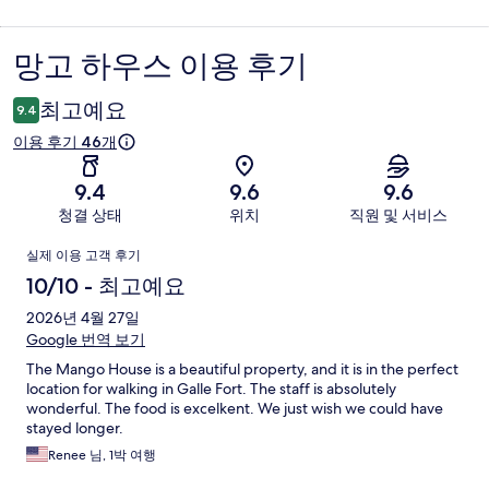
망고 하우스 이용 후기
이
용
최고예요
9.4
후
이용 후기 46개
기
9.4
9.6
9.6
청결 상태
위치
직원 및 서비스
이
실제 이용 고객 후기
용
10/10 - 최고예요
후
2026년 4월 27일
Google 번역 보기
기
The Mango House is a beautiful property, and it is in the perfect
location for walking in Galle Fort. The staff is absolutely
wonderful. The food is excelkent. We just wish we could have
stayed longer.
Renee 님, 1박 여행