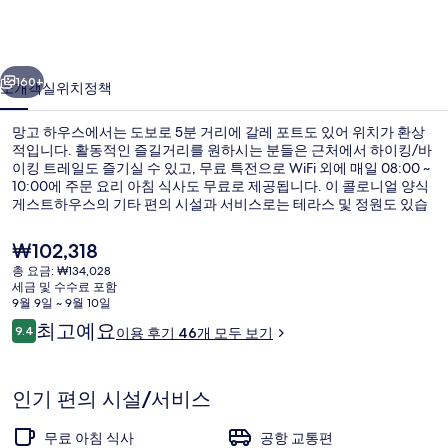
의
사
이전
다음
진
160+
소개
객실
위치
정책
갤
망고 하우스에서는 도보로 5분 거리에 갈레 포트도 있어 위치가 환상
러
적입니다. 활동적인 즐길거리를 원하시는 분들은 근처에서 하이킹/바
이킹 트레일도 즐기실 수 있고, 무료 특전으로 WiFi 외에 매일 08:00 ~
리
10:00에 주문 요리 아침 식사도 무료로 제공됩니다. 이 콜로니얼 양식
게스트하우스의 기타 편의 시설과 서비스로는 테라스 및 정원도 있습
니다.
현
₩102,318
재
총 요금: ₩134,028
가
세금 및 수수료 포함
숙박 시설 입구
격
9월 9일 ~ 9월 10일
은
이
최고예요
9.4
이용 후기 46개 모두 보기
₩102,318
10점 만점 중 9.4점.
용
후
기
인기 편의 시설/서비스
무료 아침 식사
공항 교통편