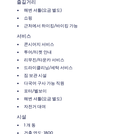
즐길거리
해변 셔틀(요금 별도)
쇼핑
근처에서 하이킹/바이킹 가능
서비스
콘시어지 서비스
투어/티켓 안내
리무진/타운카 서비스
드라이클리닝/세탁 서비스
짐 보관 시설
다국어 구사 가능 직원
포터/벨보이
해변 셔틀(요금 별도)
자전거 대여
시설
1 개 동
건축 연도: 1800