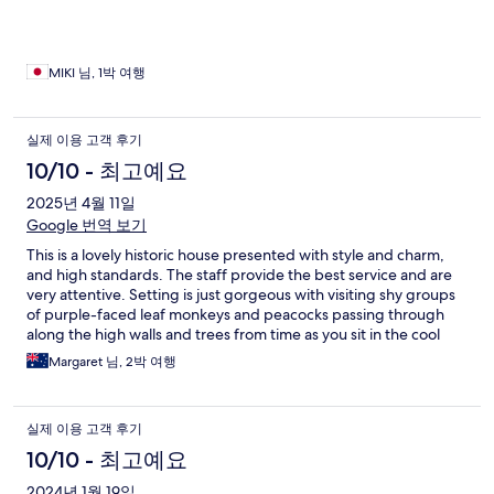
MIKI 님, 1박 여행
실제 이용 고객 후기
10/10 - 최고예요
2025년 4월 11일
Google 번역 보기
This is a lovely historic house presented with style and charm,
and high standards. The staff provide the best service and are
very attentive. Setting is just gorgeous with visiting shy groups
of purple-faced leaf monkeys and peacocks passing through
along the high walls and trees from time as you sit in the cool
palm filled courtyards. And added, an excellent menu with both
Margaret 님, 2박 여행
traditional and modern mix so well presented and tasty served
in a lovely restaurant-bar setting on the deep verandahs.
실제 이용 고객 후기
10/10 - 최고예요
2024년 1월 19일