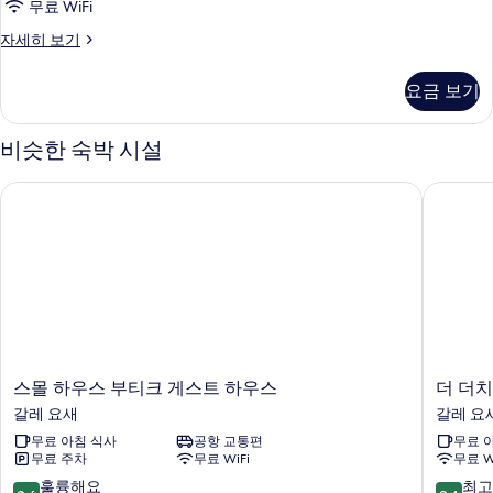
무료 WiFi
룸,
슈
자세히 보기
발
피
코
리
요금 보기
어
니
더
사
블
비슷한 숙박 시설
룸,
진
발
스몰 하우스 부티크 게스트 하우스
더 더치 
모
코
니
두
자
보
세
히
기
보
기
스
더
스몰 하우스 부티크 게스트 하우스
더 더치
몰
더
갈레 요새
갈레 요
하
치
무료 아침 식사
공항 교통편
무료 
우
번
무료 주차
무료 WiFi
무료 W
스
갈
부
로
10
10
훌륭해요
최고