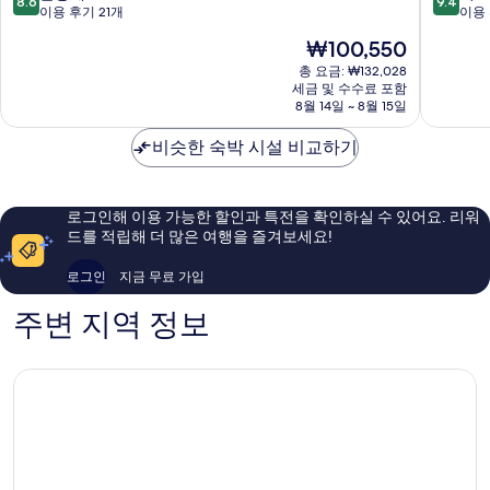
8.6
9.4
티
갈
점
점
이용 후기 21개
이용 
크
레
만
만
현
₩100,550
게
요
점
점
재
스
새
중
중
총 요금: ₩132,028
요
트
세금 및 수수료 포함
8.6
9.4
금
8월 14일 ~ 8월 15일
하
점,
점,
₩100,550
우
훌
최
비슷한 숙박 시설 비교하기
스
륭
고
갈
해
예
레
요,
요,
요
이
이
로그인해 이용 가능한 할인과 특전을 확인하실 수 있어요. 리워
새
용
용
드를 적립해 더 많은 여행을 즐겨보세요!
후
후
기
기
로그인
지금 무료 가입
21
34
개
개
주변 지역 정보