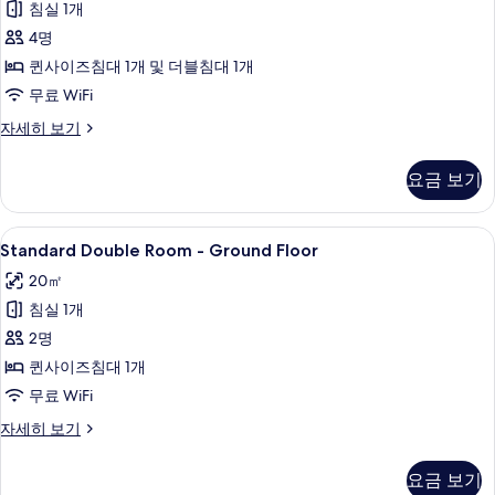
기
침실 1개
룸
4명
(Standard)
퀸사이즈침대 1개 및 더블침대 1개
사
무료 WiFi
진
패
자세히 보기
모
밀
두
리
요금 보기
룸
보
(Standard)
기
자
Standard
Standard Double Room - Ground
12
세
Standard Double Room - Ground Floor
Double
히
20㎡
보
Room
기
침실 1개
-
Ground
2명
Floor
퀸사이즈침대 1개
사
무료 WiFi
진
Standard
자세히 보기
모
Double
Room
두
요금 보기
-