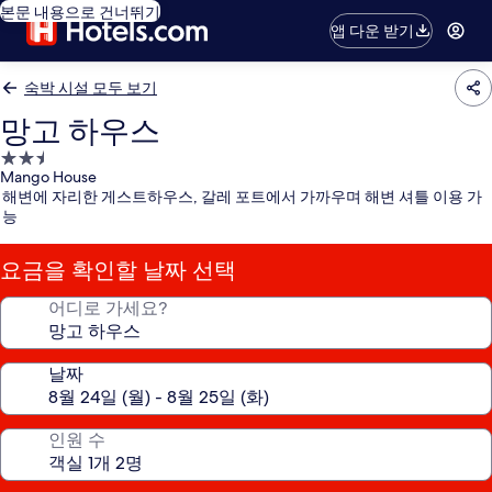
본문 내용으로 건너뛰기
앱 다운 받기
숙박 시설 모두 보기
망고 하우스
2.5
Mango House
성
해변에 자리한 게스트하우스, 갈레 포트에서 가까우며 해변 셔틀 이용 가
급
능
숙
박
요금을 확인할 날짜 선택
시
설
어디로 가세요?
날짜
인원 수