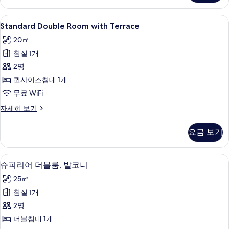
보
Ground
Floor
기
Standard
Standard Double Room with Ter
13
자
Standard Double Room with Terrace
Double
세
20㎡
히
Room
보
침실 1개
with
기
Terrace
2명
사
퀸사이즈침대 1개
진
무료 WiFi
모
Standard
자세히 보기
Double
두
Room
보
요금 보기
with
기
Terrace
자
슈피리어 더블룸, 발코니 | 고급 침구, 오
슈
13
세
슈피리어 더블룸, 발코니
피
히
25㎡
보
리
기
침실 1개
어
2명
더
더블침대 1개
블