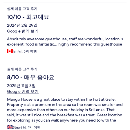
실제 이용 고객 후기
10/10 - 최고예요
2024년 2월 29일
Google 번역 보기
Absolutely awesome guesthouse, staff are wonderful, location is
excellent, food is fantastic… highly recommend this guesthouse
Ian 님, 5박 여행
실제 이용 고객 후기
8/10 - 매우 좋아요
2025년 11월 3일
Google 번역 보기
Mango House is a great place to stay within the Fort at Galle.
Property is at a premium in this area so the room was smaller and
more expensive than others on our holiday in Sri Lanka. That
said, it was still nice and the breakfast was a treat. Great location
for exploring as you can walk anywhere you need to with the
Fort.
Stuart 님, 1박 여행