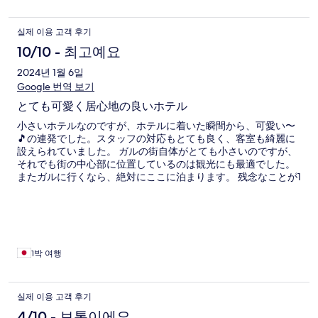
실제 이용 고객 후기
10/10 - 최고예요
2024년 1월 6일
Google 번역 보기
とても可愛く居心地の良いホテル
小さいホテルなのですが、ホテルに着いた瞬間から、可愛い〜
🎵の連発でした。スタッフの対応もとても良く、客室も綺麗に
設えられていました。 ガルの街自体がとても小さいのですが、
それでも街の中心部に位置しているのは観光にも最適でした。
またガルに行くなら、絶対にここに泊まります。 残念なことが1
つあるとすれば、冷蔵庫がないこと。でも、ホテルにはバーが
併設されているので、バーが自分の冷蔵庫だと思えば、いつで
も冷えたビールを飲むことはできます。（笑）
1박 여행
실제 이용 고객 후기
4/10 - 보통이에요