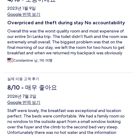
2023년 1월 9일
Google 번역 보기
Overpriced and theft during stay No accountability
Overall this was the worst quality room and most expensive of
our entire Sri Lanka trip. The toilet didn’t flush and the room was
extremely small overall. The biggest problem was that on the
final morning of our stay, we left the room for two hours to get
breakfast and when we returned my backpack was obviously
tampered with. My phone charger was outside my bag and had
Constantine 님, 1박 여행
been put inside, with the bag subsequently zipped up. I was
disturbed but also didn’t immediately notice anything was
missing at the time (computer, camera and other valuables still
실제 이용 고객 후기
present) and carried on traveling as our driver was waiting us
outside. A few hours after leaving in the next city I noticed $400
8/10 - 매우 좋아요
of cash was taken from my bag and I realized it had definitely
2026년 7월 2일
occurred at Mango House during the housekeeping hours. I
brought this to the attention of the hotel management and they
Google 번역 보기
offered zero apologies. The owner exchanged WhatsApp’s with
Staff were lovely, the breakfast was exceptional and location
me and also offered no apologies and continuously said it was
perfect. The beds were comfortable. We had a family room so
my fault for not keeping it in the safe. While I agree maybe I am
no window to the outside apart from a small window looking
the idiot, realize I stayed in four other properties during my trip
over the foyer and the climb to the second bed very steep.
in Sri Lanka and ALL had surveillance cameras. This one did not
Unfortunately there was no hot water and the information
and had very bad and clumsy locks on the doors, especially