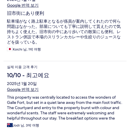
Google 번역 보기
旧市街にあり便利
駐車場がなく路上駐車となるが係員が案内してくれたので何ら
問題はなかった。部屋についても丁寧に説明して貰えたので気
持ちよく使えた。旧市街の中にあり歩いての散策にも便利。レ
ストラン併設で本場のスリランカカレーや生絞りのジュースな
どを扱っている。
Koichi 님, 1박 여행
실제 이용 고객 후기
10/10 - 최고예요
2025년 1월 20일
Google 번역 보기
This property was centrally located to access the wonders of
Galle Fort, but set in a quiet lane away from the main foot traffic.
The Courtyard and entry to the property burst with colour and
wonderful scents. The staff were extremely welcoming and
helpful throughout our stay. The breakfast options were the
best we came across in Sri Lanka. The rooms were clean but
Jodi 님, 3박 여행
moderate in size with limited space for large luggage.