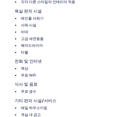
각각 다른 스타일의 인테리어 적용
욕실 편의 시설
레인폴 샤워기
샤워 시설
비데
고급 세면용품
헤어드라이어
타월
전화 및 인터넷
책상
무료 WiFi
식사 및 음료
무료 생수
기타 편의 시설/서비스
매일 하우스키핑
객실 내 금고