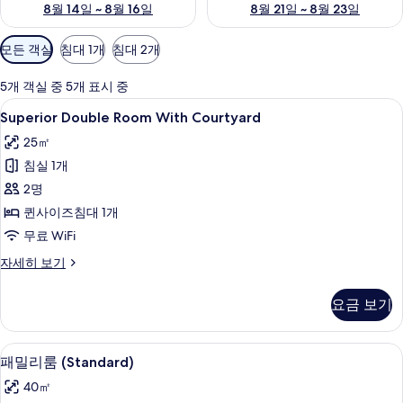
8월 14일 ~ 8월 16일
8월 21일 ~ 8월 23일
객
모든 객실
침대 1개
침대 2개
실
에
5개 객실 중 5개 표시 중
사
Superior
Superior Double Room With Cou
15
Superior Double Room With Courtyard
용
Double
가
25㎡
Room
능
침실 1개
With
한
Courtyard
2명
필
사
퀸사이즈침대 1개
터
진
무료 WiFi
모
Superior
자세히 보기
Double
두
Room
보
요금 보기
With
기
Courtyard
자
패밀리룸 (Standard) | 고급 침구, 오
패
11
세
패밀리룸 (Standard)
밀
히
40㎡
보
리