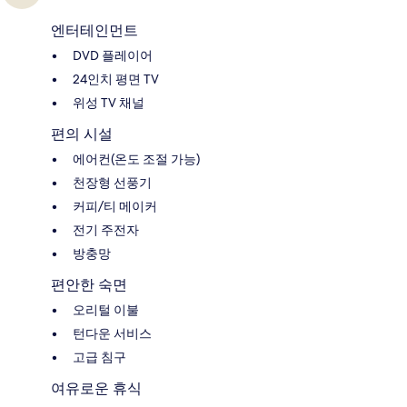
엔터테인먼트
DVD 플레이어
24인치 평면 TV
위성 TV 채널
편의 시설
에어컨(온도 조절 가능)
천장형 선풍기
커피/티 메이커
전기 주전자
방충망
편안한 숙면
오리털 이불
턴다운 서비스
고급 침구
여유로운 휴식