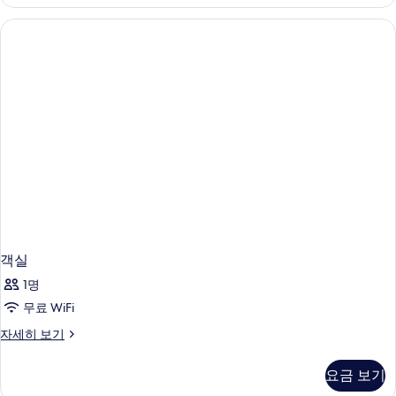
세
기
히
보
기
객실
1명
무료 WiFi
객
자세히 보기
실
자
요금 보기
세