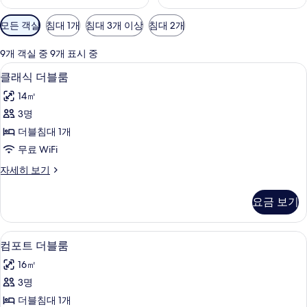
객
모든 객실
침대 1개
침대 3개 이상
침대 2개
실
에
9개 객실 중 9개 표시 중
사
클래식 더블룸 | 객실 내 금고, 책상, 암
클
7
클래식 더블룸
용
래
가
14㎡
식
능
3명
더
한
더블침대 1개
블
필
무료 WiFi
터
룸
클
자세히 보기
사
래
진
식
요금 보기
더
모
블
두
룸
컴포트 더블룸 | 객실 내 금고, 책상, 암
컴
6
자
컴포트 더블룸
보
포
세
기
16㎡
히
트
보
3명
더
기
더블침대 1개