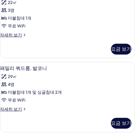
히
기
22㎡
스
보
3명
기
위
더블침대 1개
트
무료 WiFi
사
주
자세히 보기
진
니
모
어
요금 보기
스
두
위
보
트
패밀리 쿼드룸, 발코니 | 객실 내 금고, 
패
6
자
패밀리 쿼드룸, 발코니
기
밀
세
29㎡
히
리
보
4명
쿼
기
더블침대 1개 및 싱글침대 2개
드
무료 WiFi
룸,
패
자세히 보기
발
밀
코
리
요금 보기
쿼
니
드