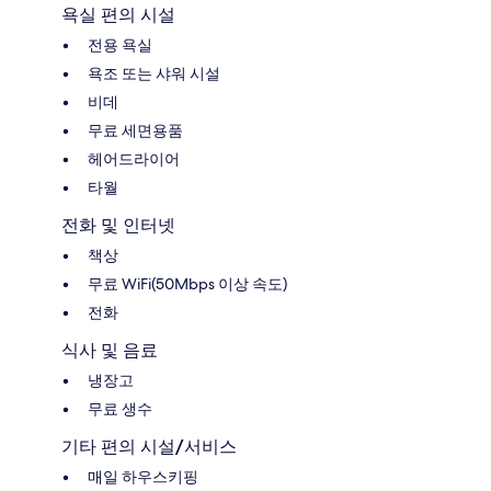
욕실 편의 시설
전용 욕실
욕조 또는 샤워 시설
비데
무료 세면용품
헤어드라이어
타월
전화 및 인터넷
책상
무료 WiFi(50Mbps 이상 속도)
전화
식사 및 음료
냉장고
무료 생수
기타 편의 시설/서비스
매일 하우스키핑