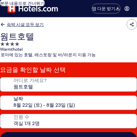
본문 내용으로 건너뛰기
앱 다운 받기
숙박 시설 모두 보기
웜트호텔
4.0
Warmthotel
성
로마에 있는 호텔, 레스토랑 및 바/라운지 이용 가능
급
숙
요금을 확인할 날짜 선택
박
시
어디로 가세요?
설
날짜
인원 수