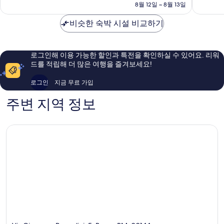
금
아
8월 12일 ~ 8월 13일
매
훌
₩96,868
노
우
륭
달
비슷한 숙박 시설 비교하기
좋
해
마
아
요,
타
요,
이
이
용
로그인해 이용 가능한 할인과 특전을 확인하실 수 있어요. 리워
용
후
드를 적립해 더 많은 여행을 즐겨보세요!
후
기
기
847
로그인
지금 무료 가입
309
개
개
주변 지역 정보