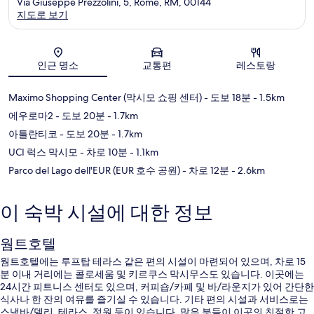
Via Giuseppe Prezzolini, 5, Rome, RM, 00144
지도로 보기
지도
인근 명소
교통편
레스토랑
Maximo Shopping Center (막시모 쇼핑 센터)
- 도보 18분
- 1.5km
에우로마2
- 도보 20분
- 1.7km
아틀란티코
- 도보 20분
- 1.7km
UCI 럭스 막시모
- 차로 10분
- 1.1km
Parco del Lago dell'EUR (EUR 호수 공원)
- 차로 12분
- 2.6km
이 숙박 시설에 대한 정보
웜트호텔
웜트호텔에는 루프탑 테라스 같은 편의 시설이 마련되어 있으며, 차로 15
분 이내 거리에는 콜로세움 및 키르쿠스 막시무스도 있습니다. 이곳에는
24시간 피트니스 센터도 있으며, 커피숍/카페 및 바/라운지가 있어 간단한
식사나 한 잔의 여유를 즐기실 수 있습니다. 기타 편의 시설과 서비스로는
스낵바/델리, 테라스, 정원 등이 있습니다. 많은 분들이 이곳의 친절한 고