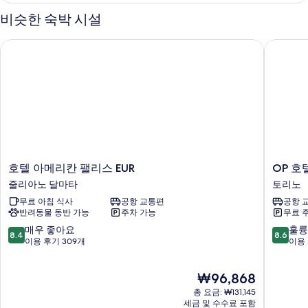
보
비슷한 숙박 시설
기
호텔 아메리칸 팰리스 EUR
OP 호텔
호
OP
호텔 아메리칸 팰리스 EUR
OP 호
텔
호
줄리아노 달마타
토리노
아
텔
무료 아침 식사
공항 교통편
공항 
메
토
반려동물 동반 가능
주차 가능
무료 
리
리
칸
노
10
10
매우 좋아요
훌륭
8.4
8.6
팰
점
점
이용 후기 309개
이용 
리
만
만
스
점
점
현
₩96,868
EUR
중
중
재
줄
8.4
8.6
총 요금: ₩131,145
요
리
점,
점,
세금 및 수수료 포함