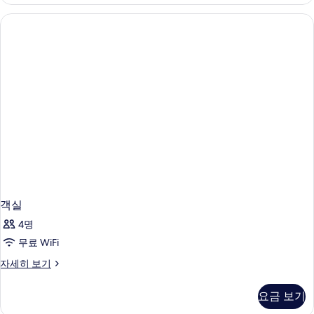
히
보
기
객실
4명
무료 WiFi
객
자세히 보기
실
자
요금 보기
세
히