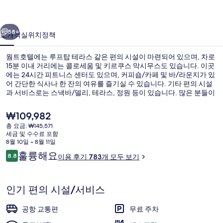
진
이전
다음
갤
58+
소개
객실
위치
정책
러
웜트호텔에는 루프탑 테라스 같은 편의 시설이 마련되어 있으며, 차로
리
15분 이내 거리에는 콜로세움 및 키르쿠스 막시무스도 있습니다. 이곳
에는 24시간 피트니스 센터도 있으며, 커피숍/카페 및 바/라운지가 있
어 간단한 식사나 한 잔의 여유를 즐기실 수 있습니다. 기타 편의 시설
과 서비스로는 스낵바/델리, 테라스, 정원 등이 있습니다. 많은 분들이
이곳의 친절한 고객 서비스에 굉장히 만족했습니다.
현
₩109,982
재
총 요금: ₩145,571
가
세금 및 수수료 포함
루프탑 테라스
격
8월 10일 ~ 8월 11일
은
이
훌륭해요
8.8
이용 후기 783개 모두 보기
₩109,982
10점 만점 중 8.8점.
용
후
기
인기 편의 시설/서비스
공항 교통편
무료 주차