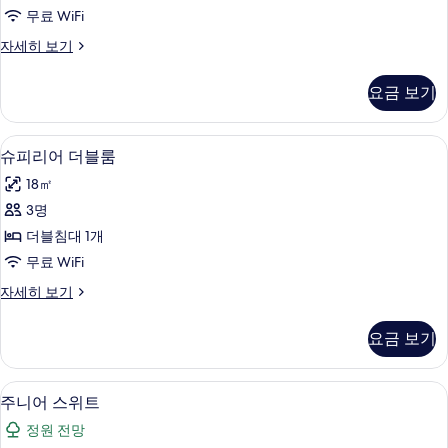
블
무료 WiFi
룸
컴
자세히 보기
사
포
진
트
요금 보기
더
모
블
두
룸
객실 내 금고, 책상, 암막 커튼, 방음 설비
슈
7
자
슈피리어 더블룸
보
피
세
기
18㎡
히
리
보
3명
어
기
더블침대 1개
더
무료 WiFi
블
슈
자세히 보기
룸
피
사
리
요금 보기
어
진
더
모
블
객실 내 금고, 책상, 암막 커튼, 방음 설비
주
5
룸
주니어 스위트
두
니
자
보
정원 전망
세
어