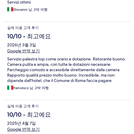
Servizi ottimi
Giovanni 님, 2박 여행
실제 이용 고객 후기
10/10 - 최고예요
2026년 3월 3일
Google 번역 보기
Servizio palestra top come orario e dotazione. Ristorante buono.
Camera pulita e ampia, con tutte le dotazioni necessarie.
Parcheggio comodo e accessibile direttamente dalla camera.
Rapporto qualità prezzo molto buono. Incredibile, ma non
dipende dall'hotel, che il Comune di Roma faccia pagare
7,5€/giorno per tassa di soggiorno visti i servizi che offre al
francesco 님, 2박 여행
turista
실제 이용 고객 후기
10/10 - 최고예요
2025년 4월 7일
Google 번역 보기