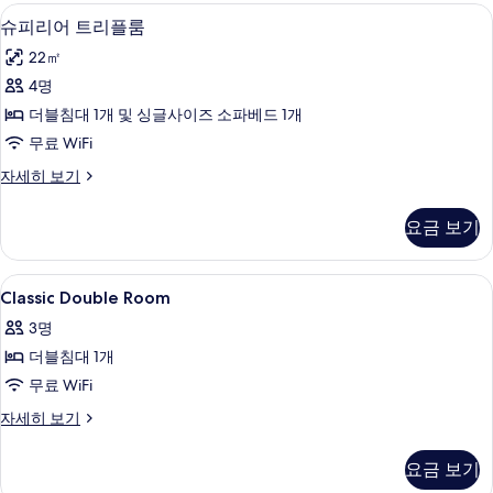
사
룸,
객실 내 금고, 책상, 암막 커튼, 방음 설비
슈
7
발
슈피리어 트리플룸
진
피
코
모
22㎡
니
리
자
두
4명
어
세
보
더블침대 1개 및 싱글사이즈 소파베드 1개
히
트
보
기
무료 WiFi
리
기
슈
자세히 보기
플
피
룸
리
요금 보기
어
사
트
진
리
Classic
객실 내 금고, 책상, 암막 커튼, 방음 설비
3
플
Classic Double Room
모
Double
룸
두
3명
자
Room
세
보
더블침대 1개
사
히
기
무료 WiFi
진
보
기
모
Classic
자세히 보기
Double
두
Room
요금 보기
보
자