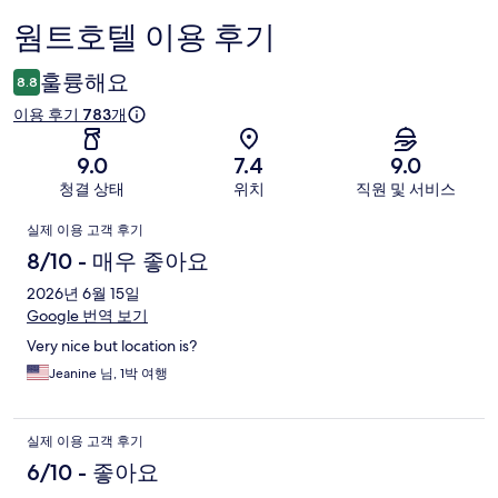
웜트호텔 이용 후기
이
용
훌륭해요
8.8
후
이용 후기 783개
기
9.0
7.4
9.0
청결 상태
위치
직원 및 서비스
이
실제 이용 고객 후기
용
8/10 - 매우 좋아요
후
2026년 6월 15일
Google 번역 보기
기
Very nice but location is?
Jeanine 님, 1박 여행
실제 이용 고객 후기
6/10 - 좋아요