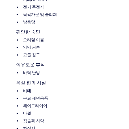
전기 주전자
목욕가운 및 슬리퍼
방충망
편안한 숙면
오리털 이불
암막 커튼
고급 침구
여유로운 휴식
바닥 난방
욕실 편의 시설
비데
무료 세면용품
헤어드라이어
타월
칫솔과 치약
화장지