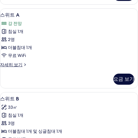
히
보
스위트 A | 고급 침구, 오리/거위털 이불
스
9
기
스위트 A
위
강 전망
트
침실 1개
A
2명
사
더블침대 1개
진
무료 WiFi
모
스
자세히 보기
두
위
보
트
요금 보기
A
기
자
세
스위트 B | 고급 침구, 오리/거위털 이불
스
11
히
스위트 B
위
보
33㎡
기
트
침실 1개
B
3명
사
더블침대 1개 및 싱글침대 1개
진