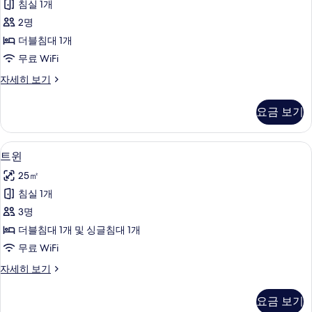
침실 1개
사
2명
진
더블침대 1개
모
무료 WiFi
두
디
자세히 보기
보
럭
기
스
요금 보기
A
자
세
트윈 | 고급 침구, 오리/거위털 이불, 책
트
2
히
트윈
윈
보
25㎡
기
사
침실 1개
진
3명
모
더블침대 1개 및 싱글침대 1개
두
무료 WiFi
보
트
자세히 보기
기
윈
자
요금 보기
세