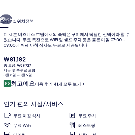
스
이전
다음
호
60+
소개
객실
위치
정책
텔
더 세븐 비즈니스 호텔에서의 숙박은 구미에서 탁월한 선택이라 할 수
의
있습니다. 무료 특전으로 WiFi 및 셀프 주차 등은 물론 매일 07:00 ~
09:00에 뷔페 아침 식사도 무료로 제공됩니다.
사
진
현
₩81,182
재
갤
총 요금: ₩89,727
가
세금 및 수수료 포함
격
러
8월 8일 ~ 8월 9일
은
이
최고예요
9.6
이용 후기 41개 모두 보기
비즈니스 센터
리
₩81,182
10점 만점 중 9.6점.
용
후
기
인기 편의 시설/서비스
무료 아침 식사
무료 주차
무료 WiFi
레스토랑