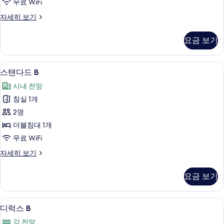
무료 WiFi
모
스
자세히 보기
두
위
보
트
요금 보기
B
기
자
세
스탠다드 B | 고급 침구, 오리/거위털 이
스
1
히
스탠다드 B
탠
보
시내 전망
기
다
침실 1개
드
2명
B
더블침대 1개
사
무료 WiFi
진
스
자세히 보기
모
탠
두
다
요금 보기
드
보
B
기
자
디럭스 B | 고급 침구, 오리/거위털 이불
디
2
세
디럭스 B
럭
히
강 전망