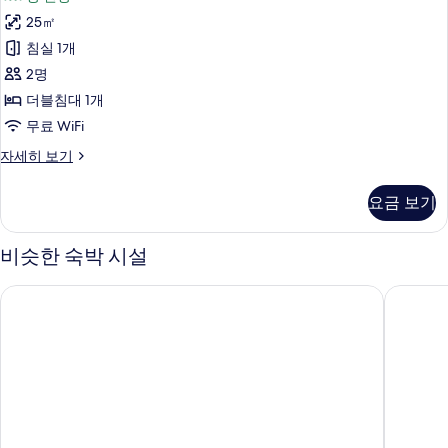
보
스
기
25㎡
B
침실 1개
사
2명
진
더블침대 1개
모
무료 WiFi
두
디
자세히 보기
보
럭
기
스
요금 보기
B
자
세
비슷한 숙박 시설
히
보
호텔 소하
호텔스테
기