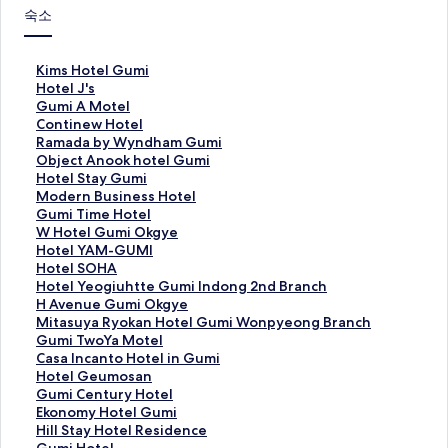
숙소
K
Kims Hotel Gumi
i
H
Hotel J's
m
o
G
Gumi A Motel
s
t
u
C
Continew Hotel
H
e
m
o
R
Ramada by Wyndham Gumi
o
l
i
n
a
O
Object Anook hotel Gumi
t
J
A
t
m
b
H
Hotel Stay Gumi
e
'
M
i
a
j
o
M
Modern Business Hotel
l
s
o
n
d
e
t
o
G
Gumi Time Hotel
G
페
t
e
a
c
e
d
u
W
W Hotel Gumi Okgye
u
이
e
w
b
t
l
e
m
H
H
Hotel YAM-GUMI
m
지
l
H
y
A
S
r
i
o
o
H
Hotel SOHA
i
를
페
o
W
n
t
n
T
t
t
o
H
Hotel Yeogiuhtte Gumi Indong 2nd Branch
페
여
이
t
y
o
a
B
i
e
e
t
o
H
H Avenue Gumi Okgye
이
는
지
e
n
o
y
u
m
l
l
e
t
A
M
Mitasuya Ryokan Hotel Gumi Wonpyeong Branch
지
링
를
l
d
k
G
s
e
G
Y
l
e
v
i
G
Gumi TwoYa Motel
를
크
여
페
h
h
u
i
H
u
A
S
l
e
t
u
C
Casa Incanto Hotel in Gumi
여
는
이
a
o
m
n
o
m
M
O
Y
n
a
m
a
H
Hotel Geumosan
는
링
지
m
t
i
e
t
i
-
H
e
u
s
i
s
o
G
Gumi Century Hotel
링
크
를
G
e
페
s
e
O
G
A
o
e
u
T
a
t
u
E
Ekonomy Hotel Gumi
크
여
u
l
이
s
l
k
U
페
g
G
y
w
I
e
m
k
H
Hill Stay Hotel Residence
는
m
G
지
H
페
g
M
이
i
u
a
o
n
l
i
o
i
G