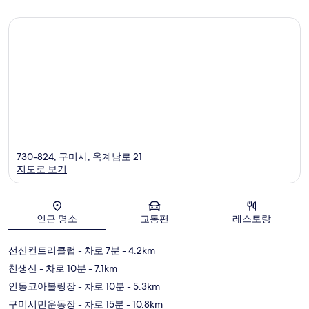
730-824, 구미시, 옥계남로 21
지도로 보기
지도
인근 명소
교통편
레스토랑
선산컨트리클럽
- 차로 7분
- 4.2km
천생산
- 차로 10분
- 7.1km
인동코아볼링장
- 차로 10분
- 5.3km
구미시민운동장
- 차로 15분
- 10.8km