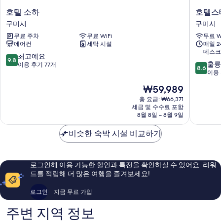
호
호
호텔 소하
호텔스
텔
텔
구미시
구미시
소
스
무료 주차
무료 WiFi
무료 W
하
테
에어컨
세탁 시설
매일 
구
이
데스크
미
구
10
최고예요
9.8
10
시
미
훌륭
점
이용 후기 77개
8.6
점
구
이용 
만
만
미
점
현
₩59,989
점
시
중
재
중
총 요금: ₩66,371
9.8
요
세금 및 수수료 포함
8.6
점,
금
8월 8일 ~ 8월 9일
점,
최
₩59,989
훌
고
비슷한 숙박 시설 비교하기
륭
예
해
요,
요,
이
이
용
로그인해 이용 가능한 할인과 특전을 확인하실 수 있어요. 리워
용
후
드를 적립해 더 많은 여행을 즐겨보세요!
후
기
기
77
로그인
지금 무료 가입
99
개
개
주변 지역 정보