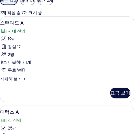
모든 객실
침대 1개
침대 2개
실
에
7개 객실 중 7개 표시 중
사
스탠다드 A | 고급 침구, 오리/거위털 이
스
4
스탠다드 A
용
탠
가
시내 전망
다
능
19㎡
드
한
침실 1개
A
필
2명
터
사
더블침대 1개
진
무료 WiFi
모
스
자세히 보기
두
탠
보
다
요금 보기
드
기
A
자
디럭스 A | 고급 침구, 오리/거위털 이불
디
4
세
디럭스 A
럭
히
강 전망
보
스
기
25㎡
A