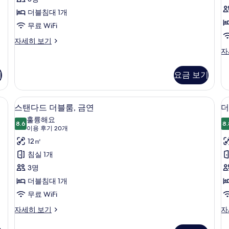
더블침대 1개
무료 WiFi
Okinawan
자세히 보기
Modern
Ok
자
King
M
Room
Do
기
요금 보기
With
R
Bath
Wi
And
S
위털 이불, 암막 커튼, 다리미/다리미판, 무료 WiFi
스탠다드 더블룸, 금연 | 오리/거위털 이불
스
Toilet
10
A
스탠다드 더블룸, 금연
더
자
탠
To
훌륭해요
세
8.6
자
8.
8.6점 만점 중 10점
다
룸
(이
이용 후기 20개
히
세
용
드
12㎡
보
히
기
후
보
더
침실 1개
기
기
(
블
3명
20
M
룸,
더블침대 1개
개)
D
금
무료 WiFi
연
스
더
자세히 보기
자
탠
블
사
다
룸,