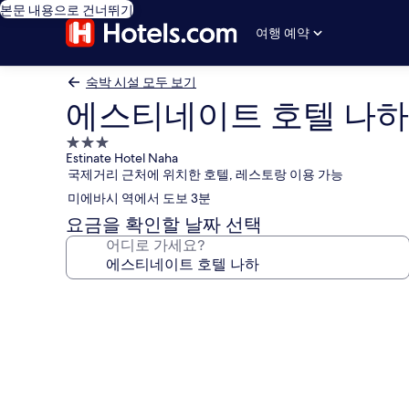
본문 내용으로 건너뛰기
여행 예약
숙박 시설 모두 보기
에스티네이트 호텔 나하
3.0
Estinate Hotel Naha
성
국제거리 근처에 위치한 호텔, 레스토랑 이용 가능
급
미에바시 역에서 도보 3분
숙
박
요금을 확인할 날짜 선택
시
어디로 가세요?
설
에
스
티
네