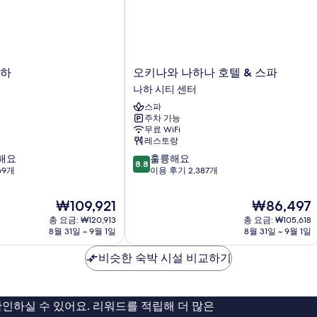
세
기
히
보
기
오
나하
오키나와 나하나 호텔 & 스파
키
터
나하 시티 센터
나
스파
와
주차 가능
나
무료 WiFi
하
레스토랑
나
10
해요
훌륭해요
호
8.8
점
69개
이용 후기 2,387개
텔
만
&
점
스
현
현
₩109,921
₩86,497
중
파
재
재
총 요금: ₩120,913
총 요금: ₩105,618
8.8
나
요
요
8월 31일 ~ 9월 1일
8월 31일 ~ 9월 1일
점,
하
금
금
훌
시
₩109,921
₩86,497
비슷한 숙박 시설 비교하기
륭
티
해
센
요,
터
이
인하실 수 있어요. 리워드를 적립해 더 많은
용