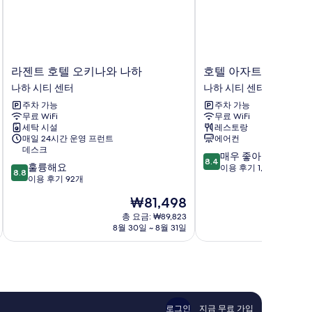
라
호
라젠트 호텔 오키나와 나하
호텔 아자트 나하
젠
텔
나하 시티 센터
나하 시티 센터
트
아
주차 가능
주차 가능
호
자
무료 WiFi
무료 WiFi
텔
트
세탁 시설
레스토랑
오
나
매일 24시간 운영 프런트
에어컨
키
하
데스크
10
매우 좋아요
나
나
8.4
10
훌륭해요
점
이용 후기 1,006개
와
하
8.8
점
이용 후기 92개
만
나
시
만
점
하
티
현
₩81,498
점
중
나
센
재
중
총 요금: ₩89,823
8.4
하
터
요
8월 30일 ~ 8월 31일
8
8.8
점,
시
금
점,
매
티
₩81,498
훌
우
센
륭
좋
터
해
아
요,
요,
이
이
로그인
지금 무료 가입