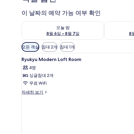
이 날짜의 예약 가능 여부 확인
오늘 밤 예약 가능 여부 확인, 8월 6일 ~ 8월 7일
내일 예약 가능 
오늘 밤
8월 6일 ~ 8월 7일
8월
객
모든 객실
침대 2개
침대 1개
실
Ryukyu
오리/거위털 이불, 암막 커튼, 다
에
1
Ryukyu Modern Loft Room
Modern
사
4명
Loft
용
싱글침대 2개
Room
가
사
무료 WiFi
능
한
진
Ryukyu
자세히 보기
필
Modern
모
Loft
터
두
Room
자
보
세
기
히
보