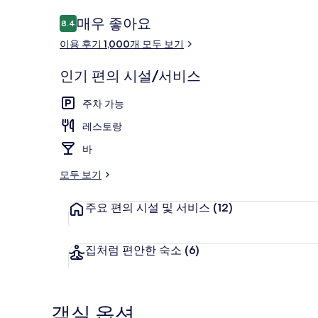
이
매우 좋아요
8.4
10점 만점 중 8.4점.
용
이용 후기 1,000개 모두 보기
후
기
테라스/파티
인기 편의 시설/서비스
주차 가능
레스토랑
바
모두 보기
주요 편의 시설 및 서비스
(12)
집처럼 편안한 숙소
(6)
객실 옵션