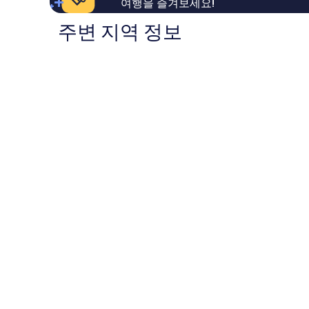
여행을 즐겨보세요!
이
이
용
용
주변 지역 정보
후
후
기
기
1,319
769
개
개