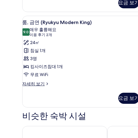
요금 보
진
드
싱
모
글
룸, 금연 (Ryukyu Modern K
룸,
두
9
룸,
룸, 금연 (Ryukyu Modern King)
금
금
보
매우 훌륭해요
연
9.0
9.0점 만점 중 10점
연
(이
기
이용 후기 2개
자
용
(Ryukyu
24㎡
세
후
히
Modern
침실 1개
보
기
King)
3명
기
2
사
킹사이즈침대 1개
개)
진
무료 WiFi
모
룸,
자세히 보기
두
금
연
보
요금 보
(Ryukyu
기
Modern
King)
비슷한 숙박 시설
자
세
히
네스트 호텔 나하 쿠모지
더 네스트 나
보