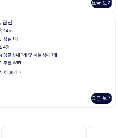
모
요금 보기
두
yukyu
보
) | 오리/거위털 이불, 암막 커튼, 다리미/다리미판, 무료 WiFi
오리/거위털 이불, 암막 커튼, 다리미/다리미판, 
,
1
odern
, 금연
기
금
uble)
24㎡
연
침실 1개
사
4명
진
싱글침대 1개 및 더블침대 1개
모
무료 WiFi
두
세히 보기
보
기
요금 보기
라젠트 호텔 오키나와 나하
호텔 아자트 나하