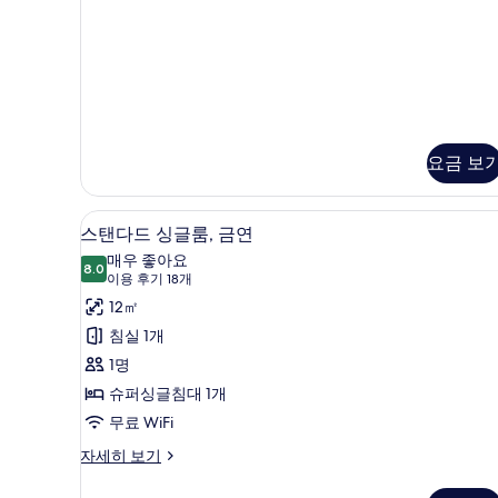
기
요금 보
스탠다드 싱글룸, 금연 | 오리/거
스
10
스탠다드 싱글룸, 금연
탠
매우 좋아요
8.0
8.0점 만점 중 10점
다
(이
이용 후기 18개
용
드
12㎡
후
싱
침실 1개
기
글
1명
18
룸,
슈퍼싱글침대 1개
개)
금
무료 WiFi
연
스
자세히 보기
탠
사
다