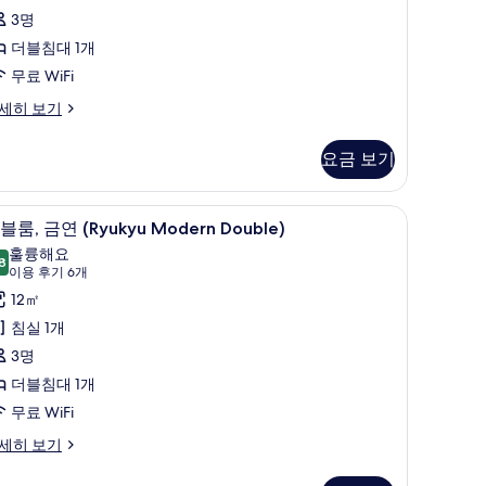
3명
더블침대 1개
무료 WiFi
inawan
세히 보기
odern
uble
요금 보기
oom
th
hower
, 암막 커튼, 다리미/다리미판, 무료 WiFi
더블룸, 금연 (Ryukyu Modern Double) |
더
9
nd
블룸, 금연 (Ryukyu Modern Double)
블
ilet
훌륭해요
8
8.8점 만점 중 10점
,
(이
이용 후기 6개
용
금
12㎡
후
연
침실 1개
기
Ryukyu
3명
6
odern
더블침대 1개
개)
ouble)
무료 WiFi
사
세히 보기
진