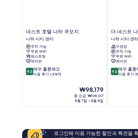
기
네
더
네스트 호텔 나하 쿠모지
더 네스트 
스
네
나하 시티 센터
나하 시티 센
트
스
주차 가능
수영장
호
트
무료 WiFi
주차 가능
텔
나
레스토랑
무료 WiFi
나
하
에어컨
에어컨
하
나
10
10
매우 훌륭해요
매우 훌륭
쿠
하
9.2
9.2
점
점
이용 후기 1,319개
이용 후기 7
모
시
만
만
지
티
점
점
나
센
현
₩98,179
중
중
하
터
재
총 요금: ₩108,017
9.2
9.2
시
요
8월 7일 ~ 8월 8일
점,
점,
티
금
매
매
센
₩98,179
우
우
터
훌
훌
륭
륭
해
해
로그인해 이용 가능한 할인과 특전을 확
요,
요,