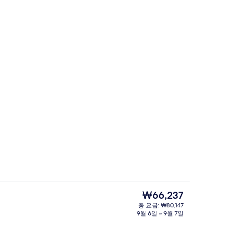
 - 저녁/밤
로비 라운지
현
₩66,237
재
총 요금: ₩80,147
가
9월 6일 ~ 9월 7일
오리/거위털 이불, 암막 커튼, 다리미/다
격