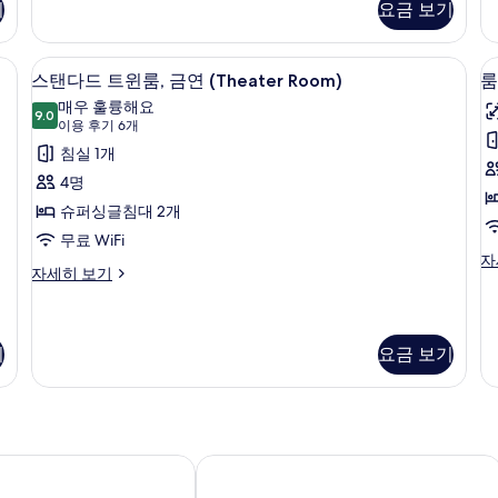
기
요금 보기
진
드
금
더
연
모
블
(R
ing) | 오리/거위털 이불, 암막 커튼, 다리미/다리미판, 무료 WiFi
스탠다드 트윈룸, 금연 (Theater Room
스
룸
두
1
룸,
M
스탠다드 트윈룸, 금연 (Theater Room)
룸
탠
금
Do
보
매우 훌륭해요
연
9.0
자
9.0점 만점 중 10점
다
(이
기
이용 후기 6개
자
세
용
드
침실 1개
세
히
후
히
보
트
4명
보
기
기
윈
슈퍼싱글침대 2개
기
6
룸,
무료 WiFi
개)
룸,
자
금
스
자세히 보기
금
탠
연
연
다
자
(Theater
드
세
Room)
트
기
요금 보기
히
윈
사
보
룸,
기
진
금
연
모
(Theater
하
오키나와 나하나 호텔 & 스파
두
Room)
자
보