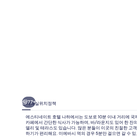
이
트
호
텔
나
하
의
사
진
갤
러
77+
소개
객실
위치
정책
리
에스티네이트 호텔 나하에서는 도보로 10분 이내 거리에 국제
카페에서 간단한 식사가 가능하며, 바/라운지도 있어 한 잔의
델리 및 테라스도 있습니다. 많은 분들이 이곳의 친절한 고
하기가 편리해요. 미에바시 역의 경우 5분만 걸으면 갈 수 있