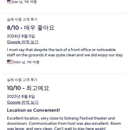
Lee 님, 1박 여행
실제 이용 고객 후기
8/10 - 매우 좋아요
2024년 8월 5일
Google 번역 보기
I must say that despite the lack of a front office or noticeable
staff on the grounds it was quite clean and we did enjoy our stay
Odin 님, 1박 여행
실제 이용 고객 후기
10/10 - 최고예요
2023년 8월 8일
Google 번역 보기
Location so Convenient!
Excellent location, very close to Solvang Festival theater and
downtown. Communication from host was also excellent. Room
was large, and very clean. Can’t wait to stay here again!