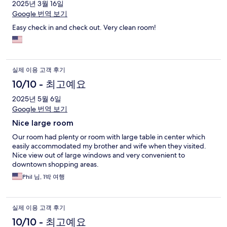
2025년 3월 16일
Google 번역 보기
Easy check in and check out. Very clean room!
실제 이용 고객 후기
10/10 - 최고예요
2025년 5월 6일
Google 번역 보기
Nice large room
Our room had plenty or room with large table in center which
easily accommodated my brother and wife when they visited.
Nice view out of large windows and very convenient to
downtown shopping areas.
Phil 님, 1박 여행
실제 이용 고객 후기
10/10 - 최고예요