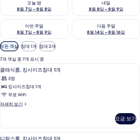
오늘 밤
내일
8월 7일 ~ 8월 8일
8월 8일 ~ 8월 9일
이번 주말 예약 가능 여부 확인, 8월 7일 ~ 8월 9일
다음 주말 예약 가능 여부 확인, 8월
이번 주말
다음 주말
8월 7일 ~ 8월 9일
8월 14일 ~ 8월 16일
객
모든 객실
침대 1개
침대 2개
실
에
7개 객실 중 7개 표시 중
사
클래식룸, 킹사이즈침대 1개 | 저자극성 
클
10
클래식룸, 킹사이즈침대 1개
용
래
가
3명
식
능
킹사이즈침대 1개
룸,
한
무료 WiFi
킹
필
클
자세히 보기
터
사
래
이
식
요금 보기
룸,
즈
킹
침
사
디럭스룸, 킹사이즈침대 1개 | 저자극성 
디
9
이
디럭스룸, 킹사이즈침대 1개
대