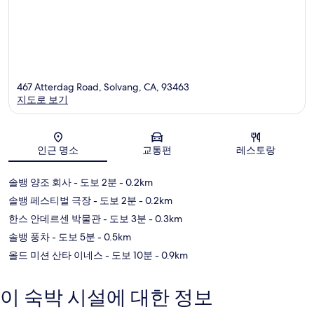
467 Atterdag Road, Solvang, CA, 93463
지도로 보기
지도
인근 명소
교통편
레스토랑
솔뱅 양조 회사
- 도보 2분
- 0.2km
솔뱅 페스티벌 극장
- 도보 2분
- 0.2km
한스 안데르센 박물관
- 도보 3분
- 0.3km
솔뱅 풍차
- 도보 5분
- 0.5km
올드 미션 산타 이네스
- 도보 10분
- 0.9km
이 숙박 시설에 대한 정보