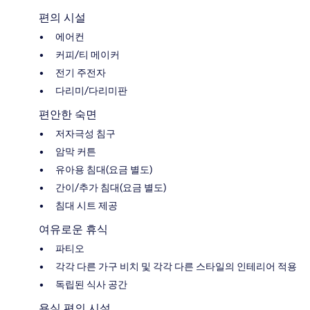
편의 시설
에어컨
커피/티 메이커
전기 주전자
다리미/다리미판
편안한 숙면
저자극성 침구
암막 커튼
유아용 침대(요금 별도)
간이/추가 침대(요금 별도)
침대 시트 제공
여유로운 휴식
파티오
각각 다른 가구 비치 및 각각 다른 스타일의 인테리어 적용
독립된 식사 공간
욕실 편의 시설