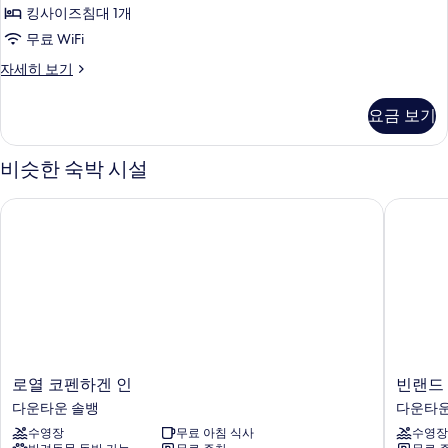
킹
킹사이즈침대 1개
사
무료 WiFi
이
클
자세히 보기
즈
래
침
식
요금 보기
룸,
대
킹
1
사
비슷한 숙박 시설
이
개,
즈
시
로열 코펜하겐 인
빈랜드 호
침
내
대
1
전
개,
망
시
내
사
전
진
망
자
모
세
로
빈
로열 코펜하겐 인
빈랜드 
두
히
열
랜
다운타운 솔뱅
다운타운
보
보
코
드
기
수영장
무료 아침 식사
수영장
펜
호
기