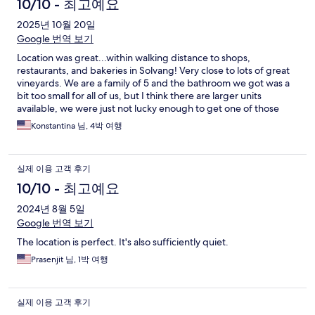
10/10 - 최고예요
2025년 10월 20일
Google 번역 보기
Location was great...within walking distance to shops,
restaurants, and bakeries in Solvang! Very close to lots of great
vineyards. We are a family of 5 and the bathroom we got was a
bit too small for all of us, but I think there are larger units
available, we were just not lucky enough to get one of those
due to availability at the time of booking.
Konstantina 님, 4박 여행
실제 이용 고객 후기
10/10 - 최고예요
2024년 8월 5일
Google 번역 보기
The location is perfect. It's also sufficiently quiet.
Prasenjit 님, 1박 여행
실제 이용 고객 후기