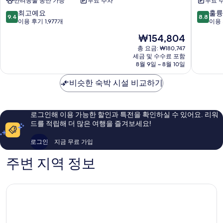
반려동물 동반 가능
무료 주차
무료 
하
텔
겐
&
10
10
최고예요
훌륭
9.4
8.8
인
라
점
점
이용 후기 1,977개
이용 
다
운
만
만
현
₩154,804
운
지
점
점
재
타
다
중
중
총 요금: ₩180,747
요
운
세금 및 수수료 포함
운
9.4
8.8
금
8월 9일 ~ 8월 10일
솔
타
점,
점,
₩154,804
뱅
운
최
훌
비슷한 숙박 시설 비교하기
솔
고
륭
뱅
예
해
요,
요,
이
이
로그인해 이용 가능한 할인과 특전을 확인하실 수 있어요. 리워
용
용
드를 적립해 더 많은 여행을 즐겨보세요!
후
후
기
기
로그인
지금 무료 가입
1,977
2,382
개
개
주변 지역 정보