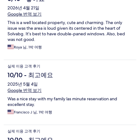
2026년 4월 21일
Google 번역 보기
This is a well located property, cute and charming. The only
issue was the area is loud given its centered in the heart of
Solvabg. It’s best to have double-paned windows. Also, bed
was not good.
Roya 님, 1박 여행
실제 이용 고객 후기
10/10 - 최고예요
2025년 5월 4일
Google 번역 보기
Was a nice stay with my family las minute reservation and
excellent stay.
Francisco J 님, 1박 여행
실제 이용 고객 후기
10/10 - 최고예요