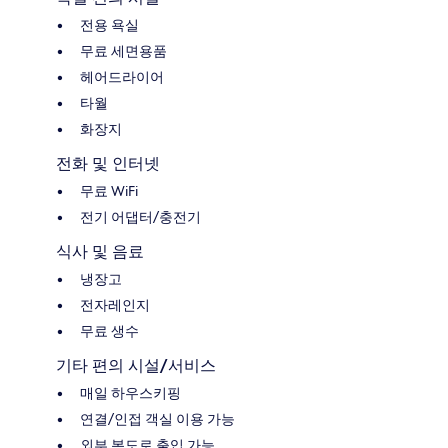
전용 욕실
무료 세면용품
헤어드라이어
타월
화장지
전화 및 인터넷
무료 WiFi
전기 어댑터/충전기
식사 및 음료
냉장고
전자레인지
무료 생수
기타 편의 시설/서비스
매일 하우스키핑
연결/인접 객실 이용 가능
외부 복도로 출입 가능