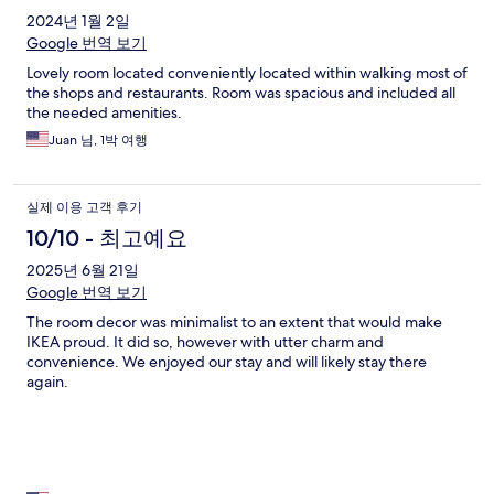
2024년 1월 2일
Google 번역 보기
Lovely room located conveniently located within walking most of
the shops and restaurants. Room was spacious and included all
the needed amenities.
Juan 님, 1박 여행
실제 이용 고객 후기
10/10 - 최고예요
2025년 6월 21일
Google 번역 보기
The room decor was minimalist to an extent that would make
IKEA proud. It did so, however with utter charm and
convenience. We enjoyed our stay and will likely stay there
again.