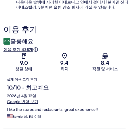
다운타운 솔뱅에 자리한 아테르다그 인에서 걸어서 1분이면 산타
이네즈밸리, 3분이면 솔뱅 양조 회사에 가실 수 있습니다.
이용 후기
이
용
훌륭해요
8.6
후
이용 후기 438개
기
9.0
9.4
8.4
청결 상태
위치
직원 및 서비스
이
실제 이용 고객 후기
용
10/10 - 최고예요
후
2026년 4월 12일
Google 번역 보기
기
I like the stores and restaurants, great experience!!
Bernie 님, 1박 여행