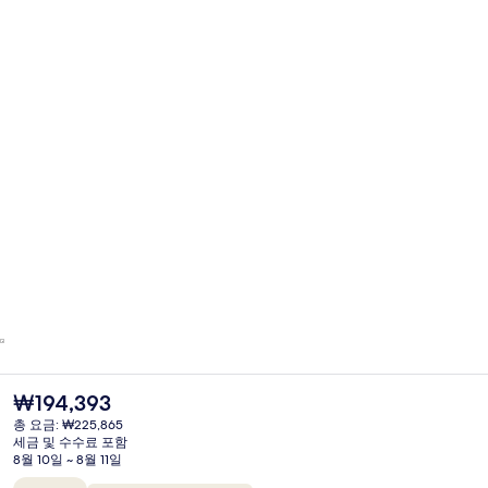
현
₩194,393
재
총 요금: ₩225,865
가
세금 및 수수료 포함
격
8월 10일 ~ 8월 11일
은