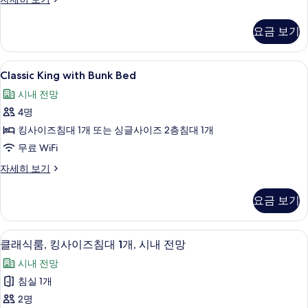
기
이
래
즈
식
요금 보기
룸,
침
퀸
대
사
Classic
Classic King with Bunk Bed |
4
이
Classic King with Bunk Bed
2
King
즈
개
시내 전망
침
with
사
대
4명
Bunk
2
진
Bed
킹사이즈침대 1개 또는 싱글사이즈 2층침대 1개
개
모
사
자
무료 WiFi
세
두
진
Classic
자세히 보기
히
King
보
모
보
with
기
기
두
요금 보기
Bunk
보
Bed
자
기
저자극성 침구, 암막 커튼, 다리미/다리
클
3
세
클래식룸, 킹사이즈침대 1개, 시내 전망
래
히
시내 전망
보
식
기
침실 1개
룸,
2명