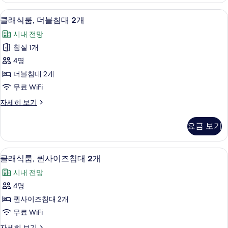
침
킹
클래식룸, 더블침대 2개 | 저자극성 침구
클
8
사
클래식룸, 더블침대 2개
대
래
이
1
시내 전망
즈
식
개
침
침실 1개
룸,
대
및
4명
1
더
소
개
더블침대 2개
블
및
파
무료 WiFi
소
침
베
파
클
자세히 보기
대
베
래
드
드
2
식
사
요금 보기
자
룸,
개
세
진
더
사
히
블
모
클래식룸, 퀸사이즈침대 2개 | 저자극성 
클
보
4
침
진
클래식룸, 퀸사이즈침대 2개
두
기
래
대
모
시내 전망
2
보
식
두
개
4명
기
룸,
자
보
퀸사이즈침대 2개
세
퀸
기
히
무료 WiFi
사
보
클
자세히 보기