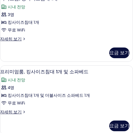
럭
즈
1
시내 전망
침
스
개
대
3명
룸,
1
사
킹사이즈침대 1개
개
킹
진
자
무료 WiFi
사
세
모
디
자세히 보기
히
이
럭
두
보
즈
스
기
보
요금 보기
룸,
침
기
킹
대
사
프리미엄룸, 킹사이즈침대 1개 및 소파베
프
4
이
프리미엄룸, 킹사이즈침대 1개 및 소파베드
1
리
즈
개
시내 전망
침
미
사
대
4명
엄
1
진
킹사이즈침대 1개 및 더블사이즈 소파베드 1개
개
룸,
모
자
무료 WiFi
킹
세
두
프
자세히 보기
히
사
리
보
보
이
미
기
기
요금 보기
엄
즈
룸,