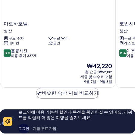
아
코
아로하호텔
코업시
로
업
성산
성산
하
시
무료 주차
무료 WiFi
무료 
호
티
에어컨
금연
레스토
텔
호
성
텔
10
10
훌륭해요
매우
8.6
8.4
산
성
점
점
이용 후기 337개
이용 
산
만
만
현
₩42,220
성
점
점
재
산
중
중
총 요금: ₩52,182
요
세금 및 수수료 포함
8.6
8.4
금
9월 7일 ~ 9월 8일
점,
점,
₩42,220
훌
매
비슷한 숙박 시설 비교하기
륭
우
해
좋
요,
아
이
요,
로그인해 이용 가능한 할인과 특전을 확인하실 수 있어요. 리워
용
이
드를 적립해 더 많은 여행을 즐겨보세요!
후
용
기
후
로그인
지금 무료 가입
337
기