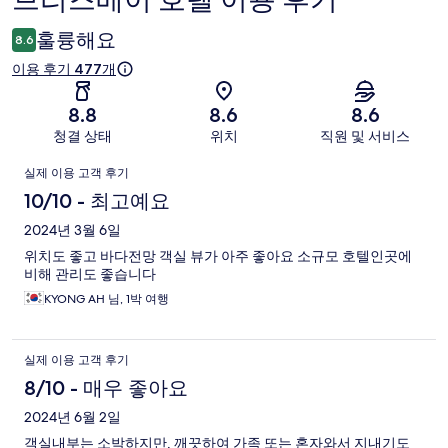
브리즈베이 호텔 이용 후기
용
훌륭해요
8.6
후
이용 후기 477개
기
8.8
8.6
8.6
청결 상태
위치
직원 및 서비스
이
실제 이용 고객 후기
용
10/10 - 최고예요
후
2024년 3월 6일
위치도 좋고 바다전망 객실 뷰가 아주 좋아요 소규모 호텔인곳에
기
비해 관리도 좋습니다
KYONG AH 님, 1박 여행
실제 이용 고객 후기
8/10 - 매우 좋아요
2024년 6월 2일
객실내부는 소박하지만, 깨끗하여 가족 또는 혼자와서 지내기도