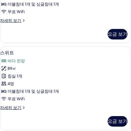
(마
진
(no
더블침대 1개 및 싱글침대 1개
view)
을
모
무료 WiFi
자
전
두
세
슈
자세히 보기
히
망)
보
페
보
사
리
기
기
요금 보기
어
진
룸
모
(마
스위트 | 암막 커튼, 무료 WiFi, 각각
스
9
을
스위트
두
위
전
보
바다 전망
망)
트
자
기
89㎡
사
세
침실 1개
히
진
보
4명
모
기
더블침대 1개 및 싱글침대 1개
두
무료 WiFi
보
스
자세히 보기
기
위
트
요금 보기
자
세