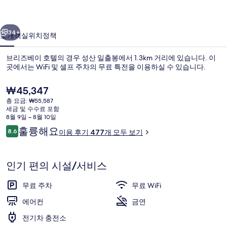
텔
이전
다음
의
34+
소개
객실
위치
정책
사
브리즈베이 호텔의 경우 성산 일출봉에서 1.3km 거리에 있습니다. 이
진
곳에서는 WiFi 및 셀프 주차의 무료 특전을 이용하실 수 있습니다.
갤
현
₩45,347
러
재
총 요금: ₩55,587
가
세금 및 수수료 포함
리
격
8월 9일 ~ 8월 10일
은
이
훌륭해요
8.6
이용 후기 477개 모두 보기
₩45,347
10점 만점 중 8.6점.
용
내부
후
기
인기 편의 시설/서비스
무료 주차
무료 WiFi
에어컨
금연
전기차 충전소