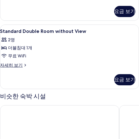
(no
Twin
Room,
view)
요금 보기
2
사
Twin
진
Beds
Standard
암막 커튼, 무료 WiFi, 각각 다른 스타
5
(no
Standard Double Room without View
모
Double
view)
2명
두
자
Room
세
더블침대 1개
보
without
히
View
무료 WiFi
기
보
사
기
Standard
자세히 보기
Double
진
Room
모
요금 보기
without
두
View
자
비슷한 숙박 시설
보
세
기
히
아로하호텔
코업시티
보
기