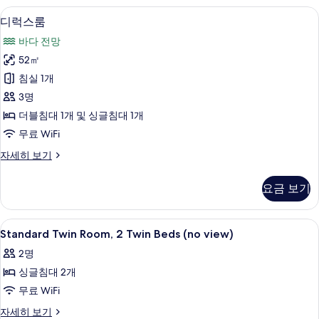
히
디럭스룸 | 암막 커튼, 무료 WiFi, 각
디
7
보
디럭스룸
럭
기
바다 전망
스
52㎡
룸
침실 1개
사
3명
진
더블침대 1개 및 싱글침대 1개
모
무료 WiFi
두
디
자세히 보기
보
럭
기
스
요금 보기
룸
자
세
Standard
암막 커튼, 무료 WiFi, 각각 다른 스타
6
히
Standard Twin Room, 2 Twin Beds (no view)
Twin
보
2명
기
Room,
싱글침대 2개
2
Twin
무료 WiFi
Beds
Standard
자세히 보기