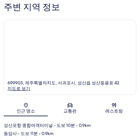
개
1,005
주변 지역 정보
개
699903, 제주특별자치도, 서귀포시, 성산읍 성산등용로 42
지도로 보기
지도
인근 명소
교통편
레스토랑
성산포항 종합여객터미널
- 도보 10분
- 0.9km
동암사
- 도보 11분
- 0.9km