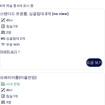
에
6개 객실 중 6개 표시 중
사
스탠다드 트윈룸, 싱글침대 2개 (no vie
스
6
스탠다드 트윈룸, 싱글침대 2개 (no view)
용
탠
가
40㎡
다
능
침실 1개
드
한
2명
트
필
싱글침대 2개
터
윈
무료 WiFi
룸,
스
자세히 보기
싱
탠
글
다
요금 보기
드
침
트
대
윈
슈페리어룸(마을전망) | 암막 커튼, 무료
슈
8
룸,
슈페리어룸(마을전망)
2
페
싱
개
시내 전망
글
리
(no
침
46㎡
어
대
view)
침실 1개
2
룸
사
개
3명