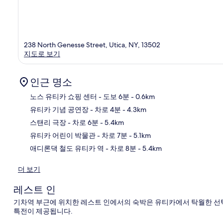
238 North Genesse Street, Utica, NY, 13502
지도로 보기
인근 명소
노스 유티카 쇼핑 센터
- 도보 6분
- 0.6km
유티카 기념 공연장
- 차로 4분
- 4.3km
지
스탠리 극장
- 차로 6분
- 5.4km
유티카 어린이 박물관
- 차로 7분
- 5.1km
애디론댁 철도 유티카 역
- 차로 8분
- 5.4km
더 보기
레스트 인
기차역 부근에 위치한 레스트 인에서의 숙박은 유티카에서 탁월한 선택이
특전이 제공됩니다.