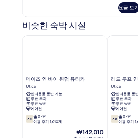
세
요금 보
히
보
기
비슷한 숙박 시설
데이즈 인 바이 윈덤 유티카
레드 루프 인
데
레
데이즈 인 바이 윈덤 유티카
레드 루프 
이
드
Utica
Utica
즈
루
반려동물 동반 가능
반려동물 동반
인
프
무료 주차
무료 주차
바
인
무료 WiFi
무료 WiFi
이
유
에어컨
에어컨
윈
티
10
10
좋아요
좋아요
덤
카
7.2
7.6
점
점
이용 후기 1,010개
이용 후기 1,
유
Utica
만
만
티
현
₩142,010
점
점
카
재