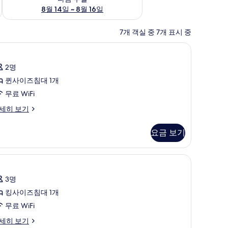
8월 14일 ~ 8월 16일
7개 객실 중 7개 표시 중
Fi
객실 내 금고, 다리미/다리미판, 무료 WiFi
룸
2
사
2명
진
퀸사이즈침대 1개
모
무료 WiFi
두
세히 보기
보
기
요금 보기
Fi
객실 내 금고, 다리미/다리미판, 무료 WiFi
룸
2
사
3명
진
킹사이즈침대 1개
모
무료 WiFi
두
세히 보기
보