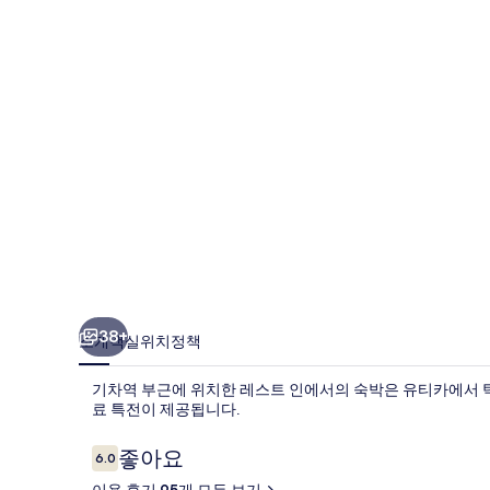
사
진
갤
러
리
38+
소개
객실
위치
정책
기차역 부근에 위치한 레스트 인에서의 숙박은 유티카에서 탁월
료 특전이 제공됩니다.
이
좋아요
6.0
10점 만점 중 6.0점.
용
이용 후기 95개 모두 보기