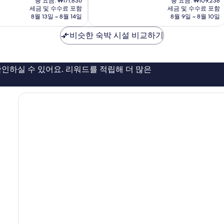
중
총 요금: ₩171,836
총 요금: ₩109,238
요
요
세금 및 수수료 포함
세금 및 수수료 포함
9.6
금
금
8월 13일 ~ 8월 14일
8월 9일 ~ 8월 10일
점,
₩147,184
₩96,035
최
비슷한 숙박 시설 비교하기
고
예
요,
이
인하실 수 있어요. 리워드를 적립해 더 많은
용
후
기
493
개