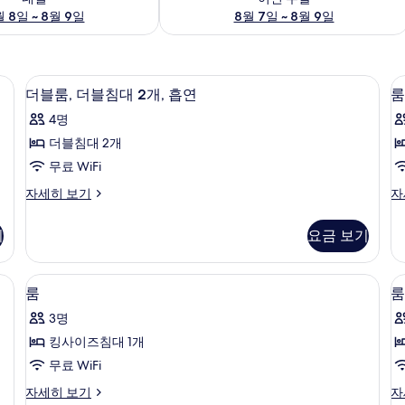
 8일 ~ 8월 9일
8월 7일 ~ 8월 9일
료 WiFi
객실 내 금고, 다리미/다리미판, 무료 Wi
더
2
더블룸, 더블침대 2개, 흡연
룸
블
4명
룸,
더블침대 2개
더
무료 WiFi
블
더
룸
자세히 보기
자
침
블
자
대
룸,
세
기
요금 보기
더
히
2
블
보
개,
침
기
료 WiFi
객실 내 금고, 다리미/다리미판, 무료 Wi
룸
2
대
흡
룸
룸
사
2
연
3명
개,
진
사
흡
킹사이즈침대 1개
모
연
진
무료 WiFi
자
두
모
세
룸
룸
자세히 보기
자
보
히