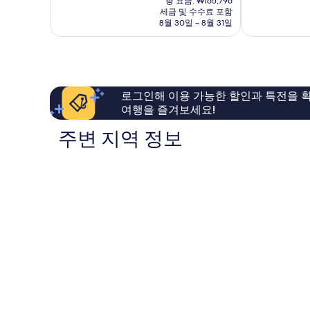
중
중
총 요금: ₩165,796
Utica
요
세금 및 수수료 포함
7.2
7.6
금
8월 30일 ~ 8월 31일
점,
점,
₩142,010
좋
좋
아
아
요,
요,
이
이
용
용
로그인해 이용 가능한 할인과 특전을 확
후
후
여행을 즐겨보세요!
기
기
1,010
1,004
주변 지역 정보
개
개