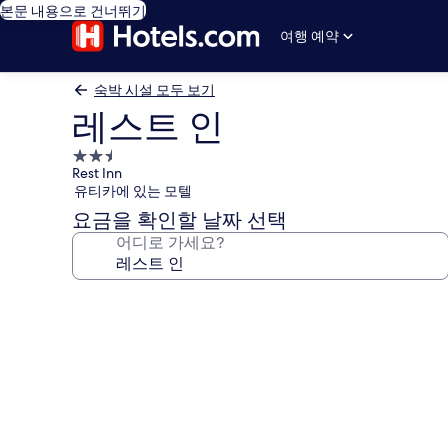
본문 내용으로 건너뛰기
여행 예약
숙박 시설 모두 보기
레스트 인
2.5
Rest Inn
성
유티카에 있는 모텔
급
요금을 확인할 날짜 선택
숙
어디로 가세요?
박
시
설
레
스
트
인
의