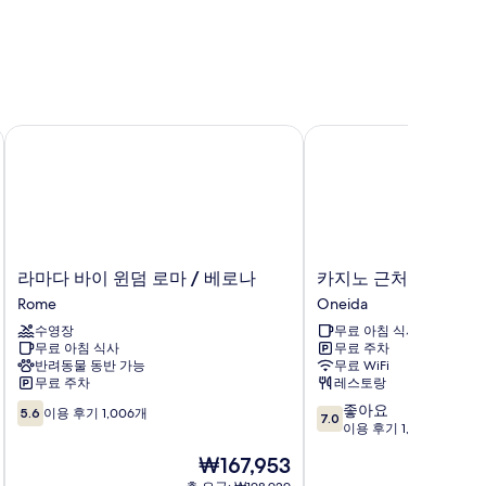
라마다 바이 윈덤 로마 / 베로나
카지노 근처의 퀄리티 
라
카
라마다 바이 윈덤 로마 / 베로나
카지노 근처의 퀄리티
마
지
Rome
Oneida
다
노
수영장
무료 아침 식사
바
근
무료 아침 식사
무료 주차
이
처
반려동물 동반 가능
무료 WiFi
윈
의
무료 주차
레스토랑
덤
퀄
10
10
좋아요
로
리
5.6
이용 후기 1,006개
7.0
점
점
이용 후기 1,000개
마
티
만
만
/
인
현
₩167,953
점
점
베
오
재