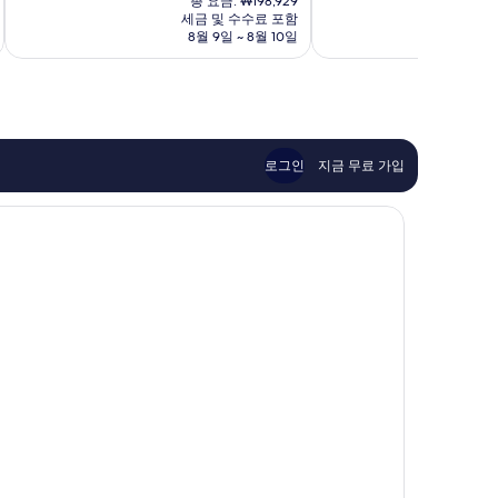
중
중
총 요금: ₩198,929
로
네
요
세금 및 수수료 포함
5.6
7.0
나
이
금
8월 9일 ~ 8월 10일
점,
점,
Rome
다
₩167,953
이
좋
Oneida
용
아
후
요,
기
이
1,006
용
개
후
로그인
지금 무료 가입
기
1,000
개