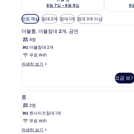
8월 7일 ~ 8월 8일
8월
객
모든 객실
침대 2개
침대 1개
침대 3개 이상
실
객실 내 금고, 다리미/다리미판, 무
더
에
2
더블룸, 더블침대 2개, 금연
블
사
4명
용
룸,
더블침대 2개
가
더
무료 WiFi
능
블
한
더
자세히 보기
침
필
블
대
룸,
터
요금 보
더
2
블
개,
침
객실 내 금고, 다리미/다리미판, 무
룸
2
대
금
룸
사
2
연
2명
개,
진
사
금
퀸사이즈침대 1개
모
연
진
무료 WiFi
자
두
모
세
룸
자세히 보기
보
히