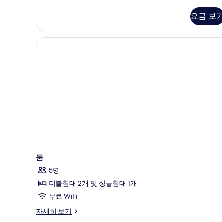
자
두
보
기
세
보
요금 보
기
히
기
보
기
룸
5명
더블침대 2개 및 싱글침대 1개
무료 WiFi
룸
자세히 보기
자