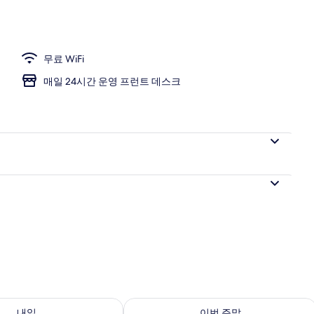
 다리미/다리미판, 무료 WiFi
무료 WiFi
매일 24시간 운영 프런트 데스크
여부 확인, 8월 8일 ~ 8월 9일
이번 주말 예약 가능 여부 확인, 8월 7일 
내일
이번 주말