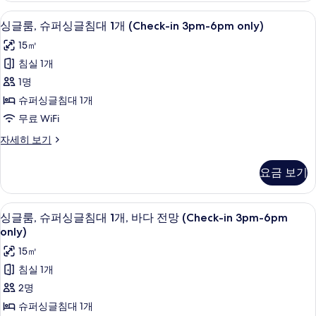
3pm-
전
책상, 방음 설비, 무료 WiFi, 침대 시트
싱
6pm
8
망
싱글룸, 슈퍼싱글침대 1개 (Check-in 3pm-6pm only)
글
only)
(Check-
15㎡
in
사
룸,
3pm-
침실 1개
진
슈
6pm
1명
only)
모
퍼
자
슈퍼싱글침대 1개
두
싱
세
무료 WiFi
히
보
글
보
싱
자세히 보기
기
침
기
글
대
룸,
요금 보기
슈
1
퍼
개
싱
책상, 방음 설비, 무료 WiFi, 침대 시트
싱
8
글
(Check-
싱글룸, 슈퍼싱글침대 1개, 바다 전망 (Check-in 3pm-6pm
글
침
only)
in
대
룸,
3pm-
15㎡
1
슈
6pm
개
침실 1개
(Check-
only)
퍼
2명
in
사
싱
3pm-
슈퍼싱글침대 1개