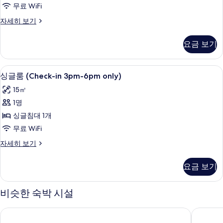
진
6pm
글
무료 WiFi
only)
모
침
자
싱
자세히 보기
두
세
대
글
히
룸,
보
1
요금 보기
보
슈
기
개,
기
퍼
바
싱
싱글룸 (Check-in 3pm-6pm only) |
싱
7
글
싱글룸 (Check-in 3pm-6pm only)
다
글
침
15㎡
전
대
룸
1
1명
망
(Check-
개,
싱글침대 1개
(Check-
바
in
in
다
무료 WiFi
3pm-
전
3pm-
6pm
싱
자세히 보기
망
6pm
글
only)
(Check-
룸
only)
in
사
요금 보기
(Check-
3pm-
사
진
in
6pm
진
3pm-
only)
비슷한 숙박 시설
모
6pm
자
모
두
only)
세
추라우미 빌리지
피닉스 
두
자
히
보