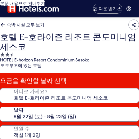
본문 내용으로 건너뛰기
앱 다운 받기
숙박 시설 모두 보기
호텔 E-호라이즌 리조트 콘도미니엄
세소코
2.5
HOTEL E-horizon Resort Condominium Sesoko
성
모토부초에 있는 호텔
급
숙
요금을 확인할 날짜 선택
박
시
어디로 가세요?
설
날짜
인원 수