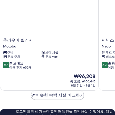
세
보
보
기
히
기
기
보
기
추
피
추라우미 빌리지
피닉스
라
닉
Motobu
Nago
우
스
주방
세탁 시설
무료 
미
파
무료 주차
무료 WiFi
레스토
빌
크
리
호
10
10
최고예요
훌륭
9.6
8.6
지
텔
점
점
이용 후기 655개
이용 
Motobu
Nago
만
만
현
₩96,208
점
점
재
중
중
총 요금: ₩106,443
요
8월 31일 ~ 9월 1일
9.6
8.6
금
점,
점,
₩96,208
비슷한 숙박 시설 비교하기
최
훌
고
륭
예
해
요,
요,
로그인해 이용 가능한 할인과 특전을 확인하실 수 있어요. 리워
이
이