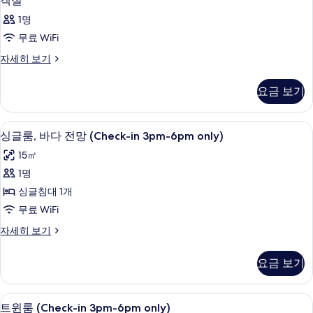
객실
실
1명
사
무료 WiFi
진
객
자세히 보기
모
실
두
자
요금 보기
세
보
히
기
보
싱글룸, 바다 전망 (Check-in 3pm-6pm 
싱
8
기
싱글룸, 바다 전망 (Check-in 3pm-6pm only)
글
15㎡
룸,
1명
바
싱글침대 1개
다
무료 WiFi
전
싱
자세히 보기
망
글
(Check-
룸,
요금 보기
바
in
다
3pm-
전
책상, 방음 설비, 무료 WiFi, 침대 시트
트
6pm
7
망
트윈룸 (Check-in 3pm-6pm only)