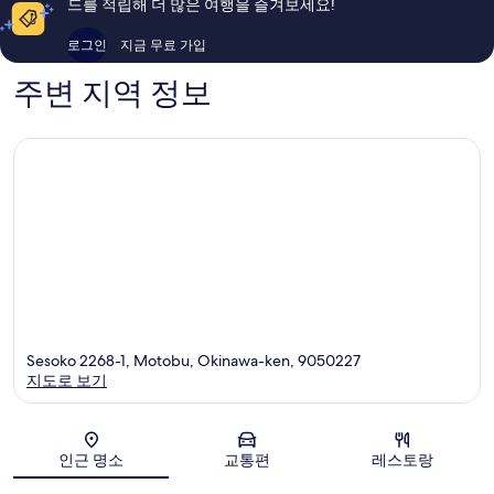
드를 적립해 더 많은 여행을 즐겨보세요!
용
용
후
후
로그인
지금 무료 가입
기
기
655
551
주변 지역 정보
개
개
Sesoko 2268-1, Motobu, Okinawa-ken, 9050227
지도로 보기
지도
인근 명소
교통편
레스토랑