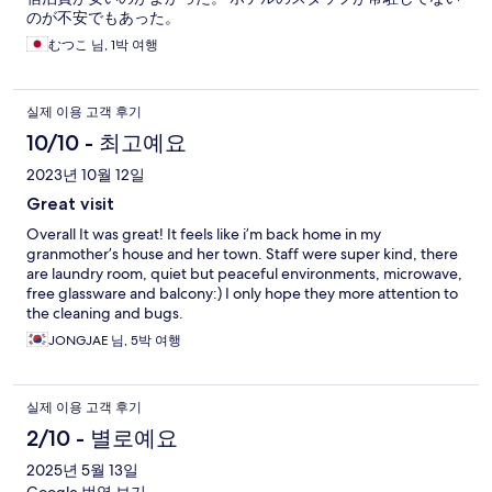
のが不安でもあった。
むつこ 님, 1박 여행
실제 이용 고객 후기
10/10 - 최고예요
2023년 10월 12일
Great visit
Overall It was great! It feels like i’m back home in my
granmother’s house and her town. Staff were super kind, there
are laundry room, quiet but peaceful environments, microwave,
free glassware and balcony:) I only hope they more attention to
the cleaning and bugs.
JONGJAE 님, 5박 여행
실제 이용 고객 후기
2/10 - 별로예요
2025년 5월 13일