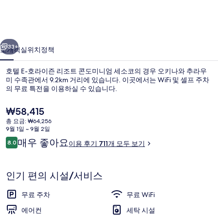
이
즌
이전
다음
리
33+
소개
객실
위치
정책
조
호텔 E-호라이즌 리조트 콘도미니엄 세소코의 경우 오키나와 추라우
트
미 수족관에서 9.2km 거리에 있습니다. 이곳에서는 WiFi 및 셀프 주차
콘
의 무료 특전을 이용하실 수 있습니다.
도
현
₩58,415
재
미
총 요금: ₩64,256
가
9월 1일 ~ 9월 2일
니
격
이
매우 좋아요
8.0
이용 후기 711개 모두 보기
은
10점 만점 중 8.0점.
용
엄
싱글룸, 바다 전망 (Check-in 3pm-6pm 
₩58,415
후
세
기
인기 편의 시설/서비스
소
무료 주차
무료 WiFi
코
에어컨
세탁 시설
의