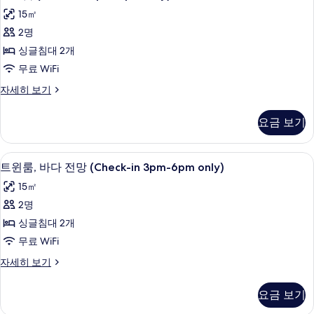
윈
only)
(Check-
15㎡
in
사
룸
3pm-
2명
진
(Check-
6pm
싱글침대 2개
only)
in
모
자
무료 WiFi
3pm-
두
세
6pm
트
자세히 보기
히
보
윈
only)
보
기
룸
기
사
요금 보기
(Check-
진
in
3pm-
모
트윈룸, 바다 전망 (Check-in 3pm-6pm 
트
8
6pm
트윈룸, 바다 전망 (Check-in 3pm-6pm only)
두
윈
only)
15㎡
자
보
룸,
세
2명
기
바
히
싱글침대 2개
보
다
기
무료 WiFi
전
트
자세히 보기
망
윈
(Check-
룸,
요금 보기
바
in
다