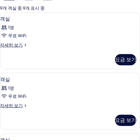
실
에
9개 객실 중 9개 표시 중
사
책상, 방음 설비, 무료 WiFi, 침대 시트
객
5
객실
용
실
가
1명
사
능
무료 WiFi
진
한
객
자세히 보기
모
필
실
터
두
자
요금 보기
세
보
히
기
보
책상, 방음 설비, 무료 WiFi, 침대 시트
객
5
기
객실
실
1명
사
무료 WiFi
진
객
자세히 보기
모
실
두
자
요금 보기
세
보
히
기
보
책상, 방음 설비, 무료 WiFi, 침대 시트
객
5
기