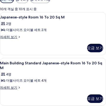
실
에
10개 객실 중 10개 표시 중
사
Japanese-
내부
1
Japanese-style Room 16 To 20 Sq M
용
style
가
2명
Room
능
더블사이즈 요이불 세트 2개
16
한
To
Japanese-
자세히 보기
필
style
20
터
Room
Sq
요금 보기
16
M
To
사
20
Main
내부
1
Sq
Main Building Standard Japanese-style Room 16 To 20 Sq
진
Building
M
M
모
자
Standard
4명
세
두
Japanese-
히
더블사이즈 요이불 세트 4개
style
보
보
Room
Main
자세히 보기
기
기
Building
16
Standard
To
요금 보기
Japanese-
20
style