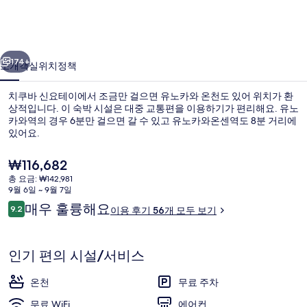
테
이
이전
다음
의
174+
소개
객실
위치
정책
사
치쿠바 신요테이에서 조금만 걸으면 유노카와 온천도 있어 위치가 환
진
상적입니다. 이 숙박 시설은 대중 교통편을 이용하기가 편리해요. 유노
카와역의 경우 6분만 걸으면 갈 수 있고 유노카와온센역도 8분 거리에
갤
있어요.
러
현
₩116,682
리
재
총 요금: ₩142,981
가
9월 6일 ~ 9월 7일
격
이
매우 훌륭해요
9.2
공중 목욕탕
이용 후기 56개 모두 보기
은
10점 만점 중 9.2점.
용
₩116,682
후
기
인기 편의 시설/서비스
온천
무료 주차
무료 WiFi
에어컨