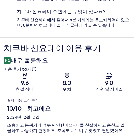
치쿠바 신요테이 주변에는 무엇이 있나요?
치쿠바 신요테이에서 걸어서 6분 거리에는 유노카와역이 있으
며, 8분이면 하코다테 열대 식물원에 가실 수 있습니다.
치쿠바 신요테이 이용 후기
이
용
매우 훌륭해요
9.2
후
이용 후기 56개
기
9.6
8.0
9.0
청결 상태
위치
직원 및 서비스
이
실제 이용 고객 후기
용
10/10 - 최고예요
후
2024년 12월 10일
조용하고 분위기가 너무 편안했어요~ 다들 친절하시고 온천도 깔
기
끔하고 사용하기 편했어요. 조식도 너무너무 맛있고 편안했어요.