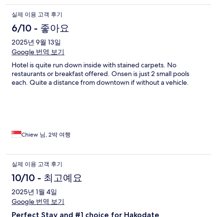
실제 이용 고객 후기
6/10 - 좋아요
2025년 9월 13일
Google 번역 보기
Hotel is quite run down inside with stained carpets. No
restaurants or breakfast offered. Onsen is just 2 small pools
each. Quite a distance from downtown if without a vehicle.
Chiew 님, 2박 여행
실제 이용 고객 후기
10/10 - 최고예요
2025년 1월 4일
Google 번역 보기
Perfect Stay and #1 choice for Hakodate