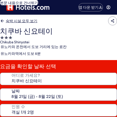
본문 내용으로 건너뛰기
앱 다운 받기
숙박 시설 모두 보기
치쿠바 신요테이
3.0
Chikuba Shinyotei
성
유노카와 온천에서 도보 거리에 있는 료칸
급
유노카와역에서 도보 6분
숙
박
요금을 확인할 날짜 선택
시
설
어디로 가세요?
날짜
인원 수