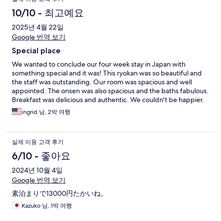
10/10 - 최고예요
2025년 4월 22일
Google 번역 보기
Special place
We wanted to conclude our four week stay in Japan with
something special and it was! This ryokan was so beautiful and
the staff was outstanding. Our room was spacious and well
appointed. The onsen was also spacious and the baths fabulous.
Breakfast was delicious and authentic. We couldn't be happier.
A wonderful memory!
ingrid 님, 2박 여행
실제 이용 고객 후기
6/10 - 좋아요
2024년 10월 4일
Google 번역 보기
素泊まりで13000円たかいね。
Kazuko 님, 1박 여행