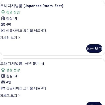
룸
트래디셔널룸 (Japanese Room, East) 
트
모
13
(JP-
트래디셔널룸 (Japanese Room, East)
래
Style,South)
두
정원 전망
자
디
보
세
침실 1개
셔
히
기
4명
보
널
기
싱글사이즈 요이불 세트 4개
룸
트
자세히 보기
(Japanese
래
Room,
디
요금 보기
East)
셔
널
사
룸
트래디셔널룸, 금연 (KIhin) | 1 개의 침
트
진
37
(Japanese
트래디셔널룸, 금연 (KIhin)
래
Room,
모
정원 전망
East)
디
두
자
침실 1개
셔
세
보
4명
히
널
기
보
싱글사이즈 요이불 세트 4개
룸,
기
트
자세히 보기
금
래
연
디