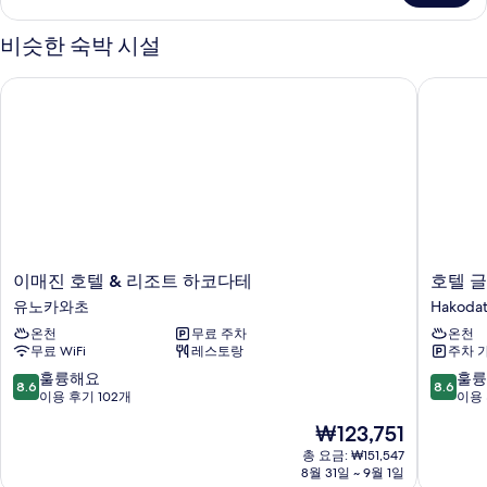
연
기
널
(JP-
룸,
비슷한 숙박 시설
금
Western
연
Style,
이매진 호텔 & 리조트 하코다테
호텔 글
(JP-
East)
Western
사
Style,
East)
진
자
모
세
히
두
보
보
기
기
이
호
이매진 호텔 & 리조트 하코다테
호텔 
매
텔
유노카와초
Hakoda
진
글
온천
무료 주차
온천
호
로
무료 WiFi
레스토랑
주차 
텔
벌
&
뷰
10
10
훌륭해요
훌륭
8.6
8.6
리
하
점
점
이용 후기 102개
이용 
조
코
만
만
현
₩123,751
트
다
점
점
재
하
테
중
중
총 요금: ₩151,547
요
코
8월 31일 ~ 9월 1일
Hakoda
8.6
8.6