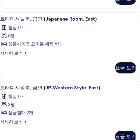
셔
연
기
널
(Japanese
룸,
트래디셔널룸, 금연 (Japanese Room, Ea
트
8
금
Room,
트래디셔널룸, 금연 (Japanese Room, East)
래
연
South)
침실 1개
(Japanese
디
사
Room,
6명
셔
South)
진
싱글사이즈 요이불 세트 6개
자
널
모
세
트
자세히 보기
룸,
두
히
래
보
금
디
보
요금 보기
기
셔
연
기
널
(Japanese
룸,
트래디셔널룸, 금연 (JP-Western Style, 
트
15
금
Room,
트래디셔널룸, 금연 (JP-Western Style, East)
래
연
East)
침실 1개
(Japanese
디
사
Room,
2명
셔
East)
진
싱글침대 2개
자
널
모
세
트
자세히 보기
룸,
두
히
래
보
금
디
보
요금 보기
기
셔