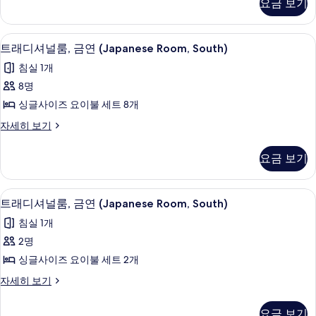
요금 보기
셔
(KIhin)
널
사
룸,
트래디셔널룸, 금연 (Japanese Room, S
트
8
금
진
트래디셔널룸, 금연 (Japanese Room, South)
래
연
모
침실 1개
(KIhin)
디
두
자
8명
셔
세
보
싱글사이즈 요이불 세트 8개
히
널
기
보
트
자세히 보기
룸,
기
래
금
디
요금 보기
셔
연
널
(Japanese
룸,
트래디셔널룸, 금연 (Japanese Room, S
트
9
금
Room,
트래디셔널룸, 금연 (Japanese Room, South)
래
연
South)
침실 1개
(Japanese
디
사
Room,
2명
셔
South)
진
싱글사이즈 요이불 세트 2개
자
널
모
세
트
자세히 보기
룸,
두
히
래
보
금
디
보
요금 보기
기