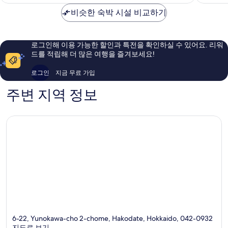
금
다
점,
점,
₩123,751
테
비슷한 숙박 시설 비교하기
훌
훌
유
륭
륭
노
해
해
카
요,
요,
로그인해 이용 가능한 할인과 특전을 확인하실 수 있어요. 리워
와
이
이
드를 적립해 더 많은 여행을 즐겨보세요!
초
용
용
후
후
로그인
지금 무료 가입
기
기
102
1,005
주변 지역 정보
개
개
6-22, Yunokawa-cho 2-chome, Hakodate, Hokkaido, 042-0932
지도로 보기