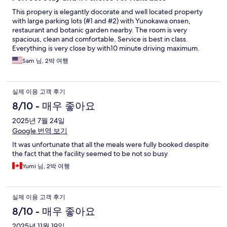
This propery is elegantly docorate and well located property
with large parking lots (#1 and #2) with Yunokawa onsen,
restaurant and botanic garden nearby. The room is very
spacious, clean and comfortable. Service is best in class.
Everything is very close by with10 minute driving maximum.
Both my wife and daughter really like the hotel. It makes this
Sam 님, 2박 여행
hotel a top choice for us.
실제 이용 고객 후기
8/10 - 매우 좋아요
2025년 7월 24일
Google 번역 보기
It was unfortunate that all the meals were fully booked despite
the fact that the facility seemed to be not so busy
Yumi 님, 2박 여행
실제 이용 고객 후기
8/10 - 매우 좋아요
2025년 11월 19일