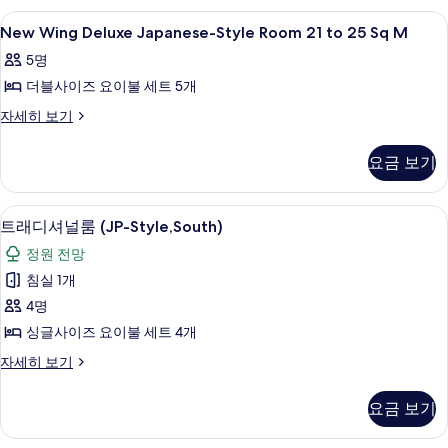
Room
Sq
New
내부
1
16
New Wing Deluxe Japanese-Style Room 21 to 25 Sq M
M
Wing
To
사
5명
20
Deluxe
Sq
진
더블사이즈 요이불 세트 5개
Japanese-
M
모
Style
New
자세히 보기
자
Wing
Room
두
세
Deluxe
히
21
요금 보기
보
Japanese-
보
to
Style
기
기
25
Room
트래디셔널룸 (JP-Style,South) | 1 개
트
6
21
Sq
트래디셔널룸 (JP-Style,South)
래
to
M
정원 전망
25
디
사
Sq
침실 1개
셔
M
진
4명
자
널
모
세
싱글사이즈 요이불 세트 4개
룸
히
두
트
자세히 보기
보
(JP-
보
래
기
Style,South)
디
기
요금 보기
셔
사
널
진