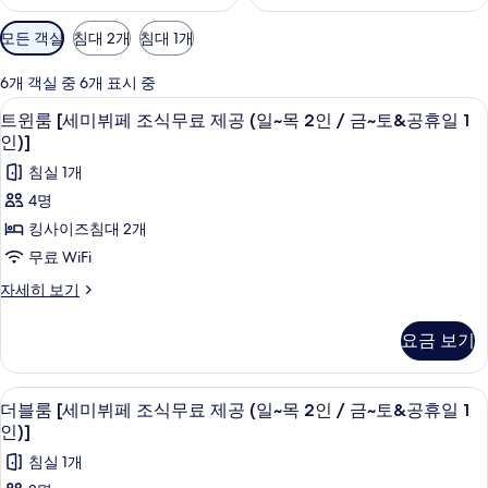
객
모든 객실
침대 2개
침대 1개
실
에
6개 객실 중 6개 표시 중
사
트윈룸 [세미뷔페 조식무료 제공 (일~목 2인
트
4
트윈룸 [세미뷔페 조식무료 제공 (일~목 2인 / 금~토&공휴일 1
용
윈
인)]
가
룸
침실 1개
능
[세
한
4명
미
필
킹사이즈침대 2개
터
뷔
무료 WiFi
페
트
자세히 보기
조
윈
룸
식
요금 보기
[세
무
미
뷔
료
더블룸 [세미뷔페 조식무료 제공 (일~목 2인
더
5
페
더블룸 [세미뷔페 조식무료 제공 (일~목 2인 / 금~토&공휴일 1
제
블
조
인)]
식
공
룸
침실 1개
무
(일
[세
료