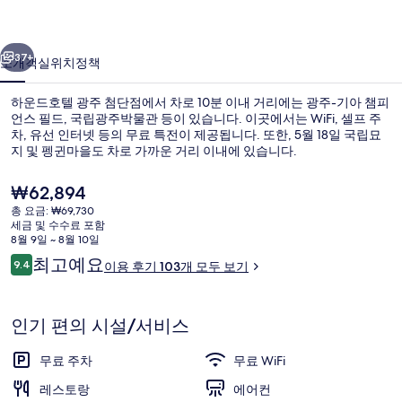
주
이전
다음
첨
37+
소개
객실
위치
정책
단
하운드호텔 광주 첨단점에서 차로 10분 이내 거리에는 광주-기아 챔피
점
언스 필드, 국립광주박물관 등이 있습니다. 이곳에서는 WiFi, 셀프 주
차, 유선 인터넷 등의 무료 특전이 제공됩니다. 또한, 5월 18일 국립묘
의
지 및 펭귄마을도 차로 가까운 거리 이내에 있습니다.
사
현
₩62,894
진
재
총 요금: ₩69,730
가
갤
세금 및 수수료 포함
격
8월 9일 ~ 8월 10일
리셉션
러
은
이
최고예요
9.4
이용 후기 103개 모두 보기
₩62,894
10점 만점 중 9.4점.
용
리
후
기
인기 편의 시설/서비스
무료 주차
무료 WiFi
레스토랑
에어컨