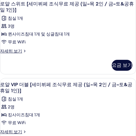
로
토
5
미
로얄 스위트 [세미뷔페 조식무료 제공 (일~목 2인 / 금~토&공휴
토
보
무
얄
&
뷔
&
일 1인)]
기
페
료
공
공
스
침실 1개
조
휴
제
휴
위
식
일
3명
공
무
일
1
트
퀸사이즈침대 1개 및 싱글침대 1개
료
인)]
(일
1
[세
제
무료 WiFi
자
~
인)]
공
미
세
로
자세히 보기
(일
목
히
사
뷔
얄
~
보
2
스
진
목
페
기
요금 보기
위
인
2
모
조
트
인
/
두
[세
식
/
오리/거위털 이불, 암막 커튼, 방음 설비, 
로
금
7
미
로얄 VIP 더블 [세미뷔페 조식무료 제공 (일~목 2인 / 금~토&공
금
보
무
얄
뷔
~
~
휴일 1인)]
기
페
료
토
VIP
토
침실 1개
조
&
제
더
&
식
공
2명
공
무
블
공
휴
킹사이즈침대 1개
료
일
(일
[세
휴
제
무료 WiFi
1
~
공
미
일
인)]
로
자세히 보기
(일
목
자
뷔