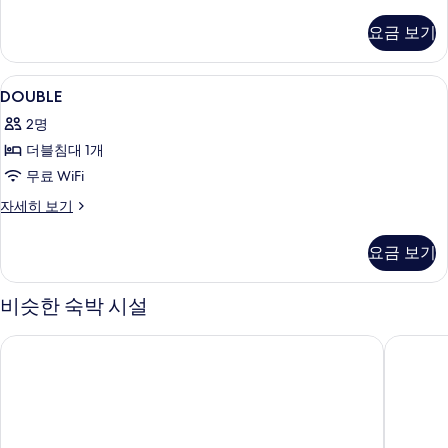
1
얄
~
세
2
VIP
인)]
페
목
히
요금 보기
더
인
2
보
사
조
블
인
기
/
진
식
[세
/
DOUBLE
오리/거위털 이불, 암막 커튼, 방음 설비, 
금
18
미
DOUBLE
금
모
무
사
뷔
~
~
2명
두
료
페
토
진
토
조
더블침대 1개
&
보
제
모
&
식
공
무료 WiFi
기
공
무
두
공
휴
료
일
(일
DOUBLE
자세히 보기
보
휴
제
1
자
~
공
기
일
인)]
세
요금 보기
목
(일
자
히
1
~
세
보
2
인)]
목
히
기
비슷한 숙박 시설
인
2
보
사
인
/
기
진
유탑 부티크 호텔 & 레지던스
L7 충장
/
금
금
모
~
~
두
토
토
&
보
&
공
기