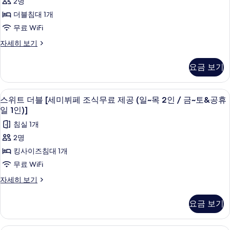
2명
~
제
미
더블침대 1개
공
목
뷔
(일
무료 WiFi
2
~
페
더
자세히 보기
인
목
조
블
2
/
룸
인
식
요금 보기
금
[세
/
무
미
금
~
뷔
료
~
스위트 더블 [세미뷔페 조식무료 제공 (일~목
스
토
5
페
스위트 더블 [세미뷔페 조식무료 제공 (일~목 2인 / 금~토&공휴
토
제
위
&
조
&
일 1인)]
식
공
공
공
트
침실 1개
무
휴
(일
휴
더
료
일
2명
~
제
일
1
블
킹사이즈침대 1개
공
인)]
목
1
[세
(일
무료 WiFi
자
2
인)]
~
미
세
스
자세히 보기
인
목
히
사
뷔
위
2
보
/
트
진
인
페
기
요금 보기
금
더
/
모
조
블
금
~
두
[세
식
~
로얄 스위트 [세미뷔페 조식무료 제공 (일~목