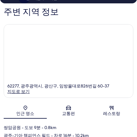
장)
개
후
동
기
주변 지역 정보
구
33
개
62277, 광주광역시, 광산구, 임방울대로826번길 60-37
지도로 보기
지도
인근 명소
교통편
레스토랑
쌍암공원
- 도보 9분
- 0.8km
광주-기아 챔피언스 필드
- 차로 16분
- 10.2km