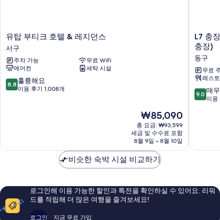
공
휴
일
휴
1
일
인)]
유
L7
유탑 부티크 호텔 & 레지던스
L7 충
자
1
탑
충
충장)
세
서구
인)]
부
장
히
동구
주차 가능
무료 WiFi
티
바
사
보
에어컨
세탁 시설
크
이
무료 
기
진
레스토
호
롯
10
훌륭해요
8.8
텔
데
점
모
이용 후기 1,008개
10
매우
9.0
&
호
만
점
이용 
두
레
텔
점
만
현
₩85,090
보
지
(구
중
점
재
던
라
8.8
중
총 요금: ₩93,599
기
요
스
마
점,
세금 및 수수료 포함
9.0
금
서
8월 9일 ~ 8월 10일
다
훌
점,
₩85,090
구
플
륭
매
비슷한 숙박 시설 비교하기
라
해
우
자
요,
훌
바
이
륭
이
용
해
로그인해 이용 가능한 할인과 특전을 확인하실 수 있어요. 리워
윈
후
요,
드를 적립해 더 많은 여행을 즐겨보세요!
덤
기
이
충
1,008
용
로그인
지금 무료 가입