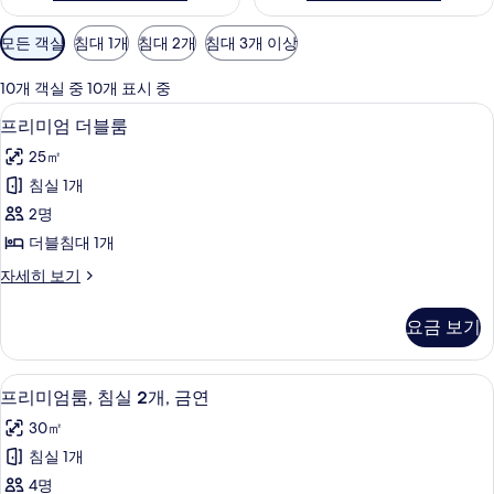
객
모든 객실
침대 1개
침대 2개
침대 3개 이상
실
에
10개 객실 중 10개 표시 중
사
프리미엄 더블룸 | 침대 시트
프
7
프리미엄 더블룸
용
리
가
25㎡
미
능
침실 1개
엄
한
2명
더
필
더블침대 1개
터
블
프
자세히 보기
룸
리
사
미
요금 보기
엄
진
더
모
블
프리미엄룸, 침실 2개, 금연 | 침대 시트
프
6
룸
프리미엄룸, 침실 2개, 금연
두
리
자
보
30㎡
세
미
히
기
침실 1개
엄
보
4명
기