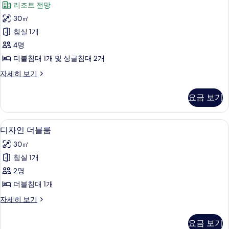
리조트 전망
히
트
보
30㎡
룸,
기
침실 1개
침
4명
실
더블침대 1개 및 싱글침대 2개
2
컴
자세히 보기
개,
포
금
트
요금 보기
룸,
연
침
사
실
디자인 더블룸 | 침대 시트
디
6
2
진
디자인 더블룸
자
개,
모
30㎡
금
인
두
연
침실 1개
더
자
보
2명
세
블
기
히
더블침대 1개
룸
보
디
자세히 보기
기
사
자
진
인
요금 보기
더