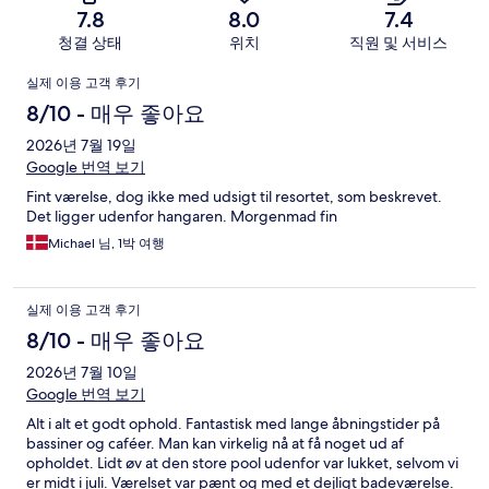
7.8
8.0
7.4
청결 상태
위치
직원 및 서비스
이
실제 이용 고객 후기
용
8/10 - 매우 좋아요
후
2026년 7월 19일
Google 번역 보기
기
Fint værelse, dog ikke med udsigt til resortet, som beskrevet.
Det ligger udenfor hangaren. Morgenmad fin
Michael 님, 1박 여행
실제 이용 고객 후기
8/10 - 매우 좋아요
2026년 7월 10일
Google 번역 보기
Alt i alt et godt ophold. Fantastisk med lange åbningstider på
bassiner og caféer. Man kan virkelig nå at få noget ud af
opholdet. Lidt øv at den store pool udenfor var lukket, selvom vi
er midt i juli. Værelset var pænt og med et dejligt badeværelse.