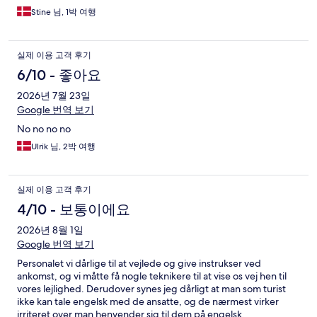
Stine 님, 1박 여행
실제 이용 고객 후기
6/10 - 좋아요
2026년 7월 23일
Google 번역 보기
No no no no
Ulrik 님, 2박 여행
실제 이용 고객 후기
4/10 - 보통이에요
2026년 8월 1일
Google 번역 보기
Personalet vi dårlige til at vejlede og give instrukser ved
ankomst, og vi måtte få nogle teknikere til at vise os vej hen til
vores lejlighed. Derudover synes jeg dårligt at man som turist
ikke kan tale engelsk med de ansatte, og de nærmest virker
irriteret over man henvender sig til dem på engelsk.