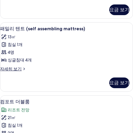
이
mattress)
직
요금 보기
사
텐
트
진
(self
침대 시트
패
모
3
assembling
패밀리 텐트 (self assembling mattress)
밀
mattress)
두
13㎡
자
리
보
세
침실 1개
텐
히
기
4명
보
트
기
싱글침대 4개
(self
패
자세히 보기
assembling
밀
mattress)
리
요금 보기
사
텐
트
진
(self
컴포트 더블룸 | 침대 시트
컴
모
5
assembling
컴포트 더블룸
포
mattress)
두
리조트 전망
자
트
보
세
21㎡
더
히
기
침실 1개
보
블
기