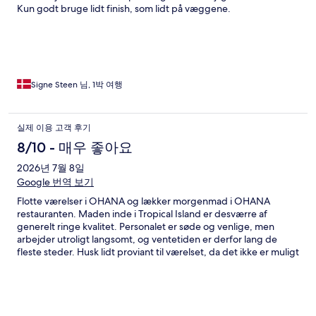
Kun godt bruge lidt finish, som lidt på væggene.
Morgenbuffeten var overraskende god, er glad for at vi købte
den med hjemmefra.
Signe Steen 님, 1박 여행
실제 이용 고객 후기
8/10 - 매우 좋아요
2026년 7월 8일
Google 번역 보기
Flotte værelser i OHANA og lækker morgenmad i OHANA
restauranten. Maden inde i Tropical Island er desværre af
generelt ringe kvalitet. Personalet er søde og venlige, men
arbejder utroligt langsomt, og ventetiden er derfor lang de
fleste steder. Husk lidt proviant til værelset, da det ikke er muligt
at købe noget i hangaren.