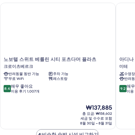
개
보
노보텔 스위트 베를린 시티 포츠다머 플라츠
아디나 
자
기
세
히
보
기
노
아
노보텔 스위트 베를린 시티 포츠다머 플라츠
아디나
보
디
크로이츠베르크
미테
텔
나
반려동물 동반 가능
주차 가능
수영장
스
아
무료 WiFi
레스토랑
반려동
위
파
트
트
10
10
매우 좋아요
매우
8.4
9.2
베
먼
점
점
이용 후기 1,007개
이용 
를
트
만
만
린
호
점
점
현
₩137,885
시
텔
중
중
재
티
베
8.4
9.2
총 요금: ₩158,602
요
포
를
점,
점,
세금 및 수수료 포함
금
츠
8월 30일 ~ 8월 31일
린
매
매
₩137,885
다
미
우
우
머
비슷한 숙박 시설 비교하기
테
좋
훌