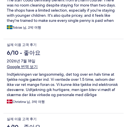
The staff could definitely benefit from a charm course! There
was no room cleaning despite staying for more than two days.
The shops have a limited selection, especially if you're staying
with younger children. It's also quite pricey, and it feels like
they're trained to make sure every single penny is paid when
buying food or other items (they even opened our candy bag to
Tobias 님, 2박 여행
check that we hadn't added anything else 😅). Otherwise, it's a
nice place to visit with children, with plenty of activities and lots
to explore.
실제 이용 고객 후기
6/10 - 좋아요
2026년 7월 18일
Google 번역 보기
Indtjekningen var langsommelig, det tog over en halv time at
tjekke nogle gæster ind. Vi ventede over 1.5 time, selvom der
ikke var ret mange foran os. Vi kunne ikke tjekke ind elektronisk
desværre. Udtjekning gik hurtigere, men igen blev vi mødt af
skærme der ikke virkede og personale med dårlige
sprogkundskaber. Selve opholdet har været ok. Værelset
Christina 님, 3박 여행
levede op til forventningerne og der var masser af
bademuligheder og forlystelser i tropical island.
실제 이용 고객 후기