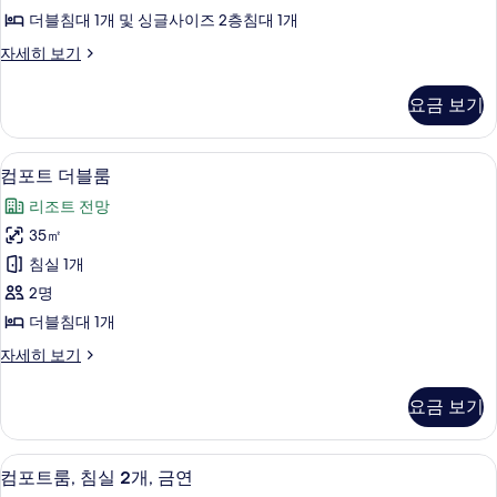
룸,
더블침대 1개 및 싱글사이즈 2층침대 1개
침
프
자세히 보기
실
리
2
미
요금 보기
엄
개,
룸,
금
침
침대 시트
컴
5
실
연
컴포트 더블룸
포
2
사
리조트 전망
개,
트
진
금
35㎡
더
연
모
침실 1개
자
블
두
세
2명
룸
히
보
더블침대 1개
보
사
기
기
컴
자세히 보기
진
포
모
트
요금 보기
더
두
블
보
룸
어린이 테마룸
컴
4
자
컴포트룸, 침실 2개, 금연
기
포
세