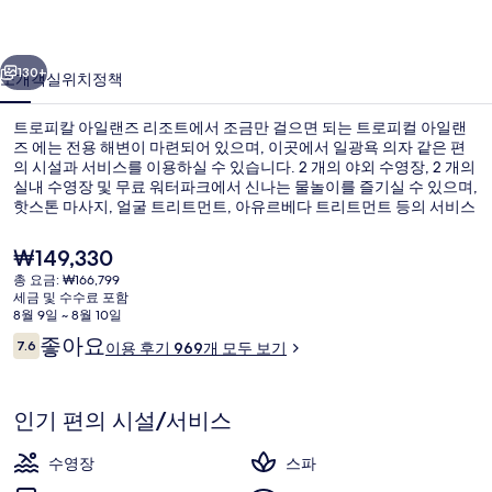
일
랜
이전
다음
즈
130+
소개
객실
위치
정책
의
트로피칼 아일랜즈 리조트에서 조금만 걸으면 되는 트로피컬 아일랜
사
즈 에는 전용 해변이 마련되어 있으며, 이곳에서 일광욕 의자 같은 편
의 시설과 서비스를 이용하실 수 있습니다. 2 개의 야외 수영장, 2 개의
진
실내 수영장 및 무료 워터파크에서 신나는 물놀이를 즐기실 수 있으며,
갤
핫스톤 마사지, 얼굴 트리트먼트, 아유르베다 트리트먼트 등의 서비스
를 제공하는 스파에서 느긋하게 휴식을 취하실 수 있습니다. Tropical
러
Garden에서는 점심 및 저녁 식사를 제공합니다. 기타 편의 시설과 서
현
₩149,330
비스로는 4 개의 바/라운지, 무료 키즈 클럽, 헬스클럽 등이 마련되어
재
리
총 요금: ₩166,799
있습니다.
가
세금 및 수수료 포함
2 개의 실내 수영장, 2 개의 야외 수영장
격
8월 9일 ~ 8월 10일
은
이
좋아요
7.6
이용 후기 969개 모두 보기
₩149,330
10점 만점 중 7.6점.
용
후
기
인기 편의 시설/서비스
수영장
스파