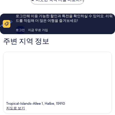
플
미
아
륭
라
테
요,
해
츠
이
요,
로그인해 이용 가능한 할인과 특전을 확인하실 수 있어요. 리워
크
용
이
드를 적립해 더 많은 여행을 즐겨보세요!
로
후
용
이
기
후
로그인
지금 무료 가입
츠
1,007
기
베
개
1,138
주변 지역 정보
르
개
크
Tropical-Islands-Allee 1, Halbe, 15910
지도로 보기