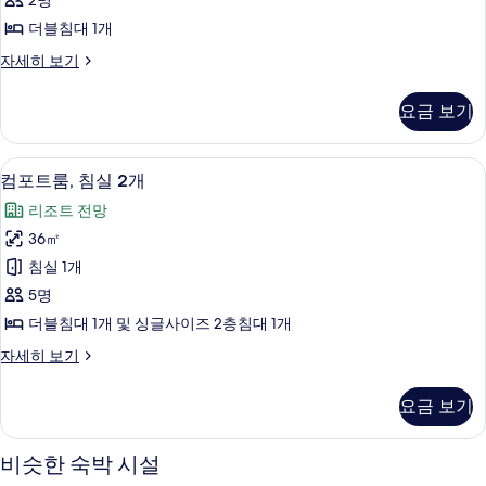
2명
룸
더블침대 1개
사
컴
자세히 보기
진
포
모
트
요금 보기
더
두
블
보
룸
컴포트룸, 침실 2개 | 침대 시트
컴
5
자
컴포트룸, 침실 2개
기
포
세
리조트 전망
히
트
보
36㎡
룸,
기
침실 1개
침
5명
실
더블침대 1개 및 싱글사이즈 2층침대 1개
2
컴
자세히 보기
개
포
사
트
요금 보기
룸,
진
침
모
실
비슷한 숙박 시설
2
두