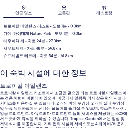
지도
인근 명소
교통편
레스토랑
트로피칼 아일랜즈 리조트
- 도보 1분
- 0.0km
다메-하이데제 Nature Park
- 도보 1분
- 0.0km
테우피쳐 세
- 차로 24분
- 27.0km
샤무트제지
- 차로 48분
- 59.8km
슈프레발트 테르메
- 차로 54분
- 61.8km
이 숙박 시설에 대한 정보
트로피컬 아일랜즈
트로피칼 아일랜즈 리조트에서 조금만 걸으면 되는 트로피컬 아일랜즈 에
는 전용 해변이 마련되어 있으며, 이곳에서 일광욕 의자 같은 편의 시설과
서비스를 이용하실 수 있습니다. 2 개의 야외 수영장, 2 개의 실내 수영장
및 무료 워터파크에서 신나는 물놀이를 즐기실 수 있으며, 핫스톤 마사지,
얼굴 트리트먼트, 아유르베다 트리트먼트 등의 서비스를 제공하는 스파에
서 느긋하게 휴식을 취하실 수 있습니다. Tropical Garden에서는 점심 및
저녁 식사를 제공합니다. 기타 편의 시설과 서비스로는 4 개의 바/라운지,