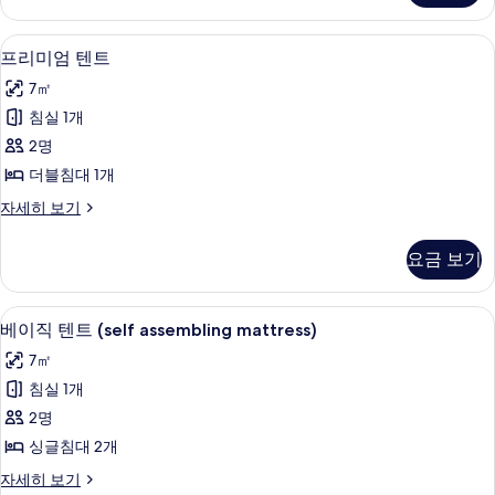
모
블
두
룸
프리미엄 텐트 | 침대 시트
프
4
자
프리미엄 텐트
보
리
세
기
7㎡
히
미
보
침실 1개
엄
기
2명
텐
더블침대 1개
트
프
자세히 보기
사
리
진
미
요금 보기
엄
모
텐
두
트
침대 시트
베
3
자
베이직 텐트 (self assembling mattress)
보
이
세
기
7㎡
히
직
보
침실 1개
텐
기
2명
트
싱글침대 2개
(self
베
자세히 보기
assembling