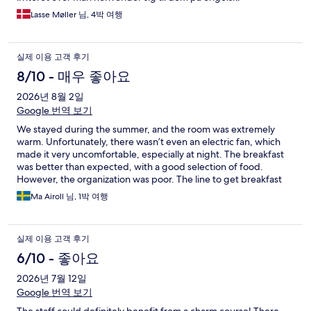
Lasse Møller 님, 4박 여행
실제 이용 고객 후기
8/10 - 매우 좋아요
2026년 8월 2일
Google 번역 보기
We stayed during the summer, and the room was extremely
warm. Unfortunately, there wasn’t even an electric fan, which
made it very uncomfortable, especially at night. The breakfast
was better than expected, with a good selection of food.
However, the organization was poor. The line to get breakfast
was very long, and everyone had to queue in the same line. It
Ma Airoll 님, 1박 여행
would be much better if they created separate lines for food
and drinks or divided the stations to make the process faster
and less crowded.
실제 이용 고객 후기
6/10 - 좋아요
2026년 7월 12일
Google 번역 보기