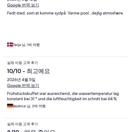
Google 번역 보기
Fedt sted, som at komme sydpå. Varme pool , dejlig atmosfære.
Tanja 님, 1박 여행
실제 이용 고객 후기
10/10 - 최고예요
2026년 4월 5일
Google 번역 보기
Frühstücksbuffet war ausreichend, die wassertemperatur lag
konstant bei 31 * und die luftfeuchtigkeit im schnitt bei 64 %
Beatrice 님, 2박 여행
실제 이용 고객 후기