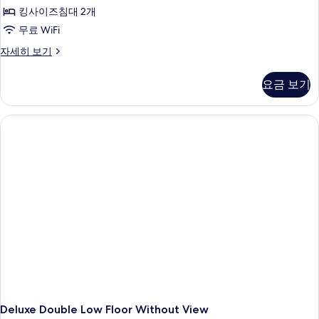
킹사이즈침대 2개
사
무료 WiFi
진
모
Deluxe
자세히 보기
Twin
두
Room
요금 보기
보
자
세
기
히
보
기
Deluxe Double Low Floor Without View