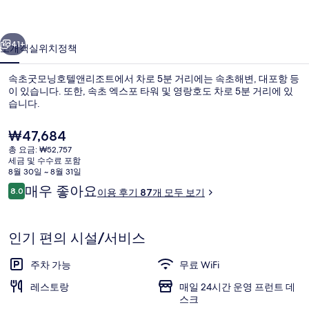
텔
이전
다음
앤
41+
소개
객실
위치
정책
리
속초굿모닝호텔앤리조트에서 차로 5분 거리에는 속초해변, 대포항 등
조
이 있습니다. 또한, 속초 엑스포 타워 및 영랑호도 차로 5분 거리에 있
습니다.
트
의
현
₩47,684
재
사
총 요금: ₩52,757
가
세금 및 수수료 포함
격
진
8월 30일 ~ 8월 31일
은
이
매우 좋아요
8.0
이용 후기 87개 모두 보기
외관
갤
₩47,684
10점 만점 중 8.0점.
용
러
후
기
인기 편의 시설/서비스
리
주차 가능
무료 WiFi
레스토랑
매일 24시간 운영 프런트 데
스크