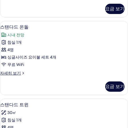
밀
뷰
리
요금 보기
투
사
룸
진
마
스탠다드 온돌 | 무료 WiFi, 침대 시트
스
1
운
스탠다드 온돌
모
탠
틴
두
시내 전망
뷰
다
자
보
침실 1개
드
세
기
4명
히
온
보
싱글사이즈 요이불 세트 4개
돌
기
무료 WiFi
사
스
자세히 보기
진
탠
모
다
요금 보기
드
두
온
보
돌
스탠다드 트윈 | 무료 WiFi, 침대 시트
스
2
자
스탠다드 트윈
기
탠
세
30㎡
히
다
보
침실 1개
드
기
4명