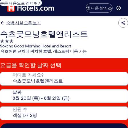
본문 내용으로 건너뛰기
앱 다운 받기
숙박 시설 모두 보기
속초굿모닝호텔앤리조트
3.0
Sokcho Good Morning Hotel and Resort
성
속초해변 근처에 위치한 호텔, 레스토랑 이용 가능
급
숙
요금을 확인할 날짜 선택
박
시
어디로 가세요?
설
날짜
인원 수