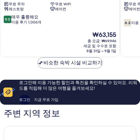
무료 주차
무료 WiFi
무료 
즈
리
레스토랑
에어컨
에어컨
호
조
텔
트
10
매우 훌륭해요
9.0
10
속
속
점
이용 후기 1,006개
6.2
이용 
점
초
초
만
만
시
속
점
현
₩63,155
점
초
중
재
총 요금: ₩69,946
중
시
9.0
요
세금 및 수수료 포함
6.2
점,
금
8월 31일 ~ 9월 1일
점,
매
₩63,155
이
우
비슷한 숙박 시설 비교하기
용
훌
후
륭
기
해
로그인해 이용 가능한 할인과 특전을 확인하실 수 있어요. 리워
469
요,
드를 적립해 더 많은 여행을 즐겨보세요!
개
이
용
로그인
지금 무료 가입
후
기
주변 지역 정보
1,006
개