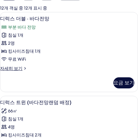
실
에
12개 객실 중 12개 표시 중
사
무료 WiFi, 침대 시트
디
4
디럭스 더블 · 바다전망
용
럭
가
부분 바다 전망
스
능
침실 1개
더
한
2명
블
필
킹사이즈침대 1개
터
·
무료 WiFi
바
디
자세히 보기
다
럭
전
스
요금 보기
더
망
블
사
·
디럭스 트윈 (바다전망랜덤 배정) | 무료 W
디
3
바
진
디럭스 트윈 (바다전망랜덤 배정)
럭
다
모
66㎡
전
스
두
망
침실 1개
트
자
보
4명
세
윈
기
히
킹사이즈침대 2개