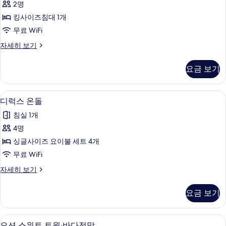
진
망
2명
드
(X)
모
킹사이즈침대 1개
자
더
두
세
무료 WiFi
블
히
보
스
자세히 보기
보
사
기
탠
기
진
다
요금 보기
드
모
더
두
블
디럭스 온돌 | 무료 WiFi, 침대 시트
디
5
자
디럭스 온돌
보
럭
세
기
침실 1개
히
스
보
4명
온
기
싱글사이즈 요이불 세트 4개
돌
무료 WiFi
사
디
자세히 보기
진
럭
모
스
요금 보기
온
두
돌
보
자
오션 스위트 트윈·바다전망 | 무료 WiFi,
오
4
세
오션 스위트 트윈·바다전망