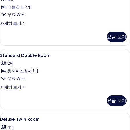
트
더블침대 2개
윈
무료 WiFi
사
스
자세히 보기
진
탠
모
다
요금 보기
드
두
트
보
윈
Standard
무료 WiFi, 침대 시트
2
자
Standard Double Room
기
Double
세
2명
히
Room
보
킹사이즈침대 1개
사
기
무료 WiFi
진
모
Standard
자세히 보기
Double
두
Room
요금 보기
보
자
세
기
히
Deluxe
무료 WiFi, 침대 시트
3
보
Deluxe Twin Room
Twin
기
4명
Room