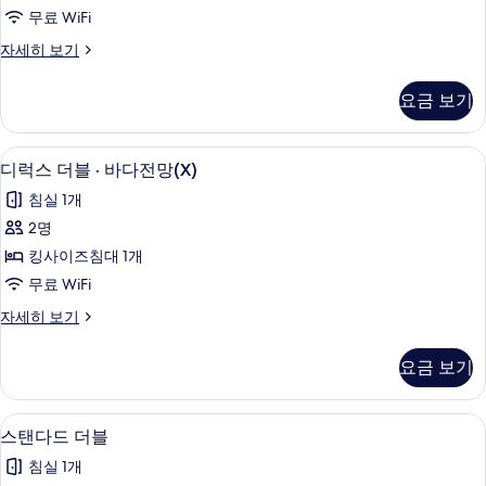
(바
보
무료 WiFi
기
다
디
자세히 보기
전
럭
망
스
요금 보기
트
랜
윈
덤
(바
무료 WiFi, 침대 시트
디
1
다
디럭스 더블 · 바다전망(X)
배
럭
전
정)
침실 1개
망
스
랜
사
2명
더
덤
진
킹사이즈침대 1개
배
블
정)
모
무료 WiFi
·
자
두
디
자세히 보기
세
바
럭
보
히
다
스
보
요금 보기
기
더
전
기
블
망
·
무료 WiFi, 침대 시트
스
1
바
(X)
스탠다드 더블
탠
다
사
침실 1개
전
다