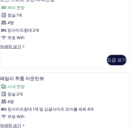
기
션
히
바다 전망
보
스
기
침실 1개
위
4명
트
킹사이즈침대 2개
트
무료 WiFi
윈
오
자세히 보기
·
션
바
스
요금 보기
위
다
트
전
트
패밀리 투룸 마운틴뷰 | 무료 WiFi, 침대
패
4
윈
망
패밀리 투룸 마운틴뷰
밀
·
사
시내 전망
바
리
진
다
침실 2개
투
전
모
6명
망
룸
두
자
킹사이즈침대 1개 및 싱글사이즈 요이불 세트 4개
마
세
보
무료 WiFi
히
운
기
보
패
자세히 보기
틴
기