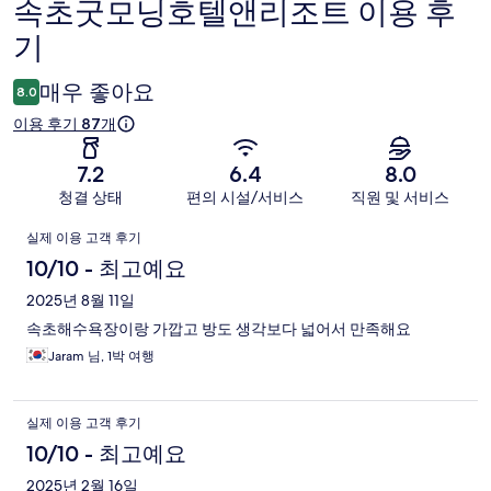
속초굿모닝호텔앤리조트 이용 후
이
기
용
후
매우 좋아요
8.0
기
이용 후기 87개
7.2
6.4
8.0
청결 상태
편의 시설/서비스
직원 및 서비스
이
실제 이용 고객 후기
용
10/10 - 최고예요
후
2025년 8월 11일
속초해수욕장이랑 가깝고 방도 생각보다 넓어서 만족해요
기
Jaram 님, 1박 여행
실제 이용 고객 후기
10/10 - 최고예요
2025년 2월 16일