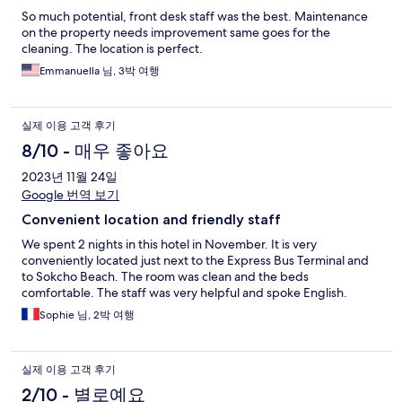
So much potential, front desk staff was the best. Maintenance
on the property needs improvement same goes for the
cleaning. The location is perfect.
Emmanuella 님, 3박 여행
실제 이용 고객 후기
8/10 - 매우 좋아요
2023년 11월 24일
Google 번역 보기
Convenient location and friendly staff
We spent 2 nights in this hotel in November. It is very
conveniently located just next to the Express Bus Terminal and
to Sokcho Beach. The room was clean and the beds
comfortable. The staff was very helpful and spoke English.
Sophie 님, 2박 여행
실제 이용 고객 후기
2/10 - 별로예요