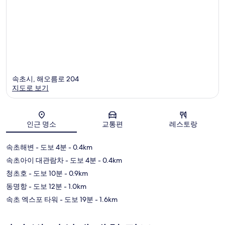
속초시, 해오름로 204
지도로 보기
지도
인근 명소
교통편
레스토랑
속초해변
- 도보 4분
- 0.4km
속초아이 대관람차
- 도보 4분
- 0.4km
청초호
- 도보 10분
- 0.9km
동명항
- 도보 12분
- 1.0km
속초 엑스포 타워
- 도보 19분
- 1.6km