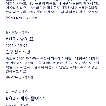
어컨이 약하고, 샤워 물빨이 약해요.. 네식구가 물빨이 약해서 씻는
데 오래걸려요.. 그거 빼고는 직원들도 친절하시고,저희는 3박했
는데 시트교환 쓰레기통비우기 수건까지 잘 해주셨어요.. 준성수
기였는데 금액도 만족 스러웠엉ᆢㄷ
hee jung 님, 3박 여행
실제 이용 고객 후기
6/10 - 좋아요
2025년 2월 9일
침구 청소 요망
속초해수욕장과 가까운 근접성 때문에 선택했는데 침구상태가 너
무 별로에요. 덮으려고 할 때마다 커버는 겉돌며 자꾸 벗겨지고 펄
럭일 때마다 먼지가 얼마나 나는지ㅜ 난방은 더워서 추위 걱정은
안하셔도 돼요.
MINA 님, 2박 여행
실제 이용 고객 후기
8/10 - 매우 좋아요
2022년 6월 28일