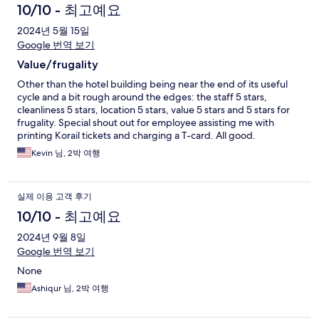
10/10 - 최고예요
2024년 5월 15일
Google 번역 보기
Value/frugality
Other than the hotel building being near the end of its useful
cycle and a bit rough around the edges: the staff 5 stars,
cleanliness 5 stars, location 5 stars, value 5 stars and 5 stars for
frugality. Special shout out for employee assisting me with
printing Korail tickets and charging a T-card. All good.
Kevin 님, 2박 여행
실제 이용 고객 후기
10/10 - 최고예요
2024년 9월 8일
Google 번역 보기
None
Ashiqur 님, 2박 여행