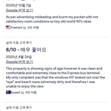
2025년 10월 7일
Google 번역 보기
As per advertising misleading and burnt my pocket with not
satisfactory room conditions so tiny old world 90's vibes
Prashant 님, 2박 여행
실제 이용 고객 후기
8/10 - 매우 좋아요
2025년 4월 26일
Google 번역 보기
This property is showing signs of age however it was clean and
comfortable and extremely close to the Express bus terminal.
My only complaint was that the windows thT looked out over the
"eye" and beach were extremely dirty and therefore I was
unable to enjoy the view
Russell 님, 3박 여행
실제 이용 고객 후기