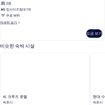
2명
킹사이즈침대 1개
무료 WiFi
Deluxe
자세히 보기
Double
Low
요금 보기
Floor
Without
View
비슷한 숙박 시설
자
세
씨 크루즈 호텔
현대 수 
히
보
기
씨
현
씨 크루즈 호텔
현대 수
크
대
속초시
속초시
루
수