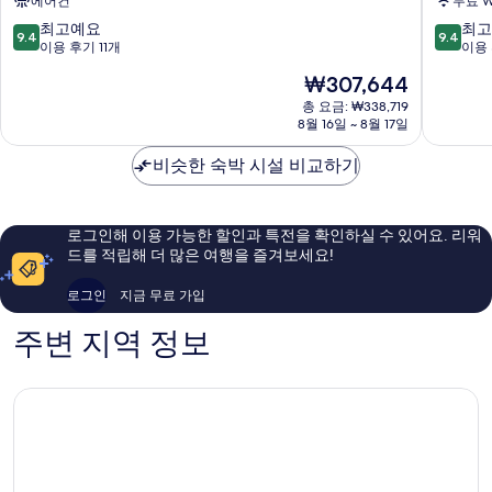
에어컨
무료 W
쿠
쿠
보
보
10
10
최고예요
최고
9.4
9.4
코
소
점
점
이용 후기 11개
이용 
묘
우
만
만
현
₩307,644
인
지
점
점
재
Koya
인
중
중
총 요금: ₩338,719
요
8월 16일 ~ 8월 17일
Koya
9.4
9.4
금
점,
점,
₩307,644
비슷한 숙박 시설 비교하기
최
최
고
고
예
예
요,
요,
로그인해 이용 가능한 할인과 특전을 확인하실 수 있어요. 리워
이
이
드를 적립해 더 많은 여행을 즐겨보세요!
용
용
후
후
로그인
지금 무료 가입
기
기
11
122
주변 지역 정보
개
개