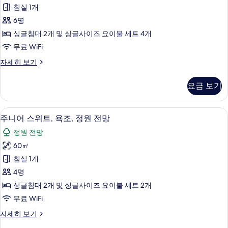
스
자
기
침실 1개
세
위
히
6명
트,
보
싱글침대 2개 및 싱글사이즈 요이불 세트 4개
기
전
무료 WiFi
용
럭
자세히 보기
욕
셔
실,
리
요금 보기
스
정
위
원
트,
주니어 스위트, 욕조, 정원 전망 | 객실 
주
6
전
주니어 스위트, 욕조, 정원 전망
전
니
용
망
정원 전망
욕
어
실,
사
60㎡
스
정
진
침실 1개
원
위
전
모
4명
트,
망
두
싱글침대 2개 및 싱글사이즈 요이불 세트 2개
자
욕
보
무료 WiFi
세
조,
히
기
주
자세히 보기
보
정
니
기