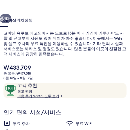
에
이전
다음
코
113+
소개
객실
위치
정책
인
코야산 슈쿠보 에코인에서는 도보로 15분 이내 거리에 가루카야도 사
의
찰 및 곤고부지 사원도 있어 위치가 아주 좋습니다. 이곳에서는 WiFi
및 셀프 주차의 무료 특전을 이용하실 수 있습니다. 기타 편의 시설과
사
서비스로는 테라스 및 정원도 있습니다. 많은 분들이 이곳의 친절한 고
진
객 서비스에 굉장히 만족했습니다.
갤
현
₩433,709
재
러
총 요금: ₩477,518
가
8월 16일 ~ 8월 17일
럭셔리 스위트, 전용 욕실, 정원 전망 |
리
격
이
10
고객 추천
은
용
최
점
최고 평점
₩433,709
고
이용 후기 289개 모두 보기
후
만
기
점
평
중
인기 편의 시설/서비스
점
9.4
점,
무료 주차
무료 WiFi
고