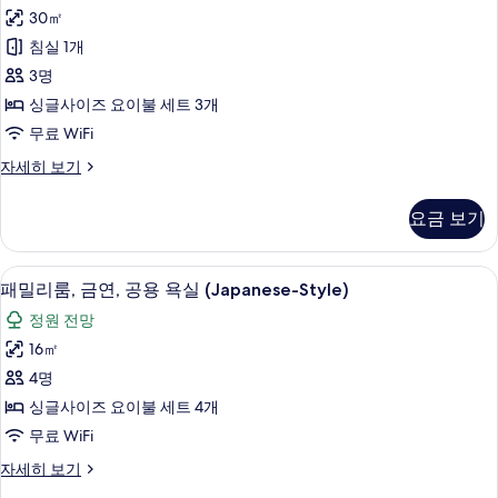
리
View)
욕
30㎡
어
실
사
침실 1개
(Japanese-
룸,
진
Style,
3명
금
Courtyard
모
싱글사이즈 요이불 세트 3개
View)
연,
두
무료 WiFi
자
욕
세
보
슈
자세히 보기
히
조
기
피
보
사
리
기
요금 보기
어
진
룸,
모
금
패밀리룸, 금연, 공용 욕실 (Japanese-
패
6
연,
패밀리룸, 금연, 공용 욕실 (Japanese-Style)
두
밀
욕
보
정원 전망
조
리
자
기
16㎡
룸,
세
4명
히
금
보
싱글사이즈 요이불 세트 4개
연,
기
무료 WiFi
공
패
자세히 보기
용
밀