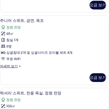
욕
리
요금 보기
룸,
실
금
(Japanese-
연,
주니어 스위트, 금연, 욕조 | 객실 내 금
주
8
공
Style)
주니어 스위트, 금연, 욕조
니
용
사
정원 전망
욕
어
진
실
65㎡
스
(Japanese-
모
침실 1개
Style)
위
두
자
6명
트,
세
보
싱글침대 2개 및 싱글사이즈 요이불 세트 4개
히
금
기
무료 WiFi
보
연,
기
주
자세히 보기
욕
니
조
어
요금 보기
스
사
위
진
트,
럭셔리 스위트, 전용 욕실, 정원 전망 | 
럭
14
금
럭셔리 스위트, 전용 욕실, 정원 전망
모
셔
연,
두
정원 전망
욕
리
조
보
100㎡