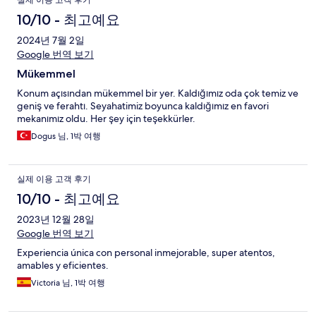
실제 이용 고객 후기
10/10 - 최고예요
2024년 7월 2일
Google 번역 보기
Mükemmel
Konum açısından mükemmel bir yer. Kaldığımız oda çok temiz ve
geniş ve ferahtı. Seyahatimiz boyunca kaldığımız en favori
mekanımız oldu. Her şey için teşekkürler.
Dogus 님, 1박 여행
실제 이용 고객 후기
10/10 - 최고예요
2023년 12월 28일
Google 번역 보기
Experiencia única con personal inmejorable, super atentos,
amables y eficientes.
Victoria 님, 1박 여행