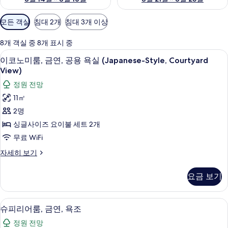
객
모든 객실
침대 2개
침대 3개 이상
실
에
8개 객실 중 8개 표시 중
사
이코노미룸, 금연, 공용 욕실 (Japanese-
이
5
이코노미룸, 금연, 공용 욕실 (Japanese-Style, Courtyard
용
코
View)
가
노
정원 전망
능
미
한
11㎡
룸,
필
2명
터
금
싱글사이즈 요이불 세트 2개
연,
무료 WiFi
공
이
자세히 보기
용
코
노
욕
요금 보기
미
실
룸,
금
(Japanese-
슈피리어룸, 금연, 욕조 | 객실 내 금고,
슈
8
연,
슈피리어룸, 금연, 욕조
Style,
피
공
Courtyard
정원 전망
용