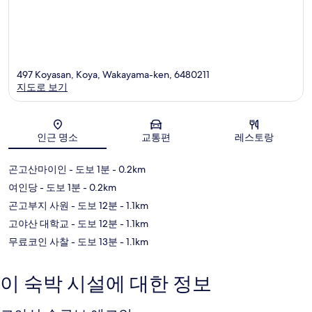
497 Koyasan, Koya, Wakayama-ken, 6480211
지도로 보기
지도
인근 명소
교통편
레스토랑
곤고산마이인
- 도보 1분
- 0.2km
여인당
- 도보 1분
- 0.2km
곤고부지 사원
- 도보 12분
- 1.1km
고야산 대학교
- 도보 12분
- 1.1km
무료코인 사찰
- 도보 13분
- 1.1km
이 숙박 시설에 대한 정보