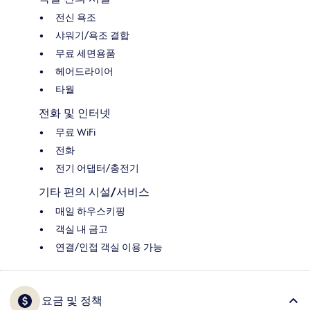
전신 욕조
샤워기/욕조 결합
무료 세면용품
헤어드라이어
타월
전화 및 인터넷
무료 WiFi
전화
전기 어댑터/충전기
기타 편의 시설/서비스
매일 하우스키핑
객실 내 금고
연결/인접 객실 이용 가능
요금 및 정책