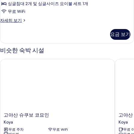
금
기
싱글침대 2개 및 싱글사이즈 요이불 세트 1개
연,
무료 WiFi
욕
컴
자세히 보기
조
포
사
트
요금 보기
룸,
진
금
모
연,
비슷한 숙박 시설
욕
두
조
고야산 슈쿠보 코묘인
고야산 
보
자
세
기
히
보
기
고
고
고야산 슈쿠보 코묘인
고야산
야
야
Koya
Koya
산
산
무료 주차
무료 WiFi
무료 
슈
슈