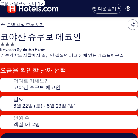
본문 내용으로 건너뛰기
앱 다운 받기
숙박 시설 모두 보기
코야산 슈쿠보 에코인
3.0
Koyasan Syukubo Ekoin
성
가루카야도 사찰에서 조금만 걸으면 되고 산에 있는 게스트하우스
급
숙
요금을 확인할 날짜 선택
박
시
어디로 가세요?
설
날짜
인원 수