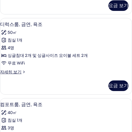
원
어
요금 보기
스
전
위
망
트,
디럭스룸, 금연, 욕조 | 객실 내 금고, 
디
5
욕
디럭스룸, 금연, 욕조
사
럭
조,
진
50㎡
정
스
원
모
침실 1개
룸,
전
두
4명
망
금
자
보
싱글침대 2개 및 싱글사이즈 요이불 세트 2개
연,
세
기
무료 WiFi
히
욕
보
디
자세히 보기
조
기
럭
사
스
요금 보기
룸,
진
금
모
연,
컴포트룸, 금연, 욕조 | 객실에서 보이는
컴
5
욕
컴포트룸, 금연, 욕조
두
포
조
보
40㎡
자
트
세
기
침실 1개
룸,
히
3명
보