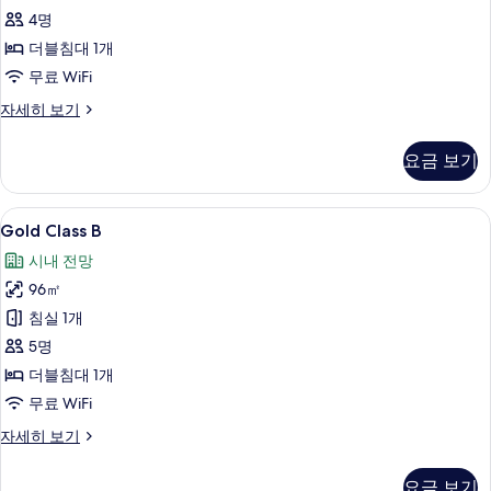
4명
모
더블침대 1개
두
무료 WiFi
보
기
Gold
자세히 보기
Class
A
요금 보기
자
세
히
Gold
객실에서 보이는 전망
7
보
Gold Class B
Class
기
시내 전망
B
96㎡
사
침실 1개
진
5명
모
더블침대 1개
두
무료 WiFi
보
기
Gold
자세히 보기
Class
B
요금 보기