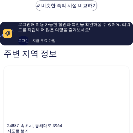
아
우
비슷한 숙박 시설 비교하기
요,
훌
이
륭
용
해
로그인해 이용 가능한 할인과 특전을 확인하실 수 있어요. 리워
후
요,
드를 적립해 더 많은 여행을 즐겨보세요!
기
이
1,000
용
로그인
지금 무료 가입
개
후
기
주변 지역 정보
1,006
개
24887, 속초시, 동해대로 3964
지도로 보기