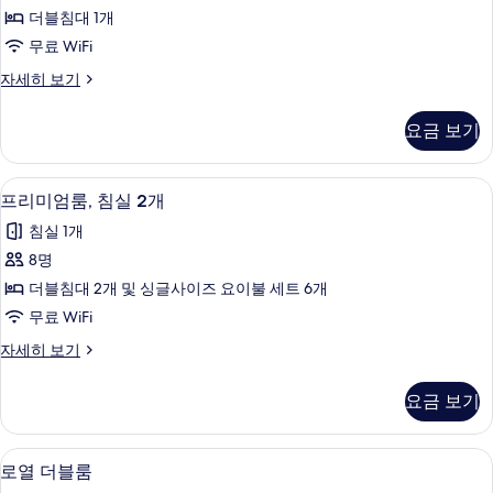
더블침대 1개
두
무료 WiFi
보
Royal
자세히 보기
기
Class
자
요금 보기
세
히
보
프리미엄룸, 침실 2개 | 무료 WiFi
프
11
기
프리미엄룸, 침실 2개
리
침실 1개
미
8명
엄
더블침대 2개 및 싱글사이즈 요이불 세트 6개
룸,
무료 WiFi
침
프
자세히 보기
실
리
2
미
요금 보기
엄
개
룸,
사
침
로열 더블룸 | 무료 WiFi
로
7
실
진
로열 더블룸
열
2