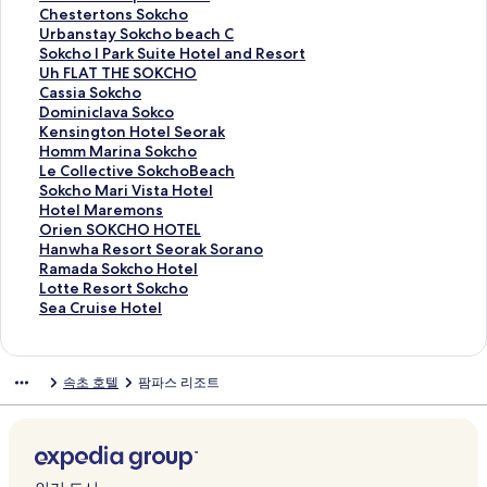
s
o
e
a
o
i
o
t
i
C
Chestertons Sokcho
i
r
s
M
M
s
k
a
s
h
U
Urbanstay Sokcho beach C
o
t
o
o
a
e
s
s
e
e
r
S
Sokcho I Park Suite Hotel and Resort
n
e
r
u
r
H
a
u
n
s
b
o
U
Uh FLAT THE SOKCHO
페
l
t
n
i
o
n
i
O
t
a
k
h
C
Cassia Sokcho
이
페
e
t
n
t
S
t
c
e
n
c
F
a
D
Dominiclava Sokco
지
이
l
a
a
e
p
e
e
r
s
h
L
s
o
K
Kensington Hotel Seorak
를
지
페
i
B
l
a
S
a
t
t
o
A
s
m
e
H
Homm Marina Sokcho
여
를
이
n
a
페
t
o
n
o
a
I
T
i
i
n
o
L
Le Collective SokchoBeach
는
여
지
a
y
이
e
k
p
n
y
P
T
a
n
s
m
e
S
Sokcho Mari Vista Hotel
링
는
를
n
h
지
l
c
a
s
S
a
H
S
i
i
m
C
o
H
Hotel Maremons
크
링
여
d
o
를
페
h
r
S
o
r
E
o
c
n
M
o
k
o
O
Orien SOKCHO HOTEL
크
는
S
t
여
이
o
k
o
k
k
S
k
l
g
a
l
c
t
r
H
Hanwha Resort Seorak Sorano
링
e
e
는
지
W
H
k
c
S
O
c
a
t
r
l
h
e
i
a
R
Ramada Sokcho Hotel
크
a
l
링
를
o
o
c
h
u
K
h
v
o
i
e
o
l
e
n
a
L
Lotte Resort Sokcho
D
페
크
여
r
t
h
o
i
C
o
a
n
n
c
M
M
n
w
m
o
S
Sea Cruise Hotel
a
이
는
l
e
o
b
t
H
페
S
H
a
t
a
a
S
h
a
t
e
e
지
링
d
l
페
e
e
O
이
o
o
S
i
r
r
O
a
d
t
a
p
를
크
S
페
이
a
H
페
지
k
t
o
v
i
e
K
R
a
e
C
속초 호텔
팜파스 리조트
o
여
k
이
지
c
o
이
를
c
e
k
e
V
m
C
e
S
R
r
P
는
y
지
를
h
t
지
여
o
l
c
S
i
o
H
s
o
e
u
o
링
페
를
여
C
e
를
는
페
S
h
o
s
n
O
o
k
s
i
r
크
이
여
는
페
l
여
링
이
e
o
k
t
s
H
r
c
o
s
t
지
는
링
이
a
는
크
지
o
페
c
a
페
O
t
h
r
e
페
를
링
크
지
n
링
를
r
이
h
H
이
T
S
o
t
H