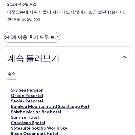
2024년 6월 9일
다좋았는데 사워기 물이 세게 나오지 않아서 조금 불편 했습니다.
은하 님, 2박 여행
541개 이용 후기 모두 보기
계속 둘러보기
숙소
S
Sky Sea Pension
k
G
Green Resortel
y
r
S
Seolak Resortel
S
e
e
B
Benikea Mountain and Sea Daepo Port
e
e
o
e
S
Sokcho Marina Bay hotel
a
n
l
n
o
S
Sunrise Hotel
P
R
a
i
k
u
C
Cheoksan Spatel
e
e
k
k
c
n
h
S
Sotasuite Sokcho World Sky
n
s
R
e
h
r
e
o
R
Risen Oceanpark Hotel