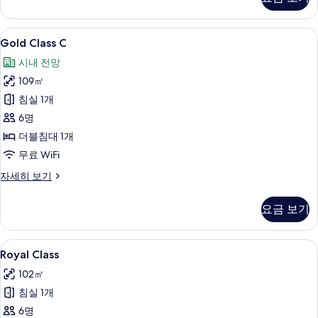
자
세
히
Gold
Gold Class C | 객실에서 보이는 전망
7
보
Gold Class C
Class
기
시내 전망
C
109㎡
사
침실 1개
진
6명
모
더블침대 1개
두
무료 WiFi
보
기
Gold
자세히 보기
Class
C
요금 보기
자
세
히
Royal
Royal Class | 무료 WiFi
9
보
Royal Class
Class
기
102㎡
사
침실 1개
진
6명
모