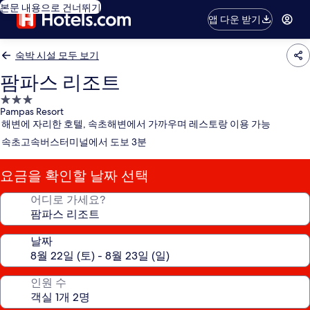
본문 내용으로 건너뛰기
앱 다운 받기
숙박 시설 모두 보기
팜파스 리조트
3.0
Pampas Resort
성
해변에 자리한 호텔, 속초해변에서 가까우며 레스토랑 이용 가능
급
속초고속버스터미널에서 도보 3분
숙
박
요금을 확인할 날짜 선택
시
설
어디로 가세요?
날짜
인원 수