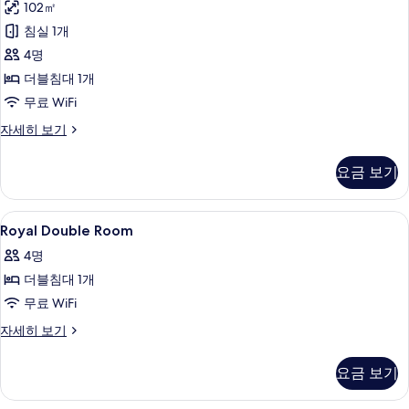
모
102㎡
개
더
두
자
침실 1개
블
세
보
4명
히
룸
기
보
더블침대 1개
사
기
무료 WiFi
진
로
자세히 보기
모
열
두
더
요금 보기
블
보
룸
기
자
Royal
무료 WiFi
7
세
Royal Double Room
Double
히
4명
보
Room
기
더블침대 1개
사
무료 WiFi
진
모
Royal
자세히 보기
Double
두
Room
요금 보기
보
자
세
기