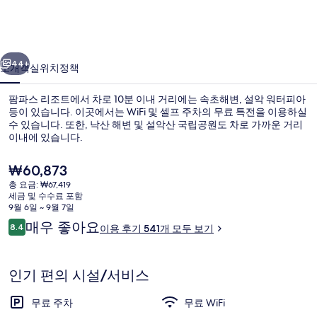
트
의
이전
다음
사
44+
소개
객실
위치
정책
진
팜파스 리조트에서 차로 10분 이내 거리에는 속초해변, 설악 워터피아
갤
등이 있습니다. 이곳에서는 WiFi 및 셀프 주차의 무료 특전을 이용하실
수 있습니다. 또한, 낙산 해변 및 설악산 국립공원도 차로 가까운 거리
러
이내에 있습니다.
리
현
₩60,873
재
총 요금: ₩67,419
가
세금 및 수수료 포함
격
9월 6일 ~ 9월 7일
숙박 시설 정면 - 저녁/밤
은
이
매우 좋아요
8.4
이용 후기 541개 모두 보기
₩60,873
10점 만점 중 8.4점.
용
후
기
인기 편의 시설/서비스
무료 주차
무료 WiFi