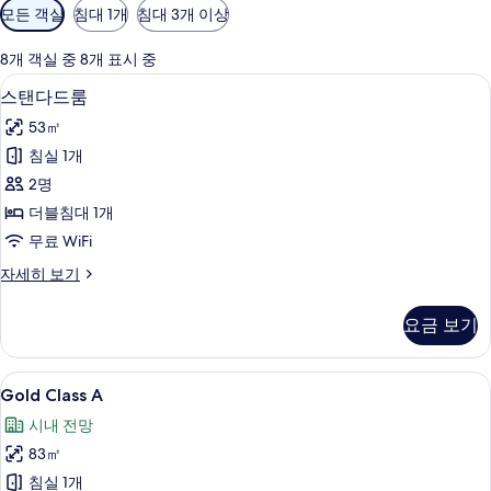
객
모든 객실
침대 1개
침대 3개 이상
실
에
8개 객실 중 8개 표시 중
사
스탠다드룸 | 무료 WiFi
스
8
스탠다드룸
용
탠
가
53㎡
다
능
침실 1개
드
한
2명
룸
필
더블침대 1개
터
사
무료 WiFi
진
스
자세히 보기
모
탠
두
다
요금 보기
드
보
룸
기
자
Gold
Gold Class A | 무료 WiFi
6
세
Gold Class A
Class
히
시내 전망
보
A
기
83㎡
사
침실 1개
진