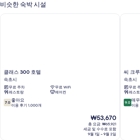
히
비슷한 숙박 시설
보
기
클래스 300 호텔
씨 크루즈
클
씨
클래스 300 호텔
씨 크루
래
크
속초시
속초시
스
루
무료 주차
무료 WiFi
무료 
300
즈
레스토랑
에어컨
레스토
호
호
텔
텔
10
10
좋아요
매우
7.0
9.0
속
속
점
점
이용 후기 1,000개
이용 
초
초
만
만
시
시
점
현
점
₩53,670
중
재
중
총 요금: ₩65,921
7.0
요
9.0
세금 및 수수료 포함
점,
금
점,
9월 1일 ~ 9월 2일
좋
₩53,670
매