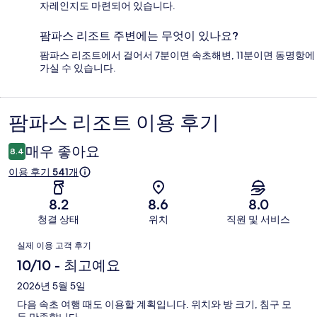
자레인지도 마련되어 있습니다.
팜파스 리조트 주변에는 무엇이 있나요?
팜파스 리조트에서 걸어서 7분이면 속초해변, 11분이면 동명항에
가실 수 있습니다.
팜파스 리조트 이용 후기
이
용
매우 좋아요
8.4
후
이용 후기 541개
기
8.2
8.6
8.0
청결 상태
위치
직원 및 서비스
이
실제 이용 고객 후기
용
10/10 - 최고예요
후
2026년 5월 5일
다음 속초 여행 때도 이용할 계획입니다. 위치와 방 크기, 침구 모
기