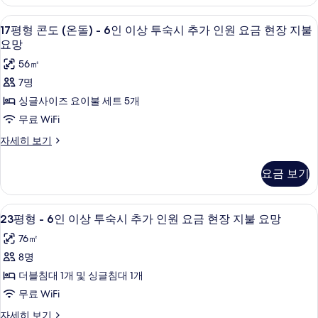
기
도
요
현
이
(침
금
17
17평형 콘도 (온돌) - 6인 이상 투숙시 추
장
6
대)
상
17평형 콘도 (온돌) - 6인 이상 투숙시 추가 인원 요금 현장 지불
현
평
-
지
장
요망
투
4
지
형
불
56㎡
숙
인
불
콘
이
요
요
7명
시
상
도
망
망
싱글사이즈 요이불 세트 5개
추
투
자
(온
사
숙
무료 WiFi
세
가
시
돌)
히
진
인
17
자세히 보기
추
보
-
평
모
가
기
원
6
형
인
두
요금 보기
요
콘
원
인
보
도
요
금
이
(온
금
기
23
23평형 - 6인 이상 투숙시 추가 인원 요금
현
6
돌)
상
23평형 - 6인 이상 투숙시 추가 인원 요금 현장 지불 요망
현
평
-
장
장
투
76㎡
6
지
형
지
숙
인
8명
불
-
이
불
요
시
더블침대 1개 및 싱글침대 1개
6
상
망
요
추
투
무료 WiFi
자
인
망
숙
세
가
이
23
자세히 보기