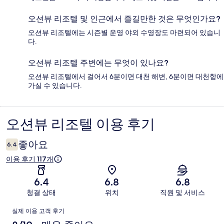
오션뷰 리조텔 및 인근에서 즐길만한 것은 무엇인가요?
오션뷰 리조텔에는 시즌별 운영 야외 수영장도 마련되어 있습니
다.
오션뷰 리조텔 주변에는 무엇이 있나요?
오션뷰 리조텔에서 걸어서 6분이면 대천 해변, 6분이면 대천항에
가실 수 있습니다.
오션뷰 리조텔 이용 후기
이
용
좋아요
6.4
후
이용 후기 117개
기
6.4
6.8
6.8
청결 상태
위치
직원 및 서비스
이
실제 이용 고객 후기