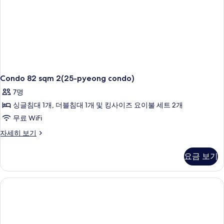
원
가
진
보
요
인
기
모
원
금
요
두
현
금
보
현
장
장
기
지
지
불
Condo 82 sqm 2(25-pyeong condo)
불
요
요
7명
망
자
망
싱글침대 1개, 더블침대 1개 및 킹사이즈 요이불 세트 2개
세
사
무료 WiFi
히
진
보
Condo
자세히 보기
기
82
모
sqm
요금 보기
두
2(25-
pyeong
보
condo)
기
자
세
히
보
기