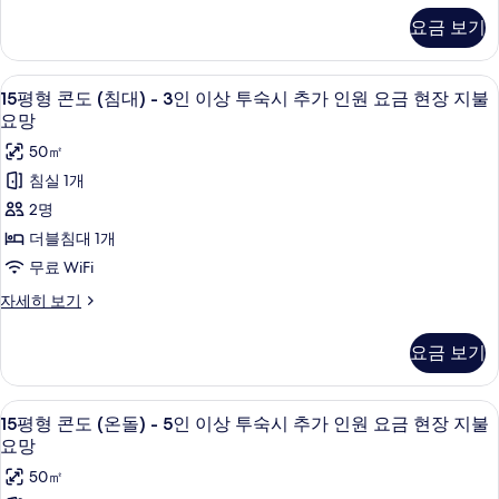
가
4
형
요
인
요금 보기
인
호
원
금
텔
요
이
형
현
금
15
15평형 콘도 (침대) - 3인 이상 투숙시 
상
6
-
15평형 콘도 (침대) - 3인 이상 투숙시 추가 인원 요금 현장 지불
현
장
평
4
투
요망
장
지
인
형
지
숙
50㎡
이
불
불
콘
상
시
침실 1개
요
요
투
도
망
추
2명
숙
망
자
(침
가
시
더블침대 1개
세
사
추
대)
히
인
무료 WiFi
가
진
보
-
원
인
15
자세히 보기
기
모
3
원
평
요
요
인
두
형
금
요금 보기
금
콘
이
보
현
현
도
상
기
장
(침
장
15
15평형 콘도 (온돌) - 5인 이상 투숙시 추
지
6
대)
투
15평형 콘도 (온돌) - 5인 이상 투숙시 추가 인원 요금 현장 지불
불
평
지
-
요망
숙
요
3
형
불
망
50㎡
시
인
콘
요
자