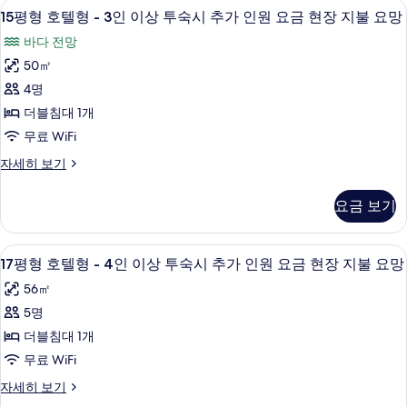
사
15
15평형 호텔형 - 3인 이상 투숙시 추가 인
7
15평형 호텔형 - 3인 이상 투숙시 추가 인원 요금 현장 지불 요망
용
평
가
바다 전망
형
능
50㎡
호
한
4명
텔
필
더블침대 1개
터
형
무료 WiFi
-
15
자세히 보기
3
평
인
형
요금 보기
이
호
텔
상
형
17
17평형 호텔형 - 4인 이상 투숙시 추가 인
투
6
-
17평형 호텔형 - 4인 이상 투숙시 추가 인원 요금 현장 지불 요망
평
3
숙
56㎡
인
형
시
이
5명
호
상
추
더블침대 1개
투
텔
가
숙
무료 WiFi
형
인
시
17
자세히 보기
-
추
원
평