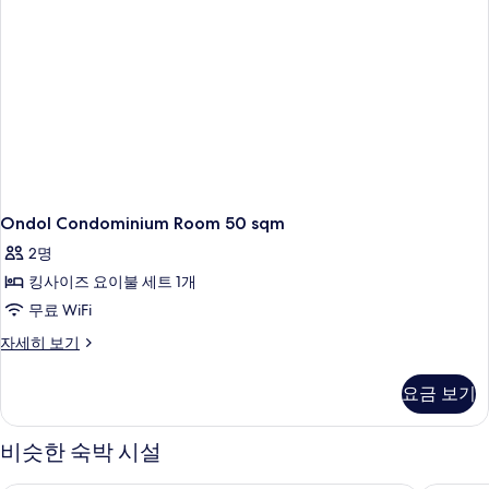
기
Ondol Condominium Room 50 sqm
2명
킹사이즈 요이불 세트 1개
무료 WiFi
Ondol
자세히 보기
Condominium
Room
요금 보기
50
sqm
자
비슷한 숙박 시설
세
히