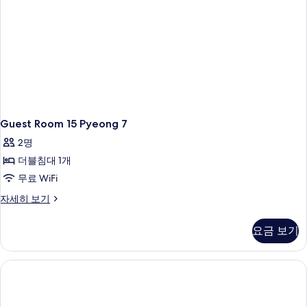
Guest Room 15 Pyeong 7
2명
더블침대 1개
무료 WiFi
Guest
자세히 보기
Room
15
요금 보기
Pyeong
7
자
세
히
보