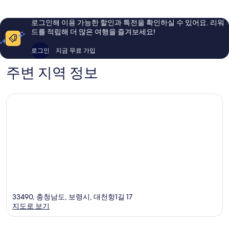
요,
요,
이
이
용
용
로그인해 이용 가능한 할인과 특전을 확인하실 수 있어요. 리워
후
후
드를 적립해 더 많은 여행을 즐겨보세요!
기
기
53
77
로그인
지금 무료 가입
개
개
주변 지역 정보
33490, 충청남도, 보령시, 대천항1길 17
지도로 보기