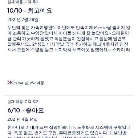
실제 이용 고객 후기
10/10 - 최고예요
2021년 7월 28일
두번째 찾은 가족여행인데 이번에도 만족이예요~~ 사람 붐비지 않
아 조용하고 수영장 있어서 아이들 신나게 잘 놀았어요~ 오래된만
큼 관리 깨끗하게 잘했고 직원분들이 친절하시고 질문에 답변도
잘해주세요.. 2박3일 마지막날 금액 추가하고 체크아웃시간 연장
해서 오전에 수영장 놀고 느지막히 체크아웃 잘했어요~~스카이 라
운지 전망도 좋고 바람도 좋고~~ 만족스럽게 잘 쉬다 왔어요~~ 강
추예요!!
ROSA 님, 2박 여행
실제 이용 고객 후기
6/10 - 좋아요
2021년 4월 14일
한마디로 기대가 크면 실망이큽니다. 노후화로 시스템이 구형입니
다. 욕조 없고, 변기도 구형, 휴대폰충전기도 없습니다. 개별난방