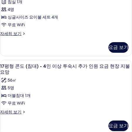
이
침실 1개
추
세
상
도
망
4명
히
가
투
(온
사
보
숙
싱글사이즈 요이불 세트 4개
인
기
시
돌)
진
무료 WiFi
원
추
-
모
가
요
15
자세히 보기
5
두
인
평
금
원
인
형
보
요금 보기
요
현
콘
이
기
금
도
장
상
현
(온
17
17평형 콘도 (침대) - 4인 이상 투숙시 추
지
장
6
돌)
투
17평형 콘도 (침대) - 4인 이상 투숙시 추가 인원 요금 현장 지불
지
평
-
불
요망
숙
불
5
형
요
요
56㎡
시
인
콘
망
이
망
5명
추
자
상
도
사
더블침대 1개
세
가
투
(침
히
진
숙
무료 WiFi
인
보
시
대)
모
기
원
17
자세히 보기
추
-
평
두
가
요
4
형
인
보
요금 보기
금
콘
원
인