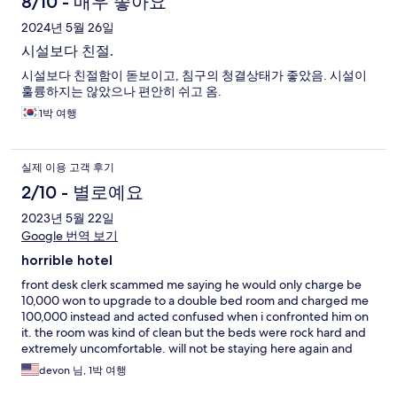
용
8/10 - 매우 좋아요
후
2024년 5월 26일
시설보다 친절.
기
시설보다 친절함이 돋보이고, 침구의 청결상태가 좋았음. 시설이
훌륭하지는 않았으나 편안히 쉬고 옴.
1박 여행
실제 이용 고객 후기
2/10 - 별로예요
2023년 5월 22일
Google 번역 보기
horrible hotel
front desk clerk scammed me saying he would only charge be
10,000 won to upgrade to a double bed room and charged me
100,000 instead and acted confused when i confronted him on
it. the room was kind of clean but the beds were rock hard and
extremely uncomfortable. will not be staying here again and
would not recommend anybody else staying here.
devon 님, 1박 여행