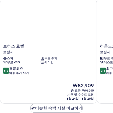
로하스 호텔
하운드호
보
기
로
하
로하스 호텔
하운드
하
운
보령시
보령시
스
드
스파
무료 주차
무료 
호
호
무료 WiFi
에어컨
레스토
텔
텔
보
대
10
10
훌륭해요
최고
8.6
9.4
령
천
점
점
이용 후기 53개
이용 
시
해
만
만
수
점
점
현
₩82,909
욕
중
중
재
총 요금: ₩91,545
장
8.6
9.4
요
세금 및 수수료 포함
보
점,
점,
금
8월 24일 ~ 8월 25일
령
훌
최
₩82,909
시
륭
고
비슷한 숙박 시설 비교하기
해
예