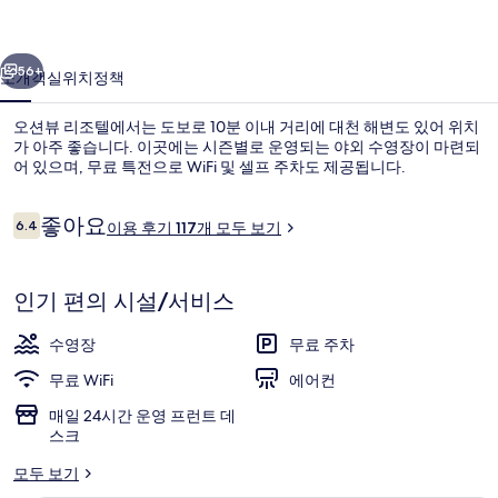
의
이전
다음
사
56+
소개
객실
위치
정책
진
오션뷰 리조텔에서는 도보로 10분 이내 거리에 대천 해변도 있어 위치
갤
가 아주 좋습니다. 이곳에는 시즌별로 운영되는 야외 수영장이 마련되
어 있으며, 무료 특전으로 WiFi 및 셀프 주차도 제공됩니다.
러
리
이
좋아요
6.4
이용 후기 117개 모두 보기
10점 만점 중 6.4점.
용
후
기
인기 편의 시설/서비스
시즌별로 운영되는 야외 수영장
수영장
무료 주차
무료 WiFi
에어컨
매일 24시간 운영 프런트 데
스크
모두 보기