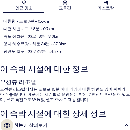
지도
인근 명소
교통편
레스토랑
대천항
- 도보 7분
- 0.6km
대천 해변
- 도보 8분
- 0.7km
죽도 상화원
- 차로 13분
- 9.3km
꽃지 해수욕장
- 차로 34분
- 37.3km
안면도 항구
- 차로 49분
- 51.3km
이 숙박 시설에 대한 정보
오션뷰 리조텔
오션뷰 리조텔에서는 도보로 10분 이내 거리에 대천 해변도 있어 위치가
아주 좋습니다. 이곳에는 시즌별로 운영되는 야외 수영장이 마련되어 있으
며, 무료 특전으로 WiFi 및 셀프 주차도 제공됩니다.
이 숙박 시설에 대한 상세 정보
한눈에 살펴보기