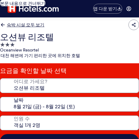
본문 내용으로 건너뛰기
앱 다운 받기
숙박 시설 모두 보기
오션뷰 리조텔
3.0
Oceanview Resortel
성
대천 해변에 가기 편리한 곳에 위치한 호텔
급
숙
요금을 확인할 날짜 선택
박
시
어디로 가세요?
설
날짜
인원 수