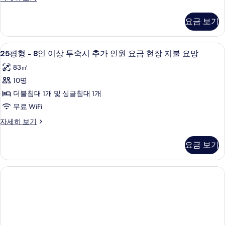
시
히
사
평
인
추
상
보
형
진
가
기
원
요금 보기
투
-
인
모
요
6
원
숙
인
두
요
금
25
방음 설비, 무료 WiFi
시
6
이
25평형 - 8인 이상 투숙시 추가 인원 요금 현장 지불 요망
금
보
평
현
상
추
현
83㎡
기
투
형
장
장
가
숙
10명
지
-
지
시
인
불
더블침대 1개 및 싱글침대 1개
8
추
불
요
원
가
무료 WiFi
인
망
요
요
인
자
이
25
자세히 보기
원
망
세
금
평
요
상
히
사
형
현
금
요금 보기
보
투
-
진
현
기
장
8
장
숙
모
인
지
지
시
이
두
불
불
상
추
요
보
요
투
망
가
숙
기
자
망
시
인
세
사
추
히