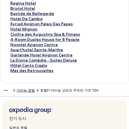
C
이
o
E
P
e
e
n
e
r
o
R
Regina Hotel
e
지
i
D
o
A
s
o
l
c
w
e
B
Bristol Hotel
n
를
t
'
n
v
t
n
D
u
o
g
r
B
Bastide de Bellegarde
t
여
r
E
t
i
e
G
a
r
o
i
i
a
H
Hotel De Cambis
r
는
e
N
d
g
r
r
n
e
l
n
s
s
o
K
Kyriad Avignon Palais Des Papes
e
링
S
T
'
n
n
a
i
A
A
a
t
t
t
y
H
Hotel Mignon
G
크
t
R
A
o
P
n
e
v
v
H
o
i
e
r
o
C
Cloître des Augustins Spa & Fitness
a
L
A
v
n
l
d
l
i
i
o
l
d
l
i
t
l
4
4-Room Duplex House for 8 People
r
o
I
i
C
u
H
i
g
g
t
H
e
D
a
e
o
-
N
Novotel Avignon Centre
e
u
G
g
e
s
o
A
n
n
e
o
d
e
d
l
î
R
o
A
Apart'hotel Sainte-Marthe
페
i
U
n
n
L
t
v
o
o
l
t
e
C
A
M
t
o
v
p
G
Garlande Hotel Avignon Centre
이
s
E
o
t
e
e
i
n
n
페
e
B
a
v
i
r
o
o
a
a
L
La Divine Comédie - Suites Deluxe
지
페
S
n
r
L
l
g
T
페
이
l
e
m
i
g
e
m
t
r
r
a
H
Hôtel Canto Cigalo
를
이
페
C
e
a
페
n
G
이
지
페
l
b
g
n
d
D
e
t
l
D
ô
M
Mas des Retrouvailles
여
지
이
e
P
v
이
o
V
지
를
이
l
i
n
o
e
u
l
'
a
i
t
a
는
를
지
n
a
a
지
n
H
를
여
지
e
s
o
n
s
p
A
h
n
v
e
s
링
여
를
t
l
r
를
페
o
여
는
를
g
페
n
페
A
l
v
o
d
i
l
d
아비뇽 호텔
호텔F1 아비뇽 상트르 쿠르틴 가르 TGV
크
는
여
r
a
i
여
이
t
는
링
여
a
이
P
이
u
e
i
t
e
n
C
e
링
는
e
i
n
는
지
e
링
크
는
r
지
a
지
g
x
g
e
H
e
a
s
크
링
페
s
페
링
를
l
크
링
d
를
l
를
u
H
n
l
o
C
n
R
크
이
d
이
크
여
e
크
e
여
a
여
s
o
o
S
t
o
t
e
지
e
지
는
t
페
는
i
는
t
u
n
a
e
m
o
t
를
s
를
링
S
이
링
s
링
i
s
C
i
l
é
C
r
인기 도시
여
P
여
크
p
지
크
D
크
n
e
e
n
A
d
i
o
는
a
는
a
를
e
s
f
n
t
v
i
g
u
일본의 호텔