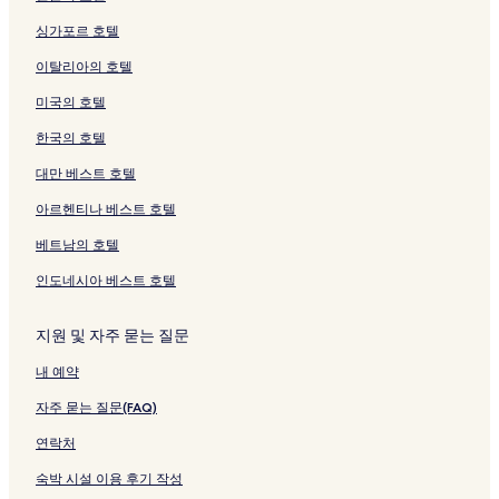
링
p
링
페
여
s
S
o
t
e
i
e
a
v
싱가포르 호텔
크
e
크
이
는
P
p
r
r
-
g
-
l
a
s
지
링
a
a
8
e
M
n
S
o
i
이탈리아의 호텔
페
를
크
p
&
P
페
a
o
u
페
l
이
여
e
F
e
이
r
n
i
이
l
미국의 호텔
지
는
s
i
o
지
t
C
t
지
e
를
링
페
t
p
를
h
e
e
를
s
한국의 호텔
여
크
이
n
l
여
e
n
s
여
페
는
지
e
e
는
페
t
D
는
이
대만 베스트 호텔
링
를
s
페
링
이
r
e
링
지
아르헨티나 베스트 호텔
크
여
s
이
크
지
e
l
크
를
는
페
지
를
페
u
여
베트남의 호텔
링
이
를
여
이
x
는
크
지
여
는
지
e
링
인도네시아 베스트 호텔
를
는
링
를
페
크
여
링
크
여
이
는
크
는
지
지원 및 자주 묻는 질문
링
링
를
내 예약
크
크
여
는
자주 묻는 질문(FAQ)
링
크
연락처
숙박 시설 이용 후기 작성