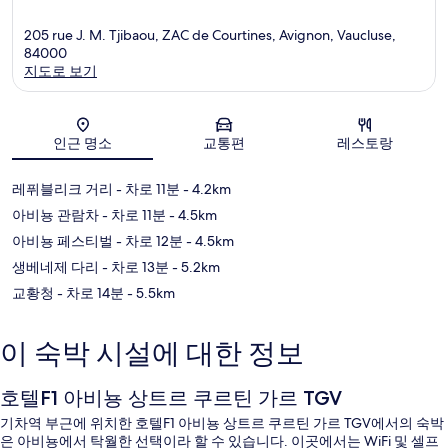
205 rue J. M. Tjibaou, ZAC de Courtines, Avignon, Vaucluse,
84000
지도로 보기
지도
인근 명소
교통편
레스토랑
레퓌블리크 거리
- 차로 11분
- 4.2km
아비뇽 관람차
- 차로 11분
- 4.5km
아비뇽 페스티벌
- 차로 12분
- 4.5km
생베네제 다리
- 차로 13분
- 5.2km
교황청
- 차로 14분
- 5.5km
이 숙박 시설에 대한 정보
호텔F1 아비뇽 상트르 쿠르틴 가르 TGV
기차역 부근에 위치한 호텔F1 아비뇽 상트르 쿠르틴 가르 TGV에서의 숙박
은 아비뇽에서 탁월한 선택이라 할 수 있습니다. 이곳에서는 WiFi 및 셀프