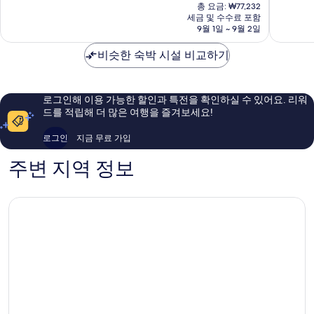
재
노
노
중
중
총 요금: ₩77,232
요
르
세금 및 수수료 포함
르
8.0
8.2
금
9월 1일 ~ 9월 2일
드
드
점,
점,
₩66,867
지
지
매
매
비슷한 숙박 시설 비교하기
구
구
우
우
좋
좋
아
아
요,
요,
로그인해 이용 가능한 할인과 특전을 확인하실 수 있어요. 리워
이
이
드를 적립해 더 많은 여행을 즐겨보세요!
용
용
후
후
로그인
지금 무료 가입
기
기
246
1,220
주변 지역 정보
개
개