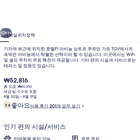
비
뇽
상
이전
다음
트
57+
소개
객실
위치
정책
르
기차역 부근에 위치한 호텔F1 아비뇽 상트르 쿠르틴 가르 TGV에서의
쿠
숙박은 아비뇽에서 탁월한 선택이라 할 수 있습니다. 이곳에서는 WiFi
르
및 셀프 주차의 무료 특전이 제공됩니다. 기타 편의 시설과 서비스로는
테라스 및 정원도 있습니다.
틴
현
₩52,816
가
재
총 요금: ₩61,010
르
가
세금 및 수수료 포함
격
8월 30일 ~ 8월 31일
TGV
외관
은
이
좋아요
7.4
이용 후기 201개 모두 보기
₩52,816
10점 만점 중 7.4점.
의
용
후
사
기
인기 편의 시설/서비스
진
반려동물 동반 가능
무료 주차