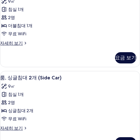
사
9㎡
용
사
진
욕
침실 1개
진
실
모
2명
(Cabrio)
모
두
자
더블침대 1개
두
세
보
무료 WiFi
히
보
기
보
룸
자세히 보기
기
기
(Tandem)
자
요금 보기
세
히
보
룸, 싱글침대 2개 (Side Car) | 책상, 무료
룸,
7
기
룸, 싱글침대 2개 (Side Car)
싱
9㎡
글
침실 1개
침
2명
대
싱글침대 2개
2
무료 WiFi
개
룸,
자세히 보기
(Side
싱
Car)
글