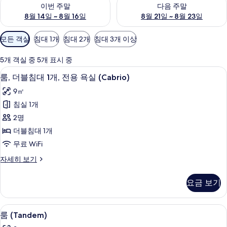
이번 주말 예약 가능 여부 확인, 8월 14일 ~ 8월 16일
다음 주말 예약 가능 여부 확인, 8
이번 주말
다음 주말
8월 14일 ~ 8월 16일
8월 21일 ~ 8월 23일
객
모든 객실
침대 1개
침대 2개
침대 3개 이상
실
에
5개 객실 중 5개 표시 중
사
룸, 더블침대 1개, 전용 욕실 (Cabrio) | 
룸,
10
룸, 더블침대 1개, 전용 욕실 (Cabrio)
용
더
가
9㎡
블
능
침실 1개
침
한
2명
대
필
더블침대 1개
터
1
무료 WiFi
개,
룸,
자세히 보기
전
더
용
블
요금 보기
침
욕
대
실
1
룸 (Tandem) | 책상, 무료 WiFi, 침대 시
룸
8
개,
(Cabrio)
룸 (Tandem)
(Tandem)
전