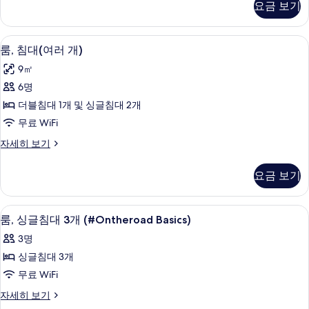
요금 보기
사
침
대
진
2
룸, 침대(여러 개) | 책상, 무료 WiFi, 침
룸,
모
5
개
룸, 침대(여러 개)
침
(Side
두
9㎡
Car)
대
보
자
6명
(여
세
기
더블침대 1개 및 싱글침대 2개
히
러
보
무료 WiFi
개)
기
룸,
자세히 보기
사
침
진
대
요금 보기
(여
모
러
두
개)
룸, 싱글침대 3개 (#Ontheroad Basics)
룸,
4
자
룸, 싱글침대 3개 (#Ontheroad Basics)
보
싱
세
기
3명
히
글
보
싱글침대 3개
침
기
무료 WiFi
대
룸,
자세히 보기
3
싱