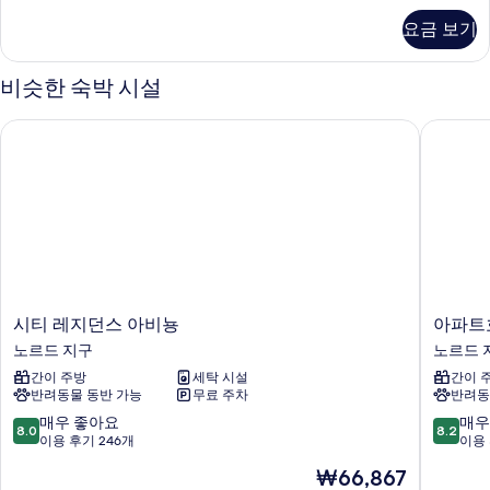
개
글
요금 보기
침
(#Ontheroad
대
Basics)
3
비슷한 숙박 시설
사
개
(#Ontheroad
진
시티 레지던스 아비뇽
아파트호
Basics)
모
자
세
두
히
보
보
기
기
시
아
시티 레지던스 아비뇽
아파트
티
파
노르드 지구
노르드 
레
트
간이 주방
세탁 시설
간이 
지
호
반려동물 동반 가능
무료 주차
반려동
던
텔
스
생
10
10
매우 좋아요
매우
8.0
8.2
아
마
점
점
이용 후기 246개
이용 
비
르
만
만
현
₩66,867
뇽
트
점
점