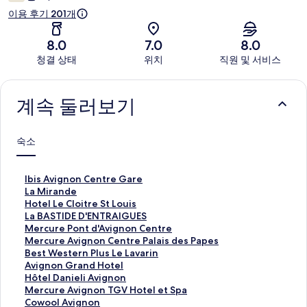
기
이용 후기 201개
8.0
7.0
8.0
청결 상태
위치
직원 및 서비스
이
용
계속 둘러보기
후
숙소
기
I
Ibis Avignon Centre Gare
b
L
La Mirande
i
a
H
Hotel Le Cloitre St Louis
s
M
o
L
La BASTIDE D'ENTRAIGUES
A
i
t
a
M
Mercure Pont d'Avignon Centre
v
r
e
B
e
M
Mercure Avignon Centre Palais des Papes
i
a
l
A
r
e
B
Best Western Plus Le Lavarin
g
n
L
S
c
r
e
A
Avignon Grand Hotel
n
d
e
T
u
c
s
v
H
Hôtel Danieli Avignon
o
e
C
I
r
u
t
i
ô
M
Mercure Avignon TGV Hotel et Spa
n
페
l
D
e
r
W
g
t
e
C
Cowool Avignon