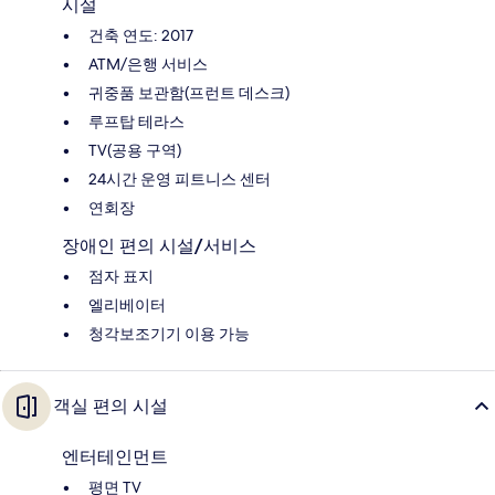
시설
건축 연도: 2017
ATM/은행 서비스
귀중품 보관함(프런트 데스크)
루프탑 테라스
TV(공용 구역)
24시간 운영 피트니스 센터
연회장
장애인 편의 시설/서비스
점자 표지
엘리베이터
청각보조기기 이용 가능
객실 편의 시설
엔터테인먼트
평면 TV