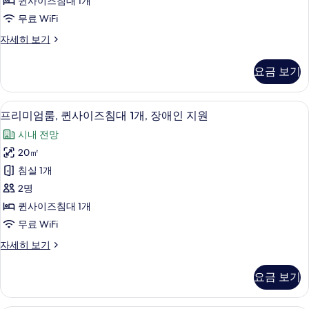
퀸사이즈침대 1개
사
무료 WiFi
이
프
자세히 보기
즈
리
침
미
요금 보기
엄
대
룸,
1
퀸
객실에서 보이는 전망
프
2
사
개,
프리미엄룸, 퀸사이즈침대 1개, 장애인 지원
리
이
항
시내 전망
즈
미
구
침
20㎡
엄
대
전
침실 1개
1
룸,
망
개,
2명
퀸
항
사
퀸사이즈침대 1개
구
사
진
무료 WiFi
전
이
망
모
프
자세히 보기
자
즈
리
두
세
침
미
히
보
요금 보기
엄
대
보
기
룸,
기
1
퀸