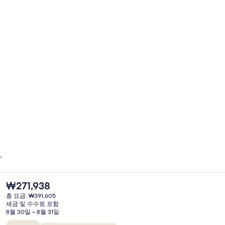
현
₩271,938
재
총 요금: ₩391,605
가
세금 및 수수료 포함
격
8월 30일 ~ 8월 31일
은