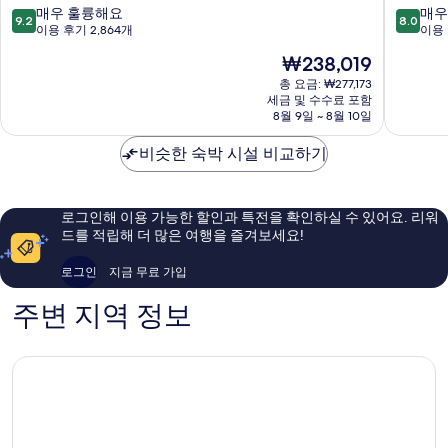
튼
텔
10
10
매우 훌륭해요
매우
9.2
8.0
보
MOD
점
점
이용 후기 2,864개
이용 
스
컬
만
만
현
₩238,019
턴
렉
점
점
재
시
션,
중
중
총 요금: ₩277,173
요
포
세금 및 수수료 포함
소
9.2
8.0
금
8월 9일 ~ 8월 10일
트
네
점,
점,
₩238,019
디
스
매
매
비슷한 숙박 시설 비교하기
스
타
우
우
트
백
훌
좋
릭
베
륭
아
트
이
해
요,
로그인해 이용 가능한 할인과 특전을 확인하실 수 있어요. 리워
시
요,
이
드를 적립해 더 많은 여행을 즐겨보세요!
포
이
용
트
용
후
로그인
지금 무료 가입
디
후
기
스
기
787
주변 지역 정보
트
2,864
개
릭
개
트