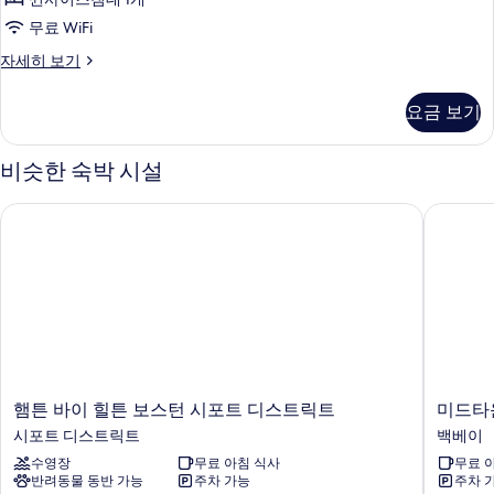
(First)
룸,
두
무료 WiFi
자
퀸
세
보
프
자세히 보기
히
사
기
리
보
이
미
기
요금 보기
엄
즈
더
침
블
비슷한 숙박 시설
룸,
대
퀸
1
햄튼 바이 힐튼 보스턴 시포트 디스트릭트
미드타운 
사
개
이
즈
사
침
진
대
1
모
개
두
자
세
보
히
햄
미
햄튼 바이 힐튼 보스턴 시포트 디스트릭트
미드타운
기
보
튼
드
시포트 디스트릭트
백베이
기
바
타
수영장
무료 아침 식사
무료 
이
운
반려동물 동반 가능
주차 가능
주차 
힐
호