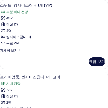
침
평면 TV
스
모
2
대
스위트, 킹사이즈침대 1개 (VIP)
위
1
두
부분 바다 전망
개
트,
보
(First)
45㎡
킹
자
기
침실 1개
세
사
히
4명
이
보
킹사이즈침대 1개
기
즈
무료 WiFi
침
스
자세히 보기
대
위
1
트,
요금 보기
킹
개
사
(VIP)
이
샤워 시설, 레인폴 샤워기, 고급 세면용
프
사
2
즈
프리미엄룸, 퀸사이즈침대 1개, 코너
리
침
진
시내 전망
대
미
모
1
19㎡
엄
개
두
침실 1개
(VIP)
룸,
보
자
2명
퀸
세
기