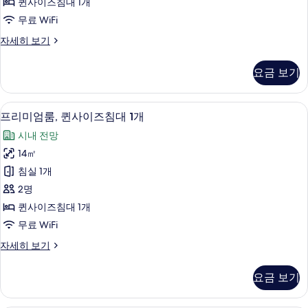
퀸사이즈침대 1개
히
사
무료 WiFi
보
이
기
프
자세히 보기
즈
리
침
미
요금 보기
엄
대
룸,
1
퀸
객실에서 보이는 전망
프
2
사
개,
프리미엄룸, 퀸사이즈침대 1개
리
이
코
시내 전망
즈
미
너
침
14㎡
엄
대
사
침실 1개
1
룸,
진
개,
2명
퀸
코
모
퀸사이즈침대 1개
너
사
두
무료 WiFi
자
이
세
보
프
자세히 보기
히
즈
리
기
보
침
미
기
요금 보기
엄
대
룸,
1
퀸