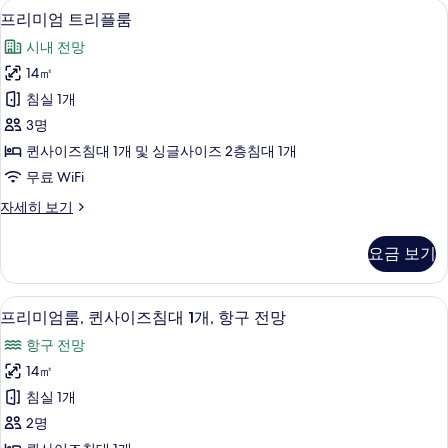
샤워 시설, 레인폴 샤워기, 고급 세면용
프
1
사
개
프리미엄 트리플룸
리
이
사
시내 전망
즈
미
진
침
14㎡
엄
대
모
침실 1개
1
트
두
개
3명
리
자
보
퀸사이즈침대 1개 및 싱글사이즈 2층침대 1개
세
플
기
무료 WiFi
히
룸
보
프
자세히 보기
기
사
리
진
미
요금 보기
엄
모
트
두
리
객실에서 보이는 전망
프
2
플
프리미엄룸, 퀸사이즈침대 1개, 항구 전망
보
리
룸
기
항구 전망
자
미
세
14㎡
엄
히
침실 1개
보
룸,
기
2명
퀸