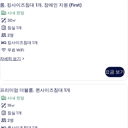
샤워 시설, 레인폴 샤워기, 고급 세면용
룸,
1
사
개,
룸, 킹사이즈침대 1개, 장애인 지원 (First)
킹
이
장
시내 전망
즈
사
애
침
30㎡
이
대
인
침실 1개
1
즈
지
개,
2명
침
장
원
킹사이즈침대 1개
애
대
사
무료 WiFi
인
1
지
진
룸,
자세히 보기
개,
원
킹
모
자
장
사
세
두
요금 보기
이
애
히
보
즈
보
인
침
기
기
객실에서 보이는 전망
프
2
대
지
프리미엄 더블룸, 퀸사이즈침대 1개
리
1
원
시내 전망
개,
미
(First)
장
19㎡
엄
애
사
침실 1개
인
더
진
지
2명
블
원
모
퀸사이즈침대 1개