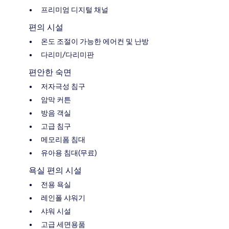
프리미엄 디지털 채널
편의 시설
온도 조절이 가능한 에어컨 및 난방
다리미/다리미판
편안한 숙면
저자극성 침구
암막 커튼
방음 객실
고급 침구
메모리폼 침대
유아용 침대(무료)
욕실 편의 시설
전용 욕실
레인폴 샤워기
샤워 시설
고급 세면용품