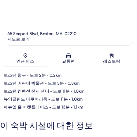
65 Seaport Blvd, Boston, MA, 02210
지도로 보기
지도
인근 명소
교통편
레스토랑
보스턴 항구
- 도보 2분
- 0.2km
보스턴 어린이 박물관
- 도보 3분
- 0.3km
보스턴 컨벤션 전시 센터
- 도보 11분
- 1.0km
뉴잉글랜드 아쿠아리움
- 도보 11분
- 1.0km
패뉴일 홀 마켓플레이스
- 도보 13분
- 1.1km
이 숙박 시설에 대한 정보