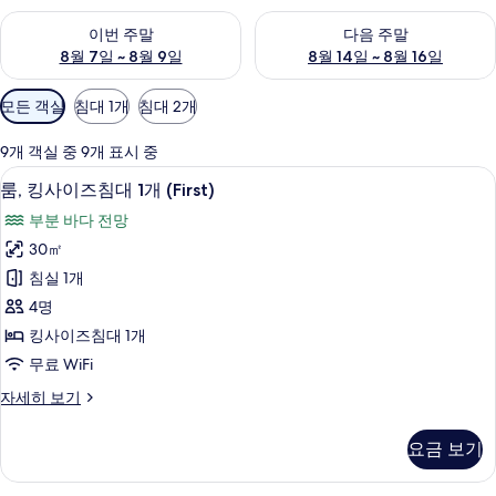
이번 주말 예약 가능 여부 확인, 8월 7일 ~ 8월 9일
다음 주말 예약 가능 여부 확인, 8월
이번 주말
다음 주말
8월 7일 ~ 8월 9일
8월 14일 ~ 8월 16일
객
모든 객실
침대 1개
침대 2개
실
에
9개 객실 중 9개 표시 중
사
샤워 시설, 레인폴 샤워기, 고급 세면용
룸,
1
룸, 킹사이즈침대 1개 (First)
용
킹
가
부분 바다 전망
사
능
30㎡
이
한
침실 1개
즈
필
4명
터
침
킹사이즈침대 1개
대
무료 WiFi
1
룸,
자세히 보기
개
킹
(First)
사
요금 보기
이
사
즈
진