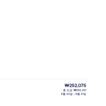
온천
현
₩252,075
재
총 요금: ₩282,691
가
8월 20일 ~ 8월 21일
온천
격
은
₩252,075