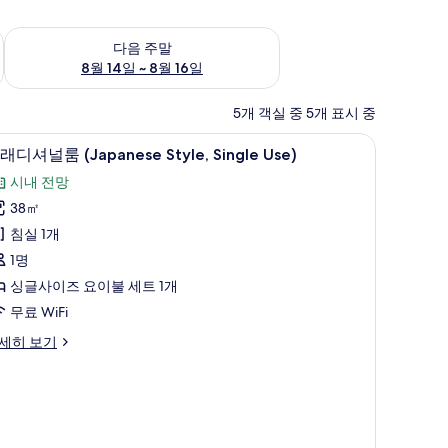
~ 8월 9일
다음 주말 예약 가능 여부 확인, 8월 14일 ~ 8월 16일
다음 주말
8월 14일 ~ 8월 16일
5개 객실 중 5개 표시 중
객실 내 금고, 무료 WiFi
트
7
래디셔널룸 (Japanese Style, Single Use)
래
시내 전망
디
38㎡
셔
침실 1개
널
1명
룸
싱글사이즈 요이불 세트 1개
Japanese
무료 WiFi
yle,
세히 보기
ingle
se)
사
진
모