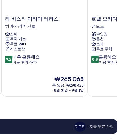
라
호
라 비스타 아타미 테라스
호텔 오카다
비
텔
히가시카이간초
유모토
스
오
스파
수영장
타
카
주차 가능
온천
아
다
무료 WiFi
스파
타
유
레스토랑
무료 주차
미
모
10
10
매우 훌륭해요
훌륭해요
테
토
9.2
8.8
점
점
이용 후기 69개
이용 후기 919개
라
만
만
스
점
점
히
현
₩265,065
중
중
가
재
9.2
8.8
시
총 요금: ₩298,423
요
점,
점,
8월 31일 ~ 9월 1일
카
금
매
훌
이
₩265,065
우
륭
간
훌
해
초
륭
요,
해
이
요,
용
로그인
지금 무료 가입
이
후
용
기