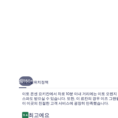
키
칸
의
사
진
갤
러
리
150+
소개
객실
위치
정책
이토 온센 요키칸에서 차로 10분 이내 거리에는 이토 오렌지
스파도 받으실 수 있습니다. 또한, 이 료칸의 경우 이즈 그랜팔 
이 이곳의 친절한 고객 서비스에 굉장히 만족했습니다.
이
최고예요
9.4
10점 만점 중 9.4점.