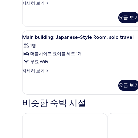
객
자세히 보기
실
자
요금 보
세
히
보
Main
거실 공간 | 평면 TV
1
기
Main building: Japanese-Style Room, solo travel
building:
1명
Japanese-
더블사이즈 요이불 세트 1개
Style
Room,
무료 WiFi
solo
Main
자세히 보기
travel
building:
Japanese-
사
요금 보
Style
진
Room,
solo
모
비슷한 숙박 시설
travel
두
자
보
세
호텔 히말라야 씨
하코네 고와키
히
기
보
기