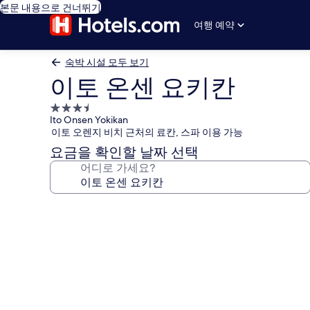
본문 내용으로 건너뛰기
여행 예약
숙박 시설 모두 보기
이토 온센 요키칸
3.5
Ito Onsen Yokikan
성
이토 오렌지 비치 근처의 료칸, 스파 이용 가능
급
요금을 확인할 날짜 선택
숙
어디로 가세요?
박
시
설
이
토
온
센
요