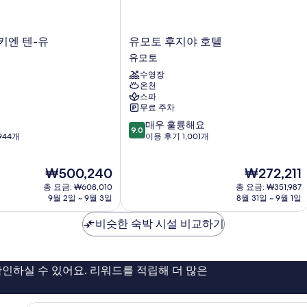
유
키엔 텐-유
유모토 후지야 호텔
모
유모토
토
수영장
후
온천
지
스파
야
무료 주차
호
10
매우 훌륭해요
텔
9.0
점
944개
이용 후기 1,001개
유
만
모
점
토
현
현
₩500,240
₩272,211
중
재
재
9.0
총 요금: ₩608,010
총 요금: ₩351,987
요
요
점,
9월 2일 ~ 9월 3일
8월 31일 ~ 9월 1일
금
금
매
₩500,240
₩272,211
우
비슷한 숙박 시설 비교하기
훌
륭
해
인하실 수 있어요. 리워드를 적립해 더 많은
요,
이
용