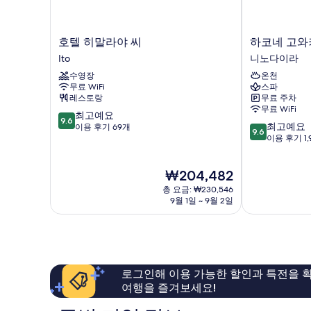
호
하
호텔 히말라야 씨
하코네 고와
텔
코
Ito
니노다이라
히
네
수영장
온천
말
고
무료 WiFi
스파
라
와
레스토랑
무료 주차
야
키
무료 WiFi
10
씨
최고예요
엔
9.6
10
최고예요
점
Ito
이용 후기 69개
텐-
9.6
점
이용 후기 1,
만
유
만
점
니
점
중
노
현
₩204,482
중
9.6
다
재
9.6
점,
총 요금: ₩230,546
이
요
점,
9월 1일 ~ 9월 2일
최
라
금
최
고
₩204,482
고
예
예
요,
요,
이
이
용
로그인해 이용 가능한 할인과 특전을 확
용
후
여행을 즐겨보세요!
후
기
기
69