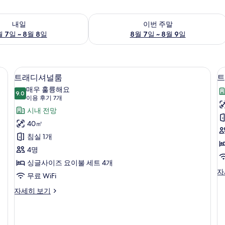
여부 확인, 8월 7일 ~ 8월 8일
이번 주말 예약 가능 여부 확인, 8월 7일 
내일
이번 주말
 7일 ~ 8월 8일
8월 7일 ~ 8월 9일
객실 내 금고, 무료 WiFi
트
12
트래디셔널룸
트
래
매우 훌륭해요
9.0
9.0점 만점 중 10점
디
(이
이용 후기 7개
용
셔
시내 전망
후
널
40㎡
기
룸
침실 1개
7
(
사
4명
개)
St
진
싱글사이즈 요이불 세트 4개
트
자
S
모
무료 WiFi
래
U
두
디
트
자세히 보기
셔
래
보
널
디
기
룸
셔