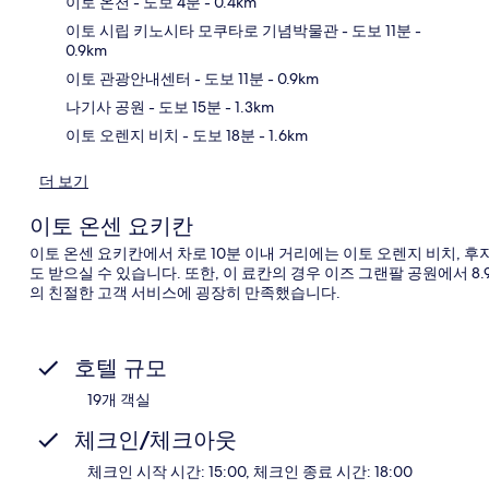
이토 온천
- 도보 4분
- 0.4km
이토 시립 키노시타 모쿠타로 기념박물관
- 도보 11분
-
0.9km
지
이토 관광안내센터
- 도보 11분
- 0.9km
나기사 공원
- 도보 15분
- 1.3km
이토 오렌지 비치
- 도보 18분
- 1.6km
더 보기
이토 온센 요키칸
이토 온센 요키칸에서 차로 10분 이내 거리에는 이토 오렌지 비치, 
도 받으실 수 있습니다. 또한, 이 료칸의 경우 이즈 그랜팔 공원에서 8.
의 친절한 고객 서비스에 굉장히 만족했습니다.
호텔 규모
19개 객실
체크인/체크아웃
체크인 시작 시간: 15:00, 체크인 종료 시간: 18:00