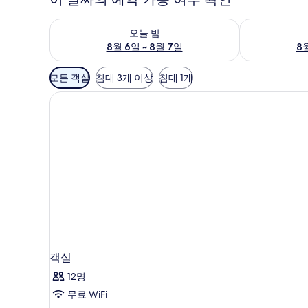
오늘 밤 예약 가능 여부 확인, 8월 6일 ~ 8월 7일
내일 예약 가능 
오늘 밤
8월 6일 ~ 8월 7일
8월
객
모든 객실
침대 3개 이상
침대 1개
실
에
사
용
가
능
한
필
터
객실
12명
무료 WiFi