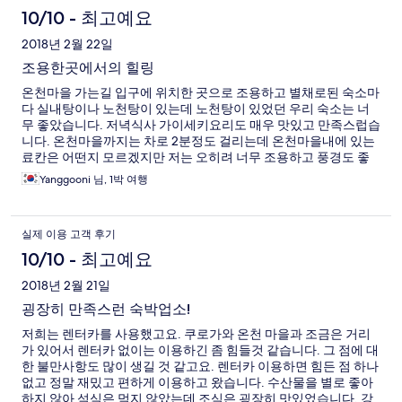
10/10 - 최고예요
2018년 2월 22일
조용한곳에서의 힐링
온천마을 가는길 입구에 위치한 곳으로 조용하고 별채로된 숙소마
다 실내탕이나 노천탕이 있는데 노천탕이 있었던 우리 숙소는 너
무 좋았습니다. 저녁식사 가이세키요리도 매우 맛있고 만족스럽습
니다. 온천마을까지는 차로 2분정도 걸리는데 온천마을내에 있는
료칸은 어떤지 모르겠지만 저는 오히려 너무 조용하고 풍경도 좋
고 다음에도 이용하고싶습니다. 간단한 간식과 맥주, 음료등은 미
Yanggooni 님, 1박 여행
리 편의점에서 사가세요.
실제 이용 고객 후기
10/10 - 최고예요
2018년 2월 21일
굉장히 만족스런 숙박업소!
저희는 렌터카를 사용했고요. 쿠로가와 온천 마을과 조금은 거리
가 있어서 렌터카 없이는 이용하긴 좀 힘들것 같습니다. 그 점에 대
한 불만사항도 많이 생길 것 같고요. 렌터카 이용하면 힘든 점 하나
없고 정말 재밌고 편하게 이용하고 왔습니다. 수산물을 별로 좋아
하지 않아 석식은 먹지 않았는데 조식은 굉장히 맛있었습니다. 강