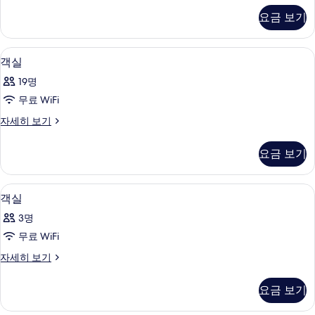
스
요금 보기
쿼
드
룸,
전용 주방
객
23
침
객실
실
실
19명
1
사
개,
무료 WiFi
진
강
객
자세히 보기
전
모
실
망
두
자
자
요금 보기
세
세
보
히
히
기
보
보
무료 WiFi
객
12
기
객실
기
실
3명
사
무료 WiFi
진
객
자세히 보기
모
실
두
자
요금 보기
세
보
히