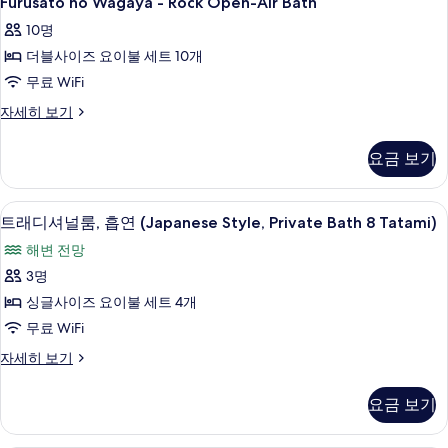
Furusato no Wagaya - Rock Open-Air Bath
용
no
가
10명
Wagaya
능
더블사이즈 요이불 세트 10개
-
한
Rock
무료 WiFi
필
Open-
Furusato
자세히 보기
터
Air
no
Wagaya
Bath
요금 보기
-
사
Rock
진
Open-
트래디셔널룸, 흡연 (Japanese Style, Priva
트
6
Air
트래디셔널룸, 흡연 (Japanese Style, Private Bath 8 Tatami)
모
래
Bath
해변 전망
두
자
디
세
3명
보
셔
히
싱글사이즈 요이불 세트 4개
기
보
널
기
무료 WiFi
룸,
트
자세히 보기
흡
래
연
디
요금 보기
셔
(Japanese
널
Style,
룸,