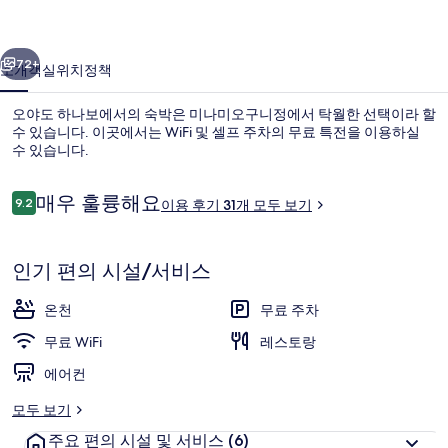
의
이전
다음
사
72+
소개
객실
위치
정책
진
오야도 하나보에서의 숙박은 미나미오구니정에서 탁월한 선택이라 할
갤
수 있습니다. 이곳에서는 WiFi 및 셀프 주차의 무료 특전을 이용하실
수 있습니다.
러
리
이
매우 훌륭해요
9.2
이용 후기 31개 모두 보기
10점 만점 중 9.2점.
용
후
기
인기 편의 시설/서비스
스파
온천
무료 주차
무료 WiFi
레스토랑
에어컨
모두 보기
주요 편의 시설 및 서비스
(6)