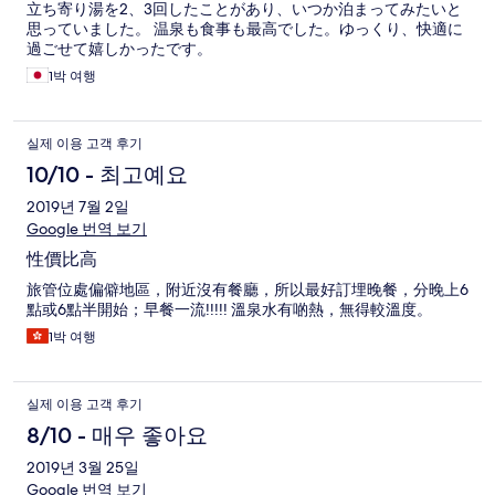
立ち寄り湯を2、3回したことがあり、いつか泊まってみたいと
思っていました。 温泉も食事も最高でした。ゆっくり、快適に
過ごせて嬉しかったです。
1박 여행
실제 이용 고객 후기
10/10 - 최고예요
2019년 7월 2일
Google 번역 보기
性價比高
旅管位處偏僻地區，附近沒有餐廳，所以最好訂埋晚餐，分晚上6
點或6點半開始；早餐一流!!!!! 溫泉水有啲熱，無得較溫度。
1박 여행
실제 이용 고객 후기
8/10 - 매우 좋아요
2019년 3월 25일
Google 번역 보기