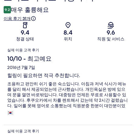
용
매우 훌륭해요
9.2
후
이용 후기 31개
기
9.4
8.4
9.6
청결 상태
위치
직원 및 서비스
이
실제 이용 고객 후기
용
10/10 - 최고예요
후
2016년 7월 7일
힐링이 필요하면 적극 추천합니다.
기
조용하고 편안히 쉬기 좋은 숙소입니다. 아침과 저녁 식사가 메뉴
를 달리 해서 제공되었는데 근사했습니다. 개인욕실은 방에 있으
며 문을 열면 바로밖입니다. 대중탕은 언제든 무료로 사용할수 있
었습니다. 후쿠오카에서 차를 렌트해서 갔는데 약 2시간 걸렸습니
다. 일어를 못해 영어로 소통했는데 직원분중 한분이 대만분이었
는데 무난하게 영어를 하시는분이라 매우 편안했습니다. 힐링을
원하시면 쿠로가와 보다 이곳을 추천합니다.
실제 이용 고객 후기