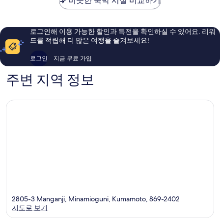
비슷한 숙박 시설 비교하기
매
매
와
우
우
온
훌
훌
천
륭
륭
로그인해 이용 가능한 할인과 특전을 확인하실 수 있어요. 리워
해
해
드를 적립해 더 많은 여행을 즐겨보세요!
요,
요,
이
이
로그인
지금 무료 가입
용
용
후
후
주변 지역 정보
기
기
302
166
개
개
2805-3 Manganji, Minamioguni, Kumamoto, 869-2402
지도로 보기