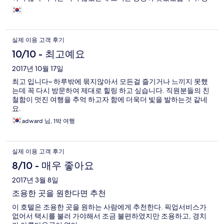
력추천합니다. 가족탕이랑 방에 딸린 탕이랑 비슷하거나 거의 같
으므로 사용 안하시는걸 추천드려요. 300엔 추가 요금 있습니다.
날씨가 좋으면 별도 많이 볼 수 있으니 저녁하늘 구경도 해보세요.
굉장히 좋았습니다. 주인분들이 친절하셔서 좋았고 모든 면에서
실제 이용 고객 후기
좋았습니다. 주변지역에서 하나를 낮춘건 저희는 렌터카라 상관이
없지만 대중교통을 이용하시는 분들을 위해 낮춰뒀습니다. 도움드
10/10 - 최고예요
리려고 이것저것 적긴했는데 도움이 많이 됐으면 합니다. 좋은 여
2017년 10월 17일
행되세요.
최고 입니다~ 하루밖에 묶지않아서 모든걸 즐기거나 느끼지 못했
는데 꼭 다시 방문하여 제대로 힐링 하고 싶습니다. 직원분들의 친
철함이 멋진 여행을 추억 하고자 함에 더욱더 빛을 발하는것 같네
요.
adward 님, 1박 여행
실제 이용 고객 후기
8/10 - 매우 좋아요
2017년 3월 8일
조용한 곳을 원한다면 추천
이 호텔은 조용한 곳을 원하는 사람에게 추천한다. 픽업서비스가
없어서 택시를 불러 가야해서 조금 불편하였지만 조용하고, 경치