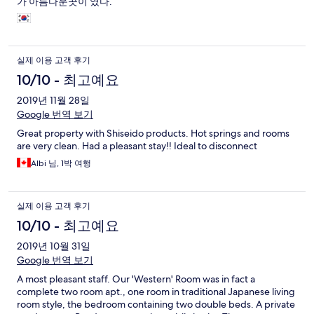
가 아름다운곳이 였다.
실제 이용 고객 후기
10/10 - 최고예요
2019년 11월 28일
Google 번역 보기
Great property with Shiseido products. Hot springs and rooms
are very clean. Had a pleasant stay!! Ideal to disconnect
Albi 님, 1박 여행
실제 이용 고객 후기
10/10 - 최고예요
2019년 10월 31일
Google 번역 보기
A most pleasant staff. Our 'Western' Room was in fact a
complete two room apt., one room in traditional Japanese living
room style, the bedroom containing two double beds. A private