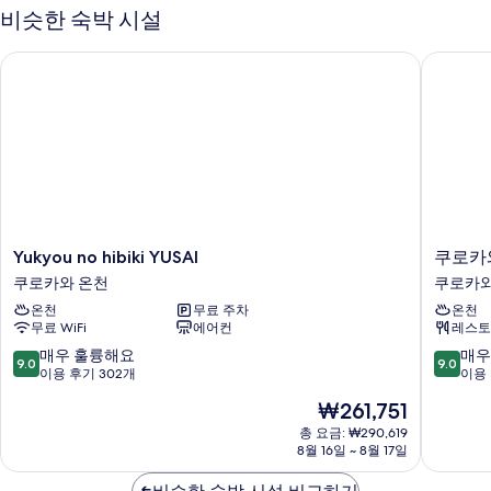
기
보
비슷한 숙박 시설
기
Yukyou no hibiki YUSAI
쿠로카와
Yukyou
쿠
Yukyou no hibiki YUSAI
쿠로카
no
로
쿠로카와 온천
쿠로카와
hibiki
카
온천
무료 주차
온천
YUSAI
와
무료 WiFi
에어컨
레스토
쿠
온
로
센
10
10
매우 훌륭해요
매우
9.0
9.0
카
유
점
점
이용 후기 302개
이용 
와
메
만
만
현
₩261,751
온
린
점
점
재
천
도
중
중
총 요금: ₩290,619
요
8월 16일 ~ 8월 17일
쿠
9.0
9.0
금
로
점,
점,
₩261,751
카