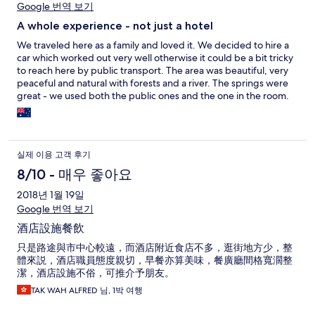
Google 번역 보기
A whole experience - not just a hotel
We traveled here as a family and loved it. We decided to hire a
car which worked out very well otherwise it could be a bit tricky
to reach here by public transport. The area was beautiful, very
peaceful and natural with forests and a river. The springs were
great - we used both the public ones and the one in the room.
Both were beautiful with natural outlooks. The food included
(dinner and breakfast) were mind-blowing and included many
local delicacies - you would pay a lot for anything comparable in
a restaurant in a major city. The service was exceptionally caring,
실제 이용 고객 후기
friendly and considerate of children. The room was large and
traditional using many natural materials (wood, stone, tatami
8/10 - 매우 좋아요
mats) but a little bit aged. While the condition is not new it was
2018년 1월 19일
inconsequential to us and only added to the authenticity of the
Google 번역 보기
experience. Considering everything we found the value to be
very good and it was an experience to remember forever.
酒店設施餐飲
只是路途與市中心較遠，而酒店附近食店不多，逛街地方少，整
體來説，酒店職員態度親切，早餐亦算美味，餐廣廳間格寬濶整
潔，酒店設施不俗，可推介予朋友。
TAK WAH ALFRED 님, 1박 여행