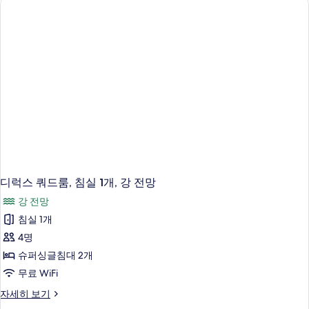
진
기
air
보
모
Bath)
기
자
두
세
보
히
보
기
기
디럭스 쿼드룸, 침실 1개, 강 전망
강 전망
침실 1개
4명
슈퍼싱글침대 2개
무료 WiFi
디
자세히 보기
럭