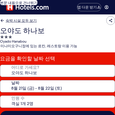
본문 내용으로 건너뛰기
앱 다운 받기
숙박 시설 모두 보기
오야도 하나보
3.0
Oyado Hanabou
성
미나미오구니정에 있는 료칸, 레스토랑 이용 가능
급
숙
요금을 확인할 날짜 선택
박
시
어디로 가세요?
설
날짜
인원 수