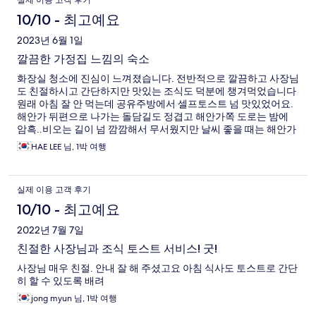
실제 이용 고객 후기
10/10 - 최고예요
2023년 6월 1일
깔끔한 가정집 느낌의 숙소
화장실 청소에 진심이 느껴졌습니다. 전반적으로 깔끔하고 사장님
도 친절하시고 간단하지만 맛있는 조식도 덕분에 챙겨먹었습니다
원래 아침 잘 안 먹는데 공유주방에서 셀프토스트 넘 맛있었어요.
해안가 뒤편으로 나가는 돌담길도 정겹고 해안가쪽 도로는 밤에
암흑..비오는 길이 넘 깜깜해서 무서웠지만 날씨 좋을 때는 해안가
올레길도 달빛이 훤하다 하시네요. 가성비 매우 좋았습니다.
HAE LEE 님, 1박 여행
실제 이용 고객 후기
10/10 - 최고예요
2022년 7월 7일
친절한 사장님과 조식 토스트 서비스! 굿!
사장님 매우 친절. 안내 잘 해 주셨고요 아침 식사도 토스트로 간단
히 할 수 있도록 배려
jong myun 님, 1박 여행