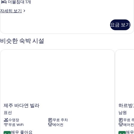
더블침대 1개
모
더
자세히 보기
두
블
보
룸
요금 보기
(15)
기
자
세
비슷한 숙박 시설
히
보
제주 바다연 빌라
하르방고
기
제
하
제주 바다연 빌라
하르방
주
르
표선
남원
바
방
수영장
무료 주차
무료 
다
고
무료 WiFi
에어컨
에어컨
연
을
빌
한
10
10
매우 좋아요
매우