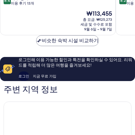
8.4
8.2
라
옥
점
점
이용 후기 13개
이용 
표
남
만
만
현
₩113,455
선
원
점
점
재
중
중
총 요금: ₩125,273
요
세금 및 수수료 포함
8.4
8.2
금
9월 6일 ~ 9월 7일
점,
점,
₩113,455
매
매
비슷한 숙박 시설 비교하기
우
우
좋
좋
아
아
요,
요,
로그인해 이용 가능한 할인과 특전을 확인하실 수 있어요. 리워
이
이
드를 적립해 더 많은 여행을 즐겨보세요!
용
용
후
후
로그인
지금 무료 가입
기
기
13
12
주변 지역 정보
개
개