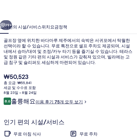
주
의
이전
다음
사
39+
소개
편의 시설/서비스
위치
요금
정책
진
골프장 옆에 위치한 바다마루 제주에서의 숙박은 서귀포에서 탁월한
갤
선택이라 할 수 있습니다. 무료 특전으로 셀프 주차도 제공되며, 시설
내에서 승마/대여 및 조정/카누 타기 등을 즐기실 수 있습니다. 테라스
러
및 정원 같은 기타 편의 시설과 서비스가 갖춰져 있으며, 빌라에는 고
리
급 침구 및 슬리퍼도 세심하게 마련되어 있습니다.
현
₩50,523
재
총 요금: ₩55,841
가
세금 및 수수료 포함
숙박 시설 구내
격
8월 23일 ~ 8월 24일
은
이
훌륭해요
8.6
이용 후기 75개 모두 보기
₩50,523
10점 만점 중 8.6점.
용
후
기
인기 편의 시설/서비스
무료 아침 식사
무료 주차