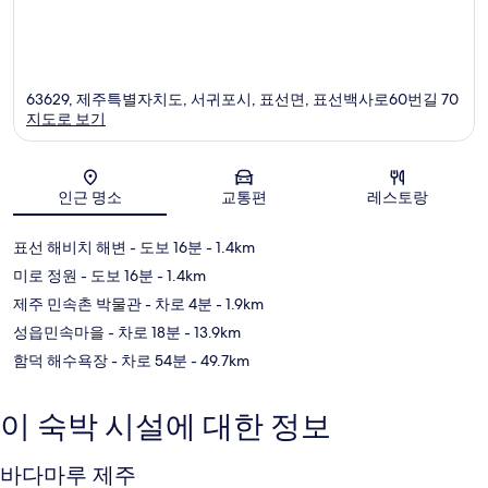
63629, 제주특별자치도, 서귀포시, 표선면, 표선백사로60번길 70
지도로 보기
지도
인근 명소
교통편
레스토랑
표선 해비치 해변
- 도보 16분
- 1.4km
미로 정원
- 도보 16분
- 1.4km
제주 민속촌 박물관
- 차로 4분
- 1.9km
성읍민속마을
- 차로 18분
- 13.9km
함덕 해수욕장
- 차로 54분
- 49.7km
이 숙박 시설에 대한 정보
바다마루 제주