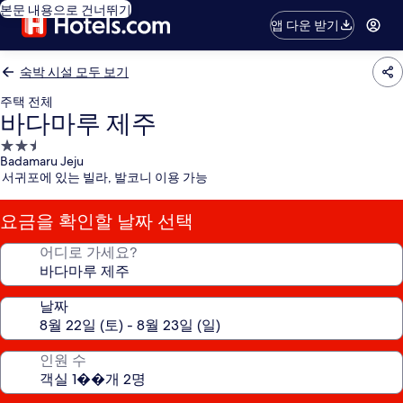
본문 내용으로 건너뛰기
앱 다운 받기
숙박 시설 모두 보기
주택 전체
바다마루 제주
2.5
Badamaru Jeju
성
서귀포에 있는 빌라, 발코니 이용 가능
급
숙
요금을 확인할 날짜 선택
박
시
어디로 가세요?
설
날짜
인원 수