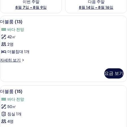
이번 주말
다음 주말
8월 7일 ~ 8월 9일
8월 14일 ~ 8월 16일
더블룸 (13) | 고급 침구, 책상, 방음 설비
더
8
더블룸 (13)
블
바다 전망
룸
42㎡
(13)
2명
사
더블침대 1개
진
더
자세히 보기
모
블
두
룸
요금 보기
(13)
보
자
기
세
고급 침구, 책상, 방음 설비, 침대 시트
더
9
히
더블룸 (15)
블
보
바다 전망
기
룸
50㎡
(15)
침실 1개
사
4명
진