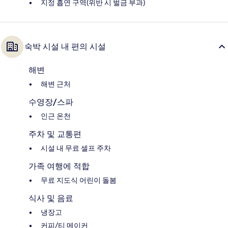
지정 흡연 구역(위반 시 벌금 부과)
숙박 시설 내 편의 시설
해변
해변 근처
수영장/스파
인근 온천
주차 및 교통편
시설 내 무료 셀프 주차
가족 여행에 적합
무료 지도식 어린이 돌봄
식사 및 음료
냉장고
커피/티 메이커