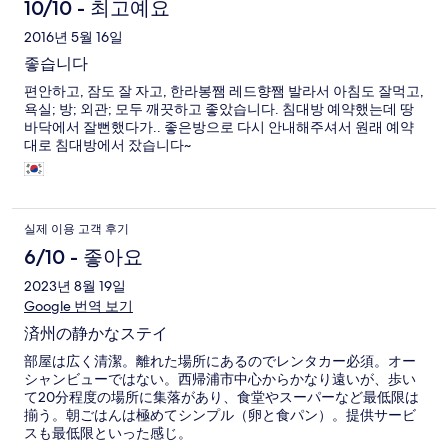
10/10 - 최고예요
2016년 5월 16일
좋습니다
편안하고, 잠도 잘 자고, 한라봉쨈 레드향쨈 발라서 아침도 잘먹고,
욕실; 방; 외관; 모두 깨끗하고 좋았습니다. 침대방 예약했는데 땅
바닥에서 잘뻔했다가.. 좋은방으로 다시 안내해주셔서 원래 예약
대로 침대방에서 잤습니다~
실제 이용 고객 후기
6/10 - 좋아요
2023년 8월 19일
Google 번역 보기
済州の静かなステイ
部屋は広く清潔。離れた場所にあるのでレンタカー必須。オー
シャンビューではない。西帰浦市中心からかなり遠いが、歩い
て20分程度の場所に集落があり、食堂やスーパーなど最低限は
揃う。朝ごはんは極めてシンプル（卵と食パン）。提供サービ
スも最低限といった感じ。