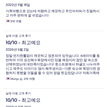
후
2023년 9월 18일
가족여행으로 갔는데 저렴하고 깨끗하고 주인아저씨가 친절하시
기
고 아주 편하게 잘 쉬었습니다
3박 여행
실제 이용 고객 후기
10/10 - 최고예요
2026년 6월 2일
정말 먼지한톨없이 깨끗하고 정돈되어 있엇습니다. 6세아이를 동
반하여 거의 표선해수욕장에서만 있을 예정이라 잠만 잘 숙소로
선택하였는데 대만족이었습니다! 호스트분께서 하귤도 나누어주
시고 제주도 이야기도 많이 해주셨어요~ 다른 숙소에 묵었다면 경
험하지 못했을 것들을 할 수 있어 정말 뜻깊었답니다! 저희가족에
게 아주 특별한 경험을 주셔서 감사했습니다! 표선 방문하실 예정
Munju 님, 2박 여행
이시면 강추합니다~~~!!!
실제 이용 고객 후기
10/10 - 최고예요