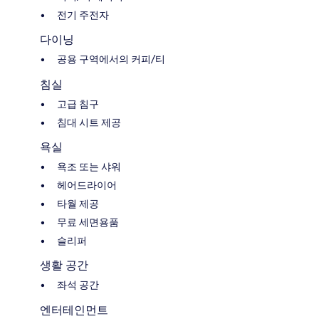
전기 주전자
다이닝
공용 구역에서의 커피/티
침실
고급 침구
침대 시트 제공
욕실
욕조 또는 샤워
헤어드라이어
타월 제공
무료 세면용품
슬리퍼
생활 공간
좌석 공간
엔터테인먼트