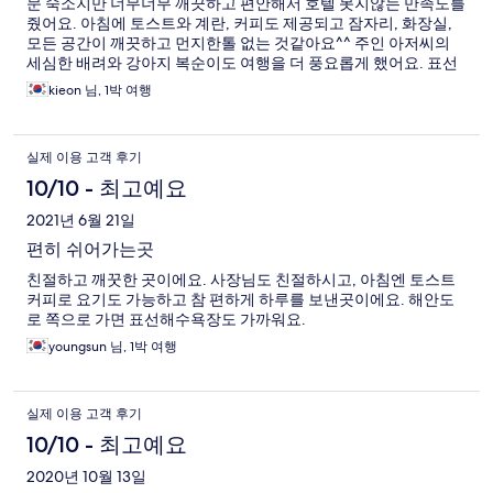
문 숙소지만 너무너무 깨끗하고 편안해서 호텔 못지않는 만족도를
줬어요. 아침에 토스트와 계란, 커피도 제공되고 잠자리, 화장실,
모든 공간이 깨끗하고 먼지한톨 없는 것같아요^^ 주인 아저씨의
세심한 배려와 강아지 복순이도 여행을 더 풍요롭게 했어요. 표선
해수욕장도 가깝고 바로 나가면 해안도로라 산책하기도 너무 좋습
kieon 님, 1박 여행
니다. 깨끗하고 조용하고, 해수욕장이 가까운.. 진정한 제주도를
느끼기에 손색없어요^^
실제 이용 고객 후기
10/10 - 최고예요
2021년 6월 21일
편히 쉬어가는곳
친절하고 깨꿋한 곳이에요. 사장님도 친절하시고, 아침엔 토스트
커피로 요기도 가능하고 참 편하게 하루를 보낸곳이에요. 해안도
로 쪽으로 가면 표선해수욕장도 가까워요.
youngsun 님, 1박 여행
실제 이용 고객 후기
10/10 - 최고예요
2020년 10월 13일