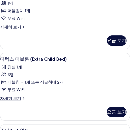
1명
싱
더블침대 1개
글
무료 WiFi
룸
디
자세히 보기
사
럭
진
스
요금 보기
싱
모
글
두
룸
미니바, 객실 내 금고, 책상, 암막 커튼
디
1
자
디럭스 더블룸 (Extra Child Bed)
보
럭
세
기
침실 1개
히
스
보
3명
더
기
더블침대 1개 또는 싱글침대 2개
블
무료 WiFi
룸
디
자세히 보기
(Extra
럭
Child
스
요금 보기
Bed)
더
블
사
룸
주니어 스위트 | 욕실 | 고급 세면용품,
주
진
2
(Extra