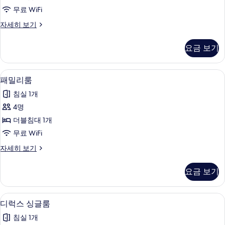
(Quadruple)
무료 WiFi
사
패
자세히 보기
진
밀
모
리
요금 보기
룸
두
(Quadruple)
보
자
미니바, 객실 내 금고, 책상, 암막 커튼
패
1
세
기
패밀리룸
밀
히
침실 1개
보
리
기
4명
룸
더블침대 1개
사
무료 WiFi
진
패
자세히 보기
모
밀
두
리
요금 보기
룸
보
자
기
세
미니바, 객실 내 금고, 책상, 암막 커튼
디
1
히
디럭스 싱글룸
럭
보
침실 1개
기
스