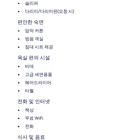
슬리퍼
다리미/다리미판(요청 시)
편안한 숙면
암막 커튼
방음 객실
침대 시트 제공
욕실 편의 시설
비데
고급 세면용품
헤어드라이어
타월
전화 및 인터넷
책상
무료 WiFi
전화
식사 및 음료