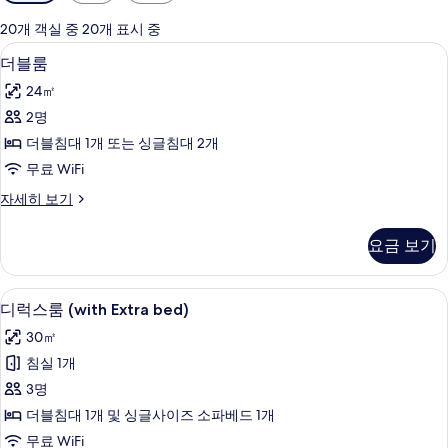
실
에
20개 객실 중 20개 표시 중
사
미니바, 객실 내 금고, 책상, 암막 커튼
더
8
더블룸
용
블
가
24㎡
룸
능
2명
사
한
더블침대 1개 또는 싱글침대 2개
진
필
무료 WiFi
터
모
더
자세히 보기
두
블
보
룸
요금 보기
자
기
세
히
미니바, 객실 내 금고, 책상, 암막 커튼
디
5
보
디럭스룸 (with Extra bed)
럭
기
30㎡
스
침실 1개
룸
3명
(with
더블침대 1개 및 싱글사이즈 소파베드 1개
Extra
무료 WiFi