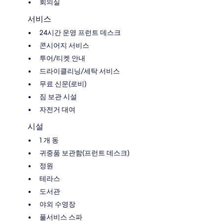
회의실
서비스
24시간 운영 프런트 데스크
콘시어지 서비스
투어/티켓 안내
드라이클리닝/세탁 서비스
무료 신문(로비)
짐 보관 시설
자전거 대여
시설
1 개 동
귀중품 보관함(프런트 데스크)
정원
테라스
도서관
야외 수영장
풀서비스 스파