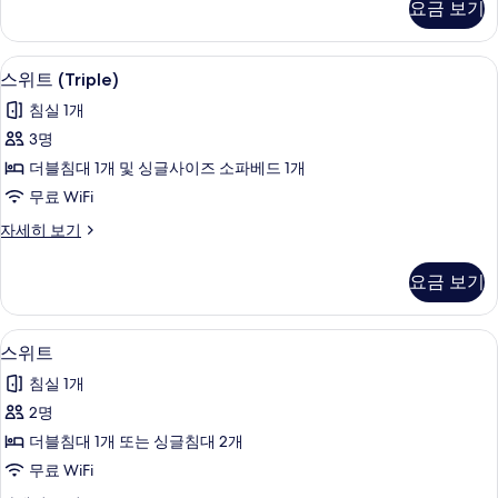
요금 보기
모
(Partial
Alhambra
두
Views)
미니바, 객실 내 금고, 책상, 암막 커튼
스
보
1
자
스위트 (Triple)
위
세
기
침실 1개
히
트
보
3명
(Triple)
기
더블침대 1개 및 싱글사이즈 소파베드 1개
사
무료 WiFi
진
스
자세히 보기
모
위
두
트
요금 보기
(Triple)
보
자
기
세
미니바, 객실 내 금고, 책상, 암막 커튼
스
1
히
스위트
위
보
침실 1개
기
트
2명
사
더블침대 1개 또는 싱글침대 2개
진
무료 WiFi
모