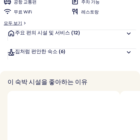
니
공항 교통편
주차 가능
객
의
추
무료 WiFi
레스토랑
천
사
모두 보기
진
주요 편의 시설 및 서비스
(12)
갤
집처럼 편안한 숙소
(6)
러
리
이 숙박 시설을 좋아하는 이유