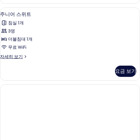
위
두
트
공원 전망
주
1
자
주니어 스위트
보
니
세
기
침실 1개
히
어
보
3명
스
기
더블침대 1개
위
무료 WiFi
트
주
자세히 보기
사
니
진
어
요금 보기
스
모
위
두
트
자
보
세
기
히
보
기