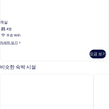
객실
4명
무료 WiFi
객
자세히 보기
실
자
요금 보기
세
히
보
비슷한 숙박 시설
기
아우레아 카테드랄 바이 유로스타스 호텔 컴퍼니
바르셀로