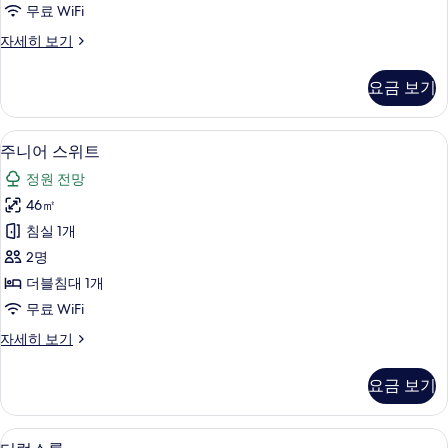
무료 WiFi
진
룸
자세히 보기
모
(Alhambra
두
views)
요금 보기
자
보
세
기
히
미니바, 객실 내 금고, 책상, 암막 커튼
주
5
보
주니어 스위트
니
기
정원 전망
어
46㎡
스
침실 1개
위
2명
트
더블침대 1개
사
무료 WiFi
진
주
자세히 보기
모
니
두
어
요금 보기
스
보
위
기
트
미니바, 객실 내 금고, 책상, 암막 커튼
디
5
자