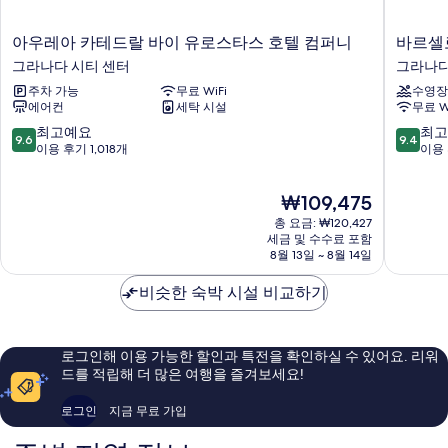
아
바
아우레아 카테드랄 바이 유로스타스 호텔 컴퍼니
우
르
그라나다 시티 센터
그라나다
레
셀
주차 가능
무료 WiFi
수영장
아
로
에어컨
세탁 시설
무료 W
카
카
테
르
10
10
최고예요
최고
9.6
9.4
드
멘
점
점
이용 후기 1,018개
이용 
랄
그
만
만
바
라
점
점
현
₩109,475
이
나
중
중
재
유
다
9.6
9.4
총 요금: ₩120,427
요
로
호
점,
점,
세금 및 수수료 포함
금
스
8월 13일 ~ 8월 14일
텔
최
최
₩109,475
타
그
고
고
스
비슷한 숙박 시설 비교하기
라
예
예
호
나
요,
요,
텔
다
이
이
컴
시
용
용
로그인해 이용 가능한 할인과 특전을 확인하실 수 있어요. 리워
퍼
티
후
후
드를 적립해 더 많은 여행을 즐겨보세요!
니
센
기
기
그
터
1,018
1,084
로그인
지금 무료 가입
라
개
개
나