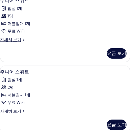
주니어 스위트
니
Child
모
침실 1개
Bed)
어
두
자
1명
스
세
보
더블침대 1개
히
위
기
보
무료 WiFi
트
기
주
자세히 보기
사
니
진
어
요금 보기
스
모
위
두
트
공원 전망
주
1
자
주니어 스위트
보
니
세
기
침실 1개
히
어
보
2명
스
기
더블침대 1개
위
무료 WiFi
트
주
자세히 보기
사
니
진
어
요금 보기
스
모