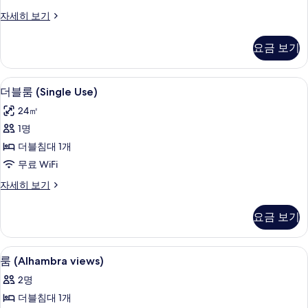
bed)
사
디
자세히 보기
럭
진
스
요금 보기
모
룸
(with
두
Extra
미니바, 객실 내 금고, 책상, 암막 커튼
더
보
6
bed)
더블룸 (Single Use)
블
자
기
24㎡
세
룸
히
1명
(Single
보
더블침대 1개
기
Use)
무료 WiFi
사
더
자세히 보기
진
블
모
룸
요금 보기
(Single
두
Use)
보
자
룸 (Alhambra views) | 미니바, 객실 
룸
기
7
세
룸 (Alhambra views)
(Alhambra
히
2명
보
views)
기
더블침대 1개
사