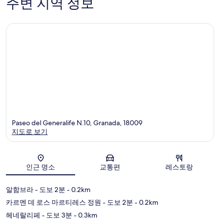
주변 지역 정보
다
시
티
센
터
Paseo del Generalife N.10, Granada, 18009
지도로 보기
지도
인근 명소
교통편
레스토랑
알함브라
- 도보 2분
- 0.2km
카르멘 데 로스 마르티레스 정원
- 도보 2분
- 0.2km
헤네랄리페
- 도보 3분
- 0.3km