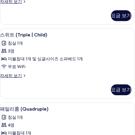
스
자세히 보기
두
위
보
트
요금 보기
자
기
세
히
미니바, 객실 내 금고, 책상, 암막 커튼
스
1
보
스위트 (Triple | Child)
위
기
침실 1개
트
3명
(Triple
더블침대 1개 및 싱글사이즈 소파베드 1개
|
무료 WiFi
Child)
사
스
자세히 보기
위
진
트
요금 보기
모
(Triple
|
두
Child)
미니바, 객실 내 금고, 책상, 암막 커튼
패
보
1
자
패밀리룸 (Quadruple)
밀
세
기
침실 1개
히
리
보
4명
룸
기
더블침대 1개