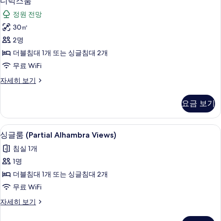
디럭스룸
럭
세
정원 전망
히
스
보
30㎡
룸
기
2명
사
더블침대 1개 또는 싱글침대 2개
진
무료 WiFi
모
디
자세히 보기
두
럭
보
스
요금 보기
룸
기
자
세
미니바, 객실 내 금고, 책상, 암막 커튼
싱
1
히
싱글룸 (Partial Alhambra Views)
글
보
침실 1개
기
룸
1명
(Partial
더블침대 1개 또는 싱글침대 2개
Alhambra
무료 WiFi
Views)
사
싱
자세히 보기
글
진
룸