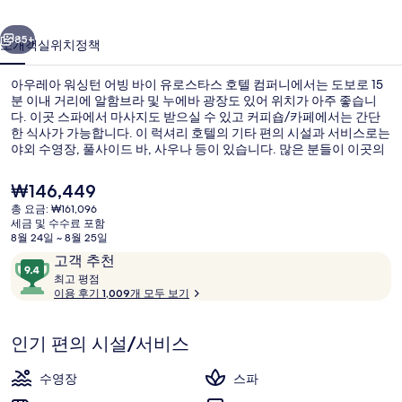
턴
이전
다음
어
85+
소개
객실
위치
정책
빙
아우레아 워싱턴 어빙 바이 유로스타스 호텔 컴퍼니에서는 도보로 15
바
분 이내 거리에 알함브라 및 누에바 광장도 있어 위치가 아주 좋습니
다. 이곳 스파에서 마사지도 받으실 수 있고 커피숍/카페에서는 간단
이
한 식사가 가능합니다. 이 럭셔리 호텔의 기타 편의 시설과 서비스로는
유
야외 수영장, 풀사이드 바, 사우나 등이 있습니다. 많은 분들이 이곳의
친절한 고객 서비스 및 위치에 굉장히 만족했습니다.
로
현
₩146,449
재
스
총 요금: ₩161,096
가
세금 및 수수료 포함
미니바, 객실 내 금고, 책상, 암막 커튼
타
격
8월 24일 ~ 8월 25일
은
이
10
고객 추천
스
₩146,449
용
최
점
최고 평점
호
고
이용 후기 1,009개 모두 보기
후
만
기
점
텔
평
중
인기 편의 시설/서비스
점
컴
9.4
점,
퍼
수영장
스파
고