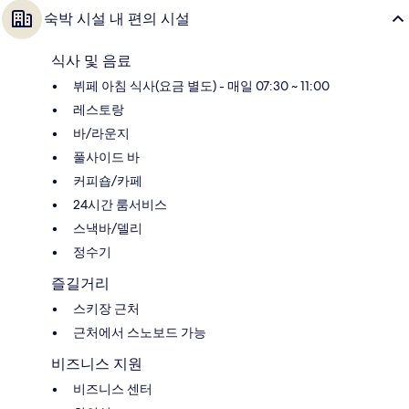
숙박 시설 내 편의 시설
식사 및 음료
뷔페 아침 식사(요금 별도) - 매일 07:30 ~ 11:00
레스토랑
바/라운지
풀사이드 바
커피숍/카페
24시간 룸서비스
스낵바/델리
정수기
즐길거리
스키장 근처
근처에서 스노보드 가능
비즈니스 지원
비즈니스 센터