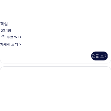
객실
1명
무료 WiFi
객
자세히 보기
실
자
요금 보기
세
히
보
기