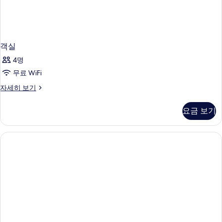
객실
4명
무료 WiFi
객
자세히 보기
실
자
요금 보기
세
히
보
기