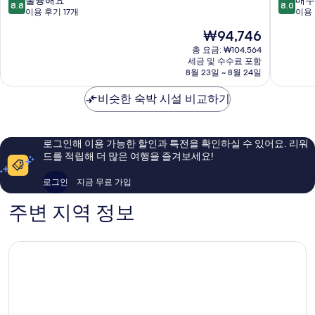
8.8
8.0
리
호
점
점
이용 후기 17개
이용 
트
텔
만
만
현
₩94,746
리
강
점
점
재
트
남
중
중
총 요금: ₩104,564
요
by
세금 및 수수료 포함
구
8.8
8.0
금
8월 23일 ~ 8월 24일
아
점,
점,
₩94,746
늑
훌
매
비슷한 숙박 시설 비교하기
서
륭
우
울
해
좋
강
요,
아
남
이
요,
로그인해 이용 가능한 할인과 특전을 확인하실 수 있어요. 리워
1
용
이
드를 적립해 더 많은 여행을 즐겨보세요!
강
후
용
남
기
후
로그인
지금 무료 가입
구
17
기
개
32
주변 지역 정보
개