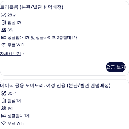
배
별
트리플룸 (본관/별관 랜덤배정) | 객실 
트
7
관
트리플룸 (본관/별관 랜덤배정)
정)
리
랜
사
28㎡
덤
플
배
진
침실 1개
룸
정)
모
3명
자
(본
세
두
싱글침대 1개 및 싱글사이즈 2층침대 1개
관/
히
보
무료 WiFi
보
별
기
기
트
자세히 보기
관
리
랜
플
요금 보기
룸
덤
(본
배
관/
베이직 공용 도미토리, 여성 전용 (본관/
베
6
별
베이직 공용 도미토리, 여성 전용 (본관/별관 랜덤배정)
정)
이
관
사
30㎡
랜
직
덤
진
침실 1개
공
배
모
1명
정)
용
자
두
싱글침대 1개
도
세
보
무료 WiFi
히
미