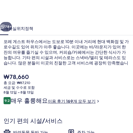
하
우
이전
다음
스
78+
소개
객실
위치
정책
의
포레 게스트 하우스에서는 도보로 10분 이내 거리에 현대 백화점 및 가
사
로수길도 있어 위치가 아주 좋습니다. 이곳에는 바/라운지가 있어 한
잔의 여유를 즐기실 수 있으며, 커피숍/카페에서는 간단한 식사가 가
진
능합니다. 기타 편의 시설과 서비스로는 스낵바/델리 및 테라스도 있
갤
습니다. 많은 분들이 이곳의 친절한 고객 서비스에 굉장히 만족했습니
다. 압구정역에서 도보로 5분, 신사역에서는 12분 거리에 있어 대중 교
러
통편을 이용하기 편리합니다.
현
₩78,660
재
리
총 요금: ₩87,210
가
세금 및 수수료 포함
라운지
격
8월 12일 ~ 8월 13일
은
이
매우 훌륭해요
9.2
이용 후기 169개 모두 보기
₩78,660
10점 만점 중 9.2점.
용
후
기
인기 편의 시설/서비스
반려동물 동반 가능
주차 가능