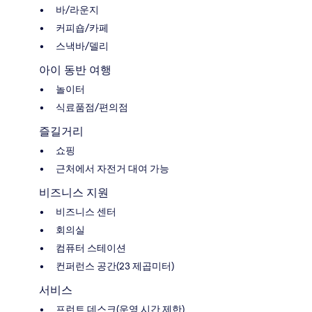
바/라운지
커피숍/카페
스낵바/델리
아이 동반 여행
놀이터
식료품점/편의점
즐길거리
쇼핑
근처에서 자전거 대여 가능
비즈니스 지원
비즈니스 센터
회의실
컴퓨터 스테이션
컨퍼런스 공간(23 제곱미터)
서비스
프런트 데스크(운영 시간 제한)