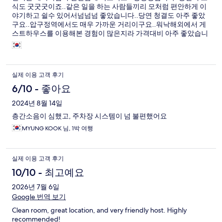
식도 굿굿굿이죠..같은 일을 하는 사람들끼리 모처럼 편안하게 이
야기하고 쉴수 있어서넘넘넘 좋았습니다..당연 청결도 아주 좋았
구요..압구정역에서도 매우 가까운 거리이구요..워낙해외에서 게
스트하우스를 이용해본 경험이 많은지라 가격대비 아주 좋았습니
다. 6개월 후에 다시 이곳에서 모이기로 했습니다. 일단 주변에 먹
거리 볼거리 쇼핑거리..충분한 곳이라서 불편함이없구요..모이는
팀들이서로 오기도 좋구요.. 다음에 또 꼭 이용하겠습니다.
실제 이용 고객 후기
6/10 - 좋아요
2024년 8월 14일
층간소음이 심했고, 주차장 시스템이 넘 불편했어요
MYUNG KOOK 님, 1박 여행
실제 이용 고객 후기
10/10 - 최고예요
2026년 7월 6일
Google 번역 보기
Clean room, great location, and very friendly host. Highly
recommended!