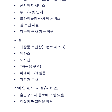
콘시어지 서비스
투어/티켓 안내
드라이클리닝/세탁 서비스
짐 보관 시설
다국어 구사 가능 직원
시설
귀중품 보관함(프런트 데스크)
테라스
도서관
TV(공용 구역)
아케이드/게임룸
자전거 주차
장애인 편의 시설/서비스
출입구까지 통로에 조명 있음
객실의 매끄러운 바닥