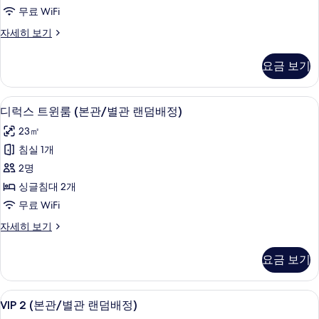
윈
무료 WiFi
룸,
럭
자세히 보기
침
셔
실
리
요금 보기
트
2
윈
개
룸,
디럭스 트윈룸 (본관/별관 랜덤배정) | 
디
14
침
사
디럭스 트윈룸 (본관/별관 랜덤배정)
럭
실
진
23㎡
2
스
모
개
침실 1개
트
자
두
2명
세
윈
보
히
싱글침대 2개
룸
보
기
무료 WiFi
기
(본
디
자세히 보기
관/
럭
별
스
요금 보기
트
관
윈
랜
룸
VIP
객실 내 금고, 노트북 작업 공간, 방음 
4
(본
VIP 2 (본관/별관 랜덤배정)
덤
2
관/