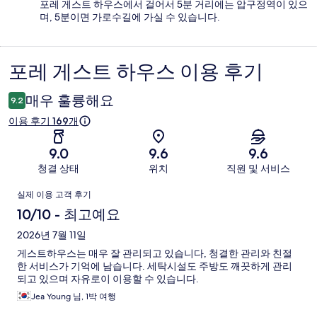
포레 게스트 하우스에서 걸어서 5분 거리에는 압구정역이 있으
며, 5분이면 가로수길에 가실 수 있습니다.
포레 게스트 하우스 이용 후기
이
용
매우 훌륭해요
9.2
후
이용 후기 169개
기
9.0
9.6
9.6
청결 상태
위치
직원 및 서비스
이
실제 이용 고객 후기
용
10/10 - 최고예요
후
2026년 7월 11일
게스트하우스는 매우 잘 관리되고 있습니다, 청결한 관리와 친절
기
한 서비스가 기억에 남습니다. 세탁시설도 주방도 깨끗하게 관리
되고 있으며 자유로이 이용할 수 있습니다.
Jea Young 님, 1박 여행