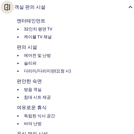
객실 편의 시설
엔터테인먼트
32인치 평면 TV
케이블 TV 채널
편의 시설
에어컨 및 난방
슬리퍼
다리미/다리미판(요청 시)
편안한 숙면
방음 객실
침대 시트 제공
여유로운 휴식
독립된 식사 공간
바닥 난방
욕실 편의 시설