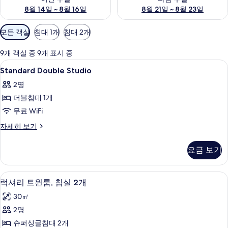
8월 14일 ~ 8월 16일
8월 21일 ~ 8월 23일
객
모든 객실
침대 1개
침대 2개
실
에
9개 객실 중 9개 표시 중
사
Standard
객실 내 금고, 노트북 작업 공간, 방음 
3
Standard Double Studio
용
Double
가
2명
Studio
능
더블침대 1개
사
한
무료 WiFi
진
필
모
Standard
자세히 보기
터
Double
두
Studio
요금 보기
보
자
세
기
히
럭셔리 트윈룸, 침실 2개 | 객실 내 금고
럭
9
보
럭셔리 트윈룸, 침실 2개
셔
기
30㎡
리
2명
트
슈퍼싱글침대 2개