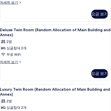
기
보
베
자세히 보기
토
기
이
리,
직
요금 보기
공
여
용
성
도
Deluxe
객실 내 금고, 노트북 작업 공간, 방음 
6
미
Deluxe Twin Room (Random Allocation of Main Building and
전
Twin
토
Annex)
용
리,
Room
2명
여
(본
(Random
성
싱글침대 2개
Allocation
관/
전
무료 WiFi
of
용
별
(본
Main
Deluxe
자세히 보기
관
관/
Twin
Building
랜
별
Room
and
요금 보기
관
(Random
덤
Annex)
랜
Allocation
배
덤
사
of
Luxury
객실 내 금고, 노트북 작업 공간, 방음 
배
정)
10
Main
Luxury Twin Room (Random Allocation of Main Building and
진
정)
Twin
Building
Annex)
사
자
모
and
Room
세
진
2명
Annex)
두
(Random
히
자
모
싱글침대 2개
Allocation
보
보
세