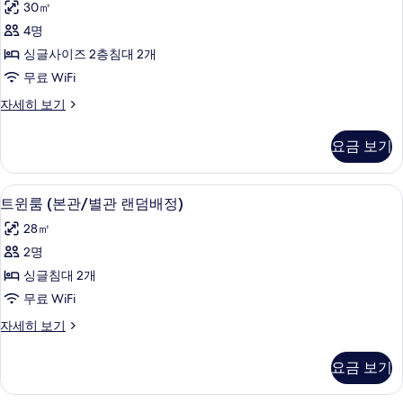
배
30㎡
별
(본
관
정)
4명
관/
랜
사
싱글사이즈 2층침대 2개
별
덤
배
진
무료 WiFi
관
정)
모
VIP
자세히 보기
랜
자
2
두
세
덤
(본
히
요금 보기
보
관/
배
보
별
기
기
정)
관
트윈룸 (본관/별관 랜덤배정) | 객실 내
트
사
14
랜
트윈룸 (본관/별관 랜덤배정)
윈
덤
진
28㎡
배
룸
모
정)
2명
(본
자
두
싱글침대 2개
세
관/
보
히
무료 WiFi
별
보
기
트
자세히 보기
기
관
윈
랜
룸
요금 보기
(본
덤
관/