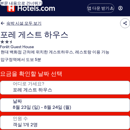
본문 내용으로 건너뛰기
앱 다운 받기
숙박 시설 모두 보기
포레 게스트 하우스
2.5
Forêt Guest House
성
현대 백화점 근처에 위치한 게스트하우스, 레스토랑 이용 가능
급
압구정역에서 도보 5분
숙
박
요금을 확인할 날짜 선택
시
설
어디로 가세요?
날짜
인원 수