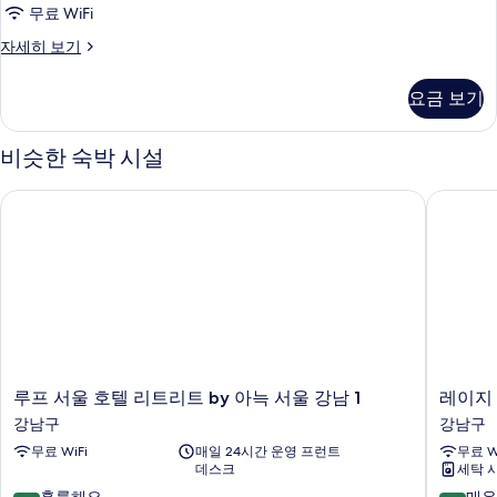
기
두
무료 WiFi
of
히
기
보
Main
보
Luxury
자세히 보기
기
Twin
Building
기
Room
and
요금 보기
(Random
Annex)
Allocation
사
of
비슷한 숙박 시설
Main
진
Building
루프 서울 호텔 리트리트 by 아늑 서울 강남 1
레이지 
모
and
Annex)
두
자
보
세
히
기
보
기
루
레
루프 서울 호텔 리트리트 by 아늑 서울 강남 1
레이지
프
이
강남구
강남구
서
지
무료 WiFi
매일 24시간 운영 프런트
무료 W
울
타
데스크
세탁 
호
이
텔
거
10
10
훌륭해요
매우