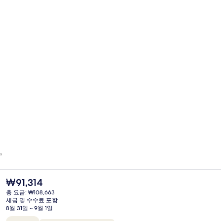
현
₩91,314
재
총 요금: ₩108,663
가
세금 및 수수료 포함
격
8월 31일 ~ 9월 1일
은