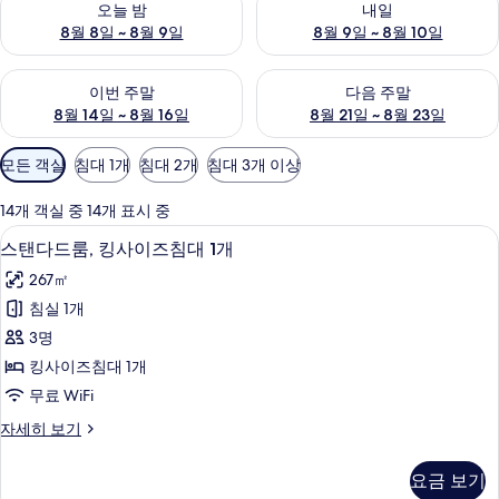
오늘 밤
내일
8월 8일 ~ 8월 9일
8월 9일 ~ 8월 10일
이번 주말 예약 가능 여부 확인, 8월 14일 ~ 8월 16일
다음 주말 예약 가능 여부 확인, 8
이번 주말
다음 주말
8월 14일 ~ 8월 16일
8월 21일 ~ 8월 23일
객
모든 객실
침대 1개
침대 2개
침대 3개 이상
실
에
14개 객실 중 14개 표시 중
사
셀렉트 컴포트 침대, 책상, 노트북 작업 
스
1
스탠다드룸, 킹사이즈침대 1개
용
탠
가
267㎡
다
능
침실 1개
드
한
3명
룸,
필
킹사이즈침대 1개
터
킹
무료 WiFi
사
스
자세히 보기
이
탠
즈
다
요금 보기
드
침