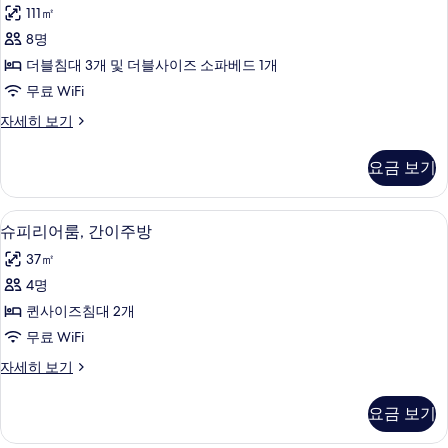
밀
보
즈
111㎡
킹
리
기
사
침
8명
아
이
대
더블침대 3개 및 더블사이즈 소파베드 1개
즈
파
1
침
무료 WiFi
트,
대
개
패
자세히 보기
1
침
밀
및
개
실
리
및
소
요금 보기
아
소
2
파
파
파
개
트,
베
베
슈피리어룸, 간이주방 | 전용 주방 | 냉
슈
3
침
(Section
슈피리어룸, 간이주방
드,
드,
피
실
온
Motel)
37㎡
2
온
수
리
사
개
4명
욕
수
어
(Section
진
조
퀸사이즈침대 2개
Motel)
욕
룸,
자
모
자
무료 WiFi
세
조
간
두
세
히
슈
자세히 보기
히
사
이
보
보
피
보
기
진
주
리
기
기
요금 보기
어
모
방
룸,