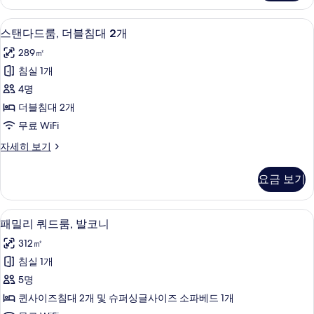
룸,
대
킹
스탠다드룸, 더블침대 2개 | 셀렉트 컴포
스
2
사
스탠다드룸, 더블침대 2개
1
탠
이
개
289㎡
즈
다
사
침
침실 1개
드
대
진
4명
1
룸,
모
개
더블침대 2개
더
자
두
무료 WiFi
세
블
보
히
스
자세히 보기
침
보
탠
기
기
대
다
요금 보기
드
2
룸,
개
더
패밀리 쿼드룸, 발코니 | 셀렉트 컴포트 
패
4
블
사
패밀리 쿼드룸, 발코니
밀
침
진
312㎡
대
리
모
2
침실 1개
쿼
개
두
5명
자
드
보
세
퀸사이즈침대 2개 및 슈퍼싱글사이즈 소파베드 1개
룸,
히