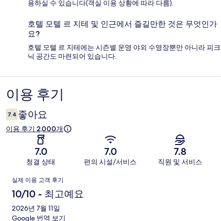
용하실 수 있습니다(객실 이용 상황에 따라 다름).
호텔 모텔 르 지테 및 인근에서 즐길만한 것은 무엇인가
요?
호텔 모텔 르 지테에는 시즌별 운영 야외 수영장뿐만 아니라 피크
닉 공간도 마련되어 있습니다.
이용 후기
이
용
좋아요
7.4
후
이용 후기 2,000개
기
7.0
7.0
7.8
청결 상태
편의 시설/서비스
직원 및 서비스
이
실제 이용 고객 후기
용
10/10 - 최고예요
후
2026년 7월 11일
Google 번역 보기