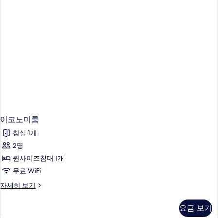
분
사
사
식
진
욕
모
조
자
두
세
보
히
기
보
기
이코노미룸
침실 1개
2명
퀸사이즈침대 1개
무료 WiFi
이
자세히 보기
코
노
요금 보기
미