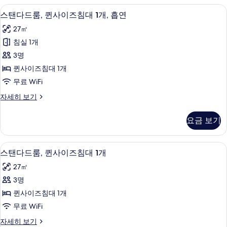
두
사
간
셀렉트 컴포트 침대, 책상, 노트북 작업 
스
1
이
스탠다드룸, 퀸사이즈침대 1개, 흡연
보
진
탠
주
기
모
27㎡
방
다
자
두
침실 1개
드
세
보
3명
히
룸,
보
기
퀸사이즈침대 1개
퀸
기
무료 WiFi
사
스
자세히 보기
이
탠
즈
다
요금 보기
드
침
룸,
대
퀸
무료 세면용품, 헤어드라이어, 타월
스
2
사
스탠다드룸, 퀸사이즈침대 1개
1
탠
이
개,
27㎡
즈
다
흡
침
3명
드
대
연
퀸사이즈침대 1개
1
룸,
사
개,
무료 WiFi
퀸
흡
진
스
자세히 보기
연
사