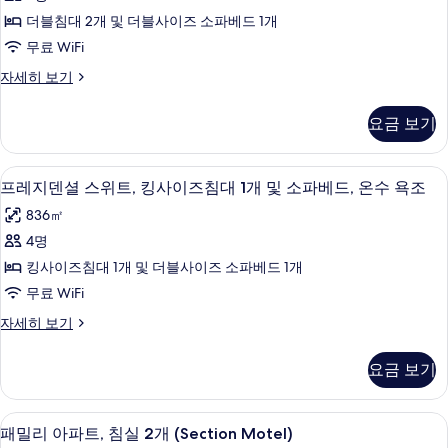
드
코
3
더블침대 2개 및 더블사이즈 소파베드 1개
니
스
dbl
(
무료 WiFi
위
beds
3
스
자세히 보기
dbl
트,
-
탠
beds
Max
침
다
-
요금 보기
드
6
Max
대
스
6
pers)
(여
위
pers)
프레지덴셜 스위트, 킹사이즈침대 1개 및 
프
사
4
트,
프레지덴셜 스위트, 킹사이즈침대 1개 및 소파베드, 온수 욕조
러
자
레
침
진
세
개),
836㎡
대
히
지
모
(여
온
4명
보
덴
러
두
기
수
킹사이즈침대 1개 및 더블사이즈 소파베드 1개
개),
셜
보
온
욕
무료 WiFi
스
기
수
조
프
자세히 보기
욕
위
레
사
조
트,
지
자
요금 보기
진
덴
세
킹
셜
모
히
사
스
보
패밀리 아파트, 침실 2개 (Section Mot
패
두
2
위
패밀리 아파트, 침실 2개 (Section Motel)
이
기
트,