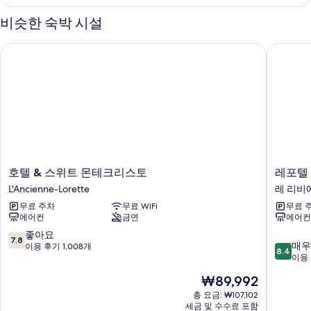
룸
자
비슷한 숙박 시설
세
히
호텔 & 스위트 몬테크리스토
레포텔 앙
보
기
호
레
호텔 & 스위트 몬테크리스토
레포텔 
텔
포
L'Ancienne-Lorette
레 리비
&
텔
무료 주차
무료 WiFi
무료 
스
앙
에어컨
금연
에어컨
위
리
트
IV
10
좋아요
7.8
10
몬
퀘
매우
점
이용 후기 1,008개
8.4
점
테
벡
이용 
만
만
크
레
점
현
₩89,992
점
리
리
중
재
중
스
총 요금: ₩107,102
비
7.8
요
세금 및 수수료 포함
8.4
토
에
점,