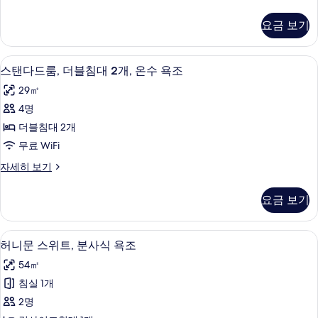
탠
모
자
이
다
세
두
요금 보기
드
히
즈
보
룸,
보
침
퀸
기
기
셀렉트 컴포트 침대, 책상, 노트북 작업 
스
2
사
스탠다드룸, 더블침대 2개, 온수 욕조
대
탠
이
1
29㎡
즈
다
개
침
4명
드
대
사
더블침대 2개
1
룸,
진
개
무료 WiFi
더
자
모
스
자세히 보기
세
블
탠
두
히
침
다
보
보
요금 보기
드
기
대
기
룸,
2
더
허니문 스위트, 분사식 욕조 | 어린이 
허
3
블
개,
허니문 스위트, 분사식 욕조
니
침
온
54㎡
대
문
수
2
침실 1개
스
개,
욕
2명
온
위