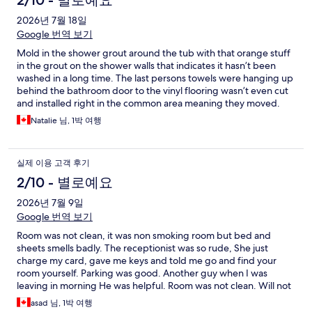
2026년 7월 18일
Google 번역 보기
Mold in the shower grout around the tub with that orange stuff
in the grout on the shower walls that indicates it hasn’t been
washed in a long time. The last persons towels were hanging up
behind the bathroom door to the vinyl flooring wasn’t even cut
and installed right in the common area meaning they moved.
You were able to walk on them to feel the floor underneath
Natalie 님, 1박 여행
move like it had very bad water damage. Only good thing was
the bed was comfortable
실제 이용 고객 후기
2/10 - 별로예요
2026년 7월 9일
Google 번역 보기
Room was not clean, it was non smoking room but bed and
sheets smells badly. The receptionist was so rude, She just
charge my card, gave me keys and told me go and find your
room yourself. Parking was good. Another guy when I was
leaving in morning He was helpful. Room was not clean. Will not
recommend.
asad 님, 1박 여행