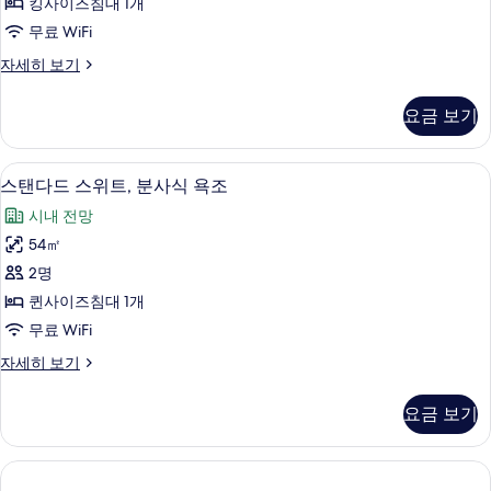
조
수
킹사이즈침대 1개
트,
욕
사
무료 WiFi
조
분
진
자
허
자세히 보기
사
세
니
모
히
식
문
두
요금 보기
보
스
욕
기
보
위
조
트,
기
스탠다드 스위트, 분사식 욕조 | 셀렉트 
스
2
분
스탠다드 스위트, 분사식 욕조
사
탠
사
진
시내 전망
식
다
욕
모
54㎡
드
조
두
2명
자
스
세
보
퀸사이즈침대 1개
위
히
기
무료 WiFi
보
트,
기
스
자세히 보기
분
탠
사
다
요금 보기
드
식
스
욕
위
트,
조