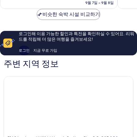
금
9월 7일 ~ 9월 8일
점,
L'Ancienne-
르
좋
₩89,992
매
Lorette
아
비슷한 숙박 시설 비교하기
우
요,
좋
이
아
용
요,
후
로그인해 이용 가능한 할인과 특전을 확인하실 수 있어요. 리워
이
기
드를 적립해 더 많은 여행을 즐겨보세요!
용
1,008
후
개
로그인
지금 무료 가입
기
3,879
주변 지역 정보
개