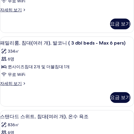
기
무료 WiFi
보
발
기
패
자세히 보기
코
밀
니
리
요금 보기
쿼
사
드
진
룸,
패밀리룸, 침대(여러 개), 발코니 ( 3 dbl 
패
2
발
패밀리룸, 침대(여러 개), 발코니 ( 3 dbl beds - Max 6 pers)
모
밀
코
두
334㎡
니
리
자
보
6명
룸,
세
기
퀸사이즈침대 2개 및 더블침대 1개
히
침
보
무료 WiFi
대
기
패
자세히 보기
(여
밀
러
리
요금 보기
룸,
개),
침
발
대
스탠다드 스위트, 침대(여러 개), 온수 욕
스
3
(여
스탠다드 스위트, 침대(여러 개), 온수 욕조
코
탠
러
니
836㎡
개),
다
발
(
6명