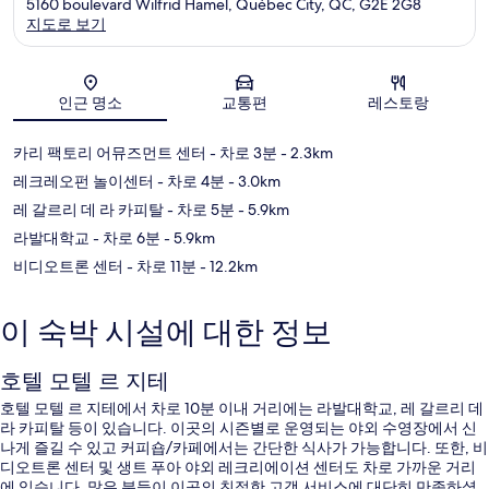
5160 boulevard Wilfrid Hamel, Québec City, QC, G2E 2G8
지도로 보기
지도
인근 명소
교통편
레스토랑
카리 팩토리 어뮤즈먼트 센터
- 차로 3분
- 2.3km
레크레오펀 놀이센터
- 차로 4분
- 3.0km
레 갈르리 데 라 카피탈
- 차로 5분
- 5.9km
라발대학교
- 차로 6분
- 5.9km
비디오트론 센터
- 차로 11분
- 12.2km
이 숙박 시설에 대한 정보
호텔 모텔 르 지테
호텔 모텔 르 지테에서 차로 10분 이내 거리에는 라발대학교, 레 갈르리 데
라 카피탈 등이 있습니다. 이곳의 시즌별로 운영되는 야외 수영장에서 신
나게 즐길 수 있고 커피숍/카페에서는 간단한 식사가 가능합니다. 또한, 비
디오트론 센터 및 생트 푸아 야외 레크리에이션 센터도 차로 가까운 거리
에 있습니다. 많은 분들이 이곳의 친절한 고객 서비스에 대단히 만족하셨