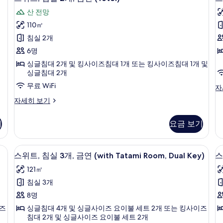
위
금
금
진
산 전망
연
연
트,
트
모
(with
(w
110㎡
침
Tatami
Bu
두
침실 2개
Room)
R
실
보
자
자
6명
2
2
세
세
기
싱글침대 2개 및 킹사이즈침대 1개 또는 킹사이즈침대 1개 및
히
개,
히
개
싱글침대 2개
보
보
금
무료 WiFi
기
기
스
자
연
위
스
자세히 보기
트,
(Yotei)
위
침
트,
사
실
기
요금 보기
침
진
2
실
개,
모
2
, 조리 도구/접시/주방 기구
객실 내 금고, 책상, 무료 WiFi, 침대 시트
스
금
14
개,
스위트, 침실 3개, 금연 (with Tatami Room, Dual Key)
스
두
연
위
금
자
121㎡
보
연
트,
트
세
(Yotei)
침실 3개
기
히
침
자
보
8명
세
실
기
히
이즈
싱글침대 4개 및 싱글사이즈 요이불 세트 2개 또는 킹사이즈
3
3
보
침대 2개 및 싱글사이즈 요이불 세트 2개