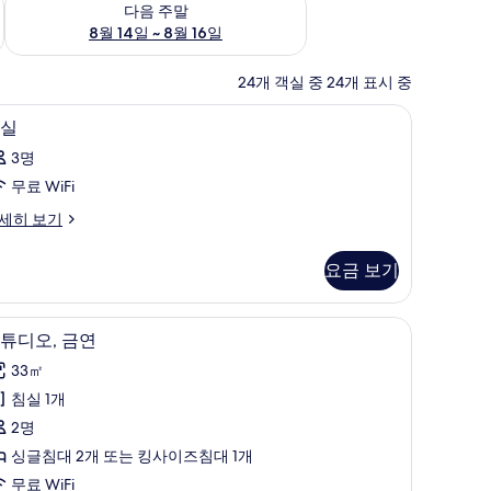
다음 주말
8월 14일 ~ 8월 16일
24개 객실 중 24개 표시 중
객실 내 금고, 책상, 무료 WiFi, 침대 시트
객
1
실
실
3명
사
무료 WiFi
진
세히 보기
모
두
요금 보기
보
기
객실 내 금고, 책상, 무료 WiFi, 침대 시트
스
8
튜디오, 금연
튜
33㎡
디
침실 1개
,
2명
금
싱글침대 2개 또는 킹사이즈침대 1개
연
무료 WiFi