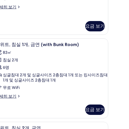
사
세히 보기
진
모
두
요금 보기
보
기
시/주방 기구
oom) | 객실 내 금고, 책상, 무료 WiFi, 침대 시트
객실 내 금고, 책상, 무료 WiFi, 침대 시트
스
10
위트, 침실 1개, 금연 (with Bunk Room)
위
83㎡
,
침실 2개
침
6명
실
싱글침대 2개 및 싱글사이즈 2층침대 1개 또는 킹사이즈침대
1개 및 싱글사이즈 2층침대 1개
,
무료 WiFi
금
세히 보기
연
with
요금 보기
unk
oom)
 TV, 넷플릭스, 스트리밍 서비스
리조트 전망
스
12
사
위트, 침실 2개, 금연