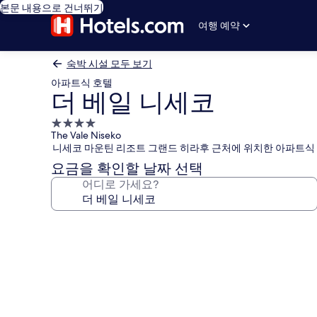
본문 내용으로 건너뛰기
여행 예약
숙박 시설 모두 보기
아파트식 호텔
더 베일 니세코
4.0
The Vale Niseko
성
니세코 마운틴 리조트 그랜드 히라후 근처에 위치한 아파트식 
급
요금을 확인할 날짜 선택
숙
어디로 가세요?
박
시
설
더
베
일
니