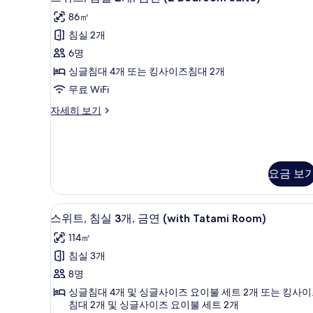
위
금
사
86㎡
연
트,
진
(Suite,
침실 2개
침
with
모
6명
Murphy
실
두
bed)
싱글침대 4개 또는 킹사이즈침대 2개
2
자
보
무료 WiFi
세
개,
기
히
스
자세히 보기
금
보
위
연
기
트,
침
(2
실
Bedroom
2
요금 보
Suite)
개,
금
사
전자레인지, 전기 주전자, 토스터
스
연
13
진
스위트, 침실 3개, 금연 (with Tatami Room)
(2
위
모
Bedroom
114㎡
트,
Suite)
두
침실 3개
자
침
보
세
8명
실
히
기
싱글침대 4개 및 싱글사이즈 요이불 세트 2개 또는 킹사
보
3
침대 2개 및 싱글사이즈 요이불 세트 2개
기