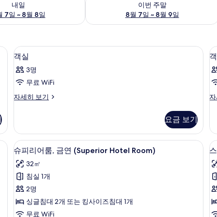
내일
이번 주말
 7일 ~ 8월 8일
8월 7일 ~ 8월 9일
 침대 시트
객실 내 금고, 책상, 무료 WiFi, 침대 시트
객
1
객실
객
실
3명
사
무료 WiFi
진
객
객
자세히 보기
자
모
실
실
두
자
자
기
요금 보기
세
세
보
히
히
기
보
보
 침대 시트
객실 내 금고, 책상, 무료 WiFi, 침대 시트
슈
8
기
기
슈피리어룸, 금연 (Superior Hotel Room)
스
피
32㎡
리
침실 1개
어
오
2명
룸,
싱글침대 2개 또는 킹사이즈침대 1개
금
무료 WiFi