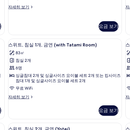
연
슈
스
자세히 보기
자
(Superior
피
튜
Hotel
리
디
Room)
어
오,
기
요금 보기
룸,
금
사
금
연
진
연
자
 with Murphy bed) | 전용 주방 | 전자레인지, 전기 주전자, 토스터, 조리 도구/접
스위트, 침실 1개, 금연 (with Tatami R
스
(Superior
세
12
모
스위트, 침실 1개, 금연 (with Tatami Room)
스
Hotel
히
위
두
83㎡
Room)
보
트,
트
자
기
보
침실 2개
침
세
기
6명
히
실
보
침
싱글침대 2개 및 싱글사이즈 요이불 세트 2개 또는 킹사이즈
1
1
기
침대 1개 및 싱글사이즈 요이불 세트 2개
개,
개
무료 WiFi
금
스
스
자세히 보기
자
연
위
위
트,
트,
(with
(
기
요금 보기
침
침
Tatami
B
실
실
Room)
R
1
1
om Suite) | 객실 내 금고, 책상, 무료 WiFi, 침대 시트
위성 채널 시청이 가능한 40인치 스마트
스
17
개,
개,
사
스위트, 침실 2개, 금연 (Yotei)
스