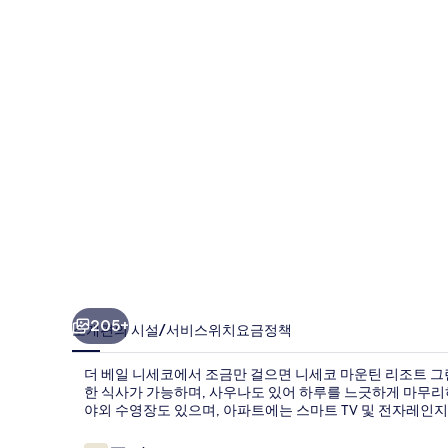
세
코
의
사
진
갤
러
리
205+
소개
편의 시설/서비스
위치
요금
정책
더 베일 니세코에서 조금만 걸으면 니세코 마운틴 리조트 
한 식사가 가능하며, 사우나도 있어 하루를 느긋하게 마무리
야외 수영장도 있으며, 아파트에는 스마트 TV 및 전자레인