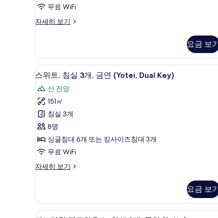
개,
무료 WiFi
금
스
자세히 보기
연
위
트,
(with
요금 보
침
Tatami
실
Room)
3
스위트, 침실 3개, 금연 (Yotei, D
스
20
개,
사
스위트, 침실 3개, 금연 (Yotei, Dual Key)
위
금
진
산 전망
연
트,
모
(with
151㎡
침
Tatami
두
침실 3개
Room)
실
보
자
8명
3
세
기
싱글침대 6개 또는 킹사이즈침대 3개
히
개,
무료 WiFi
보
금
기
스
자세히 보기
연
위
(Yotei,
트,
요금 보
Dual
침
실
Key)
3
파노라믹 펜트하우스, 침실 3개, 금연
파
사