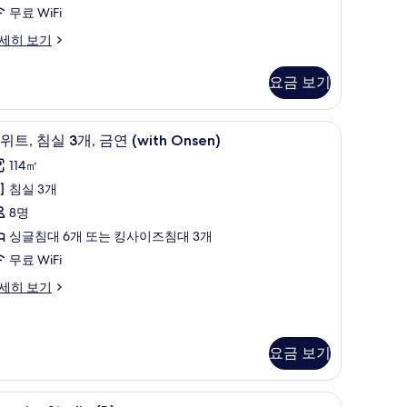
,
무료 WiFi
금
세히 보기
연
with
요금 보기
unk
oom)
atami Room) | 객실 내 금고, 책상, 무료 WiFi, 침대 시트
리조트 전망
스
17
사
위트, 침실 3개, 금연 (with Onsen)
위
진
114㎡
,
모
ith
침실 3개
침
nk
두
8명
oom)
실
보
싱글침대 6개 또는 킹사이즈침대 3개
기
무료 WiFi
,
세히 보기
금
연
with
요금 보기
nsen)
사
uperior
객실 내 금고, 책상, 무료 WiFi, 침대 시트
진