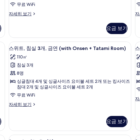
기
개,
개
무료 WiFi
금
스
스
자세히 보기
자
연
위
위
트,
트,
(with
(
기
요금 보기
침
침
Tatami
B
실
실
Room,
R
3
3
ual Key) | 객실 내 금고, 책상, 무료 WiFi, 침대 시트
스위트, 침실 3개, 금연 (with Onsen + T
스
15
Dual
개,
개,
스위트, 침실 3개, 금연 (with Onsen + Tatami Room)
스
위
금
금
Key)
110㎡
연
연
트,
트
사
(with
(w
침실 3개
침
Tatami
Bu
진
8명
Room,
R
실
모
Dual
자
싱글침대 4개 및 싱글사이즈 요이불 세트 2개 또는 킹사이즈
3
3
두
Key)
세
침대 2개 및 싱글사이즈 요이불 세트 2개
자
개,
히
개
보
무료 WiFi
세
보
스
자
금
기
히
기
스
위
자세히 보기
연
보
위
트,
기
트,
침
(with
(
침
실
기
요금 보기
Onsen
O
실
3
+
3
개,
 (Suite) | 내부 세부 사진
Superior
객실 내 금고, 책상, 무료 WiFi, 침대 시트
S
Tatami
개,
금