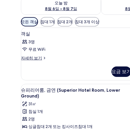
오늘 밤
8월 6일 ~ 8월 7일
8월
객
모든 객실
침대 1개
침대 2개
침대 3개 이상
실
객실 내 금고, 책상, 무료 WiFi,
객
에
1
객실
실
사
3명
용
사
무료 WiFi
가
진
능
객
자세히 보기
모
실
한
두
자
필
요금 보
세
보
터
히
기
보
객실 내 금고, 책상, 무료 WiFi,
슈
9
기
슈피리어룸, 금연 (Superior Hotel Room, Lower
피
Ground)
리
31㎡
어
침실 1개
룸,
2명
금
싱글침대 2개 또는 킹사이즈침대 1개