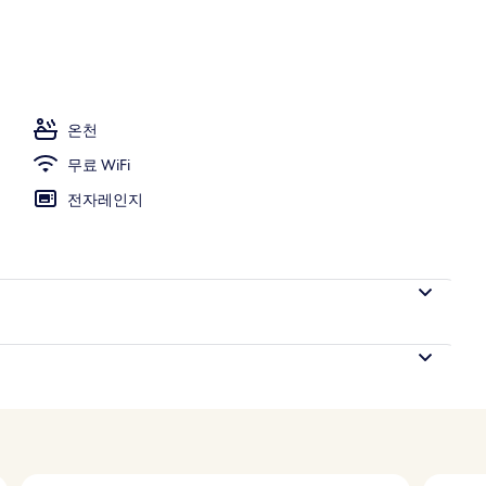
온천
무료 WiFi
전자레인지