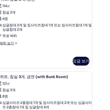
위
진
114㎡
,
모
ith
침실 2개
침
nk
두
6명
oom)
실
보
싱글침대 2개 및 킹사이즈침대 1개 또는 킹사이즈침대 1개 및
싱글침대 2개
기
,
무료 WiFi
금
세히 보기
연
사
진
요금 보기
모
두
객실 내 금고, 책상, 무료 WiFi, 침대 시트
스
11
위트, 침실 3개, 금연 (with Bunk Room)
보
위
121㎡
기
,
침실 3개
침
8명
실
싱글사이즈 2층침대 1개 및 킹사이즈침대 2개 또는 싱글사이
즈 2층침대 1개 및 싱글침대 4개