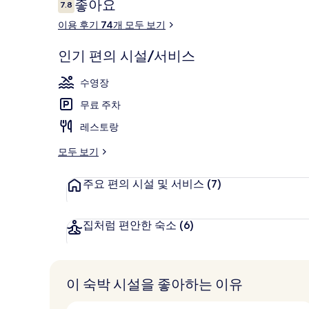
이
좋아요
7.8
10점 만점 중 7.8점.
용
이용 후기 74개 모두 보기
후
기
인기 편의 시설/서비스
온천
수영장
무료 주차
레스토랑
모두 보기
주요 편의 시설 및 서비스
(7)
집처럼 편안한 숙소
(6)
이 숙박 시설을 좋아하는 이유