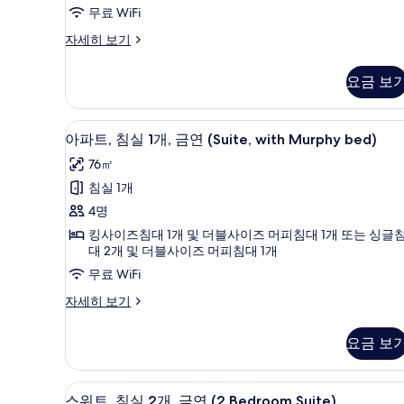
연
무료 WiFi
(Superior
슈
자세히 보기
Hotel
피
Room,
리
요금 보
어
Lower
룸,
Ground)
금
아파트, 침실 1개, 금연 (Suite,
아
사
7
연
아파트, 침실 1개, 금연 (Suite, with Murphy bed)
파
(Superior
진
76㎡
Hotel
트,
모
Room,
침실 1개
침
Lower
두
4명
Ground)
실
보
자
킹사이즈침대 1개 및 더블사이즈 머피침대 1개 또는 싱글
1
기
세
대 2개 및 더블사이즈 머피침대 1개
히
개,
무료 WiFi
보
금
기
아
자세히 보기
연
파
트,
(Suite,
요금 보
침
with
실
Murphy
1
스위트, 침실 2개, 금연 (2 Bedro
스
10
bed)
개,
스위트, 침실 2개, 금연 (2 Bedroom Suite)