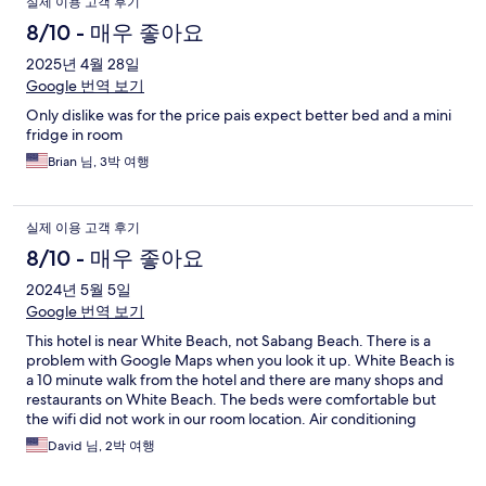
실제 이용 고객 후기
8/10 - 매우 좋아요
2025년 4월 28일
Google 번역 보기
Only dislike was for the price pais expect better bed and a mini
fridge in room
Brian 님, 3박 여행
실제 이용 고객 후기
8/10 - 매우 좋아요
2024년 5월 5일
Google 번역 보기
This hotel is near White Beach, not Sabang Beach. There is a
problem with Google Maps when you look it up. White Beach is
a 10 minute walk from the hotel and there are many shops and
restaurants on White Beach. The beds were comfortable but
the wifi did not work in our room location. Air conditioning
cooled the room but the extra warm temperatures were too
David 님, 2박 여행
much for the unit. Overall 4 out of 5. Staff was very friendly and
attentive!