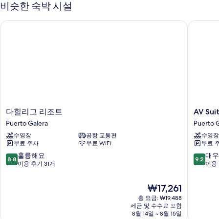
트
비슷한 숙박 시설
진
(Room
B)
모
다힐리그 리조트
AV Suite
자
두
세
히
보
보
기
기
다
AV
다힐리그 리조트
AV Sui
힐
Suites
Puerto Galera
Puerto 
리
Puerto
수영장
공항 교통편
수영장
그
Galera
무료 주차
무료 WiFi
무료 
리
조
10
10
훌륭해요
매우
8.8
9.2
트
점
점
이용 후기 31개
이용 
Puerto
만
만
Galera
점
점
현
₩17,261
중
중
재
총 요금: ₩19,488
8.8
9.2
요
세금 및 수수료 포함
점,
점,
금
8월 14일 ~ 8월 15일
훌
매