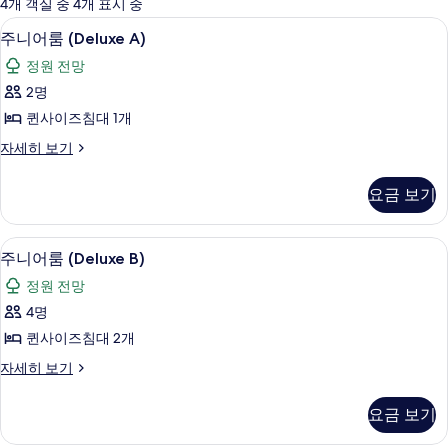
에
4개 객실 중 4개 표시 중
사
테라스/파티오
주
3
주니어룸 (Deluxe A)
용
니
가
정원 전망
어
능
2명
룸
한
퀸사이즈침대 1개
(Deluxe
필
주
자세히 보기
A)
터
니
사
어
요금 보기
룸
진
(Deluxe
모
A)
테라스/파티오
주
두
4
자
주니어룸 (Deluxe B)
니
세
보
정원 전망
히
어
기
보
4명
룸
기
퀸사이즈침대 2개
(Deluxe
주
자세히 보기
B)
니
사
어
요금 보기
룸
진
(Deluxe