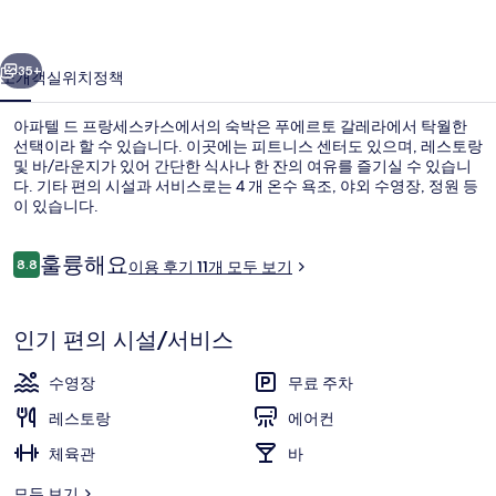
세
이전
다음
스
35+
소개
객실
위치
정책
카
아파텔 드 프랑세스카스에서의 숙박은 푸에르토 갈레라에서 탁월한
스
선택이라 할 수 있습니다. 이곳에는 피트니스 센터도 있으며, 레스토랑
및 바/라운지가 있어 간단한 식사나 한 잔의 여유를 즐기실 수 있습니
의
다. 기타 편의 시설과 서비스로는 4 개 온수 욕조, 야외 수영장, 정원 등
사
이 있습니다.
진
이
훌륭해요
8.8
이용 후기 11개 모두 보기
10점 만점 중 8.8점.
갤
용
후
외관
러
기
인기 편의 시설/서비스
리
수영장
무료 주차
레스토랑
에어컨
체육관
바
모두 보기