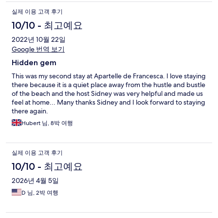
실제 이용 고객 후기
10/10 - 최고예요
2022년 10월 22일
Google 번역 보기
Hidden gem
This was my second stay at Apartelle de Francesca. I love staying
there because it is a quiet place away from the hustle and bustle
of the beach and the host Sidney was very helpful and made us
feel at home... Many thanks Sidney and I look forward to staying
there again.
Hubert 님, 8박 여행
실제 이용 고객 후기
10/10 - 최고예요
2026년 4월 5일
D 님, 2박 여행