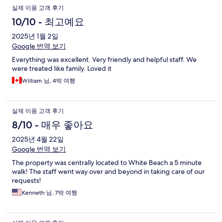
실제 이용 고객 후기
10/10 - 최고예요
2025년 1월 2일
Google 번역 보기
Everything was excellent. Very friendly and helpful staff. We
were treated like family. Loved it
William 님, 4박 여행
실제 이용 고객 후기
8/10 - 매우 좋아요
2025년 4월 22일
Google 번역 보기
The property was centrally located to White Beach a 5 minute
walk! The staff went way over and beyond in taking care of our
requests!
Kenneth 님, 7박 여행