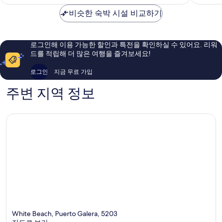
₩17,261
륭
우
비슷한 숙박 시설 비교하기
해
훌
요,
륭
이
해
용
요,
로그인해 이용 가능한 할인과 특전을 확인하실 수 있어요. 리워
후
이
드를 적립해 더 많은 여행을 즐겨보세요!
기
용
31
후
로그인
지금 무료 가입
개
기
20
주변 지역 정보
개
White Beach, Puerto Galera, 5203