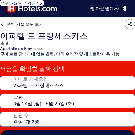
본문 내용으로 건너뛰기
앱 다운 받기
숙박 시설 모두 보기
아파텔 드 프랑세스카스
2.0
Apartelle de Francesca
성
푸에르토 갈레라에 있는 호텔, 야외 수영장 및 레스토랑 이용 가능
급
숙
요금을 확인할 날짜 선택
박
시
어디로 가세요?
설
날짜
인원 수