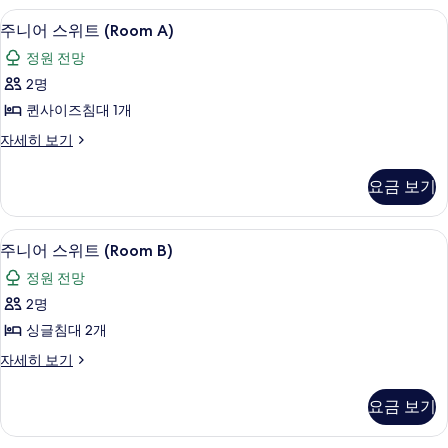
모
B)
테라스/파티오
주
두
5
자
주니어 스위트 (Room A)
니
세
보
정원 전망
히
어
기
보
2명
스
기
퀸사이즈침대 1개
위
주
자세히 보기
트
니
(Room
어
요금 보기
스
A)
위
사
트
테라스/파티오
주
진
2
(Room
주니어 스위트 (Room B)
니
A)
모
정원 전망
자
어
두
세
2명
스
히
보
싱글침대 2개
보
위
기
기
주
자세히 보기
트
니
(Room
어
요금 보기
스
B)
위
사