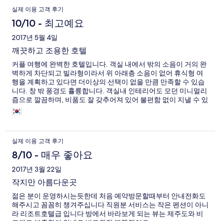
고되셨으면 합니다. 비싼 돈 주고 인간이하 취급 받고 싶다면 예약
실제 이용 고객 후기
하셔도 괜찮습니다. 그래도 상담해준 해외&국내 Hotels.com Gold
10/10 - 최고예요
member 상담원분들은 최대한 문제를 해결하기 위해 애써주셨습
니다. 해결되지는 않았지만 그 마음에 감사드립니다.
2017년 5월 4일
깨끗하고 조용한 호텔
커플 여행에 완벽한 호텔입니다. 객실 내에서 밖의 소음이 거의 완
벽하게 차단되고 빌라형이라서 위 아래층 소음이 없어 휴식형 여
행을 계획하고 있다면 더이상의 선택이 없을 만큼 만족할 수 있습
니다. 창 밖 풍경도 휼륭합니다. 객실내 인테리어도 모던 미니멀리
즘으로 깔끔하며, 비품도 잘 갖추어져 있어 불편함 없이 지낼 수 있
습니다. 개인풀(private pool)은 커플이 이용하기에 충분하며 수질
도 잘 관리되고 있었습니다. 아침 조식이 안되고, 주변에 식당이 없
어 불편하지만(간단한 식사를 준비할 수 있도록 인뎍션, 냉장고, 전
자렌지-마이크로웨이브렌지-가 구비 되어 있음) 조용한 숙박을 원
실제 이용 고객 후기
한다면 감수해야 할 것 같았습니다.
8/10 - 매우 좋아요
2017년 3월 22일
작지만 아름다운곳
젊은 분이 운영하시는듯한데 처음 예약방문할때부터 안내전화도
해주시고 꼼꼼히 챙겨주십니다 직원분 서비스는 작은 펜션이 아니
라 리조트호텔급 입니다 방에서 바라보게 되는 뷰는 제주도와 비