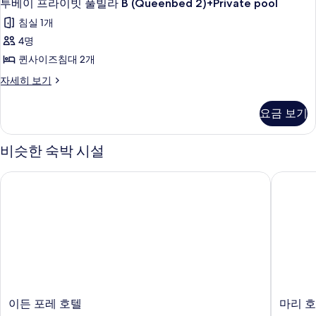
1
빗
투베이 프라이빗 풀빌라 B (Queenbed 2)+Private pool
라
베
풀
B
침실 1개
빌
이
(Queenbed
라
4명
프
B
2)+Private
퀸사이즈침대 2개
(Queenbed
라
pool
2)+Private
투
자세히 보기
이
사
pool
베
자
빗
이
진
요금 보기
세
프
풀
모
히
라
보
빌
두
이
비슷한 숙박 시설
기
빗
라
보
풀
B
이든 포레 호텔
마리 호텔
기
빌
(Queenbed
라
B
2)+Private
(Queenbed
pool
2)+Private
사
pool
자
진
세
모
히
보
두
이
마
이든 포레 호텔
마리 호
기
든
리