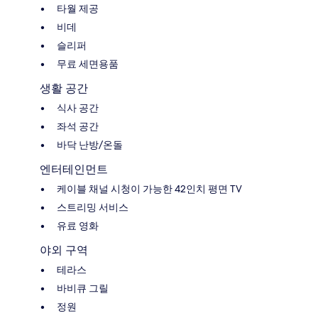
타월 제공
비데
슬리퍼
무료 세면용품
생활 공간
식사 공간
좌석 공간
바닥 난방/온돌
엔터테인먼트
케이블 채널 시청이 가능한 42인치 평면 TV
스트리밍 서비스
유료 영화
야외 구역
테라스
바비큐 그릴
정원