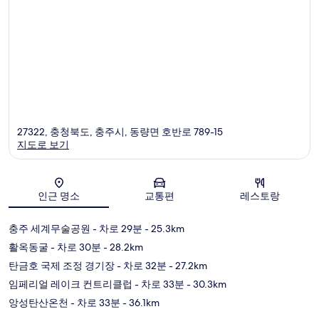
27322, 충청북도, 충주시, 동량면 호반로 789-15
지도로 보기
지도
인근 명소
교통편
레스토랑
충주 세계무술공원
- 차로 29분
- 25.3km
활옥동굴
- 차로 30분
- 28.2km
탄금호 국제 조정 경기장
- 차로 32분
- 27.2km
임페리얼 레이크 컨트리클럽
- 차로 33분
- 30.3km
앙성탄산온천
- 차로 33분
- 36.1km