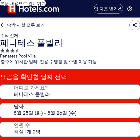
본문 내용으로 건너뛰기
앱 다운 받기
숙박 시설 모두 보기
주택 전체
페나테스 풀빌라
3.5
Penatess Pool Villa
성
충주에 위치한 빌라, 전용 수영장 및 주방 이용 가능
급
숙
요금을 확인할 날짜 선택
박
시
어디로 가세요?
설
날짜
인원 수