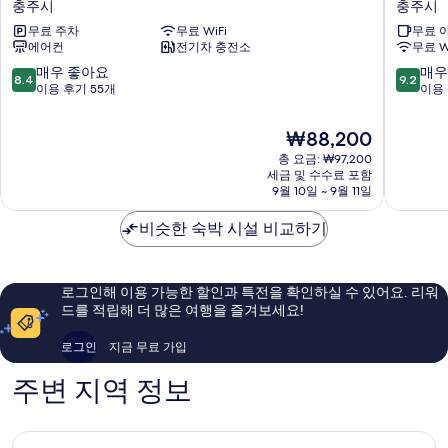
보
충주시
충주시
포
호
기
무료 주차
무료 WiFi
무료 
레
텔
에어컨
전기차 충전소
무료 W
호
충
텔
주
10
10
매우 좋아요
매우
8.4
9.2
충
충
점
점
이용 후기 55개
이용 
주
주
만
만
시
시
점
점
현
₩88,200
중
중
재
총 요금: ₩97,200
8.4
9.2
요
세금 및 수수료 포함
점,
점,
금
9월 10일 ~ 9월 11일
매
매
₩88,200
우
우
비슷한 숙박 시설 비교하기
좋
훌
아
륭
요,
해
이
요,
로그인해 이용 가능한 할인과 특전을 확인하실 수 있어요. 리워
용
이
드를 적립해 더 많은 여행을 즐겨보세요!
후
용
기
후
로그인
지금 무료 가입
55
기
개
93
주변 지역 정보
개