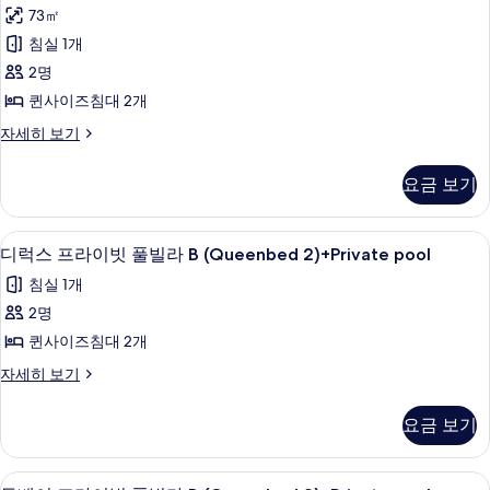
리
사
빌
73㎡
프
라
진
침실 1개
(Queenbed
라
모
4+Bedroom3)+Private
2명
이
pool
두
퀸사이즈침대 2개
자
빗
보
세
패
자세히 보기
풀
히
밀
기
보
빌
리
요금 보기
기
프
라
라
(Queenbed
이
디럭스 프라이빗 풀빌라 B (Queenbed 2
디
2
빗
2)+Private
디럭스 프라이빗 풀빌라 B (Queenbed 2)+Private pool
럭
풀
pool
침실 1개
빌
스
사
라
2명
프
(Queenbed
진
퀸사이즈침대 2개
2)+Private
라
모
pool
디
자세히 보기
이
두
자
럭
세
빗
스
보
요금 보기
히
프
풀
기
보
라
기
빌
이
오리/거위털 이불, 템퍼페딕 침대, 암막 
투