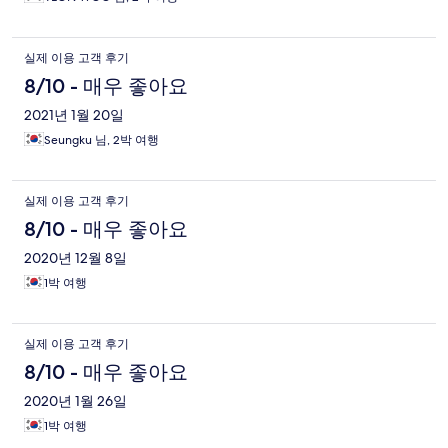
reschedule and I didn't have a good time because it was raining
all the time, we didnt get to enjoy the pool, the bbq outside, the
beautiful view, or stay in the padio...nothing at all. We were
실제 이용 고객 후기
pretty much forced to go there because otherwise we would
lose the money. Very disappointed and it was my anniversary
8/10 - 매우 좋아요
weekend. I am not coming back just because of his policy, I think
2021년 1월 20일
it is unfair in my personal opinion.
Seungku 님, 2박 여행
실제 이용 고객 후기
8/10 - 매우 좋아요
2020년 12월 8일
1박 여행
실제 이용 고객 후기
8/10 - 매우 좋아요
2020년 1월 26일
1박 여행