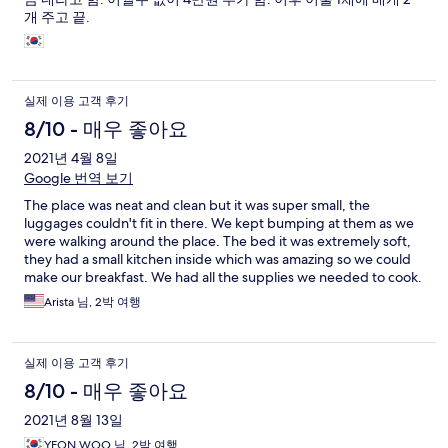
개 주고 끝.
실제 이용 고객 후기
8/10 - 매우 좋아요
2021년 4월 8일
Google 번역 보기
The place was neat and clean but it was super small, the
luggages couldn't fit in there. We kept bumping at them as we
were walking around the place. The bed it was extremely soft,
they had a small kitchen inside which was amazing so we could
make our breakfast. We had all the supplies we needed to cook.
Customer service was good, they would help real quick if you
Arista 님, 2박 여행
had any questions or needs.The view was beautiful but we didnt
get to enjoy it since it was raining like crazy throughout the
whole weekend we stayed. The resort is 45 min away from the
실제 이용 고객 후기
city, so not so close. My only criticism for this place is that I
understand they dont do refunds but you should have the right
8/10 - 매우 좋아요
to reschedule if you cant make it at the day you booked. This
2021년 8월 13일
places is pretty expensive and they should give you that
opportunity. I had to go last weekend because I couldn't
YEON WOO 님, 2박 여행