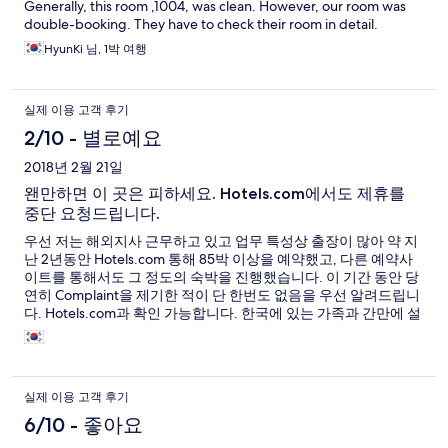
Generally, this room ,1004, was clean. However, our room was
double-booking. They have to check their room in detail.
HyunKi 님, 1박 여행
실제 이용 고객 후기
2/10 - 별로예요
2018년 2월 21일
왠만하면 이 곳은 피하세요. Hotels.com에서도 제휴를
중단 요청드립니다.
우선 저는 해외지사 근무하고 있고 업무 특성상 출장이 많아 약 지
난 2년동안 Hotels.com 통해 85박 이상을 예약했고, 다른 예약사
이트를 통해서도 그 정도의 숙박을 진행했습니다. 이 기간 동안 당
연히 Complaint을 제기한 적이 단 한번도 없음을 우선 알려드립니
다. Hotels.com과 확인 가능합니다. 한국에 있는 가족과 간만에 설
연휴 휴가 전 하루를 묶기 위해 늘상 있는 호텔보다는 이벤트가 있
는 곳이 좋겠다 싶어 이곳을 예약했습니다. 시작부터 방 예약이 잘
못되어 삐걱되긴 했지만 현금 5만원을 추가로 더 주고 스위트룸으
로 방 옮겼습니다. 총 $ 210 이 넘는금액을 하루 숙박으로 투자를
실제 이용 고객 후기
했지요. 방이 추워서 난방을 요청했고, 시간이 걸릴 듯 하여 짐만
내려놓고 충주 시내로 나와서 2시간 넘게 식사를 하고 돌아왔지만
6/10 - 좋아요
여전히 추웠습니다. 아이들이 물놀이를 하고 싶어해서 욕실으로