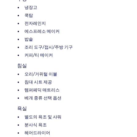
냉장고
쿡탑
전자레인지
에스프레소 메이커
밥솥
조리 도구/접시/주방 기구
커피/티 메이커
침실
오리/거위털 이불
침대 시트 제공
템퍼페딕 매트리스
베개 종류 선택 옵션
욕실
별도의 욕조 및 샤워
분사식 욕조
헤어드라이어