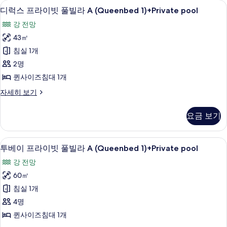
사
오리/거위털 이불, 템퍼페딕 침대, 암막 
디
37
디럭스 프라이빗 풀빌라 A (Queenbed 1)+Private pool
용
럭
가
강 전망
스
능
43㎡
프
한
침실 1개
라
필
2명
터
이
퀸사이즈침대 1개
빗
디
자세히 보기
풀
럭
빌
스
요금 보기
프
라
라
A
이
투베이 프라이빗 풀빌라 A (Queenbed 1)+
투
42
빗
(Queenbed
투베이 프라이빗 풀빌라 A (Queenbed 1)+Private pool
베
풀
1)+Private
강 전망
빌
이
pool
라
60㎡
프
사
A
침실 1개
(Queenbed
라
진
1)+Private
4명
이
모
pool
퀸사이즈침대 1개
자
빗
두