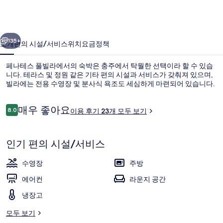
빌
라
이전
다음
의
135+
소개
편의 시설/서비스
위치
요금
정책
사
페나테스 풀빌라에서의 숙박은 충주에서 탁월한 선택이라 할 수 있습
진
니다. 테라스 및 정원 같은 기타 편의 시설과 서비스가 갖춰져 있으며,
빌라에는 전용 수영장 및 분사식 욕조도 세심하게 마련되어 있습니다.
갤
러
이
매우 좋아요
8.0
이용 후기 23개 모두 보기
10점 만점 중 8.0점.
리
용
후
기
인기 편의 시설/서비스
테라스/파티오
수영장
주방
에어컨
라운지 공간
냉장고
모두 보기