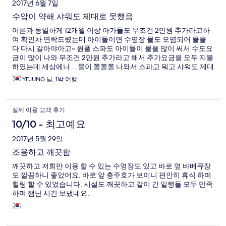
2017년 6월 7일
갔지만 너무 추웠고 물을 틀었을때 약한 수압때문인건지 처음 10
초간만 뜨거운 물이 나오고 미지근한 물만 나와 어쩔 수 없이 커피
수압이 약해 샤워도 제대로 못했음
포트에 물을 끊여서 일부 데워가며 있었지만 공기가 너무 차가워
어른과 동일하게 12개월 이상 아가들도 무조건 2만원 추가라고하
10분도 채 안되어 나왔습니다. 지속적으로 객실 온도를 올려줄 것
여 확인차 연락드렸는데 아이들이면 수영장 물도 오염되어 물을
을 요청했지만 최선을다하고 있다고만 얘기하더군요. 만약 이 객
다 다시 갈아야아고~ 원풀 스파도 아이들이 물을 많이 써서 수도요
실이 난방이 좋지 않다는 정보를 미리 알려줬다면 아예 방 정보가
금이 많이 나와 무조건 2만원 추가라고 해서 추가요금을 모두 지불
바뀌었을 때 취소를 하고 나갔을 겁니다. 거실 온도가 밤 10시 30
하였는데 세상에나... 물이 쫄쫄쫄 나와서 스파고 뭐고 샤워도 제대
분 기준으로 24도가 겨우 올라갔고, 침실과 욕실은 여전히 숙박이
로 못했다. 물이 너무 안나온다고 하니, 원래 수압이 약하다고;;;;;
불가능한 상태였습니다. 온풍기를 가져오고 전기장판을 주며 거실
YEJUNG 님, 1박 여행
수영장 물도 새로 갈지 않고 그대로 두던데... 그리고 올라가는 길
에서 자라고 하는데...그 돈주고 전기장판에 자려고 온것도 아니고
이 좁고 험해서 매우 불편하였음. 하지만 캡슐커피도 있고 칫솔도
수차례 더 요청을 했지만 모두 묵살되었습니다. 매니저는 사장이
있고 큰타월도 있고 전체적으로 시설은 깨끗했다. 물때문에 추가
아니라 자기는 힘이 없다고만 하고 사장 전화번호를 주거나 전화
실제 이용 고객 후기
요금을 받는다고 하였는데 우리는 여자 3명이 임산부라 수영장, 스
연결을 해달라고 해도 안해주더라구요. 사장이 오고 있다는데 언
파 사용 일체 안한데다 그 외 사람들은 샤워도 제대로 못한거 빼곤
제 오는지 몇시에 도착하는지도 모른다고 하더군요. 11시가 되도록
10/10 - 최고예요
괜찮았음.
객실 2곳의 온도는 3세, 5세, 7세 3명의 아이들이 잘 수 있는 상황
2017년 5월 29일
이 아니였고, 객실안에서 다운점퍼를 다들 입고 있었지만 상황이
나아지지 않고 아이들은 평소 수면시간을 2시간 지났지만 정상적
조용하고 깨끗함
으로 잠자리에 들어갈 수 없었습니다. 매니저도 성인만 있으면 모
깨끗하고 저희만 이용 할 수 있는 수영장도 있고 바로 옆 바베큐장
를까 본인도 아이들이 있다면 힘들수 있다고 하더군요. 결국 추가
도 깔끔하니 좋았어요. 바로 앞 충주호가 보이니 편안히 휴식 하며
조치가 없어 밤11시에 객실 이용도 못하고 체크아웃하고 다른 호텔
힐링 할 수 있었습니다. 시설도 깨끗하고 같이 간 일행들 모두 만족
로 급하게 옮겼습니다 객실변경한 5만원도 돌려주지 않더군요. 돈
하며 잼난 시간 보냈네요.
을 돌려받고 안받고의 문제가 아니라 서비스의 기본이 안된 업체
입니다. 저는 그냥 벌벌 떨며 객실에서 3시간 정도 체류하며 $210
새해 전에 액뗌했다고 치지만 더 이상의 피해자가 나오면 안된다
고 생각합니다. 이 곳을 예약하시기 위해 검색하시는 분들께 꼭 참