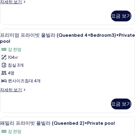
세
투
자세히 보기
풀
보
히
베
보
빌
이
기
요금 보기
기
프
라
라
A
이
프리미엄 프라이빗 풀빌라 (Queenbed 4+B
프
24
빗
(Queenbed
프리미엄 프라이빗 풀빌라 (Queenbed 4+Bedroom3)+Private
리
풀
pool
1)+Private
빌
미
pool
강 전망
라
엄
사
A
104㎡
(Queenbed
프
진
침실 3개
1)+Private
라
모
pool
4명
자
이
두
퀸사이즈침대 4개
세
빗
보
히
프
자세히 보기
보
풀
기
리
기
미
빌
요금 보기
엄
라
프
라
(Queenbed
패밀리 프라이빗 풀빌라 (Queenbed 2)+P
패
33
이
패밀리 프라이빗 풀빌라 (Queenbed 2)+Private pool
4+Bedroom3)+Private
밀
빗
pool
강 전망
풀