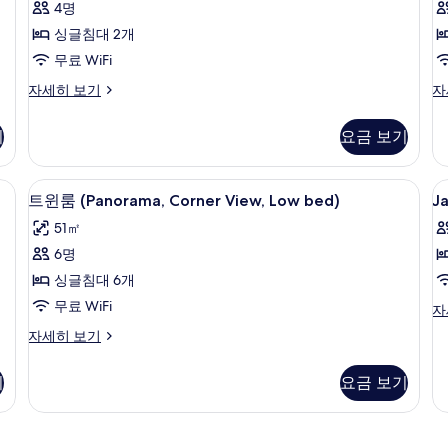
셔
St
4명
기
자
널
싱글침대 2개
세
룸,
히
무료 WiFi
보
흡
트
트
자세히 보기
자
기
연,
래
래
디
디
(
온
기
요금 보기
셔
셔
W
수
널
널
St
룸,
스
욕
w bed) | 객실 내 금고, 책상, 방음 설비, 무료 WiFi
트윈룸 (Panorama, Corner View, Low
J
트
4
흡
위
O
트윈룸 (Panorama, Corner View, Low bed)
J
조
s
윈
연,
트
ai
51㎡
(Modern
온
(J
R
룸
B
수
We
6명
Japanese
(Panorama,
욕
St
Style,
싱글침대 6개
조
O
Corner
Japanese
(Modern
ai
무료 WiFi
Ja
자
View,
Japanese
Ba
Futon)
st
Low
트
자세히 보기
Style,
자
R
사
윈
bed)
Japanese
세
자
룸
진
Futon)
히
사
세
기
요금 보기
(Panorama,
자
보
히
모
진
Corner
세
기
보
View,
두
히
모
기
Low