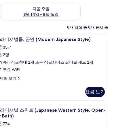
~ 8월 9일
다음 주말 예약 가능 여부 확인, 8월 14일 ~ 8월 16일
다음 주말
8월 14일 ~ 8월 16일
9개 객실 중 9개 표시 중
트래디셔널룸, 금연 (Modern Japanese Style)
트
2
래디셔널룸, 금연 (Modern Japanese Style)
래
35㎡
디
2명
셔
슈퍼싱글침대 2개 또는 싱글사이즈 요이불 세트 2개
널
무료 WiFi
,
세히 보기
금
연
요금 보기
Modern
apanese
nese Style, Japanese Futon) | 다이닝
트래디셔널 스위트 (Japanese Western Style, O
트
tyle)
7
래디셔널 스위트 (Japanese Western Style, Open-
래
사
r Bath)
Modern
디
진
77㎡
panese