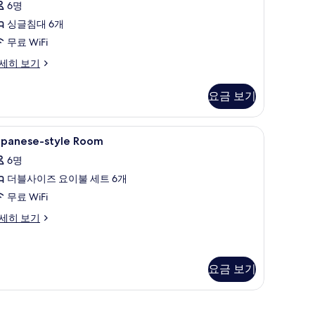
셔
yle)
모
6명
널
두
싱글침대 6개
스
보
무료 WiFi
위
기
세히 보기
트
Japanese
요금 보기
estern
yle,
 bed) | 객실 내 금고, 책상, 방음 설비, 무료 WiFi
apanese-
다이닝
1
pen-
apanese-style Room
tyle
r
6명
apanese
oom
ath)
stern
더블사이즈 요이불 세트 6개
사
사
yle,
무료 WiFi
진
pen-
진
r
모
panese-
세히 보기
모
th)
yle
두
oom
두
보
보
요금 보기
기
기