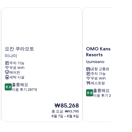
요칸 쿠라모토
OMO Kansai Airport by
요
OMO
요칸 쿠라모토
OMO Kansai Airport
칸
Kansai
Resorts
미나미
쿠
Airport
Izumisano
주차 가능
라
by
무료 WiFi
모
Hoshino
공항 교통편
에어컨
주차 가능
토
Resorts
세탁 시설
무료 WiFi
미
Izumisano
레스토랑
10
훌륭해요
나
8.6
점
이용 후기 287개
10
미
훌륭해요
8.8
만
점
이용 후기 2,612개
점
만
현
₩85,268
중
점
재
8.6
중
총 요금: ₩93,795
요
점,
8월 7일 ~ 8월 8일
8
8.8
금
훌
점,
₩85,268
륭
훌