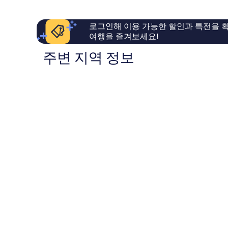
좋
륭
아
해
요,
요,
로그인해 이용 가능한 할인과 특전을 확
이
이
여행을 즐겨보세요!
용
용
후
후
주변 지역 정보
기
기
678
475
개
개