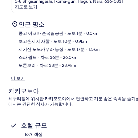
5-8 Shigisanhigashi, Ikoma-gun, Heguri, Nara, 636-0831
지도로 보기
인근 명소
콩고 이코마 준국립공원
- 도보 1분
- 0.0km
초고손시지 사찰
- 도보 10분
- 0.9km
지
시기산 노도카무라 농장
- 도보 17분
- 1.5km
스파 월드
- 차로 36분
- 26.0km
도톤보리
- 차로 38분
- 28.9km
더 보기
카키모토야
헤구리정에 위치한 카키모토야에서 편안하고 기분 좋은 숙박을 즐기실 
에서는 간단한 식사가 가능합니다.
호텔 규모
16개 객실