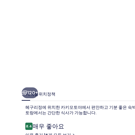
의
사
진
갤
러
리
120+
소개
객실
위치
정책
헤구리정에 위치한 카키모토야에서 편안하고 기분 좋은 숙박을
토랑에서는 간단한 식사가 가능합니다.
이
매우 좋아요
8.4
10점 만점 중 8.4점.
용
이용 후기 16개 모두 보기