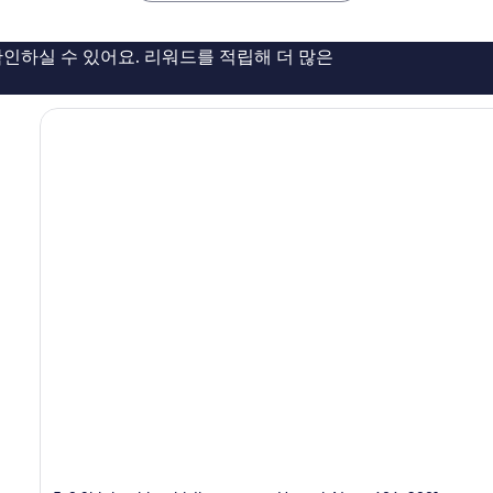
훌
륭
해
인하실 수 있어요. 리워드를 적립해 더 많은
요,
이
용
후
기
527
개