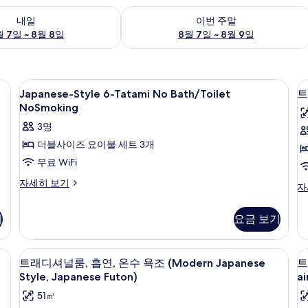
여부 확인, 8월 7일 ~ 8월 8일
이번 주말 예약 가능 여부 확인, 8월 7일 
내일
이번 주말
 7일 ~ 8월 8일
8월 7일 ~ 8월 9일
Japanese-
내부
1
Japanese-Style 6-Tatami No Bath/Toilet
트
Style
NoSmoking
6-
3명
Tatami
더블사이즈 요이불 세트 3개
No
무료 WiFi
Bath/Toilet
룸
NoSmoking
Japanese-
자세히 보기
트
자
Style
사
래
6-
디
진
기
요금 보기
Tatami
셔
(
모
No
널
J
Bath/Toilet
룸,
두
료 WiFi
트래디셔널룸, 흡연, 온수 욕조 (Modern Japa
트
NoSmoking
S
12
금
트래디셔널룸, 흡연, 온수 욕조 (Modern Japanese
트
보
자
래
연
Style, Japanese Futon)
ai
세
기
(
디
히
51㎡
Ja
보