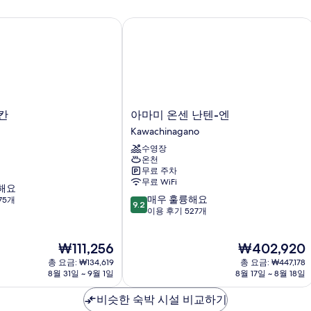
보
보
두
bed)
기
기
자
아마미 온센 난텐-엔
보
세
기
히
보
기
아
칸
아마미 온센 난텐-엔
마
Kawachinagano
미
수영장
온
온천
센
무료 주차
난
무료 WiFi
해요
텐-
10
매우 훌륭해요
75개
엔
9.2
점
이용 후기 527개
Kawachinagano
만
점
현
현
₩111,256
₩402,920
중
재
재
9.2
총 요금: ₩134,619
총 요금: ₩447,178
요
요
점,
8월 31일 ~ 9월 1일
8월 17일 ~ 8월 18일
금
금
매
₩111,256
₩402,920
우
비슷한 숙박 시설 비교하기