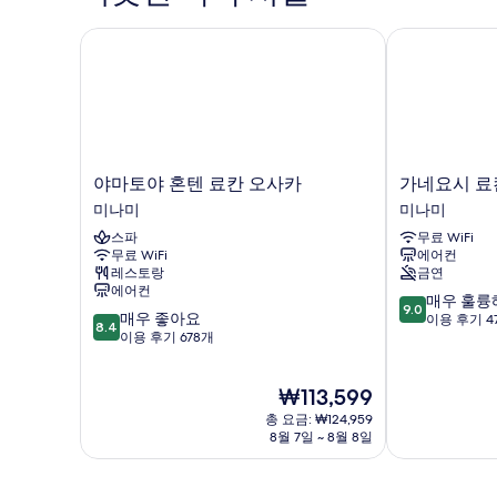
기
기
Low
모
bed)
야마토야 혼텐 료칸 오사카
가네요시 료칸
두
자
보
세
히
기
보
기
야
가
야마토야 혼텐 료칸 오사카
가네요시 료
마
네
미나미
미나미
토
요
스파
무료 WiFi
야
시
무료 WiFi
에어컨
혼
료
레스토랑
금연
텐
칸
에어컨
10
료
미
매우 훌륭
9.0
10
매우 좋아요
점
칸
나
이용 후기 4
8.4
점
이용 후기 678개
만
오
미
만
점
사
점
중
카
현
₩113,599
중
9.0
미
재
8.4
점,
나
총 요금: ₩124,959
요
점,
8월 7일 ~ 8월 8일
매
미
금
매
우
₩113,599
우
훌