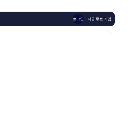
해
륭
요,
해
이
요,
용
이
로그인
지금 무료 가입
후
용
기
후
287
기
개
2,612
개