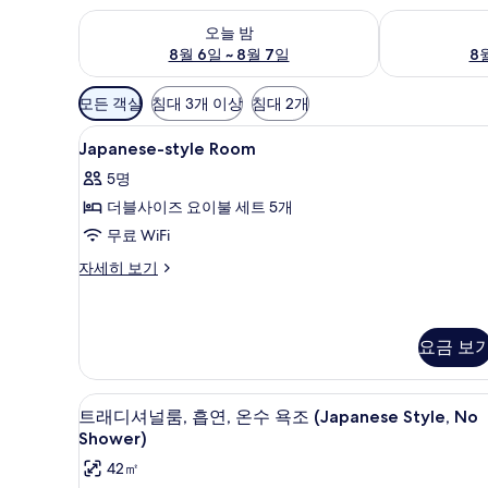
오늘 밤 예약 가능 여부 확인, 8월 6일 ~ 8월 7일
내일 예약 가능 
오늘 밤
8월 6일 ~ 8월 7일
8월
객
모든 객실
침대 3개 이상
침대 2개
실
Japanese-
야외 식당
에
1
Japanese-style Room
style
사
5명
Room
용
더블사이즈 요이불 세트 5개
사
가
무료 WiFi
능
진
한
모
Japanese-
자세히 보기
필
style
두
Room
터
보
자
세
요금 보
기
히
보
객실 내 금고, 책상, 방음 설비, 무
트
기
15
트래디셔널룸, 흡연, 온수 욕조 (Japanese Style, No
래
Shower)
디
42㎡