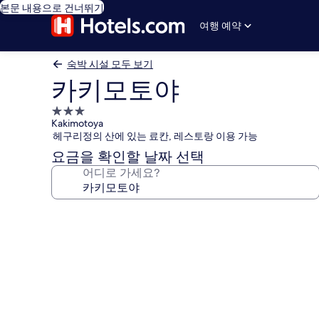
본문 내용으로 건너뛰기
여행 예약
숙박 시설 모두 보기
카키모토야
3.0
Kakimotoya
성
헤구리정의 산에 있는 료칸, 레스토랑 이용 가능
급
요금을 확인할 날짜 선택
숙
어디로 가세요?
박
시
설
카
키
모
토
야