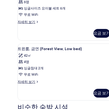
셔
6명
널
싱글사이즈 요이불 세트 6개
룸,
무료 WiFi
흡
트
자세히 보기
연,
래
디
온
요금 보
셔
수
널
룸,
욕
트윈룸, 금연 (Forest View, Lo
트
5
흡
트윈룸, 금연 (Forest View, Low bed)
조
윈
연,
42㎡
(Japanese
온
룸,
수
4명
Style,
금
욕
No
싱글침대 2개
조
연
Shower)
(Japanese
무료 WiFi
(Forest
Style,
사
트
자세히 보기
View,
No
진
윈
Shower)
Low
룸,
자
모
요금 보
bed)
금
세
두
연
사
히
(Forest
보
보
비슷한 숙박 시설
진
View,