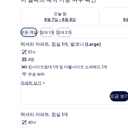
오늘 밤 예약 가능 여부 확인, 8월 7일 ~ 8월 8일
내일 예약 가능 
오늘 밤
8월 7일 ~ 8월 8일
8월
객
모든 객실
침대 1개
침대 2개
실
럭셔리 아파트, 침실 1개, 발코니 (L
럭
에
19
럭셔리 아파트, 침실 1개, 발코니 (Large)
셔
사
57㎡
용
리
4명
가
아
킹사이즈침대 1개 및 더블사이즈 소파베드 1개
능
파
한
무료 WiFi
트,
필
럭
자세히 보기
침
터
셔
실
리
요금 보
아
1
파
개,
트,
럭셔리 아파트, 침실 1개 | 1 개의
럭
10
침
발
럭셔리 아파트, 침실 1개
셔
실
코
40㎡
1
리