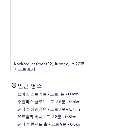
Konkordijas Street 12, Jurmala, LV-2015
지도로 보기
인근 명소
요마스 스트리트
- 도보 1분
- 0.1km
주말라스 글로브
- 도보 6분
- 0.5km
지
진타리 삼림공원
- 도보 7분
- 0.7km
유르말라 비치
- 도보 8분
- 0.8km
진타리 콘서트 홀
- 도보 9분
- 0.8km