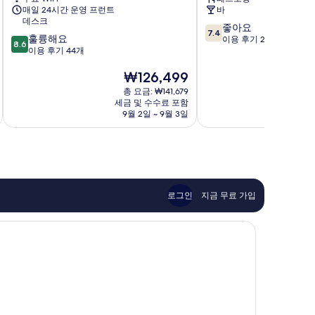
션
Jurmala
매일 24시간 운영 프런트
바
해
데스크
10
좋아요
변
7.4
10
훌륭해요
점
이용 후기 26개
호
8.6
점
이용 후기 44개
만
텔
만
점
유
현
₩126,499
점
중
르
재
중
7.4
말
총 요금: ₩141,679
요
8.6
점,
세금 및 수수료 포함
라
금
점,
9월 2일 ~ 9월 3일
8
좋
Jurmala
₩126,499
훌
아
륭
요,
해
이
요,
용
이
후
용
기
로그인
지금 무료 가입
후
26
기
개
44
개