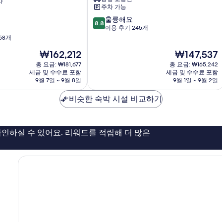
사
스
주차 가능
파
10
훌륭해요
Jurmala
8.8
점
이용 후기 245개
만
58개
점
현
현
₩162,212
₩147,537
중
재
재
8.8
총 요금: ₩181,677
총 요금: ₩165,242
요
요
점,
세금 및 수수료 포함
세금 및 수수료 포함
금
금
9월 7일 ~ 9월 8일
9월 1일 ~ 9월 2일
훌
₩162,212
₩147,537
륭
비슷한 숙박 시설 비교하기
해
요,
이
용
인하실 수 있어요. 리워드를 적립해 더 많은
후
기
245
개