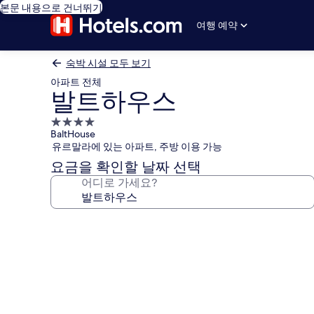
본문 내용으로 건너뛰기
여행 예약
숙박 시설 모두 보기
아파트 전체
발트하우스
4.0
BaltHouse
성
유르말라에 있는 아파트, 주방 이용 가능
급
요금을 확인할 날짜 선택
숙
어디로 가세요?
박
시
설
발
트
하
우