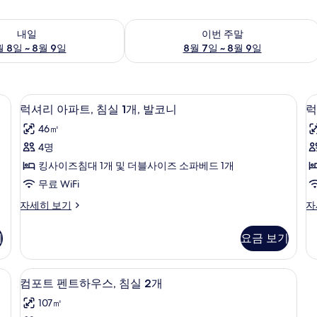
여부 확인, 8월 8일 ~ 8월 9일
이번 주말 예약 가능 여부 확인, 8월 7일 
내일
이번 주말
 8일 ~ 8월 9일
8월 7일 ~ 8월 9일
arge) | 1 개의 침실, 고급 침구, 객실 내 금고, 암막 커튼
럭셔리 아파트, 침실 1개, 발코니 | 거실 
럭
11
럭셔리 아파트, 침실 1개, 발코니
럭
셔
46㎡
리
4명
아
킹사이즈침대 1개 및 더블사이즈 소파베드 1개
파
무료 WiFi
트,
트
럭
럭
자세히 보기
자
침
셔
셔
실
리
리
기
요금 보기
아
아
1
1
파
파
개,
트,
트,
 침실, 고급 침구, 객실 내 금고, 암막 커튼
컴포트 펜트하우스, 침실 2개 | 거실 | 디
컴
18
침
침
(
발
컴포트 펜트하우스, 침실 2개
포
실
실
코
107㎡
1
1
트