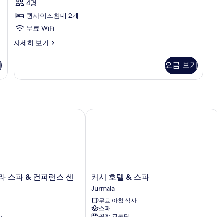
니
개,
개
4명
펜
발
(L
사
퀸사이즈침대 2개
코
자
트
진
니
세
무료 WiFi
하
자
히
모
컴
자세히 보기
세
보
우
포
두
히
기
스,
트
보
보
기
요금 보기
펜
기
침
기
트
실
하
우
2
스,
개
침
 스파 & 컨퍼런스 센터
커시 호텔 & 스파
사
실
2
진
개
모
자
세
두
히
보
보
커
라 스파 & 컨퍼런스 센
커시 호텔 & 스파
기
기
시
Jurmala
호
무료 아침 식사
텔
스파
&
공항 교통편