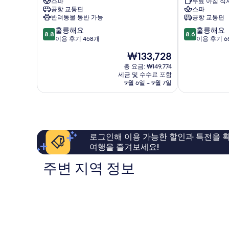
스파
무료 아침 식
텔
라
공항 교통편
스파
리
스
반려동물 동반 가능
공항 교통편
엘
파
10
10
루
훌륭해요
&
훌륭해요
8.8
8.6
점
점
페
이용 후기 458개
컨
이용 후기 6
만
만
스
퍼
현
₩133,728
점
점
파
런
재
중
중
&
총 요금: ₩149,774
스
요
세금 및 수수료 포함
8.8
8.6
컨
센
금
9월 6일 ~ 9월 7일
점,
점,
퍼
터
₩133,728
훌
훌
런
Jurmala
륭
륭
스
해
해
Jurmala
요,
요,
이
이
로그인해 이용 가능한 할인과 특전을 확
용
용
여행을 즐겨보세요!
후
후
기
기
주변 지역 정보
458
658
개
개