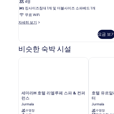
니
개,
4명
아
발
(Large)
킹사이즈침대 1개 및 더블사이즈 소파베드 1개
코
파
사
니
무료 WiFi
트,
(Large)
진
럭
자세히 보기
자
침
모
셔
세
실
리
히
두
요금 보
아
보
1
보
파
기
개
트,
기
비슷한 숙박 시설
침
사
실
진
1
세마라H 호텔 리엘루페 스파 & 컨퍼런스
호텔 유르말라
모
개
자
두
세
보
히
보
기
기
세
호
세마라H 호텔 리엘루페 스파 & 컨퍼
호텔 유르말
마
텔
런스
터
라
유
Jurmala
Jurmala
H
르
호
수영장
말
수영장