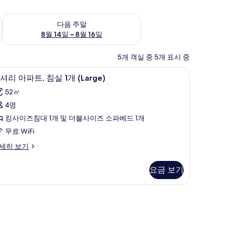
~ 8월 9일
다음 주말 예약 가능 여부 확인, 8월 14일 ~ 8월 16일
다음 주말
8월 14일 ~ 8월 16일
5개 객실 중 5개 표시 중
| 디지털 채널 시청이 가능한 32인치 평면 TV, TV
럭셔리 아파트, 침실 1개 (Large) | 1 개의 침실,
럭
18
셔리 아파트, 침실 1개 (Large)
셔
52㎡
리
4명
아
킹사이즈침대 1개 및 더블사이즈 소파베드 1개
파
무료 WiFi
,
세히 보기
침
실
요금 보기
개
지털 채널 시청이 가능한 32인치 평면 TV, TV
Large)
사