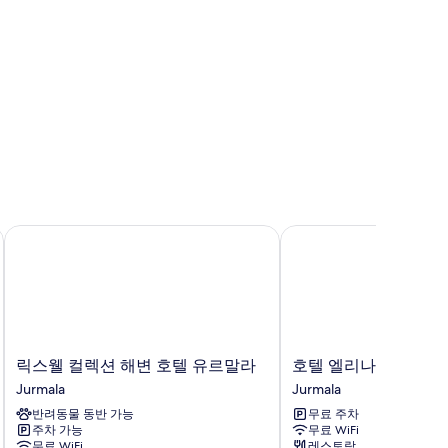
진
arge)
모
두
보
기
릭스웰 컬렉션 해변 호텔 유르말라
호텔 엘리나
릭
호
릭스웰 컬렉션 해변 호텔 유르말라
호텔 엘리나
스
텔
Jurmala
Jurmala
웰
엘
반려동물 동반 가능
무료 주차
컬
리
주차 가능
무료 WiFi
렉
나
무료 WiFi
레스토랑