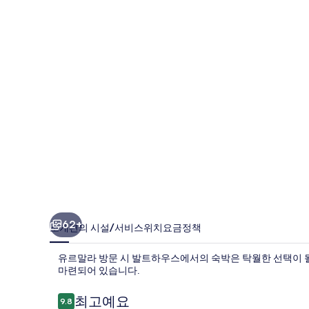
스
의
사
진
갤
러
리
62+
소개
편의 시설/서비스
위치
요금
정책
유르말라 방문 시 발트하우스에서의 숙박은 탁월한 선택이 될
마련되어 있습니다.
이
최고예요
9.8
10점 만점 중 9.8점.