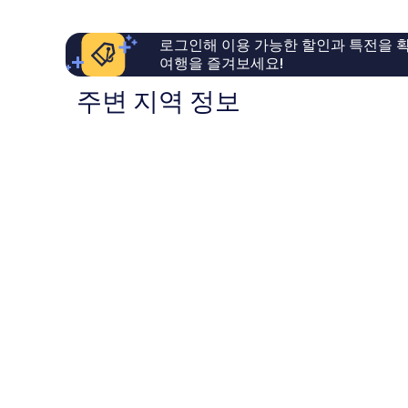
요,
예
Trawangan
이
요,
용
이
로그인해 이용 가능한 할인과 특전을 확
후
용
여행을 즐겨보세요!
기
후
60
기
주변 지역 정보
개
207
개