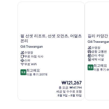
즈
펄 선셋 리조트, 선셋 모먼츠, 어덜츠 온리
길리 카양간 
진
침
모
대
1
두
개
보
자
세
기
히
펄
길
펄 선셋 리조트, 선셋 모먼츠, 어덜츠
길리 카양간
보
선
리
온리
Gili Trawanga
기
셋
카
Gili Trawangan
수영장
리
양
공항 교통편
조
수영장
간
간이 주방
무료 아침 식사
트,
빌
세탁 시설
스파
선
라
무료 WiFi
10
최고예요
셋
스
9.6
점
이용 후기 6
10
모
최고예요
Gili
9.8
만
점
먼
이용 후기 207개
Trawangan
점
만
츠,
현
₩121,267
중
점
어
재
9.6
중
덜
총 요금: ₩147,794
요
점,
세금 및 수수료 포함
9.8
츠
금
8월 9일 ~ 8월 10일
최
점,
온
₩121,267
고
최
리
예
고
Gili