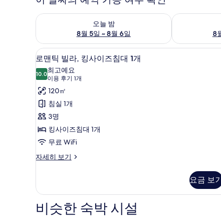
오늘 밤 예약 가능 여부 확인, 8월 5일 ~ 8월 6일
내일 예약 가능 
오늘 밤
8월 5일 ~ 8월 6일
8월
로맨틱 빌라, 킹사이즈침대 1개 | 
로
12
로맨틱 빌라, 킹사이즈침대 1개
맨
최고예요
10.0
10.0점 만점 중 10점
틱
(이
이용 후기 1개
용
빌
120㎡
후
라,
침실 1개
기
킹
3명
1
사
킹사이즈침대 1개
개)
이
무료 WiFi
즈
로
자세히 보기
맨
침
틱
요금 보
대
빌
라,
1
킹
비슷한 숙박 시설
개
사
사
이