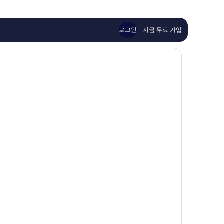
요,
요,
이
이
용
용
후
후
로그인
지금 무료 가입
기
기
41
2
개
개