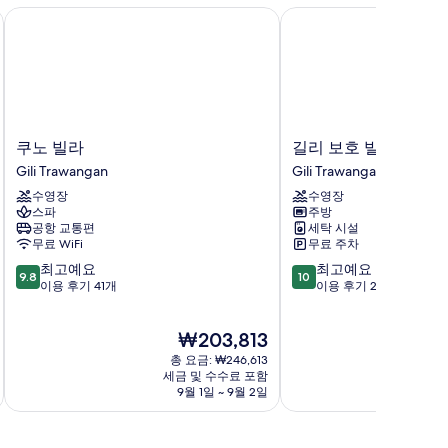
쿠노 빌라
길리 보호 빌라스
쿠
길
쿠노 빌라
길리 보호 빌라스
노
리
Gili Trawangan
Gili Trawangan
빌
보
수영장
수영장
라
호
스파
주방
Gili
빌
공항 교통편
세탁 시설
Trawangan
라
무료 WiFi
무료 주차
스
10
10
최고예요
최고예요
Gili
9.8
10
점
점
이용 후기 41개
이용 후기 2개
Trawangan
만
만
점
점
현
₩203,813
중
중
재
9.8
10.0
총 요금: ₩246,613
요
점,
점,
세금 및 수수료 포함
금
9월 1일 ~ 9월 2일
최
최
₩203,813
고
고
예
예