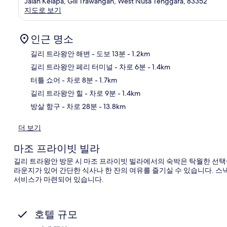
Jalan Kelapa, Gili Trawangan, West Nusa Tenggara, 83352
지도로 보기
인근 명소
길리 트라왕안 해변
- 도보 13분
- 1.2km
길리 트라왕안 페리 터미널
- 차로 6분
- 1.4km
지
터틀 쇼어
- 차로 8분
- 1.7km
길리 트라왕안 힐
- 차로 9분
- 1.4km
방살 항구
- 차로 28분
- 13.8km
더 보기
마조 프라이빗 빌라
길리 트라왕안 방문 시 마조 프라이빗 빌라에서의 숙박은 탁월한 선택이
라운지가 있어 간단한 식사나 한 잔의 여유를 즐기실 수 있습니다. 스낵
서비스가 마련되어 있습니다.
호텔 규모