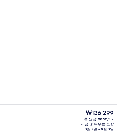
내
로맨틱 빌라, 킹사이즈침대 1개 | 거실 공간
현
₩136,299
재
총 요금: ₩165,212
가
세금 및 수수료 포함
 킹사이즈침대 1개 | 욕실 샤워
로맨틱 빌라, 킹사이즈침대 1개 | 1 개의 
격
8월 7일 ~ 8월 8일
은
₩136,299