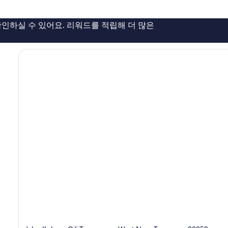
요,
이
용
인하실 수 있어요. 리워드를 적립해 더 많은
후
기
149
개