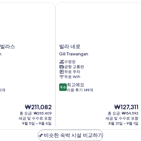
빌라스
빌라 네로
빌
 빌라스
빌라 네로
라
n
Gili Trawangan
네
수영장
로
공항 교통편
Gili
무료 주차
Trawangan
무료 WiFi
10
최고예요
9.6
점
0개
이용 후기 149개
만
점
현
현
₩211,082
₩127,311
중
재
재
9.6
총 요금: ₩255,409
총 요금: ₩154,592
요
요
점,
세금 및 수수료 포함
세금 및 수수료 포함
금
금
9월 5일 ~ 9월 6일
8월 31일 ~ 9월 1일
최
₩211,082
₩127,311
고
비슷한 숙박 시설 비교하기
예