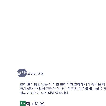
빗
빌
라
의
사
진
갤
러
리
31+
소개
객실
위치
정책
길리 트라왕안 방문 시 마조 프라이빗 빌라에서의 숙박은 탁
바/라운지가 있어 간단한 식사나 한 잔의 여유를 즐기실 수 있
설과 서비스가 마련되어 있습니다.
이
최고예요
9.6
10점 만점 중 9.6점.