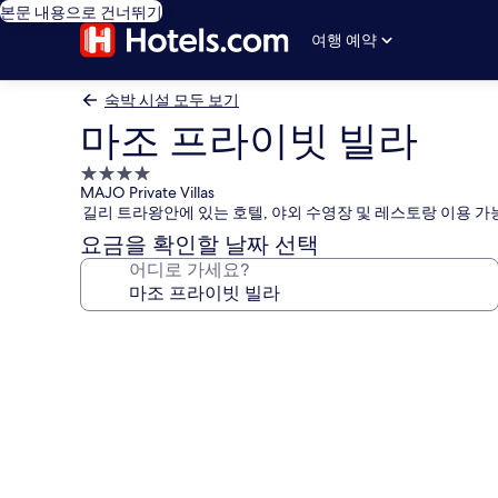
본문 내용으로 건너뛰기
여행 예약
숙박 시설 모두 보기
마조 프라이빗 빌라
4.0
MAJO Private Villas
성
길리 트라왕안에 있는 호텔, 야외 수영장 및 레스토랑 이용 가
급
요금을 확인할 날짜 선택
숙
어디로 가세요?
박
시
설
마
조
프
라
이