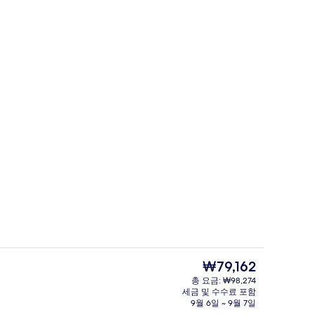
리 아침 식사 유료
로비 좌석 공간
현
₩79,162
재
총 요금: ₩98,274
가
세금 및 수수료 포함
 | 객실에서 보이는 전망
발코니
격
9월 6일 ~ 9월 7일
은