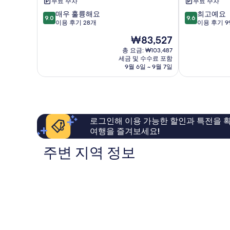
무료 주차
무료 주차
텔
펜
10
10
매우 훌륭해요
최고예요
&
Phnom
9.0
9.6
점
점
이용 후기 28개
이용 후기 9
아
Penh
만
만
파
현
₩83,527
점
점
트
재
중
중
총 요금: ₩103,487
보
요
세금 및 수수료 포함
9.0
9.6
응
금
9월 6일 ~ 9월 7일
점,
점,
껭
₩83,527
매
최
깡
우
고
훌
예
륭
요,
해
이
로그인해 이용 가능한 할인과 특전을 확
요,
용
여행을 즐겨보세요!
이
후
용
기
주변 지역 정보
후
99
기
개
28
개