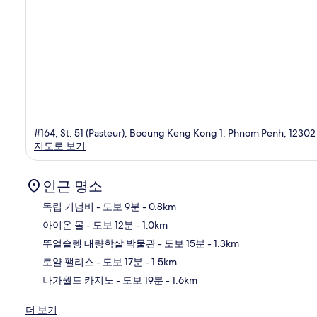
#164, St. 51 (Pasteur), Boeung Keng Kong 1, Phnom Penh, 12302
지도로 보기
인근 명소
독립 기념비
- 도보 9분
- 0.8km
아이온 몰
- 도보 12분
- 1.0km
지
뚜얼슬렝 대량학살 박물관
- 도보 15분
- 1.3km
로얄 팰리스
- 도보 17분
- 1.5km
나가월드 카지노
- 도보 19분
- 1.6km
더 보기