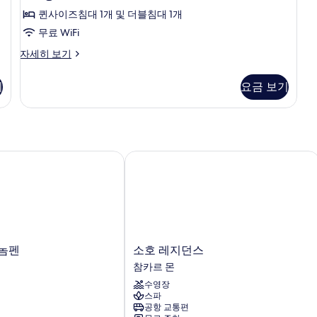
Apartment
보
퀸사이즈침대 1개 및 더블침대 1개
사
기
무료 WiFi
진
모
Three
자세히 보기
Bedrooms
두
Apartment
기
요금 보기
보
자
세
기
히
보
기
놈펜
소호 레지던스
소
놈펜
소호 레지던스
호
참카르 몬
레
수영장
지
스파
던
공항 교통편
스