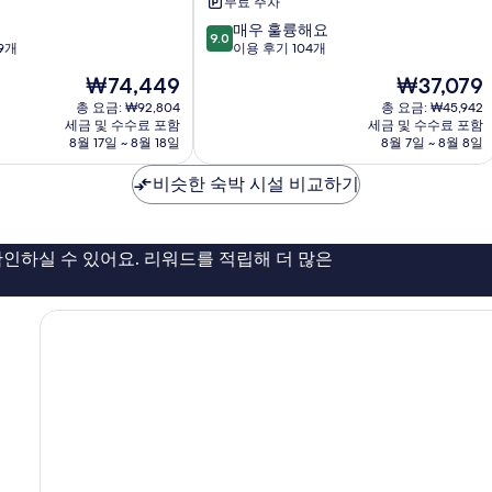
무료 주차
참
10
매우 훌륭해요
카
9.0
점
9개
이용 후기 104개
르
만
몬
현
현
₩74,449
₩37,079
점
재
재
중
총 요금: ₩92,804
총 요금: ₩45,942
요
요
세금 및 수수료 포함
세금 및 수수료 포함
9.0
금
금
8월 17일 ~ 8월 18일
8월 7일 ~ 8월 8일
점,
₩74,449
₩37,079
매
비슷한 숙박 시설 비교하기
우
훌
륭
해
인하실 수 있어요. 리워드를 적립해 더 많은
요,
이
용
후
기
104
개