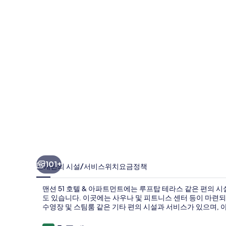
&
아
파
트
먼
트
의
사
진
갤
101+
소개
편의 시설/서비스
위치
요금
정책
러
리
맨션 51 호텔 & 아파트먼트에는 루프탑 테라스 같은 편의 
도 있습니다. 이곳에는 사우나 및 피트니스 센터 등이 마련되
수영장 및 스팀룸 같은 기타 편의 시설과 서비스가 있으며, 