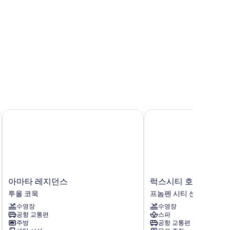
아마타 레지던스
럭스시티 호텔 & 아파
아
럭
아마타 레지던스
럭스시티 호텔 & 아
마
스
투올 코욱
프놈펜 시티 센터
타
시
수영장
수영장
레
티
공항 교통편
스파
지
호
주방
공항 교통편
던
텔