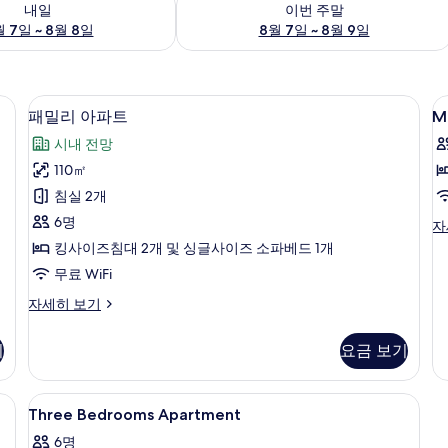
내일
이번 주말
 7일 ~ 8월 8일
8월 7일 ~ 8월 9일
거실 공간 | 케이블 채널 시청이 가능한 48인치 평면 TV, TV, DVD 플레이어
패밀리 아파트 | 거실 공간 | 케이블 채널 
M
패
24
패밀리 아파트
M
S
밀
시내 전망
R
리
110㎡
아
침실 2개
파
6명
Ma
자
트
Su
킹사이즈침대 2개 및 싱글사이즈 소파베드 1개
사
R
무료 WiFi
자
진
세
패
자세히 보기
모
히
밀
보
두
리
기
요금 보기
기
아
보
파
기
트
 공간, 암막 커튼
Three
객실 내 금고, 책상, 노트북 작업 공간, 
6
자
Three Bedrooms Apartment
Bedrooms
세
6명
히