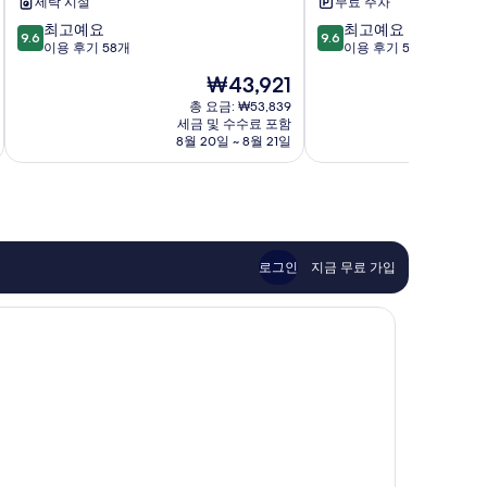
세탁 시설
무료 주차
스
&
10
10
최고예요
최고예요
투
아
9.6
9.6
점
점
이용 후기 58개
이용 후기 589개
올
파
만
만
코
트
현
₩43,921
점
점
욱
먼
재
중
중
총 요금: ₩53,839
트
요
세금 및 수수료 포함
9.6
9.6
프
금
8월 20일 ~ 8월 21일
점,
점,
놈
₩43,921
최
최
펜
고
고
시
예
예
티
요,
요,
센
이
이
터
용
용
로그인
지금 무료 가입
후
후
기
기
58
589
개
개