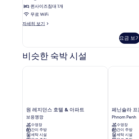
Suite
기
퀸사이즈침대 1개
Room
사
무료 WiFi
진
Mansion
자세히 보기
Family
모
Suite
요금 보
두
Room
자
보
세
비슷한 숙박 시설
기
히
보
기
원 레지던스 호텔 & 아파트
페닌슐라 프
원
페
원 레지던스 호텔 & 아파트
페닌슐라 프
레
닌
보응껭깡
Phnom Penh
지
슐
수영장
수영장
던
라
간이 주방
간이 주방
스
프
세탁 시설
세탁 시설
호
놈