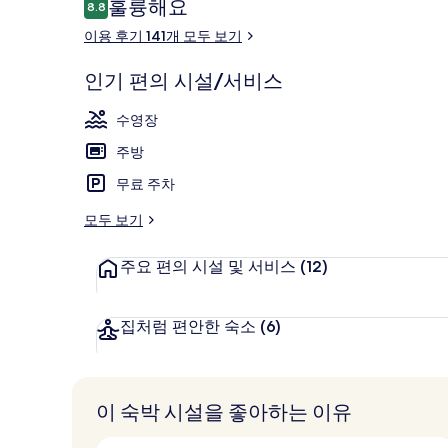
이
훌륭해요
8.8
10점 만점 중 8.8점.
용
이용 후기 141개 모두 보기
후
기
인기 편의 시설/서비스
야외 수영장, 0
수영장
주방
무료 주차
모두 보기
주요 편의 시설 및 서비스
(12)
집처럼 편안한 숙소
(6)
이 숙박 시설을 좋아하는 이유