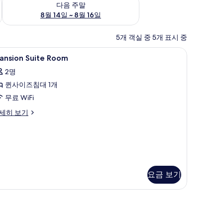
다음 주말
8월 14일 ~ 8월 16일
5개 객실 중 5개 표시 중
시청이 가능한 48인치 평면 TV, TV, DVD 플레이어
ansion
객실 내 금고, 책상, 노트북 작업 공간, 암막 커튼
20
ansion Suite Room
uite
2명
oom
퀸사이즈침대 1개
사
무료 WiFi
진
모
nsion
세히 보기
ite
두
oom
보
기
요금 보기
암막 커튼