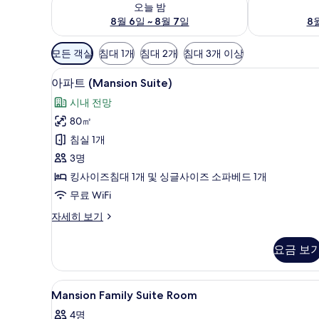
오늘 밤
8월 6일 ~ 8월 7일
8월
객
모든 객실
침대 1개
침대 2개
침대 3개 이상
실
아파트 (Mansion Suite) | 
아
에
20
아파트 (Mansion Suite)
파
사
시내 전망
용
트
80㎡
가
(Mansion
침실 1개
능
Suite)
한
3명
사
필
킹사이즈침대 1개 및 싱글사이즈 소파베드 1개
진
터
무료 WiFi
모
아
자세히 보기
두
파
보
트
요금 보
(Mansion
기
Suite)
자
Mansion
객실 내 금고, 책상, 노트북 작업
23
세
Mansion Family Suite Room
Family
히
4명
보