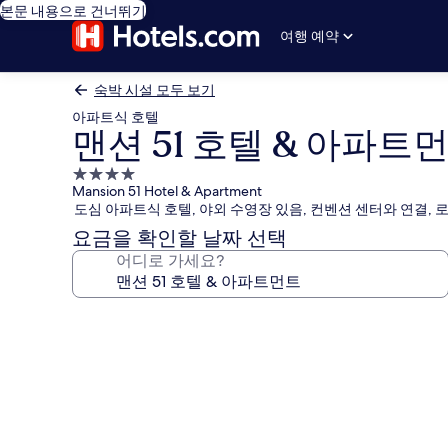
본문 내용으로 건너뛰기
여행 예약
숙박 시설 모두 보기
아파트식 호텔
맨션 51 호텔 & 아파트
4.0
Mansion 51 Hotel & Apartment
성
도심 아파트식 호텔, 야외 수영장 있음, 컨벤션 센터와 연결, 
급
요금을 확인할 날짜 선택
숙
어디로 가세요?
박
시
설
맨
션
51
호
텔