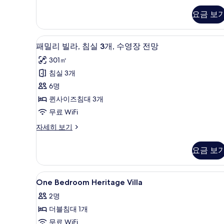
두
리
요금 보
어
보
룸
기
자
패밀리 빌라, 침실 3개, 수영장 
패
25
세
패밀리 빌라, 침실 3개, 수영장 전망
밀
히
301㎡
보
리
기
침실 3개
빌
6명
라,
퀸사이즈침대 3개
침
무료 WiFi
실
패
자세히 보기
3
밀
개,
리
요금 보
빌
수
라,
영
침
One
객실 내 금고, 책상, 무료 WiFi
22
실
장
One Bedroom Heritage Villa
Bedroom
3
전
2명
개,
Heritage
망
수
더블침대 1개
Villa
영
사
사
무료 WiFi