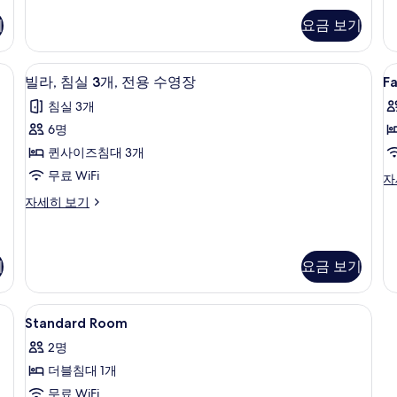
개,
스
스
기
요금 보기
빌
룸
수
라,
자
영
침
세
전망 | 객실에서 보이는 전망
빌라, 침실 3개, 전용 수영장 | 객실 내 금
F
빌
26
실
히
장
빌라, 침실 3개, 전용 수영장
F
R
라,
2
보
전
침실 3개
개,
기
침
망
수
6명
실
영
사
퀸사이즈침대 3개
장
3
진
전
무료 WiFi
Fa
자
개,
망
R
모
빌
자세히 보기
자
전
자
라,
두
세
세
용
침
히
보
히
실
수
보
보
기
3
기
요금 보기
기
기
영
개,
전
장
, 각각 다르게 가구 비치
Standard
객실 내 금고, 책상, 무료 WiFi, 각각 
용
8
사
Standard Room
수
Room
진
영
2명
사
장
모
더블침대 1개
진
자
두
세
무료 WiFi