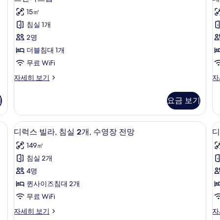
탠
자
망
기
15㎡
세
자
다
히
세
침실 1개
드
보
히
2명
기
보
룸
기
더블침대 1개
사
무료 WiFi
진
스
패
자세히 보기
자
모
탠
밀
두
다
리
기
요금 보기
드
룸
보
룸
자
기
자
세
 무료 WiFi, 각각 다르게 가구 비치
디럭스 빌라, 침실 2개, 수영장 전망 |
디
25
세
히
디럭스 빌라, 침실 2개, 수영장 전망
디
럭
히
보
149㎡
보
기
스
기
침실 2개
빌
4명
라,
퀸사이즈침대 2개
침
무료 WiFi
실
디
디
자세히 보기
자
2
럭
럭