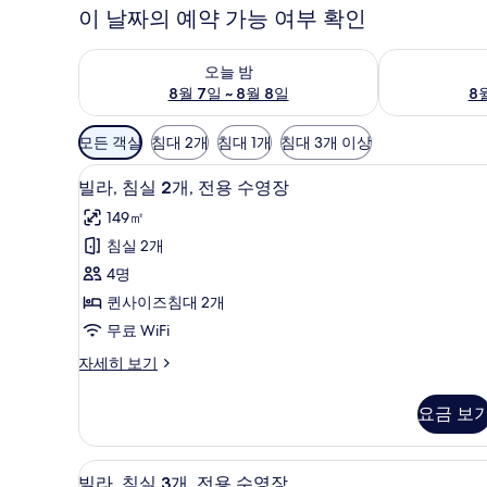
이 날짜의 예약 가능 여부 확인
오늘 밤 예약 가능 여부 확인, 8월 7일 ~ 8월 8일
내일 예약 가능 
오늘 밤
8월 7일 ~ 8월 8일
8월
객
모든 객실
침대 2개
침대 1개
침대 3개 이상
실
빌라, 침실 2개, 전용 수영장 | 객
빌
에
34
빌라, 침실 2개, 전용 수영장
라,
사
149㎡
용
침
침실 2개
가
실
4명
능
2
한
퀸사이즈침대 2개
개,
필
무료 WiFi
전
터
빌
자세히 보기
용
라,
수
침
요금 보
실
영
2
장
개,
객실에서 보이는 전망
빌
21
전
사
빌라, 침실 3개, 전용 수영장