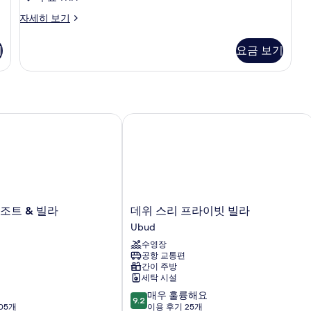
모
히
보
Standard
자세히 보기
두
보
Room
기
기
보
자
기
요금 보기
세
기
히
보
기
트 & 빌라
데위 스리 프라이빗 빌라
데
조트 & 빌라
데위 스리 프라이빗 빌라
위
Ubud
스
수영장
리
공항 교통편
프
간이 주방
라
세탁 시설
이
10
매우 훌륭해요
빗
9.2
점
05개
이용 후기 25개
빌