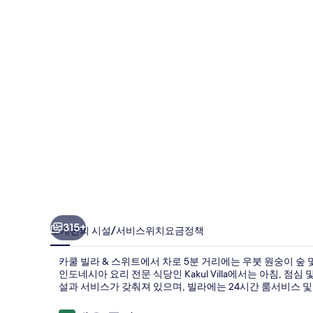
스
위
트
의
사
진
갤
러
리
315+
소개
편의 시설/서비스
위치
요금
정책
카쿨 빌라 & 스위트에서 차로 5분 거리에는 우붓 원숭이 숲
인도네시아 요리 전문 식당인 Kakul Villa에서는 아침, 점
설과 서비스가 갖춰져 있으며, 빌라에는 24시간 룸서비스 및 