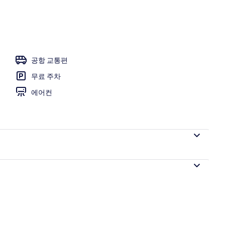
 일광욕 의자
공항 교통편
무료 주차
에어컨