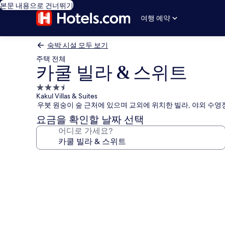
본문 내용으로 건너뛰기
여행 예약
숙박 시설 모두 보기
주택 전체
카쿨 빌라 & 스위트
3.5
Kakul Villas & Suites
성
우붓 원숭이 숲 근처에 있으며 교외에 위치한 빌라, 야외 수영
급
요금을 확인할 날짜 선택
숙
어디로 가세요?
박
시
설
카
쿨
빌
라
&