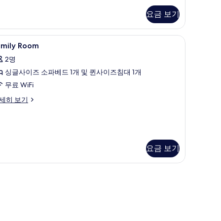
보
요금 보기
기
고, 책상, 무료 WiFi, 각각 다르게 가구 비치
amily
객실 내 금고, 책상, 무료 WiFi, 각각 다르게 가
11
amily Room
oom
2명
사
싱글사이즈 소파베드 1개 및 퀸사이즈침대 1개
진
무료 WiFi
모
mily
세히 보기
두
oom
보
기
요금 보기
다르게 가구 비치