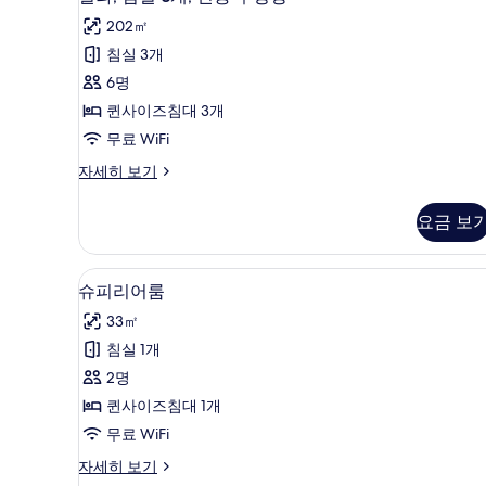
라,
용
진
202㎡
수
침
모
영
침실 3개
실
장
두
6명
자
3
보
세
퀸사이즈침대 3개
개,
히
기
무료 WiFi
보
전
기
빌
자세히 보기
용
라,
수
침
요금 보
실
영
3
장
개,
슈피리어룸 | 객실 내 금고, 책상,
슈
16
전
사
슈피리어룸
피
용
진
33㎡
수
리
모
영
침실 1개
어
장
두
2명
자
룸
보
세
퀸사이즈침대 1개
사
히
기
무료 WiFi
보
진
기
슈
자세히 보기
모
피