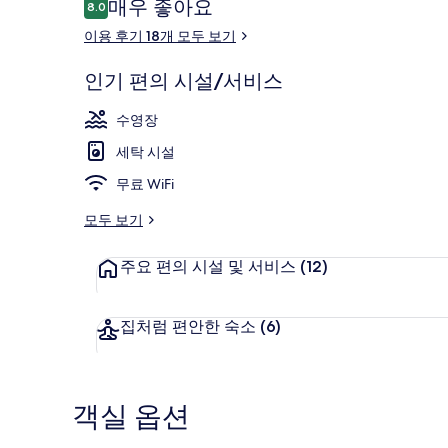
이
매우 좋아요
8.0
10점 만점 중 8.0점.
용
이용 후기 18개 모두 보기
후
기
인기 편의 시설/서비스
야외 수영장,
수영장
세탁 시설
무료 WiFi
모두 보기
주요 편의 시설 및 서비스
(12)
집처럼 편안한 숙소
(6)
객실 옵션