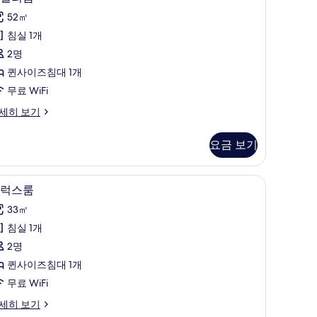
두
밀
보
52㎡
리
기
침실 1개
룸
2명
사
퀸사이즈침대 1개
진
무료 WiFi
모
세히 보기
두
보
요금 보기
기
 객실에서 보이는 전망
디럭스룸 | 객실 내 금고, 책상, 무료 WiFi, 각
디
13
럭스룸
럭
33㎡
스
침실 1개
룸
2명
사
퀸사이즈침대 1개
진
무료 WiFi
모
세히 보기
두