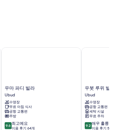
우마 파디 빌라
우붓 루위 빌라
우
우
우마 파디 빌라
우붓 루위 빌라
마
붓
Ubud
Ubud
파
루
수영장
수영장
디
위
무료 아침 식사
공항 교통편
빌
빌
공항 교통편
세탁 시설
라
라
주방
무료 주차
Ubud
Ubud
10
10
최고예요
매우 훌륭해요
9.6
9.2
점
점
이용 후기 64개
이용 후기 58개