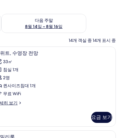
~ 8월 9일
다음 주말 예약 가능 여부 확인, 8월 14일 ~ 8월 16일
다음 주말
8월 14일 ~ 8월 16일
14개 객실 중 14개 표시 중
 보이는 전망
스위트, 수영장 전망 | 객실 내 금고, 책상, 무료 
스
21
위트, 수영장 전망
위
33㎡
,
침실 1개
수
2명
영
퀸사이즈침대 1개
장
무료 WiFi
전
세히 보기
망
사
요금 보기
진
모
iFi, 각각 다르게 가구 비치
패밀리룸 | 객실 내 금고, 책상, 무료 WiFi, 각
패
31
밀리룸