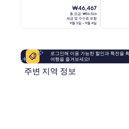
만
만
라
현
₩46,467
점
점
Ubud
재
중
중
총 요금: ₩56,526
요
세금 및 수수료 포함
9.6
7.8
금
9월 3일 ~ 9월 4일
점,
점,
₩46,467
최
좋
고
아
예
요,
요,
이
이
용
로그인해 이용 가능한 할인과 특전을 확
용
후
여행을 즐겨보세요!
후
기
기
205
주변 지역 정보
94
개
개