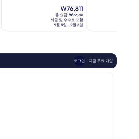
만
만
현
₩76,811
점
점
재
중
중
총 요금: ₩92,941
요
세금 및 수수료 포함
9.6
9.2
금
9월 5일 ~ 9월 6일
점,
점,
₩76,811
최
매
고
우
예
훌
요,
륭
이
해
용
요,
로그인
지금 무료 가입
후
이
기
용
64
후
개
기
58
개