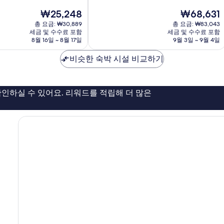
만
라
현
현
₩25,248
₩68,631
점
Ubud
재
재
중
총 요금: ₩30,889
총 요금: ₩83,043
요
요
세금 및 수수료 포함
세금 및 수수료 포함
9.2
금
금
8월 16일 ~ 8월 17일
9월 3일 ~ 9월 4일
점,
₩25,248
₩68,631
매
비슷한 숙박 시설 비교하기
우
훌
륭
해
인하실 수 있어요. 리워드를 적립해 더 많은
요,
이
용
후
기
25
개