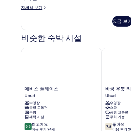
장
진
전
진
One
자세히 보기
망
Bedroom
모
모
자
Heritage
두
요금 보
두
세
Villa
히
보
자
보
보
세
비슷한 숙박 시설
기
기
기
히
보
기
데비스 플레이스
바쿵 우붓 리조
데
바
데비스 플레이스
바쿵 우붓 리
비
쿵
Ubud
Ubud
스
우
수영장
수영장
플
붓
공항 교통편
스파
레
리
주방
공항 교통편
이
조
세탁 시설
주차 가능
스
트
10
10
최고예요
좋아요
Ubud
&
9.6
7.8
점
점
이용 후기 94개
이용 후기 2
빌