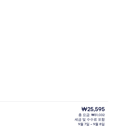
빌라, 침실 2개, 전용 수영장 | 거실 공간 
현
₩25,595
재
총 요금: ₩31,032
가
세금 및 수수료 포함
개, 전용 수영장 | 전용 주방 | 미니 냉장고, 전기 주전자, 키친타월
빌라, 침실 1개 (Heritage) | 객실 내 
격
9월 7일 ~ 9월 8일
은