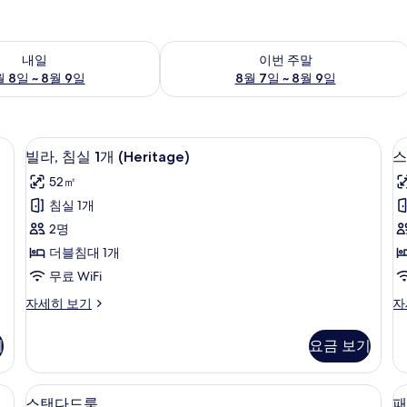
여부 확인, 8월 8일 ~ 8월 9일
이번 주말 예약 가능 여부 확인, 8월 7일 
내일
이번 주말
 8일 ~ 8월 9일
8월 7일 ~ 8월 9일
실 내 금고, 책상, 무료 WiFi, 각각 다르게 가구 비치
빌라, 침실 1개 (Heritage) | 객실에서
빌
32
빌라, 침실 1개 (Heritage)
스
라,
52㎡
침
트
침실 1개
실
2명
1
더블침대 1개
개
무료 WiFi
(Heritage)
빌
스
자세히 보기
자
사
라,
위
진
침
트,
기
요금 보기
실
수
모
1
영
두
개
장
스탠다드룸 | 객실 내 금고, 책상, 무료 W
스
보
12
(Heritage)
전
스탠다드룸
패