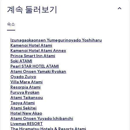
계속 둘러보기
숙소
I
Izunagaokaonsen Yumegurinoyado Yoshiharu
z
K
Kamenoi Hotel Atami
u
a
K
Kamenoi Hotel Atami Annex
n
m
a
P
Prince Smart Inn Atami
a
e
m
r
S
Soki ATAMI
g
n
e
i
o
P
Pearl STAR HOTEL ATAMI
a
o
n
n
k
e
A
Atami Onsen Yamaki Ryokan
o
i
o
c
i
a
t
O
Oyado Zuiyo
k
H
i
e
A
r
a
y
V
Villa Mare Atami
a
o
H
S
T
l
m
a
i
R
Resorpia Atami
o
t
o
m
A
S
i
d
l
e
F
Furuya Ryokan
n
e
t
a
M
T
O
o
l
s
u
A
Atami Taikansou
s
l
e
r
I
A
n
Z
a
o
r
t
T
Taoya Atami
e
A
l
t
페
R
s
u
M
r
u
a
a
A
Atami Sekitei
n
t
A
I
이
H
e
i
a
p
y
m
o
t
H
Hotel New Akao
Y
a
t
n
지
O
n
y
r
i
a
i
y
a
o
A
Atami Onsen Yuyado Ichibanchi
u
m
a
n
를
T
Y
o
e
a
R
T
a
m
t
t
L
Livemax RESORT
m
i
m
A
여
E
a
페
A
A
y
a
A
i
e
a
i
T
The Hiramatsu Hotels & Resorts Atami