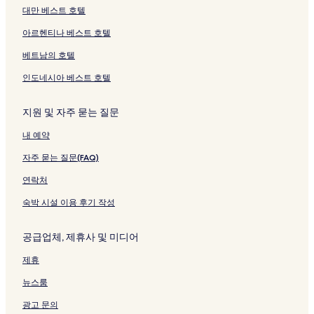
는
지
A
크
지
는
를
g
대만 베스트 호텔
링
를
t
를
링
여
e
아르헨티나 베스트 호텔
크
여
a
여
크
는
t
는
m
는
링
s
베트남의 호텔
링
i
링
크
u
크
페
크
페
인도네시아 베스트 호텔
이
이
지
지
를
를
지원 및 자주 묻는 질문
여
여
내 예약
는
는
링
링
자주 묻는 질문(FAQ)
크
크
연락처
숙박 시설 이용 후기 작성
공급업체, 제휴사 및 미디어
제휴
뉴스룸
광고 문의