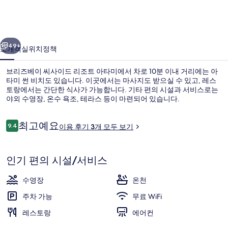
씨
사
이전
다음
이
49+
소개
객실
위치
정책
드
브리즈베이 씨사이드 리조트 아타미에서 차로 10분 이내 거리에는 아
리
타미 썬 비치도 있습니다. 이곳에서는 마사지도 받으실 수 있고, 레스
토랑에서는 간단한 식사가 가능합니다. 기타 편의 시설과 서비스로는
조
야외 수영장, 온수 욕조, 테라스 등이 마련되어 있습니다.
트
아
이
최고예요
9.4
이용 후기 3개 모두 보기
10점 만점 중 9.4점.
용
타
후
기
실내 스파 욕조
미
인기 편의 시설/서비스
의
수영장
온천
사
주차 가능
무료 WiFi
진
레스토랑
에어컨
갤