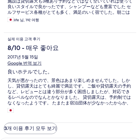
施設は貸切露天も3種あり予約などではなく空いていれば使って
良いスタイルで良かったです、シャンプーなども豊富でした セ
ルフサービス各種がとても多く、満足のいく宿でした。朝ごは
んもとても素晴らしかったです スタッフも外国の方が多かった
life 님, 1박 여행
のかとても綺麗な目で楽しそうに働いていましたので海外旅行
好きな自分はとても良い印象をうけました。
실제 이용 고객 후기
8/10 - 매우 좋아요
2017년 5월 15일
Google 번역 보기
良いホテルでした。
天気が悪かったので、景色はあまり楽しめませんでした。しか
し、貸切露天はとても綺麗で満足です。 ご飯や貸切露天の予約
など、レビューとは違う部分が多く困惑しましたが、対応でき
るレベルなのでなんとかなりました。 貸切露天は、予約制では
なくなったようです。 たまたま宿泊団体が少なかったからか、
待つことなく入れましたが、混雑する時期は貸切露天に入らな
い方も出てしまうのでは無いかと少し心配です
3개 이용 후기 모두 보기