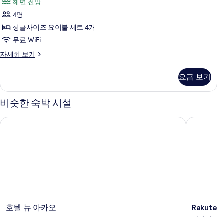
해변 전망
디
4명
셔
싱글사이즈 요이불 세트 4개
널
무료 WiFi
룸,
트
자세히 보기
흡
래
연,
디
요금 보기
셔
해
널
변
룸,
비슷한 숙박 시설
흡
전
연,
호텔 뉴 아카오
Rakuten 
망
해
변
(Japanese
전
Style)
망
사
(Japanese
Style)
진
자
모
세
히
두
보
호
Rakuten
보
호텔 뉴 아카오
Rakute
기
텔
STAY