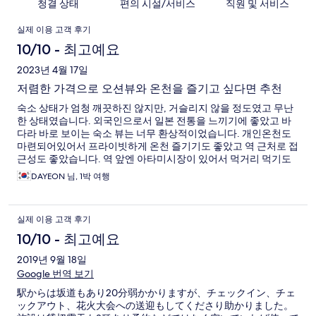
청결 상태
편의 시설/서비스
직원 및 서비스
이
실제 이용 고객 후기
용
10/10 - 최고예요
후
2023년 4월 17일
저렴한 가격으로 오션뷰와 온천을 즐기고 싶다면 추천
기
숙소 상태가 엄청 깨끗하진 않지만, 거슬리지 않을 정도였고 무난
한 상태였습니다. 외국인으로서 일본 전통을 느끼기에 좋았고 바
다라 바로 보이는 숙소 뷰는 너무 환상적이었습니다. 개인온천도
마련되어있어서 프라이빗하게 온천 즐기기도 좋았고 역 근처로 접
근성도 좋았습니다. 역 앞엔 아타미시장이 있어서 먹거리 먹기도
좋았어요. 또한 숙소에 무료조식, 저녁엔 무료 라멘 서비스를 제공
DAYEON 님, 1박 여행
해줬는데 음식 맛도 훌륭했고 퀄리티도 좋았습니다.
실제 이용 고객 후기
10/10 - 최고예요
2019년 9월 18일
Google 번역 보기
駅からは坂道もあり20分弱かかりますが、チェックイン、チェ
ックアウト、花火大会への送迎もしてくださり助かりました。