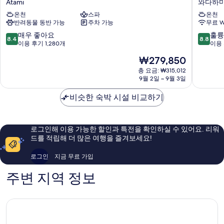
Atami
와다하
기
뉴
Atami
온천
스파
온천
아
와
반려동물 동반 가능
주차 가능
무료 W
카
다
오
하
10
10
매우 좋아요
훌륭
8.4
8.8
Atami
마
점
점
이용 후기 1,280개
이용 
미
만
만
현
₩279,850
나
점
점
재
미
중
중
총 요금: ₩315,012
요
9월 2일 ~ 9월 3일
초
8.4
8.8
금
점,
점,
₩279,850
비슷한 숙박 시설 비교하기
매
훌
우
륭
좋
해
아
요,
로그인해 이용 가능한 할인과 특전을 확인하실 수 있어요. 리워
요,
이
드를 적립해 더 많은 여행을 즐겨보세요!
이
용
용
후
로그인
지금 무료 가입
후
기
기
278
주변 지역 정보
1,280
개
개