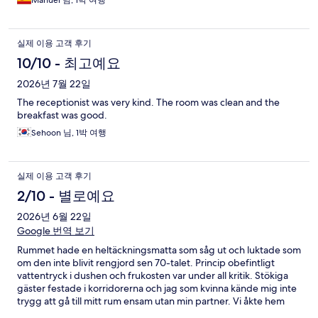
Manuel 님, 1박 여행
실제 이용 고객 후기
10/10 - 최고예요
2026년 7월 22일
The receptionist was very kind. The room was clean and the
breakfast was good.
Sehoon 님, 1박 여행
실제 이용 고객 후기
2/10 - 별로예요
2026년 6월 22일
Google 번역 보기
Rummet hade en heltäckningsmatta som såg ut och luktade som
om den inte blivit rengjord sen 70-talet. Princip obefintligt
vattentryck i dushen och frukosten var under all kritik. Stökiga
gäster festade i korridorerna och jag som kvinna kände mig inte
trygg att gå till mitt rum ensam utan min partner. Vi åkte hem
efter en natt trots att vi betalat för hela helgen. Enda plusset var