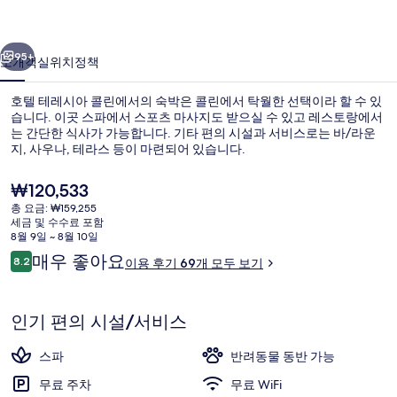
콜
이전
다음
린
95+
소개
객실
위치
정책
의
호텔 테레시아 콜린에서의 숙박은 콜린에서 탁월한 선택이라 할 수 있
사
습니다. 이곳 스파에서 스포츠 마사지도 받으실 수 있고 레스토랑에서
는 간단한 식사가 가능합니다. 기타 편의 시설과 서비스로는 바/라운
진
지, 사우나, 테라스 등이 마련되어 있습니다.
갤
현
₩120,533
러
재
총 요금: ₩159,255
가
리
세금 및 수수료 포함
격
8월 9일 ~ 8월 10일
스포츠 마사지, 마사지 서비스
은
이
매우 좋아요
8.2
이용 후기 69개 모두 보기
₩120,533
10점 만점 중 8.2점.
용
후
기
인기 편의 시설/서비스
스파
반려동물 동반 가능
무료 주차
무료 WiFi