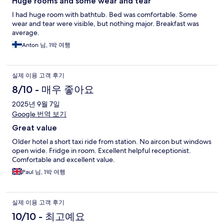
Huge rooms and some wear and tear
I had huge room with bathtub. Bed was comfortable. Some
wear and tear were visible, but nothing major. Breakfast was
average.
Anton 님, 1박 여행
실제 이용 고객 후기
8/10 - 매우 좋아요
2025년 9월 7일
Google 번역 보기
Great value
Older hotel a short taxi ride from station. No aircon but windows
open wide. Fridge in room. Excellent helpful receptionist.
Comfortable and excellent value.
Paul 님, 1박 여행
실제 이용 고객 후기
10/10 - 최고예요