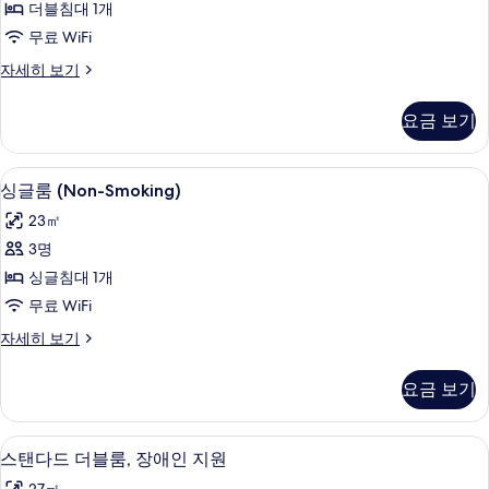
더블침대 1개
기
더
무료 WiFi
블
프
자세히 보기
룸
리
사
미
요금 보기
엄
진
더
모
블
미니바, 객실 내 금고, 책상, 노트북 작업
싱
6
룸
싱글룸 (Non-Smoking)
두
글
자
보
23㎡
세
룸
히
기
3명
(Non-
보
싱글침대 1개
기
Smoking)
무료 WiFi
사
싱
자세히 보기
진
글
모
룸
요금 보기
(Non-
두
Smoking)
보
자
미니바, 객실 내 금고, 책상, 노트북 작업
스
기
4
세
스탠다드 더블룸, 장애인 지원
탠
히