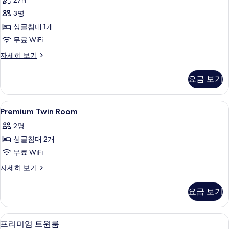
27㎡
보
다
기
3명
드
싱글침대 1개
더
무료 WiFi
블
스
자세히 보기
룸,
탠
장
다
요금 보기
드
애
더
인
블
Premium
미니바, 객실 내 금고, 책상, 노트북 작업
6
룸,
Premium Twin Room
지
Twin
장
원
2명
애
Room
인
사
싱글침대 2개
사
지
진
무료 WiFi
진
원
자
모
모
Premium
자세히 보기
세
Twin
두
두
히
Room
요금 보기
보
보
보
자
기
세
기
기
히
미니바, 객실 내 금고, 책상, 노트북 작업
프
6
보
프리미엄 트윈룸