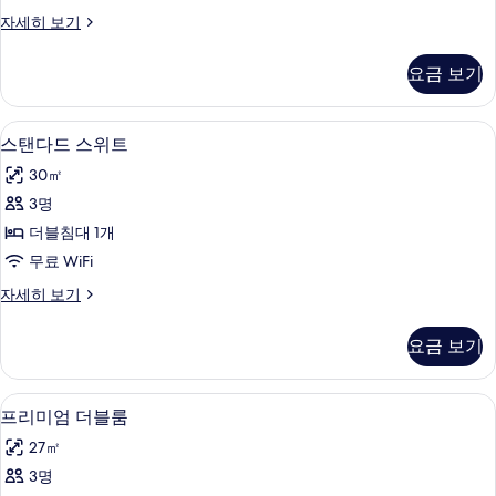
리
스
자세히 보기
플
탠
룸
다
요금 보기
드
사
트
진
리
스탠다드 스위트 | 미니바, 객실 내 금고,
스
6
플
스탠다드 스위트
모
탠
룸
두
30㎡
자
다
세
보
3명
드
히
기
더블침대 1개
보
스
기
무료 WiFi
위
스
자세히 보기
트
탠
사
다
요금 보기
드
진
스
모
위
미니바, 객실 내 금고, 책상, 노트북 작업
프
11
트
프리미엄 더블룸
두
리
자
보
27㎡
세
미
히
기
3명
엄
보