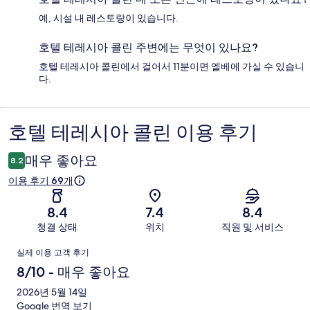
예, 시설 내 레스토랑이 있습니다.
호텔 테레시아 콜린 주변에는 무엇이 있나요?
호텔 테레시아 콜린에서 걸어서 11분이면 엘베에 가실 수 있습니
다.
호텔 테레시아 콜린 이용 후기
이
용
매우 좋아요
8.2
후
이용 후기 69개
기
8.4
7.4
8.4
청결 상태
위치
직원 및 서비스
이
실제 이용 고객 후기
용
8/10 - 매우 좋아요
후
2026년 5월 14일
Google 번역 보기