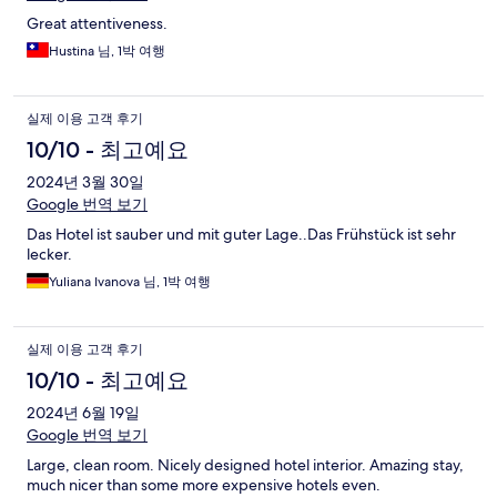
기
Great attentiveness.
Hustina 님, 1박 여행
실제 이용 고객 후기
10/10 - 최고예요
2024년 3월 30일
Google 번역 보기
Das Hotel ist sauber und mit guter Lage..Das Frühstück ist sehr
lecker.
Yuliana Ivanova 님, 1박 여행
실제 이용 고객 후기
10/10 - 최고예요
2024년 6월 19일
Google 번역 보기
Large, clean room. Nicely designed hotel interior. Amazing stay,
much nicer than some more expensive hotels even.