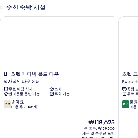
모
윈
비슷한 숙박 시설
룸
두
자
LH 호텔 메디넥 올드 타운
호텔 크
보
세
히
기
보
기
LH
호
LH 호텔 메디넥 올드 타운
호텔 
호
텔
역사적인 타운 센터
Kutna H
텔
크
무료 아침 식사
스파
공항 
메
레
반려동물 동반 가능
주차 가능
무료 
디
타
넥
Kutna
10
10
좋아요
훌륭
7.8
8.8
올
Hora
점
점
이용 후기 168개
이용 
드
만
만
타
점
점
현
₩118,625
운
중
중
재
역
총 요금: ₩139,500
7.8
8.8
요
세금 및 수수료 포함
사
점,
점,
금