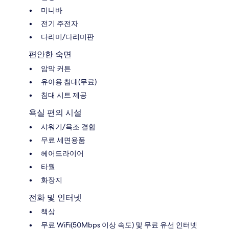
미니바
전기 주전자
다리미/다리미판
편안한 숙면
암막 커튼
유아용 침대(무료)
침대 시트 제공
욕실 편의 시설
샤워기/욕조 결합
무료 세면용품
헤어드라이어
타월
화장지
전화 및 인터넷
책상
무료 WiFi(50Mbps 이상 속도) 및 무료 유선 인터넷