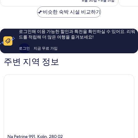
8월 30일 ~ 8월 31일
적
좋
훌
₩118,625
인
아
륭
비슷한 숙박 시설 비교하기
타
요,
해
운
이
요,
센
용
이
터
후
용
로그인해 이용 가능한 할인과 특전을 확인하실 수 있어요. 리워
기
후
드를 적립해 더 많은 여행을 즐겨보세요!
168
기
개
33
로그인
지금 무료 가입
개
주변 지역 정보
Na Petrine 991, Kolin, 280 02