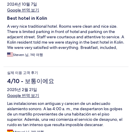
2024년 10월 7일
Google 번역 보기
Best hotel in Kolin
A very nice traditional hotel. Rooms were clean and nice size.
There is limited parking in front of hotel and parking on the
adjacent street. Staff were courteous and attentive to service. A
Kolin resident told me we were staying in the best hotel in Kolin.
We were very satisifed with everything. Breakfast, included,
was well appointed. Internet WIFI in the room worked perfect.
Steven 님, 1박 여행
실제 이용 고객 후기
4/10 - 보통이에요
2025년 2월 21일
Google 번역 보기
Las instalaciones son antiguas y carecen de un adecuado
aislamiento sonoro. A las 4:00 a. m., me despertaron los golpes
de un martillo provenientes de una habitación en el piso
superior. Además, una vez comienza el servicio de desayuno, el
ruido es tan intenso que resulta imposible descansar.