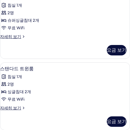
리
기
침실 1개
미
2명
엄
슈퍼싱글침대 2개
트
무료 WiFi
윈
프
자세히 보기
룸
리
사
미
요금 보기
엄
진
트
모
윈
미니바, 객실 내 금고, 책상, 노트북 작업
스
5
룸
스탠다드 트윈룸
두
탠
자
보
침실 1개
세
다
히
기
2명
드
보
싱글침대 2개
기
트
무료 WiFi
윈
스
자세히 보기
룸
탠
사
다
요금 보기
드
진
트