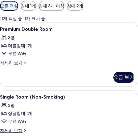
객
모든 객실
침대 1개
침대 3개 이상
침대 2개
실
에
11개 객실 중 11개 표시 중
사
Premium
미니바, 객실 내 금고, 책상, 노트북 작업
8
Premium Double Room
용
Double
가
3명
Room
능
더블침대 1개
사
한
무료 WiFi
진
필
모
Premium
자세히 보기
터
Double
두
Room
요금 보기
보
자
세
기
히
Single
미니바, 객실 내 금고, 책상, 노트북 작업
3
보
Single Room (Non-Smoking)
Room
기
3명
(Non-
싱글침대 1개
Smoking)
사
무료 WiFi
진
Single
자세히 보기
Room