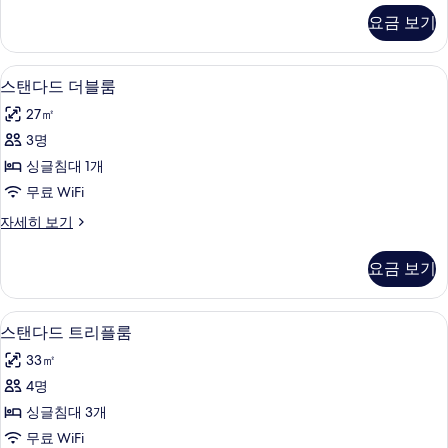
모
(Non-
요금 보기
두
Smoking)
자
보
세
미니바, 객실 내 금고, 책상, 노트북 작업
스
기
8
히
스탠다드 더블룸
탠
보
27㎡
기
다
3명
드
싱글침대 1개
더
무료 WiFi
블
스
자세히 보기
룸
탠
사
다
요금 보기
드
진
더
모
블
미니바, 객실 내 금고, 책상, 노트북 작업
스
5
룸
스탠다드 트리플룸
두
탠
자
보
33㎡
세
다
히
기
4명
드
보
싱글침대 3개
기
트
무료 WiFi