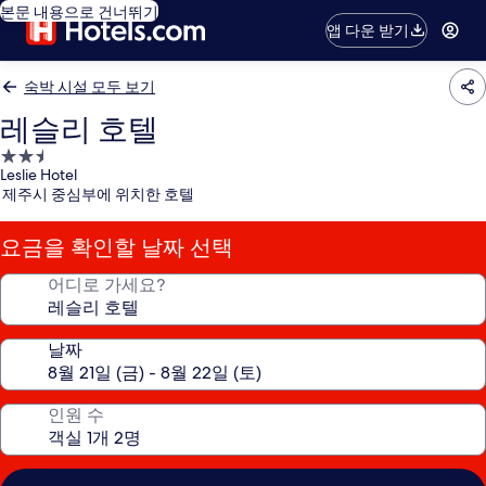
본문 내용으로 건너뛰기
앱 다운 받기
숙박 시설 모두 보기
레슬리 호텔
2.5
Leslie Hotel
성
제주시 중심부에 위치한 호텔
급
숙
요금을 확인할 날짜 선택
박
시
어디로 가세요?
설
날짜
인원 수