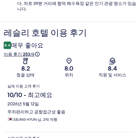
다. 차로 39분 거리에 함덕 해수욕장 같은 인기 관광 명소가 있습
니다.
레슬리 호텔 이용 후기
이
용
매우 좋아요
8.4
후
이용 후기 253개
기
8.2
8.0
8.4
청결 상태
위치
직원 및 서비스
이
실제 이용 고객 후기
용
10/10 - 최고예요
후
2026년 5월 12일
주차편리하고 공항접근성 좋음
기
SEUNG HYUN 님, 2박 여행