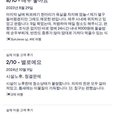
8/10 - 매우 좋아요
2023년 8월 29일
마지막 날에 찌르레기 한마리가 욕실을 차지해 깜놀~! 제가 델구
들어왔겠지만 그래도 깨끗한 편입니다. 제주 시내에 위치하고 있
었고 편합니다. 5일 묵었는데, 저렴하며 매일 청소도 해주시고, 편
했어요. 조식은 없지만 바로 옆에 24시간 내내 9000원에 돌솥밥
에 순두부찌개, 반찬도 종류가 많아 맘대로 가져다 먹을수 있는 식
당이 있으니 더 좋았어요. 제주 자주 가는데 다음에 또 레슬리 호텔
EunJwoo 님, 4박 여행
에 묵을 듯해요
실제 이용 고객 후기
2/10 - 별로예요
2024년 10월 9일
시설노후, 청결문제
시설이 노후한데 청소상태가 불량합니다. 의자의 천은 모두 갈라
져있고, 틈새에는 이물질이 가득합니다. 단, 침구는 편했습니다.
2박 여행
실제 이용 고객 후기