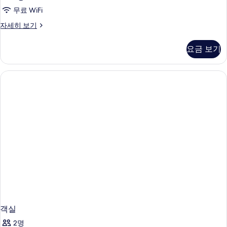
무료 WiFi
객
자세히 보기
실
자
요금 보기
세
히
보
기
객실
2명