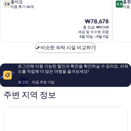
티
스
10
10
좋아요
훌륭
7.8
8.8
연
연
점
점
이용 후기 46개
이용 
동
동
만
만
점
점
현
₩78,678
중
중
재
총 요금: ₩87,138
7.8
8.8
요
세금 및 수수료 포함
점,
점,
금
8월 10일 ~ 8월 11일
좋
훌
₩78,678
아
륭
비슷한 숙박 시설 비교하기
요,
해
이
요,
용
이
후
용
로그인해 이용 가능한 할인과 특전을 확인하실 수 있어요. 리워
기
후
드를 적립해 더 많은 여행을 즐겨보세요!
46
기
개
226
로그인
지금 무료 가입
개
주변 지역 정보