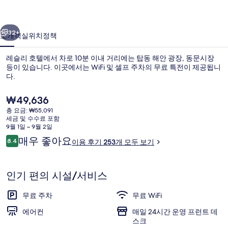
사
이전
다음
진
32+
소개
객실
위치
정책
갤
레슬리 호텔에서 차로 10분 이내 거리에는 탑동 해안 광장, 동문시장
러
등이 있습니다. 이곳에서는 WiFi 및 셀프 주차의 무료 특전이 제공됩니
다.
리
현
₩49,636
재
총 요금: ₩55,091
가
세금 및 수수료 포함
격
9월 1일 ~ 9월 2일
은
이
매우 좋아요
8.4
이용 후기 253개 모두 보기
더블룸 | 책상, 방음 설비, 무료 WiFi
₩49,636
10점 만점 중 8.4점.
용
후
기
인기 편의 시설/서비스
무료 주차
무료 WiFi
에어컨
매일 24시간 운영 프런트 데
스크