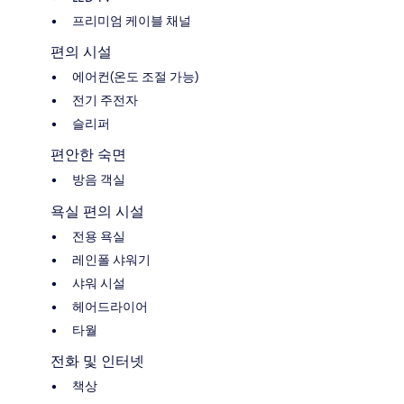
프리미엄 케이블 채널
편의 시설
에어컨(온도 조절 가능)
전기 주전자
슬리퍼
편안한 숙면
방음 객실
욕실 편의 시설
전용 욕실
레인폴 샤워기
샤워 시설
헤어드라이어
타월
전화 및 인터넷
책상