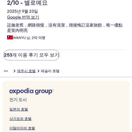
2/10 - 별로예요
2025년 9월 23일
Google 번역 보기
設施老舊，網路很慢，沒有清潔，很後悔訂這家旅館，唯一優點
是室內明亮
WANYU 님, 2박 여행
253개 이용 후기 모두 보기
제주시 호텔
레슬리 호텔
인기 도시
일본의 호텔
싱가포르 호텔
이탈리아의 호텔