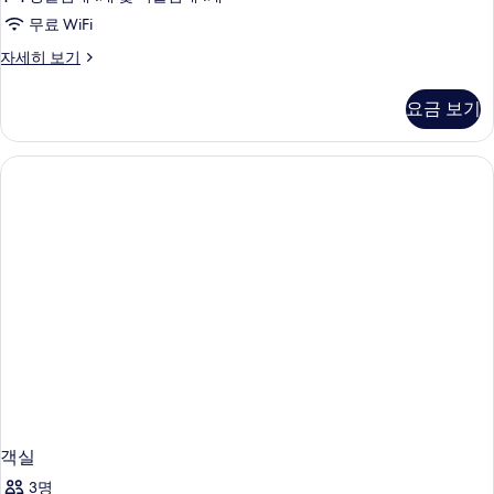
진
무료 WiFi
모
트
자세히 보기
두
윈
보
룸
요금 보기
자
기
세
히
보
기
객실
3명