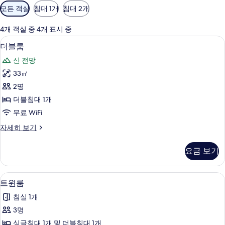
객
모든 객실
침대 1개
침대 2개
실
에
4개 객실 중 4개 표시 중
사
더블룸 | 책상, 방음 설비, 무료 WiFi
더
9
더블룸
용
블
가
산 전망
룸
능
33㎡
사
한
2명
진
필
더블침대 1개
터
모
무료 WiFi
두
더
자세히 보기
보
블
기
룸
요금 보기
자
세
히
트윈룸 | 책상, 방음 설비, 무료 WiFi
트
7
보
트윈룸
윈
기
침실 1개
룸
3명
사
싱글침대 1개 및 더블침대 1개