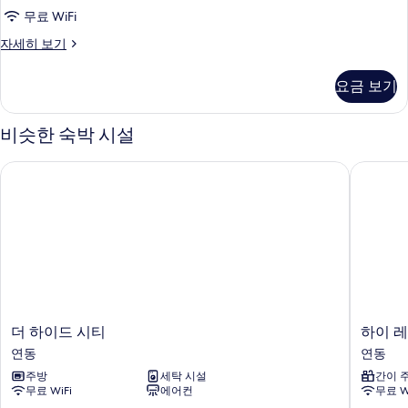
무료 WiFi
객
자세히 보기
실
자
요금 보기
세
히
보
비슷한 숙박 시설
기
더 하이드 시티
하이 레
더
하
더 하이드 시티
하이 
하
이
연동
연동
이
레
주방
세탁 시설
간이 
드
지
무료 WiFi
에어컨
무료 W
시
던