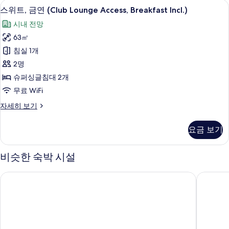
미니바, 객실 내 금고, 책상, 다리미/다
스
Incl.)
5
금
스위트, 금연 (Club Lounge Access, Breakfast Incl.)
사
위
연
시내 전망
(Club
진
트,
Lounge
63㎡
모
금
Access,
침실 1개
Breakfast
두
연
Incl.)
2명
보
(Club
자
슈퍼싱글침대 2개
Lounge
세
기
무료 WiFi
히
Access,
보
Breakfast
스
자세히 보기
기
위
Incl.)
트,
사
요금 보기
금
진
연
(Club
비슷한 숙박 시설
모
Lounge
두
Access,
JR 클레멘트 인 다카마츠 효고마치
도미 인
Breakfast
보
Incl.)
기
자
세
히
보