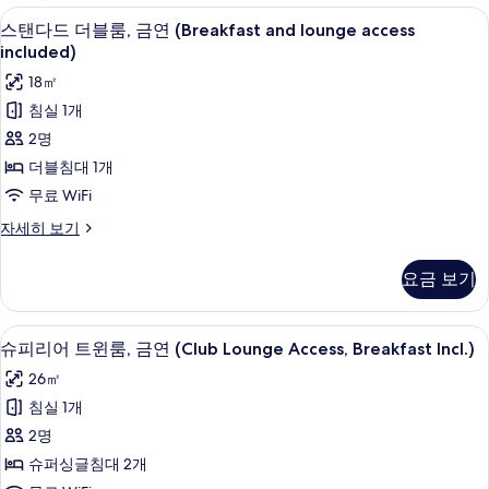
사
미니바, 객실 내 금고, 책상, 다리미/다
스
9
스탠다드 더블룸, 금연 (Breakfast and lounge access
용
탠
included)
가
다
18㎡
능
드
한
침실 1개
더
필
2명
터
블
더블침대 1개
룸,
무료 WiFi
금
스
자세히 보기
연
탠
다
(Breakfast
요금 보기
드
and
더
lounge
블
미니바, 객실 내 금고, 책상, 다리미/다
슈
7
룸,
access
슈피리어 트윈룸, 금연 (Club Lounge Access, Breakfast Incl.)
피
금
included)
26㎡
연
리
사
(Breakfast
침실 1개
어
and
진
2명
lounge
트
모
access
슈퍼싱글침대 2개
윈
두
included)