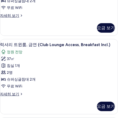
슈퍼싱글침대 2개
Access,
사
윈
Breakfast
무료 WiFi
진
룸,
Incl)
디
자세히 보기
모
자
금
럭
세
두
연
스
히
요금 보기
트
보
보
(Club
윈
기
기
Lounge
룸,
미니바, 객실 내 금고, 책상, 다리미/다
럭
Access,
4
금
럭셔리 트윈룸, 금연 (Club Lounge Access, Breakfast Incl.)
셔
연
Breakfast
정원 전망
(Club
리
Incl.)
Lounge
37㎡
사
트
Access,
침실 1개
Breakfast
진
윈
Incl.)
2명
모
룸,
자
슈퍼싱글침대 2개
세
두
금
무료 WiFi
히
보
연
보
럭
자세히 보기
기
기
(Club
셔
Lounge
리
요금 보기
Access,
트
윈
Breakfast
룸,