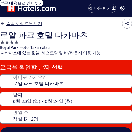
본문 내용으로 건너뛰기
앱 다운 받기
숙박 시설 모두 보기
로얄 파크 호텔 다카마츠
4.0
Royal Park Hotel Takamatsu
성
다카마쓰에 있는 호텔, 레스토랑 및 바/라운지 이용 가능
급
숙
요금을 확인할 날짜 선택
박
시
어디로 가세요?
설
날짜
인원 수