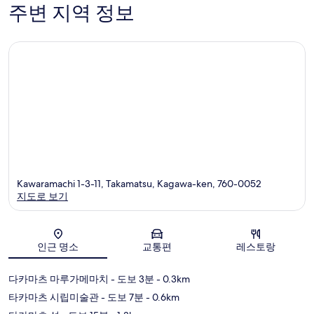
기
반
기
주변 지역 정보
12
초
1,004
개
개
Kawaramachi 1-3-11, Takamatsu, Kagawa-ken, 760-0052
지도로 보기
지도
인근 명소
교통편
레스토랑
다카마츠 마루가메마치
- 도보 3분
- 0.3km
타카마츠 시립미술관
- 도보 7분
- 0.6km