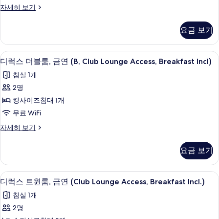
보
디
자세히 보기
연
기
럭
(A,Club
스
요금 보기
더
Lounge
블
Access,
룸,
미니바, 객실 내 금고, 책상, 다리미/다
디
Breakfast
6
금
디럭스 더블룸, 금연 (B, Club Lounge Access, Breakfast Incl)
럭
Incl.)
연
침실 1개
(A,Club
사
스
Lounge
2명
진
더
Access,
킹사이즈침대 1개
Breakfast
모
블
Incl.)
무료 WiFi
두
룸,
자
디
자세히 보기
세
보
금
럭
히
기
연
스
보
요금 보기
더
기
(B,
블
Club
룸,
미니바, 객실 내 금고, 책상, 다리미/다
디
Lounge
3
금
디럭스 트윈룸, 금연 (Club Lounge Access, Breakfast Incl.)
럭
연
Access,
침실 1개
(B,
스
Breakfast
Club
2명
Incl)
트
Lounge