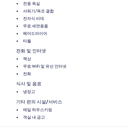
전용 욕실
샤워기/욕조 결합
전자식 비데
무료 세면용품
헤어드라이어
타월
전화 및 인터넷
책상
무료 WiFi 및 유선 인터넷
전화
식사 및 음료
냉장고
기타 편의 시설/서비스
매일 하우스키핑
객실 내 금고