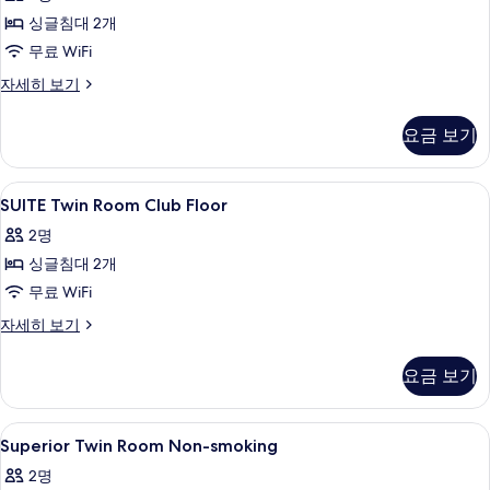
Room
Incl.)
(Club
싱글침대 2개
36
사
Lounge
To
무료 WiFi
Access,
진
40
Breakfast
LUXURY
자세히 보기
모
Incl.)
Sq
Twin
자
두
Room
M
요금 보기
세
36
보
사
히
To
기
보
진
40
SUITE
내부
기
1
Sq
SUITE Twin Room Club Floor
모
Twin
M
2명
두
자
Room
세
싱글침대 2개
보
Club
히
Floor
무료 WiFi
기
보
사
기
SUITE
자세히 보기
Twin
진
Room
모
요금 보기
Club
두
Floor
자
보
Superior
미니바, 객실 내 금고, 책상, 다리미/다
1
세
Superior Twin Room Non-smoking
Twin
기
히
2명
보
Room