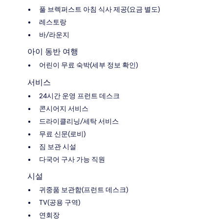
풀 브렉퍼스트 아침 식사 제공(요금 별도)
레스토랑
바/라운지
아이 동반 여행
어린이 무료 숙박(세부 정보 확인)
서비스
24시간 운영 프런트 데스크
콘시어지 서비스
드라이클리닝/세탁 서비스
무료 신문(로비)
짐 보관 시설
다국어 구사 가능 직원
시설
귀중품 보관함(프런트 데스크)
TV(공용 구역)
연회장