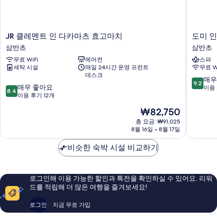
기
JR
도
JR 클레멘트 인 다카마츠 효고마치
클
미
삼반초
삼반초
레
인
무료 WiFi
에어컨
스파
멘
다
세탁 시설
매일 24시간 운영 프런트
무료 W
트
카
데스크
인
마
10
매우
9.2
10
다
매우 좋아요
츠
점
이용 
8.4
점
카
이용 후기 12개
추
만
만
마
오
점
현
₩82,750
점
츠
코
중
재
중
효
총 요금: ₩91,025
엔
9.2
요
8월 16일 ~ 8월 17일
8.4
고
마
점,
금
점,
마
에
매
₩82,750
비슷한 숙박 시설 비교하기
매
치
내
우
우
삼
추
훌
좋
반
럴
륭
아
초
핫
해
로그인해 이용 가능한 할인과 특전을 확인하실 수 있어요. 리워
요,
스
요,
드를 적립해 더 많은 여행을 즐겨보세요!
이
프
이
용
링
용
로그인
지금 무료 가입
후
삼
후