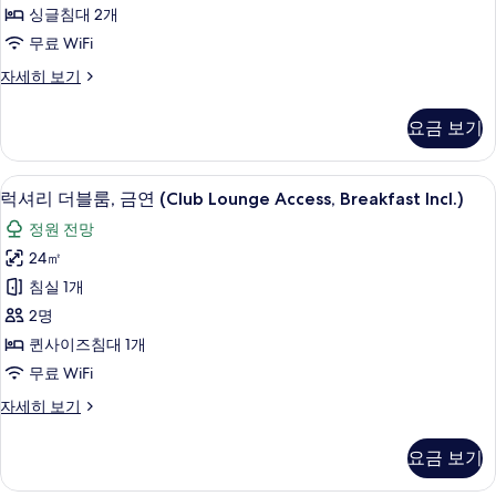
기
싱글침대 2개
Non-
smoking
무료 WiFi
사
Superior
자세히 보기
Twin
진
Room
모
요금 보기
Non-
두
smoking
자
보
미니바, 객실 내 금고, 책상, 다리미/다
럭
7
세
럭셔리 더블룸, 금연 (Club Lounge Access, Breakfast Incl.)
기
셔
히
정원 전망
보
리
기
24㎡
더
침실 1개
블
2명
룸,
퀸사이즈침대 1개
금
무료 WiFi
연
럭
자세히 보기
(Club
셔
Lounge
리
요금 보기
Access,
더
블
Breakfast