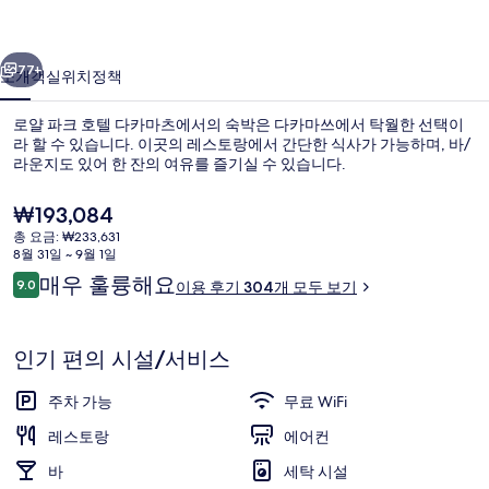
다
이전
다음
카
77+
소개
객실
위치
정책
마
로얄 파크 호텔 다카마츠에서의 숙박은 다카마쓰에서 탁월한 선택이
츠
라 할 수 있습니다. 이곳의 레스토랑에서 간단한 식사가 가능하며, 바/
라운지도 있어 한 잔의 여유를 즐기실 수 있습니다.
의
사
현
₩193,084
재
진
총 요금: ₩233,631
가
8월 31일 ~ 9월 1일
격
갤
이
매우 훌륭해요
9.0
이용 후기 304개 모두 보기
은
10점 만점 중 9.0점.
용
평면 TV
러
₩193,084
후
리
기
인기 편의 시설/서비스
주차 가능
무료 WiFi
레스토랑
에어컨
바
세탁 시설