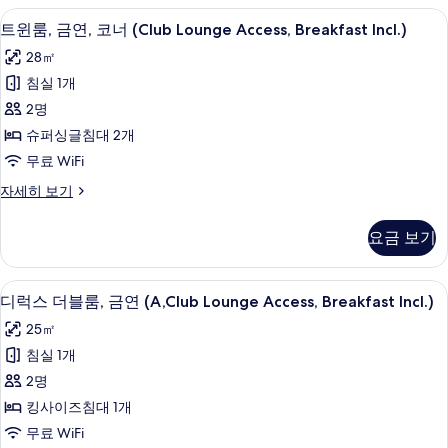
룸,
미니바, 객실 내 금고, 책상, 다리미/다
트
Incl.)
7
금
트윈룸, 금연, 코너 (Club Lounge Access, Breakfast Incl.)
사
윈
연
28㎡
(Club
진
룸,
Lounge
침실 1개
모
금
Access,
2명
Breakfast
두
연,
Incl.)
슈퍼싱글침대 2개
보
코
자
무료 WiFi
세
기
너
히
트
자세히 보기
(Club
보
윈
Lounge
기
룸,
요금 보기
Access,
금
연,
Breakfast
코
미니바, 객실 내 금고, 책상, 다리미/다
디
Incl.)
6
너
디럭스 더블룸, 금연 (A,Club Lounge Access, Breakfast Incl.)
사
럭
(Club
25㎡
Lounge
진
스
Access,
침실 1개
모
더
Breakfast
2명
Incl.)
두
블
자
킹사이즈침대 1개
보
룸,
세
무료 WiFi
히
기
금