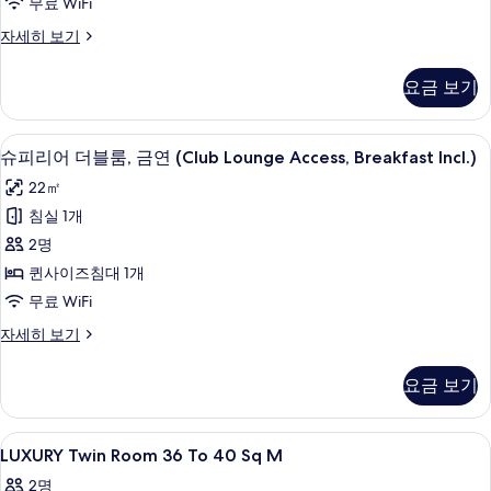
무료 WiFi
자
룸,
보
세
슈
자세히 보기
금
기
히
피
보
연
리
요금 보기
기
어
(Club
트
Lounge
윈
미니바, 객실 내 금고, 책상, 다리미/다
슈
Access,
6
룸,
슈피리어 더블룸, 금연 (Club Lounge Access, Breakfast Incl.)
피
금
Breakfast
22㎡
연
리
Incl.)
(Club
침실 1개
사
어
Lounge
2명
Access,
진
더
Breakfast
퀸사이즈침대 1개
모
블
Incl.)
무료 WiFi
자
두
룸,
세
슈
자세히 보기
보
금
히
피
기
보
연
리
요금 보기
기
어
(Club
더
Lounge
블
LUXURY
미니바, 객실 내 금고, 책상, 다리미/다
Access,
1
룸,
LUXURY Twin Room 36 To 40 Sq M
Twin
금
Breakfast
2명
연