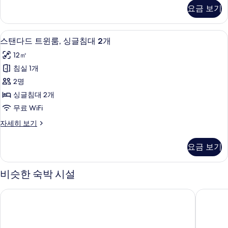
기
블
다
요금 보기
드
침
더
대
블
스탠다드 트윈룸, 싱글침대 2개 | 고급 침
스
13
룸,
스탠다드 트윈룸, 싱글침대 2개
1
탠
더
개
12㎡
블
다
및
침
침실 1개
드
대
소
2명
1
트
파
개
싱글침대 2개
윈
및
베
무료 WiFi
소
룸,
드
파
스
자세히 보기
싱
베
탠
사
드
글
다
진
요금 보기
자
드
침
세
모
트
대
히
윈
비슷한 숙박 시설
두
보
룸,
2
보
기
싱
개
NH 파리 가르 드 레스트
오코 호텔
글
기
사
침
대
진
2