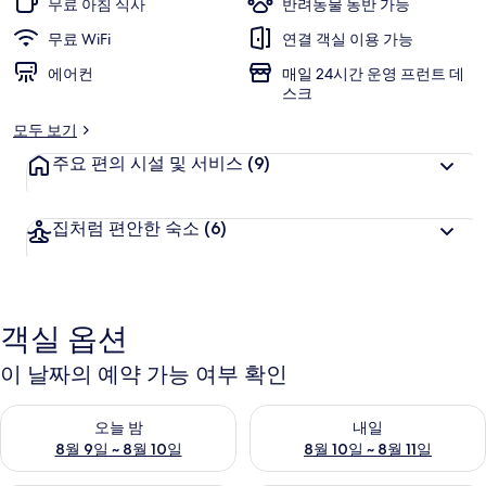
무료 아침 식사
반려동물 동반 가능
사
무료 WiFi
연결 객실 이용 가능
진
에어컨
매일 24시간 운영 프런트 데
스크
갤
모두 보기
러
주요 편의 시설 및 서비스
(9)
리
집처럼 편안한 숙소
(6)
객실 옵션
이 날짜의 예약 가능 여부 확인
오늘 밤 예약 가능 여부 확인, 8월 9일 ~ 8월 10일
내일 예약 가능 여부 확인, 8월 10
오늘 밤
내일
8월 9일 ~ 8월 10일
8월 10일 ~ 8월 11일