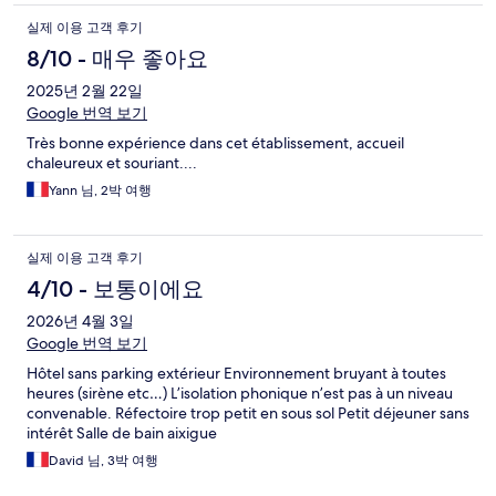
실제 이용 고객 후기
8/10 - 매우 좋아요
2025년 2월 22일
Google 번역 보기
Très bonne expérience dans cet établissement, accueil
chaleureux et souriant....
Yann 님, 2박 여행
실제 이용 고객 후기
4/10 - 보통이에요
2026년 4월 3일
Google 번역 보기
Hôtel sans parking extérieur Environnement bruyant à toutes
heures (sirène etc…) L’isolation phonique n’est pas à un niveau
convenable. Réfectoire trop petit en sous sol Petit déjeuner sans
intérêt Salle de bain aixigue
David 님, 3박 여행