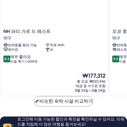
모
개
자
두
세
보
히
보
기
기
NH
오
NH 파리 가르 드 레스트
오코 호
파
코
10구
10구
리
호
반려동물 동반 가능
무료 WiFi
반려동
가
텔
에어컨
바
레스토
르
파
드
리
10
10
매우 좋아요
매우
8.2
9.0
레
가
점
점
이용 후기 1,009개
이용 
스
르
만
만
트
드
점
점
현
₩177,312
10
레
중
중
재
구
총 요금: ₩222,546
스
8.2
9.0
요
세금 및 수수료 포함
트
점,
점,
금
8월 23일 ~ 8월 24일
10
매
매
₩177,312
구
우
우
비슷한 숙박 시설 비교하기
좋
훌
아
륭
요,
해
이
요,
로그인해 이용 가능한 할인과 특전을 확인하실 수 있어요. 리워
용
이
드를 적립해 더 많은 여행을 즐겨보세요!