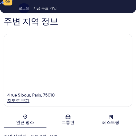
후
용
기
후
로그인
지금 무료 가입
1,009
기
개
1,006
주변 지역 정보
개
4 rue Sibour, Paris, 75010
지도로 보기
지도
인근 명소
교통편
레스토랑