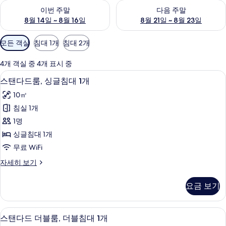
이번 주말 예약 가능 여부 확인, 8월 14일 ~ 8월 16일
다음 주말 예약 가능 여부 확인, 8
이번 주말
다음 주말
8월 14일 ~ 8월 16일
8월 21일 ~ 8월 23일
객
모든 객실
침대 1개
침대 2개
실
에
4개 객실 중 4개 표시 중
사
스탠다드룸, 싱글침대 1개 | 고급 침구, 
스
12
스탠다드룸, 싱글침대 1개
용
탠
가
10㎡
다
능
침실 1개
드
한
1명
룸,
필
싱글침대 1개
터
싱
무료 WiFi
글
스
자세히 보기
침
탠
대
다
요금 보기
드
1
룸,
개
싱
스탠다드 더블룸, 더블침대 1개 | 고급 침
스
12
글
사
스탠다드 더블룸, 더블침대 1개
침