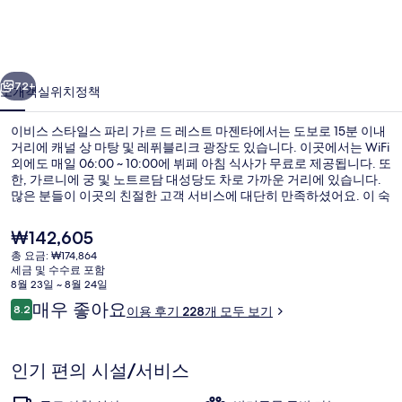
일
스
이전
다음
파
72+
소개
객실
위치
정책
리
이비스 스타일스 파리 가르 드 레스트 마젠타에서는 도보로 15분 이내
가
거리에 캐널 상 마탕 및 레퓌블리크 광장도 있습니다. 이곳에서는 WiFi
외에도 매일 06:00 ~ 10:00에 뷔페 아침 식사가 무료로 제공됩니다. 또
르
한, 가르니에 궁 및 노트르담 대성당도 차로 가까운 거리에 있습니다.
드
많은 분들이 이곳의 친절한 고객 서비스에 대단히 만족하셨어요. 이 숙
박 시설은 대중 교통편을 이용하기가 편리해요. Gare de l'Est 역의 경
레
우 2분만 걸으면 갈 수 있고 Chateau-Landon 역도 5분 거리에 있어요.
현
₩142,605
재
스
총 요금: ₩174,864
가
세금 및 수수료 포함
기타
트
격
8월 23일 ~ 8월 24일
은
이
매우 좋아요
마
8.2
이용 후기 228개 모두 보기
₩142,605
10점 만점 중 8.2점.
용
젠
후
기
타
인기 편의 시설/서비스
의