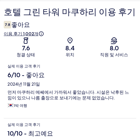
호텔 그린 타워 마쿠하리 이용 후기
이
용
좋아요
7.8
후
이용 후기 1,002개
기
7.6
8.4
8.0
청결 상태
위치
직원 및 서비스
이
실제 이용 고객 후기
용
6/10 - 좋아요
후
2024년 11월 21일
먼저 마쿠하리 메쎄에서 가까워서 좋았습니다. 시설은 낙후된 느
기
낌이 있으나 나름 출장으로 보내기에는 문제 없었습니다.
1박 여행
실제 이용 고객 후기
10/10 - 최고예요