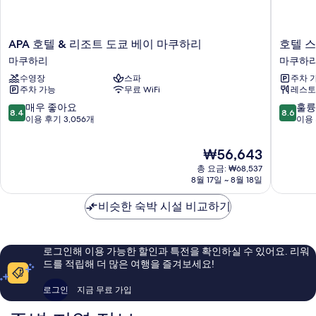
APA
호
APA 호텔 & 리조트 도쿄 베이 마쿠하리
호텔 
호
텔
마쿠하리
마쿠하
텔
스
수영장
스파
주차 
&
프
주차 가능
무료 WiFi
레스토
리
링
조
스
10
10
매우 좋아요
훌륭
8.4
8.6
트
마
점
점
이용 후기 3,056개
이용 
도
쿠
만
만
쿄
하
점
점
현
₩56,643
베
리
중
중
재
이
총 요금: ₩68,537
마
8.4
8.6
요
8월 17일 ~ 8월 18일
마
쿠
점,
점,
금
쿠
하
매
훌
₩56,643
비슷한 숙박 시설 비교하기
하
리
우
륭
리
좋
해
마
아
요,
쿠
요,
이
로그인해 이용 가능한 할인과 특전을 확인하실 수 있어요. 리워
하
이
용
드를 적립해 더 많은 여행을 즐겨보세요!
리
용
후
후
기
로그인
지금 무료 가입
기
1,162
3,056
개