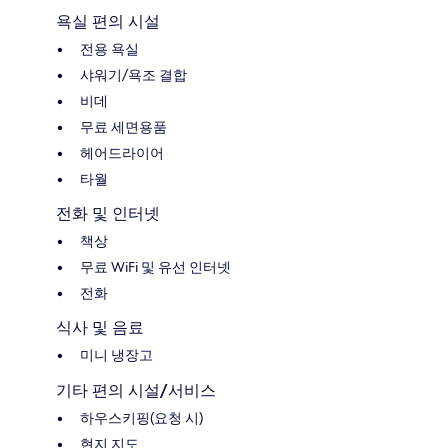
욕실 편의 시설
전용 욕실
샤워기/욕조 결합
비데
무료 세면용품
헤어드라이어
타월
전화 및 인터넷
책상
무료 WiFi 및 유선 인터넷
전화
식사 및 음료
미니 냉장고
기타 편의 시설/서비스
하우스키핑(요청 시)
현지 지도