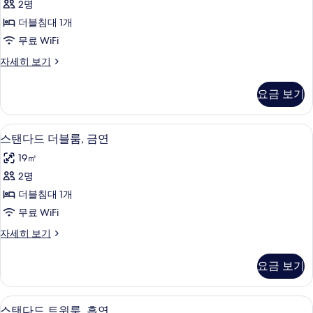
자
보
2명
드
세
기
더블침대 1개
히
더
보
무료 WiFi
블
기
스
자세히 보기
룸,
탠
흡
다
요금 보기
드
연
더
사
블
고급 침구, 책상, 암막 커튼, 무료 WiFi
스
5
룸,
스탠다드 더블룸, 금연
진
탠
흡
모
19㎡
연
다
자
두
2명
드
세
보
더블침대 1개
히
더
보
기
무료 WiFi
블
기
스
자세히 보기
룸,
탠
금
다
요금 보기
드
연
더
사
블
고급 침구, 책상, 암막 커튼, 무료 WiFi
스
5
룸,
스탠다드 트윈룸, 흡연