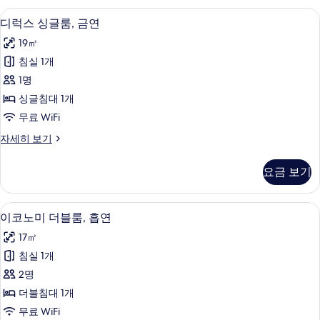
모
룸,
고급 침구, 책상, 암막 커튼, 무료 WiFi
디
5
흡
디럭스 싱글룸, 금연
두
럭
연
보
19㎡
자
스
세
기
침실 1개
싱
히
1명
보
글
기
싱글침대 1개
룸,
무료 WiFi
금
디
자세히 보기
연
럭
사
스
요금 보기
싱
진
글
모
룸,
고급 침구, 책상, 암막 커튼, 무료 WiFi
이
5
금
이코노미 더블룸, 흡연
두
코
연
보
17㎡
자
노
세
기
침실 1개
미
히
2명
보
더
기
더블침대 1개
블
무료 WiFi