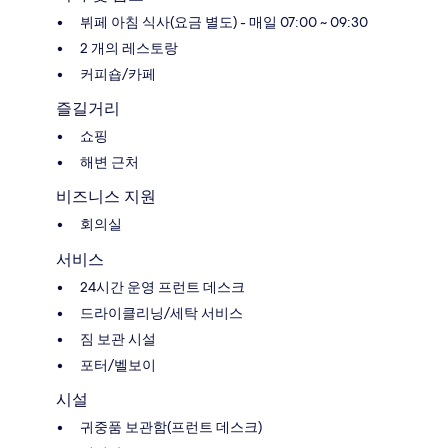
뷔페 아침 식사(요금 별도) - 매일 07:00 ~ 09:30
2 개의 레스토랑
커피숍/카페
즐길거리
쇼핑
해변 근처
비즈니스 지원
회의실
서비스
24시간 운영 프런트 데스크
드라이클리닝/세탁 서비스
짐 보관 시설
포터/벨보이
시설
귀중품 보관함(프런트 데스크)