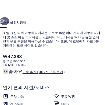
워
마
이전
다음
쿠
36+
소개
객실
위치
정책
하
호텔 그린 타워 마쿠하리에서는 도보로 15분 이내 거리에 마쿠하리메
리
세 및 조조 마린 스타디움도 있습니다. 이곳에서는 WiFi 및 유선 인터
넷의 무료 특전을 이용하실 수 있습니다. 또한, 이 호텔에서 차로 5분
의
거리에는 도쿄 베이도 있습니다.
사
현
₩47,383
진
재
총 요금: ₩58,082
가
갤
8월 17일 ~ 8월 18일
격
이
좋아요
7.8
외관
러
이용 후기 1,002개 모두 보기
은
10점 만점 중 7.8점.
용
₩47,383
리
후
기
인기 편의 시설/서비스
주차 가능
무료 WiFi
레스토랑
에어컨