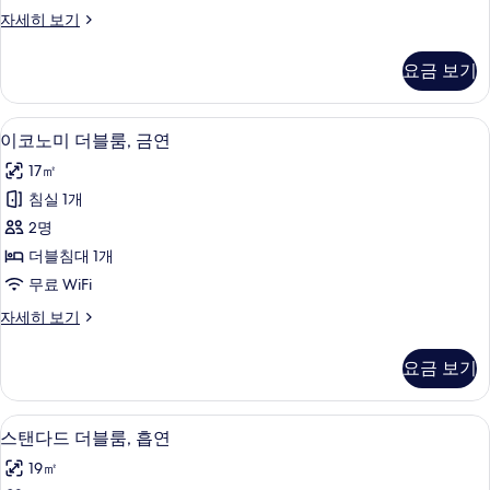
룸,
이
자세히 보기
흡
코
연
노
요금 보기
미
사
더
진
블
고급 침구, 책상, 암막 커튼, 무료 WiFi
이
5
룸,
이코노미 더블룸, 금연
모
코
흡
두
17㎡
연
노
자
보
침실 1개
미
세
기
2명
히
더
보
더블침대 1개
블
기
무료 WiFi
룸,
이
자세히 보기
금
코
연
노
요금 보기
미
사
더
진
블
고급 침구, 책상, 암막 커튼, 무료 WiFi
스
5
룸,
스탠다드 더블룸, 흡연
모
탠
금
두
19㎡
연
다