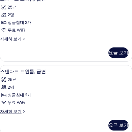
진
탠
금
모
25㎡
연
다
자
두
2명
드
세
보
싱글침대 2개
히
트
보
기
무료 WiFi
윈
기
스
자세히 보기
룸,
탠
흡
다
요금 보기
드
연
트
사
윈
고급 침구, 책상, 암막 커튼, 무료 WiFi
스
5
룸,
스탠다드 트윈룸, 금연
진
탠
흡
모
25㎡
연
다
자
두
2명
드
세
보
싱글침대 2개
히
트
보
기
무료 WiFi
윈
기
스
자세히 보기
룸,
탠
금
다
요금 보기
드
연