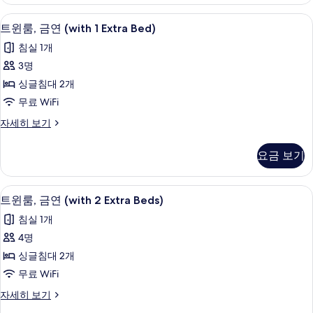
트
사
윈
고급 침구, 책상, 암막 커튼, 무료 WiFi
트
4
룸,
트윈룸, 금연 (with 1 Extra Bed)
진
윈
금
모
침실 1개
연
룸,
자
두
3명
금
세
보
싱글침대 2개
히
연
보
기
무료 WiFi
(with
기
트
자세히 보기
1
윈
Extra
룸,
요금 보기
Bed)
금
연
사
(with
고급 침구, 책상, 암막 커튼, 무료 WiFi
트
진
4
1
트윈룸, 금연 (with 2 Extra Beds)
윈
Extra
모
침실 1개
Bed)
룸,
두
자
4명
금
보
세
싱글침대 2개
히
연
기
보
무료 WiFi
(with
기
트
자세히 보기
2
윈