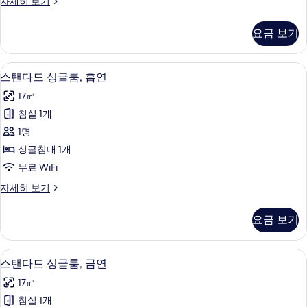
모
Standard
자세히 보기
Twin
두
Room
요금 보기
보
자
세
기
히
고급 침구, 책상, 암막 커튼, 무료 WiFi
스
5
보
스탠다드 싱글룸, 흡연
탠
기
17㎡
다
침실 1개
드
1명
싱
싱글침대 1개
글
무료 WiFi
룸,
스
자세히 보기
흡
탠
연
다
요금 보기
드
사
싱
진
글
고급 침구, 책상, 암막 커튼, 무료 WiFi
스
5
룸,
스탠다드 싱글룸, 금연
모
탠
흡
두
17㎡
연
다
자
보
침실 1개