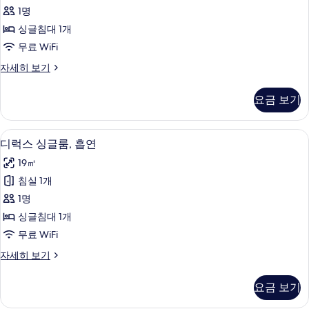
드
세
기
1명
히
싱
보
싱글침대 1개
글
기
무료 WiFi
룸,
스
자세히 보기
금
탠
연
다
요금 보기
드
사
싱
진
글
고급 침구, 책상, 암막 커튼, 무료 WiFi
디
5
룸,
디럭스 싱글룸, 흡연
모
럭
금
두
19㎡
연
스
자
보
침실 1개
싱
세
기
1명
히
글
보
싱글침대 1개
룸,
기
무료 WiFi
흡
디
자세히 보기
연
럭
사
스
요금 보기
싱
진
글