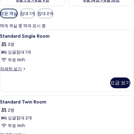
8월 7일 ~ 8월 9일
8월 14일 ~ 8월 16일
객
모든 객실
침대 1개
침대 2개
실
에
15개 객실 중 15개 표시 중
사
Standard
고급 침구, 책상, 암막 커튼, 무료 WiFi
1
Standard Single Room
용
Single
가
2명
Room
능
싱글침대 1개
사
한
무료 WiFi
진
필
모
Standard
자세히 보기
터
Single
두
Room
요금 보기
보
자
세
기
히
Standard
고급 침구, 책상, 암막 커튼, 무료 WiFi
1
보
Standard Twin Room
Twin
기
2명
Room
싱글침대 2개
사
무료 WiFi
진