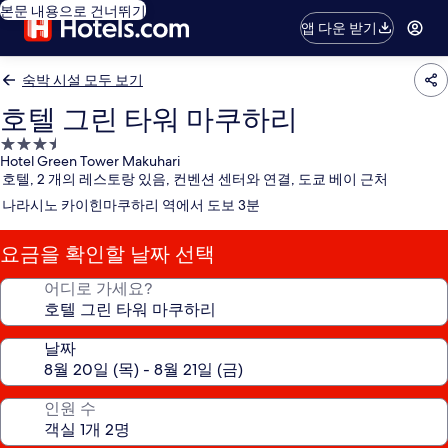
본문 내용으로 건너뛰기
앱 다운 받기
숙박 시설 모두 보기
호텔 그린 타워 마쿠하리
3.5
Hotel Green Tower Makuhari
성
호텔, 2 개의 레스토랑 있음, 컨벤션 센터와 연결, 도쿄 베이 근처
급
나라시노 카이힌마쿠하리 역에서 도보 3분
숙
박
요금을 확인할 날짜 선택
시
설
어디로 가세요?
날짜
인원 수