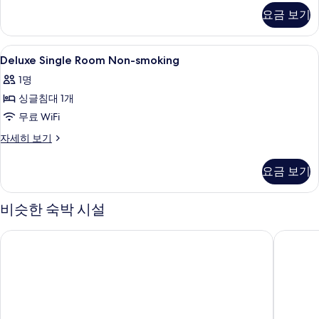
Extra
룸,
요금 보기
Beds)
금
연
사
(with
Deluxe
고급 침구, 책상, 암막 커튼, 무료 WiFi
진
1
2
Deluxe Single Room Non-smoking
Single
Extra
모
1명
Beds)
Room
두
자
싱글침대 1개
Non-
보
세
smoking
무료 WiFi
히
기
사
보
Deluxe
자세히 보기
기
Single
진
Room
모
요금 보기
Non-
두
smoking
자
비슷한 숙박 시설
보
세
기
히
APA 호텔 & 리조트 도쿄 베이 마쿠하리
호텔 스
보
기