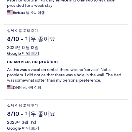
Rate not worth it. No daily service and only two toilet tissue
provided for a week stay
Barbara 님, 9박 여행
실제 이용 고객 후기
8/10 - 매우 좋아요
2023년 12월 12일
Google 번역 보기
no service, no problem
As this was a vacation rental, there was no 'service'. Not a
problem. I did notice that there was a hole in the wall. The bed
was somewhat softer than my personal preference.
LYNN 님, 4박 여행
실제 이용 고객 후기
8/10 - 매우 좋아요
2023년 3월 11일
Google 번역 보기