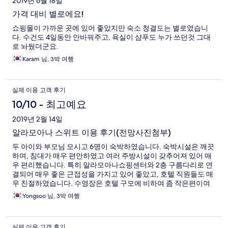
2019년 6월 18일
ready...it shouldnt be a issue..a quick message and we where in.
It made our day run more smoothly...sitting around in foyer
가격 대비 별로에요!
waiting to get in...was hard. So the front desk allowed us to go
쇼핑몰이 가까운 곳에 있어 좋았지만 숙소 청결도는 별로였습니
into the pool...which we where eternal grateful for. The
다. 수건도 4일동안 안바꿔주고, 욕실이 샴푸도 누가 쓰던것 그대
convenience of being near a major shopping center was
로 놔뒀더군요.
great...quick dinner in food courts, made the family life easier
for all. Waikiki was too busy for me...but each to there own.
Karam 님, 3박 여행
Rooms are spacious and views lovely...no need for Air
Conditioning that high up.
실제 이용 고객 후기
10/10 - 최고예요
2019년 2월 14일
알라모아나 스위트 이용 후기(전망사진첨부)
두 아이와 부모님 모시고 6명이 숙박하였습니다. 숙박시설은 깨끗
하며, 침대가 매우 편안하였고 여러 주방시설이 갖추어져 있어 매
우 편리했습니다. 특히 알라모아나쇼핑센터와 2층 구름다리로 연
결되어 매우 좋은 근접성을 가지고 있어 좋았고, 호텔 직원들도 매
우 친절하였습니다. 수영장은 호텔 구모에 비하여 좀 작은편이여
서 아쉽지만 댜체적으로 매우 만족합니다.
Yongsoo 님, 3박 여행
실제 이용 고객 후기