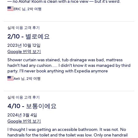
— no Aloha! Room is clean with a nice view — but it’s weird.
There is no shower body soap. The Toilet paper roll with a 75%
ERIC 님, 2박 여행
used size. A Kleenex box with only a single tissue with no
replacement box. Next time I stay there I’ll get a room in the
hotel managed side.
실제 이용 고객 후기
2/10 - 별로예요
2023년 10월 12일
Google 번역 보기
Shower curtain was stained, tub drainage was bad, mattress
hadn't had any cushion..... I didn't know it was managed by third
party. I'll never book anything with Expedia anymore
Aeli 님, 2박 여행
실제 이용 고객 후기
4/10 - 보통이에요
2024년 3월 4일
Google 번역 보기
I thought I was getting an accessible bathroom. It was not. No
handrails for the toilet and the toilet was low. Only one handrail