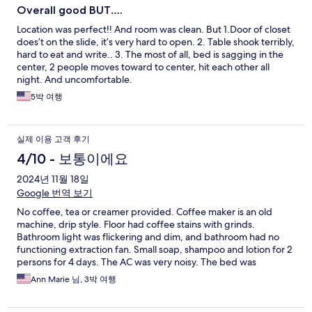
Overall good BUT….
Location was perfect!! And room was clean. But 1.Door of closet
does’t on the slide, it’s very hard to open. 2. Table shook terribly,
hard to eat and write.. 3. The most of all, bed is sagging in the
center, 2 people moves toward to center, hit each other all
night. And uncomfortable.
5박 여행
실제 이용 고객 후기
4/10 - 보통이에요
2024년 11월 18일
Google 번역 보기
No coffee, tea or creamer provided. Coffee maker is an old
machine, drip style. Floor had coffee stains with grinds.
Bathroom light was flickering and dim, and bathroom had no
functioning extraction fan. Small soap, shampoo and lotion for 2
persons for 4 days. The AC was very noisy. The bed was
comfortable and the balcony view was pleasant.
Ann Marie 님, 3박 여행