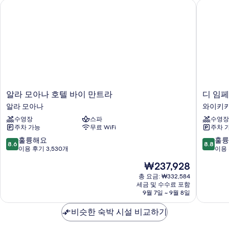
알라 모아나 호텔 바이 만트라
디 임페
다
개,
자
진
부
세
전
모
분
히
망
바
두
보
다
(No
기
보
전
Resort
망
기
Fee
(No
19753426)
Resort
Fee
사
알
디
알라 모아나 호텔 바이 만트라
디 임
19753426)
라
임
진
알라 모아나
와이키
자
모
페
세
모
수영장
스파
수영장
아
리
히
주차 가능
무료 WiFi
주차 
나
얼
두
보
호
하
10
10
훌륭해요
훌륭
기
8.6
8.8
보
텔
와
점
점
이용 후기 3,530개
이용 
바
이
만
만
기
현
₩237,928
이
리
점
점
재
만
조
중
중
총 요금: ₩332,584
요
트
세금 및 수수료 포함
트
8.6
8.8
금
9월 7일 ~ 9월 8일
라
와
점,
점,
₩237,928
알
이
훌
훌
비슷한 숙박 시설 비교하기
라
키
륭
륭
모
키
해
해