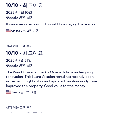
10/10 - 최고예요
2023년 4월 10일
Google 번역 보기
It was a very spacious unit. would love staying there again.
CHERYL 님, 2박 여행
실제 이용 고객 후기
10/10 - 최고예요
2025년 7월 31일
Google 번역 보기
The Waikīkī tower at the Ala Moana Hotel is undergoing
renovation. This Luana Vacation rental has recently been
refreshed. Bright colors and updated furniture really have
improved this property. Good value for the money
James 님, 7박 여행
실제 이용 고객 후기