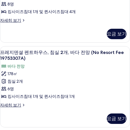
펜
대
8명
(No
1
트
킹사이즈침대 1개 및 퀸사이즈침대 4개
Resort
개
하
(No
Fee
프
자세히 보기
Resort
우
레
19751608)
Fee
지
스,
사
요금 보기
19751608)
덴
침
자
진
셜
세
펜
실
모
책상, 다리미/다리미판, 침대 시트
프
히
28
트
프레지덴셜 펜트하우스, 침실 2개, 바다 전망 (No Resort Fee
4
보
두
레
하
19753307A)
기
개,
우
보
지
바다 전망
스,
바
기
덴
침
178㎡
다
실
셜
침실 2개
4
전
펜
개,
6명
망
바
트
킹사이즈침대 1개 및 퀸사이즈침대 1개
다
(No
하
전
프
자세히 보기
Resort
망
우
레
Fee
(No
지
스,
요금 보기
19753307)
Resort
덴
침
Fee
사
셜
19753307)