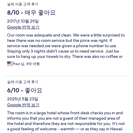
실제 이용 고객 후기
8/10 - 매우 좋아요
2017년 10월 29일
Google 번역 보기
Our room was adequate and clean. We were a little surprised to
hear there was no room service but the price was right. If
service was needed,we were given a phone number to use.
Staying only 3 nights didn't cause us to need service. Just be
sure to hang up your towels to dry. There was also no coffee or
supplies for coffee maker, but hotel had a Starbucks in Lobby.
Paul 님, 3박 여행
All in all we felt it was worth the price.
실제 이용 고객 후기
6/10 - 좋아요
2025년 5월 23일
Google 번역 보기
The room is in a large hotel whose front desk checks you in and
informs you that you are not a guest of their managed area of
the hotel and therefore they are not responsible for you. It’s not
a good feeling of welcome - warmth — or as they say in Hawaii