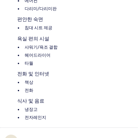
에어컨
다리미/다리미판
편안한 숙면
침대 시트 제공
욕실 편의 시설
샤워기/욕조 결합
헤어드라이어
타월
전화 및 인터넷
책상
전화
식사 및 음료
냉장고
전자레인지