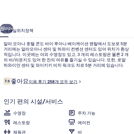
호
텔
이전
다음
콘
212+
소개
객실
위치
정책
도
알라 모아나 호텔 콘도 바이 루아나 베이케이션 렌탈에서 도보로 5분
바
거리에는 알라모아나 센터 및 하와이 컨벤션 센터도 있어 위치가 환상
적입니다. 이곳에는 야외 수영장도 있고, 3 개의 레스토랑은 물론 2 개
이
의 바/라운지도 있어 한 잔의 여유를 즐기실 수 있습니다. 또한, 로얄
루
하와이안 센터 및 와이키키 비치 워크도 차로 5분 거리에 있습니다.
아
이
좋아요
7.6
이용 후기 258개 모두 보기
10점 만점 중 7.6점.
나
용
후
베
기
인기 편의 시설/서비스
이
케
수영장
주차 가능
이
레스토랑
에어컨
션
체육관
바