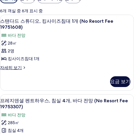
실
에
6개 객실 중 6개 표시 중
사
책상, 다리미/다리미판, 침대 시트
스
8
스탠다드 스튜디오, 킹사이즈침대 1개 (No Resort Fee
용
탠
19751608)
가
다
바다 전망
능
드
한
28㎡
스
필
2명
터
튜
킹사이즈침대 1개
디
스
자세히 보기
오,
탠
다
킹
요금 보기
드
사
스
튜
이
프
45
디
프레지덴셜 펜트하우스, 침실 4개, 바다 전망 (No Resort Fee
즈
레
오,
19753307)
킹
침
지
바다 전망
사
대
덴
이
285㎡
1
즈
셜
침실 4개
침
개