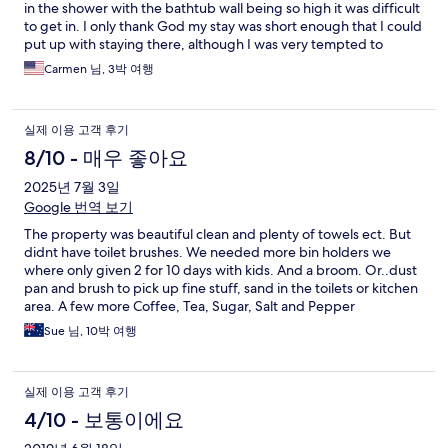
in the shower with the bathtub wall being so high it was difficult
to get in. I only thank God my stay was short enough that I could
put up with staying there, although I was very tempted to
move. It was uncomfortable for me.
Carmen 님, 3박 여행
실제 이용 고객 후기
8/10 - 매우 좋아요
2025년 7월 3일
Google 번역 보기
The property was beautiful clean and plenty of towels ect. But
didnt have toilet brushes. We needed more bin holders we
where only given 2 for 10 days with kids. And a broom. Or..dust
pan and brush to pick up fine stuff, sand in the toilets or kitchen
area. A few more Coffee, Tea, Sugar, Salt and Pepper
ingredients wouldnt go astray. Its is a lovely big lounge area to
Sue 님, 10박 여행
feel homely. Just need a bit more for thought...in the kitchen,
save buying it. We ended up buying them.and donated them
the young guy on the front desk...family man with 4 kids. And
실제 이용 고객 후기
gave him a nice tip, for his help planning our way around the
city, ubers calls...ect. Our plane arrived at 11.30 so we got in a
4/10 - 보통이에요
2.30 early...4.00 checks seems the norm...but if the room is