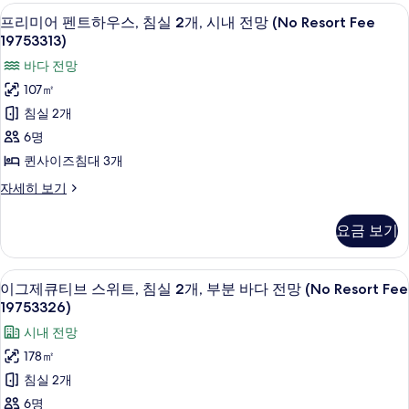
펜
실
진
책상, 다리미/다리미판, 침대 시트
프
자
18
트
프리미어 펜트하우스, 침실 2개, 시내 전망 (No Resort Fee
2
세
모
리
하
19753313)
히
개,
우
두
미
보
바다 전망
스,
바
보
기
어
침
107㎡
다
실
기
펜
침실 2개
2
전
트
개,
6명
망
바
하
퀸사이즈침대 3개
다
(No
우
전
프
자세히 보기
Resort
망
스,
리
Fee
(No
미
침
요금 보기
19753307A)
Resort
어
실
Fee
사
펜
19753307A)
트
2
진
이그제큐티브 스위트, 침실 2개, 부분 바다 전망 
이
자
22
하
이그제큐티브 스위트, 침실 2개, 부분 바다 전망 (No Resort Fee
개,
세
모
그
우
19753326)
히
시
스,
두
제
보
시내 전망
침
내
보
기
큐
실
178㎡
전
2
기
티
침실 2개
개,
망
브
시
6명