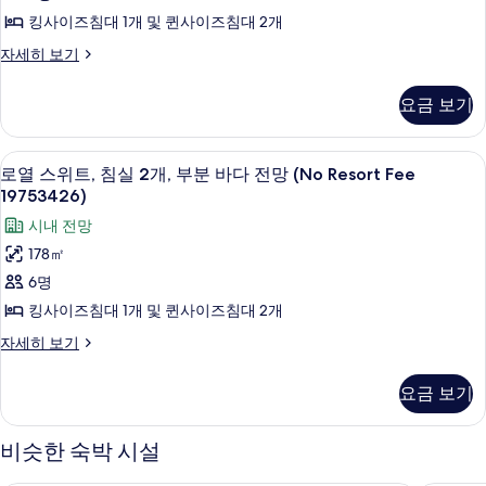
(No
내
스
킹사이즈침대 1개 및 퀸사이즈침대 2개
Resort
전
위
망
Fee
이
자세히 보기
(No
트,
그
19753313)
Resort
제
침
사
요금 보기
Fee
큐
실
19753313)
진
티
자
브
2
모
로열 스위트, 침실 2개, 부분 바다 전망 (No 
로
세
27
스
로열 스위트, 침실 2개, 부분 바다 전망 (No Resort Fee
개,
히
두
열
위
19753426)
보
부
트,
보
스
기
시내 전망
침
분
기
위
실
178㎡
바
2
트,
6명
개,
다
침
부
킹사이즈침대 1개 및 퀸사이즈침대 2개
전
분
실
로
자세히 보기
바
망
2
열
다
(No
스
개,
전
요금 보기
Resort
위
망
부
트,
(No
Fee
분
침
Resort
비슷한 숙박 시설
19753326)
실
Fee
바
사
2
19753326)